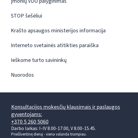
Įmonių VDU palyginimas
STOP šešėliui
Krašto apsaugos ministerijos informacija
Interneto svetainės atitikties paraiška
Ieškome turto savininkų
Nuorodos
Konsultacijos mokesčių klausimais ir paslaugos
gyventojams:
+370 5 260 5060
Darbo laikas: I-IV 8.00-17.00, V 8.00-15.45.
Prieššventinę dieną - viena valanda trumpiau.