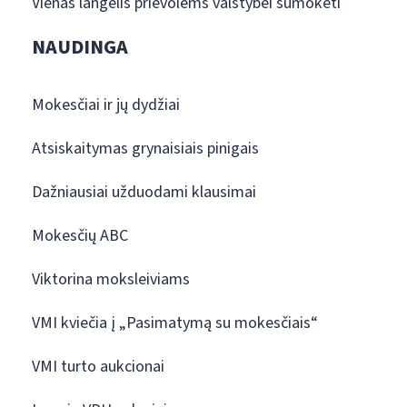
Vienas langelis prievolėms valstybei sumokėti
NAUDINGA
Mokesčiai ir jų dydžiai
Atsiskaitymas grynaisiais pinigais
Dažniausiai užduodami klausimai
Mokesčių ABC
Viktorina moksleiviams
VMI kviečia į „Pasimatymą su mokesčiais“
VMI turto aukcionai