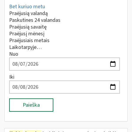
Bet kuriuo metu
Praėjusią valandą
Paskutines 24 valandas
Praėjusią savaitę
Praėjusį mėnesį
Praėjusiais metais
Laikotarpyje…
Nuo
Iki
Paieška