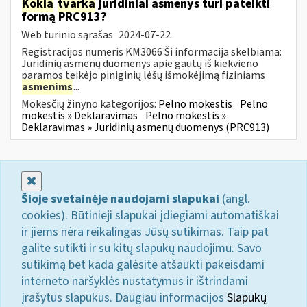
Kokia
tvarka
juridiniai asmenys turi pateikti
formą PRC913?
Web turinio sąrašas
2024-07-22
Registracijos numeris KM3066 Ši informacija skelbiama:
Juridinių asmenų duomenys apie gautų iš kiekvieno
paramos teikėjo piniginių lėšų išmokėjimą fiziniams
asmenims
...
Mokesčių žinyno kategorijos:
Pelno mokestis
Pelno
mokestis » Deklaravimas
Pelno mokestis »
Deklaravimas » Juridinių asmenų duomenys (PRC913)
Uždaryti
Šioje svetainėje naudojami slapukai
(angl.
cookies). Būtinieji slapukai įdiegiami automatiškai
ir jiems nėra reikalingas Jūsų sutikimas. Taip pat
galite sutikti ir su kitų slapukų naudojimu. Savo
sutikimą bet kada galėsite atšaukti pakeisdami
interneto naršyklės nustatymus ir ištrindami
įrašytus slapukus. Daugiau informacijos
Slapukų