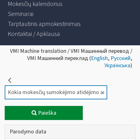
Mokesčių kalendorius
Seminarai
Tarptautinis apmokestinimas
Kontaktai / Apklausa
VMI Machine translation / VMI Машинный перевод /
VMI Машинний переклад (
English
,
Русский
,
Українська
)
Paieška
Parodymo data