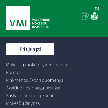
Prisijungti
Mokesčių mokėtojų informacija
Formos
Rinkmenos / Atviri duomenys
Skaičiuoklės ir pagalbininkai
Sąskaitos ir įmokų kodai
Mokesčių žinynas