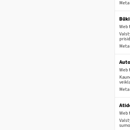
Metai
Būki
Web t
Valst
prisi
Metai
Auto
Web t
Kauno
veikl
Metai
Atid
Web t
Valst
sumok