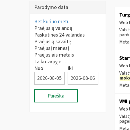
Parodymo data
Turg
Bet kuriuo metu
Web t
Praėjusią valandą
Valst
Paskutines 24 valandas
pardu
Praėjusią savaitę
Metai
Praėjusį mėnesį
Praėjusiais metais
Star
Laikotarpyje…
Web t
Nuo
Iki
Valst
moke
Metai
Paieška
VMI 
Web t
Valst
pagei
Metai