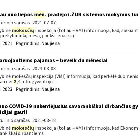
jau nuo liepos
mėn
. pradėjo i.ŽUR sistemos mokymus tu
urinio sąrašas
2021-07-07
ybinė
mokesčių
inspekcija (toliau – VMI) informuoja, kad, siekiant
 prekybininkų mėsa, paukštiena ir jų...
:
2021
Pagrindinis:
Naujiena
aruojantiems pajamas – beveik du mėnesiai
urinio sąrašas
2023-03-08
ybinė mokesčių inspekcija (VMI) informuoja, kad perkėlė duomenis
au nei
2
,4 mln. gyventojų...
:
2023
Pagrindinis:
Naujiena
nuo COVID-19 nukentėjusius savarankiškai dirbančius gyv
idijai gauti
urinio sąrašas
2021-08-18
ybinė
mokesčių
inspekcija (toliau – VMI) informuoja, kad Ekono
ankiškai dirbantiems...