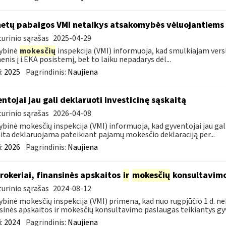
metų pabaigos VMI netaikys atsakomybės vėluojantiems 
urinio sąrašas
2025-04-29
ybinė
mokesčių
inspekcija (VMI) informuoja, kad smulkiajam verslui
nis į i.EKA posistemį, bet to laiku nepadarys dėl...
:
2025
Pagrindinis:
Naujiena
ntojai jau gali deklaruoti investicinę sąskaitą
urinio sąrašas
2026-04-08
ybinė mokesčių inspekcija (VMI) informuoja, kad gyventojai jau gali
ita deklaruojama pateikiant pajamų mokesčio deklaraciją per...
:
2026
Pagrindinis:
Naujiena
rokeriai, finansinės apskaitos
ir
mokesčių
konsultavimo
urinio sąrašas
2024-08-12
ybinė mokesčių inspekcija (VMI) primena, kad nuo rugpjūčio 1 d. ne
sinės apskaitos ir mokesčių konsultavimo paslaugas teikiantys gyve
:
2024
Pagrindinis:
Naujiena