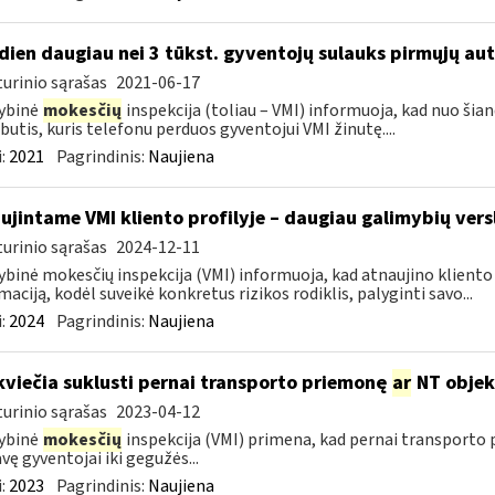
dien daugiau nei 3 tūkst. gyventojų sulauks pirmųjų a
urinio sąrašas
2021-06-17
ybinė
mokesčių
inspekcija (toliau – VMI) informuoja, kad nuo ši
utis, kuris telefonu perduos gyventojui VMI žinutę....
:
2021
Pagrindinis:
Naujiena
ujintame VMI kliento profilyje – daugiau galimybių vers
urinio sąrašas
2024-12-11
ybinė mokesčių inspekcija (VMI) informuoja, kad atnaujino kliento pr
maciją, kodėl suveikė konkretus rizikos rodiklis, palyginti savo...
:
2024
Pagrindinis:
Naujiena
kviečia suklusti pernai transporto priemonę
ar
NT objek
urinio sąrašas
2023-04-12
ybinė
mokesčių
inspekcija (VMI) primena, kad pernai transporto
vę gyventojai iki gegužės...
:
2023
Pagrindinis:
Naujiena