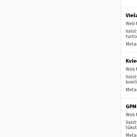
Vieš
Web t
Valst
turto
Metai
Kvie
Web t
Valst
kvieči
Metai
GPM 
Web t
Valst
tūkst
Metai