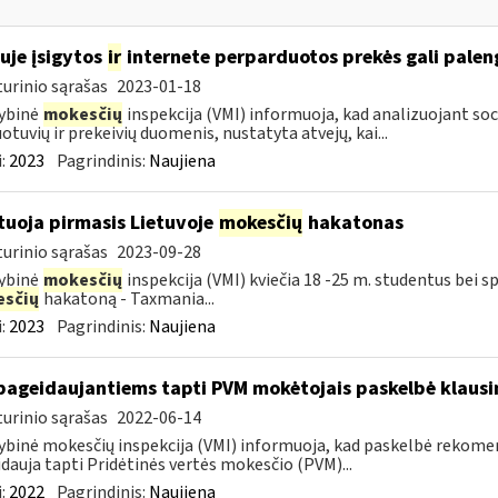
uje įsigytos
ir
internete perparduotos prekės gali palen
urinio sąrašas
2023-01-18
ybinė
mokesčių
inspekcija (VMI) informuoja, kad analizuojant soc
otuvių ir prekeivių duomenis, nustatyta atvejų, kai...
:
2023
Pagrindinis:
Naujiena
tuoja pirmasis Lietuvoje
mokesčių
hakatonas
urinio sąrašas
2023-09-28
ybinė
mokesčių
inspekcija (VMI) kviečia 18 -25 m. studentus bei sp
sčių
hakatoną - Taxmania...
:
2023
Pagrindinis:
Naujiena
pageidaujantiems tapti PVM mokėtojais paskelbė klaus
urinio sąrašas
2022-06-14
ybinė mokesčių inspekcija (VMI) informuoja, kad paskelbė rekom
dauja tapti Pridėtinės vertės mokesčio (PVM)...
:
2022
Pagrindinis:
Naujiena