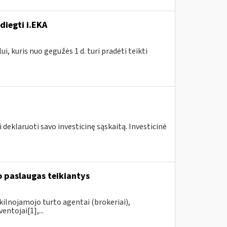
diegti i.EKA
, kuris nuo gegužės 1 d. turi pradėti teikti
 deklaruoti savo investicinę sąskaitą. Investicinė
 paslaugas teikiantys
kilnojamojo turto agentai (brokeriai),
ntojai[1],...