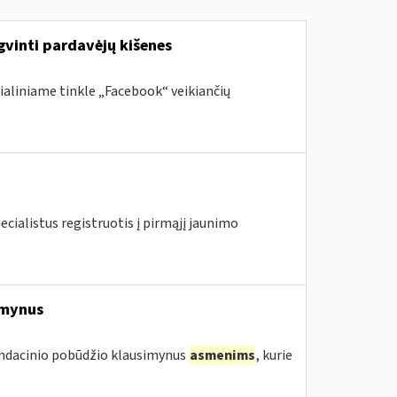
gvinti pardavėjų kišenes
ialiniame tinkle „Facebook“ veikiančių
ecialistus registruotis į pirmąjį jaunimo
imynus
endacinio pobūdžio klausimynus
asmenims
, kurie