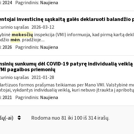
:
2024
Pagrindinis:
Naujiena
ntojai investicinę sąskaitą galės deklaruoti balandžio 
urinio sąrašas
2026-03-12
ybinė
mokesčių
inspekcija (VMI) informuoja, kad pirmą kartą dekl
ndžio
mėn
. pradžioje....
:
2026
Pagrindinis:
Naujiena
nsinių sunkumų dėl COVID-19 patyrę individualią veiklą 
VMI pagalbos priemonių
urinio sąrašas
2021-01-28
artizuos formos prašymas teikiamas per Mano VMI. Valstybinė moke
tojai, vykdantys individualią veiklą, kuri nebuvo įtraukta į apribotų 
:
2021
Pagrindinis:
Naujiena
šų(-ai)
Rodoma nuo 81 iki 100 iš 314 irašų.