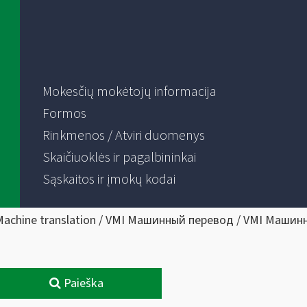
Mokesčių mokėtojų informacija
Formos
Rinkmenos / Atviri duomenys
Skaičiuoklės ir pagalbininkai
Sąskaitos ir įmokų kodai
Machine translation / VMI Машинный перевод / VMI Машин
Paieška