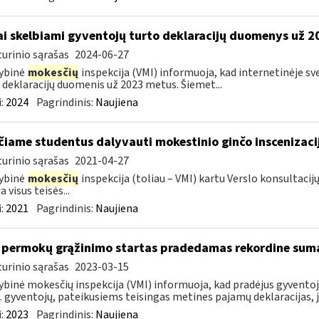
ai skelbiami gyventojų turto deklaracijų duomenys už 
urinio sąrašas
2024-06-27
ybinė
mokesčių
inspekcija (VMI) informuoja, kad internetinėje s
 deklaracijų duomenis už 2023 metus. Šiemet...
:
2024
Pagrindinis:
Naujiena
čiame studentus dalyvauti mokestinio ginčo inscenizaci
urinio sąrašas
2021-04-27
ybinė
mokesčių
inspekcija (toliau – VMI) kartu Verslo konsultac
a visus teisės...
:
2021
Pagrindinis:
Naujiena
permokų grąžinimo startas pradedamas rekordine sum
urinio sąrašas
2023-03-15
ybinė mokesčių inspekcija (VMI) informuoja, kad pradėjus gyvent
. gyventojų, pateikusiems teisingas metines pajamų deklaracijas, j
:
2023
Pagrindinis:
Naujiena