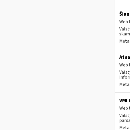
Šian
Web t
Valst
skamb
Metai
Atna
Web t
Valst
infor
Metai
VMI 
Web t
Valst
parda
Metai