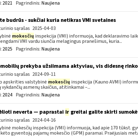
:
2021
Pagrindinis:
Naujiena
te budrūs - sukčiai kuria netikras VMI svetaines
urinio sąrašas
2025-04-03
ybinė
mokesčių
inspekcija (VMI) informuoja, kad deklaravimo laiko
dengdami VMI vardu siunčia melagingus pranešimus, kuria...
:
2025
Pagrindinis:
Naujiena
mobilių prekyba užsiimama aktyviau, vis didesnę rinkos
urinio sąrašas
2024-09-11
 apskrities valstybinė
mokesčių
inspekcija (Kauno AVMI) informu
ą vykdančių asmenų skaičius, atitinkamai –...
:
2024
Pagrindinis:
Naujiena
ėlioti neverta — paprastai
ir
greitai galite skirti sumok
urinio sąrašas
2024-04-16
ybinė mokesčių inspekcija (VMI) informuoja, kad apie 170 tūkst. gy
ėto gyventojų pajamų mokesčio (GPM) paramai. Praėjusiais metai