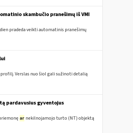
utomatinio skambučio pranešimų iš VMI
andien pradeda veikti automatinis pranešimų
lui
ofilį. Verslas nuo šiol gali sužinoti detalią
tą pardavusius gyventojus
 priemonę
ar
nekilnojamojo turto (NT) objektą