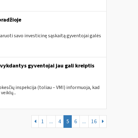
pradžioje
aruoti savo investicinę sąskaitą gyventojai galės
vykdantys gyventojai jau gali kreiptis
sčių inspekcija (toliau – VMI) informuoja, kad
veiklų...
1
...
4
5
6
...
16