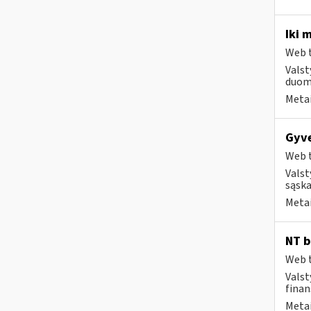
Iki 
Web t
Valst
duome
Metai
Gyve
Web t
Valst
sąska
Metai
NT b
Web t
Valst
finan
Metai