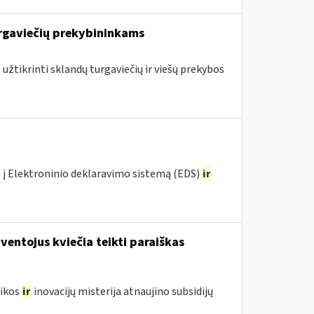
rgaviečių prekybininkams
 užtikrinti sklandų turgaviečių ir viešų prekybos
 į Elektroninio deklaravimo sistemą (EDS)
ir
entojus kviečia teikti paraiškas
mikos
ir
inovacijų misterija atnaujino subsidijų