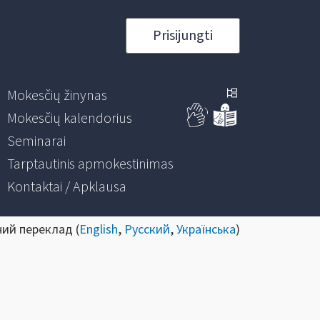
Prisijungti
Mokesčių žinynas
Mokesčių kalendorius
Seminarai
Tarptautinis apmokestinimas
Kontaktai / Apklausa
ний переклад (
English
,
Русский
,
Українська
)