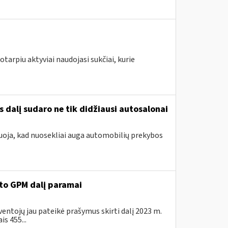
tarpiu aktyviai naudojasi sukčiai, kurie
 dalį sudaro ne tik didžiausi autosalonai
oja, kad nuosekliai auga automobilių prekybos
ėto GPM dalį paramai
ventojų jau pateikė prašymus skirti dalį 2023 m.
s 455...