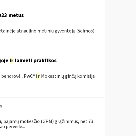
2023 metus
vetainėje atnaujino metinių gyventojų (šeimos)
joje
ir
laimėti praktikos
ijų bendrovė „PwC“
ir
Mokestinių ginčų komisija
a
ojų pajamų mokesčio (GPM) grąžinimus, net 73
au pervedė...