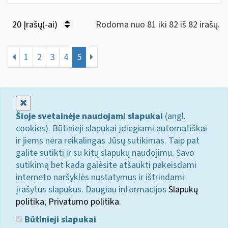
20 Įrašų(-ai)
Rodoma nuo 81 iki 82 iš 82 irašų.
1
2
3
4
5
Uždaryti
Šioje svetainėje naudojami slapukai
(angl.
cookies). Būtinieji slapukai įdiegiami automatiškai
ir jiems nėra reikalingas Jūsų sutikimas. Taip pat
galite sutikti ir su kitų slapukų naudojimu. Savo
sutikimą bet kada galėsite atšaukti pakeisdami
interneto naršyklės nustatymus ir ištrindami
įrašytus slapukus. Daugiau informacijos
Slapukų
politika
;
Privatumo politika.
Būtinieji slapukai