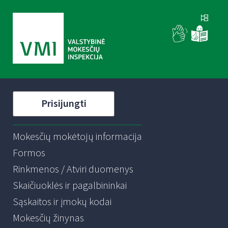
Prisijungti
Mokesčių mokėtojų informacija
Formos
Rinkmenos / Atviri duomenys
Skaičiuoklės ir pagalbininkai
Sąskaitos ir įmokų kodai
Mokesčių žinynas