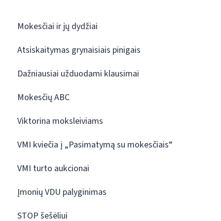
Mokesčiai ir jų dydžiai
Atsiskaitymas grynaisiais pinigais
Dažniausiai užduodami klausimai
Mokesčių ABC
Viktorina moksleiviams
VMI kviečia į „Pasimatymą su mokesčiais“
VMI turto aukcionai
Įmonių VDU palyginimas
STOP šešėliui