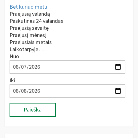
Bet kuriuo metu
Praėjusią valandą
Paskutines 24 valandas
Praėjusią savaitę
Praėjusį mėnesį
Praėjusiais metais
Laikotarpyje…
Nuo
Iki
Paieška