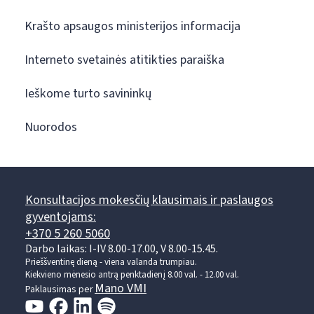
Krašto apsaugos ministerijos informacija
Interneto svetainės atitikties paraiška
Ieškome turto savininkų
Nuorodos
Konsultacijos mokesčių klausimais ir paslaugos
gyventojams:
+370 5 260 5060
Darbo laikas: I-IV 8.00-17.00, V 8.00-15.45.
Prieššventinę dieną - viena valanda trumpiau.
Kiekvieno mėnesio antrą penktadienį 8.00 val. - 12.00 val.
Mano VMI
Paklausimas per