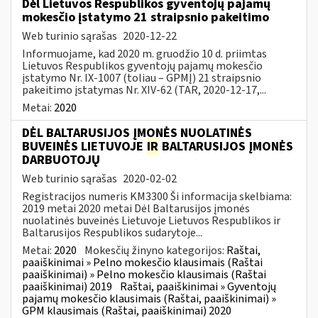
Dėl Lietuvos Respublikos gyventojų pajamų
mokesčio įstatymo 21 straipsnio pakeitimo
Web turinio sąrašas
2020-12-22
Informuojame, kad 2020 m. gruodžio 10 d. priimtas
Lietuvos Respublikos gyventojų pajamų mokesčio
įstatymo Nr. IX-1007 (toliau – GPMĮ) 21 straipsnio
pakeitimo įstatymas Nr. XIV-62 (TAR, 2020-12-17,...
Metai:
2020
DĖL BALTARUSIJOS ĮMONĖS NUOLATINĖS
BUVEINĖS LIETUVOJE
IR
BALTARUSIJOS ĮMONĖS
DARBUOTOJŲ
Web turinio sąrašas
2020-02-02
Registracijos numeris KM3300 Ši informacija skelbiama:
2019 metai 2020 metai Dėl Baltarusijos įmonės
nuolatinės buveinės Lietuvoje Lietuvos Respublikos ir
Baltarusijos Respublikos sudarytoje...
Metai:
2020
Mokesčių žinyno kategorijos:
Raštai,
paaiškinimai » Pelno mokesčio klausimais (Raštai
paaiškinimai) » Pelno mokesčio klausimais (Raštai
paaiškinimai) 2019
Raštai, paaiškinimai » Gyventojų
pajamų mokesčio klausimais (Raštai, paaiškinimai) »
GPM klausimais (Raštai, paaiškinimai) 2020