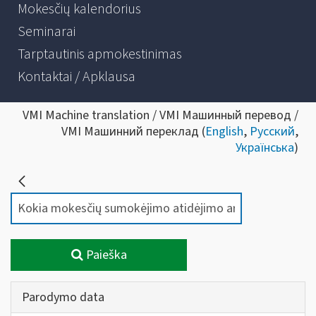
Mokesčių kalendorius
Seminarai
Tarptautinis apmokestinimas
Kontaktai / Apklausa
VMI Machine translation / VMI Машинный перевод /
VMI Машинний переклад (
English
,
Русский
,
Українська
)
Paieška
Parodymo data