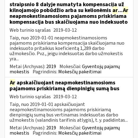
straipsnio 8 dalyje numatyta kompensacija už
kilnojamojo pobūdžio arba su kelionėmis
ar
...
Ar
neapmokestinamosioms pajamoms priskiriama
kompensacija bus skaičiuojama nuo indeksuoto
Web turinio sąrašas
2019-03-12
Taip, nuo 2019-01-01 neapmokestinamosioms
pajamoms priskiriama kompensacija skaičiuojama nuo
indeksuoto pritaikius koeficientą 1,289 darbo
užmokesčio. Pvz., jeigu indeksuotas darbo užmokestis
yra...
Metai (Archyvas):
2019
Mokesčiai:
Gyventojų pajamų
mokestis
Pagrindinis:
Mokesčių pakeitimai
Ar
apskaičiuojant neapmokestinamosioms
pajamoms priskiriamą dienpinigių sumą bus
Web turinio sąrašas
2019-03-12
Taip, nuo 2019-01-01 apskaičiuojant
neapmokestinamosioms pajamoms priskiriamą
dienpinigių sumą bus vertinamas indeksuotas darbo
užmokestis (valandinis tarifinis atlygis), t. y. padidintas...
Metai (Archyvas):
2019
Mokesčiai:
Gyventojų pajamų
mokestis
Pagrindinis:
Mokesčių pakeitimai