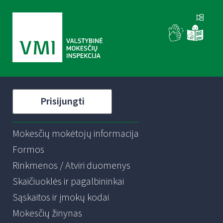
Prisijungti
Mokesčių mokėtojų informacija
Formos
Rinkmenos / Atviri duomenys
Skaičiuoklės ir pagalbininkai
Sąskaitos ir įmokų kodai
Mokesčių žinynas