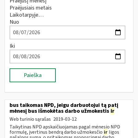
Praėjusį mėnesį
Praėjusiais metais
Laikotarpyje…
Nuo
Iki
Paieška
bus taikomas NPD, jeigu darbuotojui tą patį
mėnesį bus išmokėtas darbo užmokestis
ir
Web turinio sąrašas
2019-03-12
Taikytinas NPD apskaičiuojamas pagal mėnesio NPD
formulę, įvertinus bendrą darbo užmokesčio
ir
ligos
pašalpos sumą, o pritaikomas proporcingai darbo