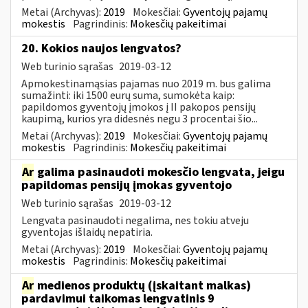
Metai (Archyvas):
2019
Mokesčiai:
Gyventojų pajamų
mokestis
Pagrindinis:
Mokesčių pakeitimai
20. Kokios naujos lengvatos?
Web turinio sąrašas
2019-03-12
Apmokestinamąsias pajamas nuo 2019 m. bus galima
sumažinti: iki 1500 eurų suma, sumokėta kaip:
papildomos gyventojų įmokos į II pakopos pensijų
kaupimą, kurios yra didesnės negu 3 procentai šio...
Metai (Archyvas):
2019
Mokesčiai:
Gyventojų pajamų
mokestis
Pagrindinis:
Mokesčių pakeitimai
Ar
galima pasinaudoti mokesčio lengvata, jeigu
papildomas pensijų įmokas gyventojo
Web turinio sąrašas
2019-03-12
Lengvata pasinaudoti negalima, nes tokiu atveju
gyventojas išlaidų nepatiria.
Metai (Archyvas):
2019
Mokesčiai:
Gyventojų pajamų
mokestis
Pagrindinis:
Mokesčių pakeitimai
Ar
medienos produktų (įskaitant malkas)
pardavimui taikomas lengvatinis 9