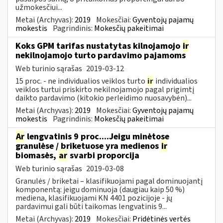
užmokesčiui...
Metai (Archyvas):
2019
Mokesčiai:
Gyventojų pajamų
mokestis
Pagrindinis:
Mokesčių pakeitimai
Koks GPM tarifas nustatytas kilnojamojo
ir
nekilnojamojo turto pardavimo pajamoms
Web turinio sąrašas
2019-03-12
15 proc. - ne individualios veiklos turto
ir
individualios
veiklos turtui priskirto nekilnojamojo pagal prigimtį
daikto pardavimo (kitokio perleidimo nuosavybėn)...
Metai (Archyvas):
2019
Mokesčiai:
Gyventojų pajamų
mokestis
Pagrindinis:
Mokesčių pakeitimai
Ar
lengvatinis 9 proc....Jeigu minėtose
granulėse / briketuose yra medienos
ir
biomasės,
ar
svarbi proporcija
Web turinio sąrašas
2019-03-08
Granulės / briketai – klasifikuojami pagal dominuojantį
komponentą: jeigu dominuoja (daugiau kaip 50 %)
mediena, klasifikuojami KN 4401 pozicijoje - jų
pardavimui gali būti taikomas lengvatinis 9...
Metai (Archyvas):
2019
Mokesčiai:
Pridėtinės vertės