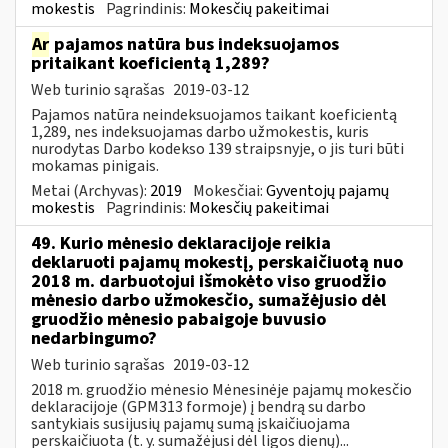
mokestis
Pagrindinis:
Mokesčių pakeitimai
Ar
pajamos natūra bus indeksuojamos
pritaikant koeficientą 1,289?
Web turinio sąrašas
2019-03-12
Pajamos natūra neindeksuojamos taikant koeficientą
1,289, nes indeksuojamas darbo užmokestis, kuris
nurodytas Darbo kodekso 139 straipsnyje, o jis turi būti
mokamas pinigais.
Metai (Archyvas):
2019
Mokesčiai:
Gyventojų pajamų
mokestis
Pagrindinis:
Mokesčių pakeitimai
49. Kurio mėnesio deklaracijoje reikia
deklaruoti pajamų mokestį, perskaičiuotą nuo
2018 m. darbuotojui išmokėto viso gruodžio
mėnesio darbo užmokesčio, sumažėjusio dėl
gruodžio mėnesio pabaigoje buvusio
nedarbingumo?
Web turinio sąrašas
2019-03-12
2018 m. gruodžio mėnesio Mėnesinėje pajamų mokesčio
deklaracijoje (GPM313 formoje) į bendrą su darbo
santykiais susijusių pajamų sumą įskaičiuojama
perskaičiuota (t. y. sumažėjusi dėl ligos dienų)...