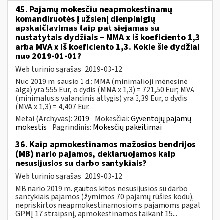
45. Pajamų mokesčiu neapmokestinamų
komandiruotės į užsienį dienpinigių
apskaičiavimas taip pat siejamas su
nustatytais dydžiais – MMA x iš koeficiento 1,3
arba MVA x iš koeficiento 1,3. Kokie šie dydžiai
nuo 2019-01-01?
Web turinio sąrašas
2019-03-12
Nuo 2019 m. sausio 1 d.: MMA (minimalioji mėnesinė
alga) yra 555 Eur, o dydis (MMA x 1,3) = 721,50 Eur; MVA
(minimalusis valandinis atlygis) yra 3,39 Eur, o dydis
(MVA x 1,3) = 4,407 Eur.
Metai (Archyvas):
2019
Mokesčiai:
Gyventojų pajamų
mokestis
Pagrindinis:
Mokesčių pakeitimai
36. Kaip apmokestinamos mažosios bendrijos
(MB) nario pajamos, deklaruojamos kaip
nesusijusios su darbo santykiais?
Web turinio sąrašas
2019-03-12
MB nario 2019 m. gautos kitos nesusijusios su darbo
santykiais pajamos (žymimos 70 pajamų rūšies kodu),
nepriskirtos neapmokestinamosioms pajamoms pagal
GPMĮ 17 straipsnį, apmokestinamos taikant 15...