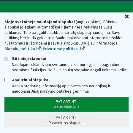
Valstybinė mokesčių inspekcija prie Lietuvos
U
Respublikos finansų ministerijos
Šioje svetainėje naudojami slapukai
(angl. cookies). Būtinieji
slapukai įdiegiami automatiškai ir jiems nėra reikalingas Jūsų
Biudžetinė įstaiga. Juridinio asmens kodas — 188659752,
sutikimas. Taip pat galite sutikti ir su kitų slapukų naudojimu. Savo
adresas: Vasario 16-osios g. 14, 01107 Vilnius, Lietuva, el.paštas:
sutikimą bet kada galėsite atšaukti pakeisdami interneto naršyklės
vmi@vmi.lt
, E. pristatymo dėžutės adresas 188659752
nustatymus ir ištrindami įrašytus slapukus. Daugiau informacijos
Duomenys apie Valstybinę mokesčių inspekciją prie Lietuvos
Slapukų politika
;
Privatumo politika.
Respublikos finansų ministerijos kaupiami ir saugomi Juridinių
asmenų registre
Būtinieji slapukai
Naudojami sklandžiam svetainės veikimui ir įgalina pagrindines
svetainės funkcijas. Be šių slapukų svetainė negali tinkamai veikti.
Analitiniai slapukai
Renka statistinę informaciją apie svetainės naudojimą ir
naudojami Jūsų naršymo patirties gerinimui.
PATVIRTINTI
Visus slapukus
PATVIRTINTI
Pasirinktus slapukus