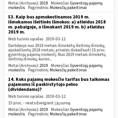
Metai (Archyvas):
2019
Mokesčiai:
Gyventojų pajamų
mokestis
Pagrindinis:
Mokesčių pakeitimai
53. Kaip bus apmokestinamos 2019 m.
išmokamos išeitinės išmokos: a) atleidus 2018
m. pabaigoje, o išmokant 2019 m. b) atleidus
2019 m.
Web turinio sąrašas
2019-03-12
Darbdavys nuo 2019 metais išmokėtų išeitinių išmokų,
apskaičiuotų 2018 metais, privalės išskaičiuoti 15 proc.
gyventojų pajamų mokestį. Nuo 2019 metais išmokėtų
išeitinių išmokų, kurios...
Metai (Archyvas):
2019
Mokesčiai:
Gyventojų pajamų
mokestis
Pagrindinis:
Mokesčių pakeitimai
14. Koks pajamų mokesčio tarifas bus taikomas
pajamoms iš paskirstytojo pelno
(dividendams)?
Web turinio sąrašas
2019-03-12
15 proc. - neatsižvelgiant į jų sumą.
Metai (Archyvas):
2019
Mokesčiai:
Gyventojų pajamų
mokestis
Pagrindinis:
Mokesčių pakeitimai