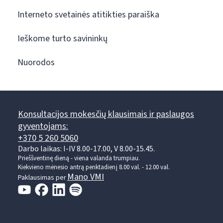
Interneto svetainės atitikties paraiška
Ieškome turto savininkų
Nuorodos
Konsultacijos mokesčių klausimais ir paslaugos
gyventojams:
+370 5 260 5060
Darbo laikas: I-IV 8.00-17.00, V 8.00-15.45.
Prieššventinę dieną - viena valanda trumpiau.
Kiekvieno mėnesio antrą penktadienį 8.00 val. - 12.00 val.
Mano VMI
Paklausimas per