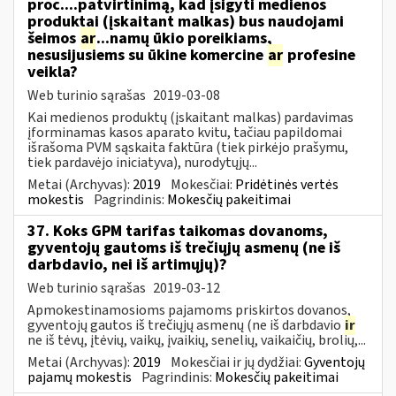
proc....patvirtinimą, kad įsigyti medienos
produktai (įskaitant malkas) bus naudojami
šeimos
ar
...namų ūkio poreikiams,
nesusijusiems su ūkine komercine
ar
profesine
veikla?
Web turinio sąrašas
2019-03-08
Kai medienos produktų (įskaitant malkas) pardavimas
įforminamas kasos aparato kvitu, tačiau papildomai
išrašoma PVM sąskaita faktūra (tiek pirkėjo prašymu,
tiek pardavėjo iniciatyva), nurodytųjų...
Metai (Archyvas):
2019
Mokesčiai:
Pridėtinės vertės
mokestis
Pagrindinis:
Mokesčių pakeitimai
37. Koks GPM tarifas taikomas dovanoms,
gyventojų gautoms iš trečiųjų asmenų (ne iš
darbdavio, nei iš artimųjų)?
Web turinio sąrašas
2019-03-12
Apmokestinamosioms pajamoms priskirtos dovanos,
gyventojų gautos iš trečiųjų asmenų (ne iš darbdavio
ir
ne iš tėvų, įtėvių, vaikų, įvaikių, senelių, vaikaičių, brolių,...
Metai (Archyvas):
2019
Mokesčiai ir jų dydžiai:
Gyventojų
pajamų mokestis
Pagrindinis:
Mokesčių pakeitimai