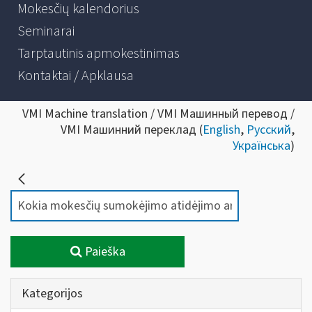
Mokesčių kalendorius
Seminarai
Tarptautinis apmokestinimas
Kontaktai / Apklausa
VMI Machine translation / VMI Машинный перевод /
VMI Машинний переклад (
English
,
Русский
,
Українська
)
Paieška
Kategorijos