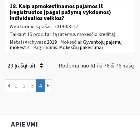
18. Kaip apmokestinamos pajamos iš
įregistruotos (pagal pažymą vykdomos)
individualios veiklos?
Web turinio sąrašas
2019-03-12
Taikant 15 proc. tarifą (atėmus mokesčio kreditą).
Metai (Archyvas):
2019
Mokesčiai:
Gyventojų pajamų
mokestis
Pagrindinis:
Mokesčių pakeitimai
20 Įrašų(-ai)
Rodoma nuo 61 iki 76 iš 76 irašų.
1
2
3
4
APIE VMI