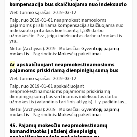
kompensacija bus skaičiuojama nuo indeksuoto
Web turinio sąrašas
2019-03-12
Taip, nuo 2019-01-01 neapmokestinamosioms
pajamoms priskiriama kompensacija skaičiuojama nuo
indeksuoto pritaikius koeficientą 1,289 darbo
užmokesčio. Pvz., jeigu indeksuotas darbo užmokestis
yra...
Metai (Archyvas):
2019
Mokesčiai:
Gyventojų pajamų
mokestis
Pagrindinis:
Mokesčių pakeitimai
Ar
apskaičiuojant neapmokestinamosioms
pajamoms priskiriamą dienpinigių sumą bus
Web turinio sąrašas
2019-03-12
Taip, nuo 2019-01-01 apskaičiuojant
neapmokestinamosioms pajamoms priskiriamą
dienpinigių sumą bus vertinamas indeksuotas darbo
užmokestis (valandinis tarifinis atlygis), t. y. padidintas...
Metai (Archyvas):
2019
Mokesčiai:
Gyventojų pajamų
mokestis
Pagrindinis:
Mokesčių pakeitimai
45. Pajamų mokesčiu neapmokestinamų
komandiruotės į užsienį dienpinigių