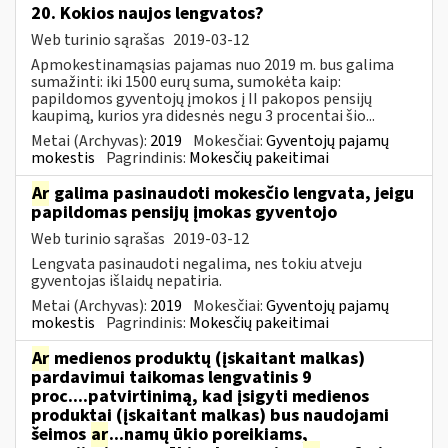
20. Kokios naujos lengvatos?
Web turinio sąrašas
2019-03-12
Apmokestinamąsias pajamas nuo 2019 m. bus galima
sumažinti: iki 1500 eurų suma, sumokėta kaip:
papildomos gyventojų įmokos į II pakopos pensijų
kaupimą, kurios yra didesnės negu 3 procentai šio...
Metai (Archyvas):
2019
Mokesčiai:
Gyventojų pajamų
mokestis
Pagrindinis:
Mokesčių pakeitimai
Ar
galima pasinaudoti mokesčio lengvata, jeigu
papildomas pensijų įmokas gyventojo
Web turinio sąrašas
2019-03-12
Lengvata pasinaudoti negalima, nes tokiu atveju
gyventojas išlaidų nepatiria.
Metai (Archyvas):
2019
Mokesčiai:
Gyventojų pajamų
mokestis
Pagrindinis:
Mokesčių pakeitimai
Ar
medienos produktų (įskaitant malkas)
pardavimui taikomas lengvatinis 9
proc....patvirtinimą, kad įsigyti medienos
produktai (įskaitant malkas) bus naudojami
šeimos
ar
...namų ūkio poreikiams,