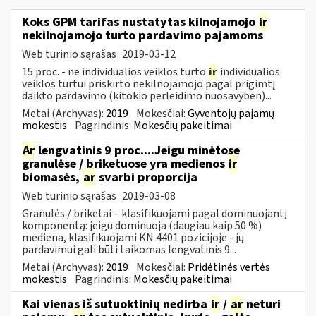
Koks GPM tarifas nustatytas kilnojamojo
ir
nekilnojamojo turto pardavimo pajamoms
Web turinio sąrašas
2019-03-12
15 proc. - ne individualios veiklos turto
ir
individualios
veiklos turtui priskirto nekilnojamojo pagal prigimtį
daikto pardavimo (kitokio perleidimo nuosavybėn)...
Metai (Archyvas):
2019
Mokesčiai:
Gyventojų pajamų
mokestis
Pagrindinis:
Mokesčių pakeitimai
Ar
lengvatinis 9 proc....Jeigu minėtose
granulėse / briketuose yra medienos
ir
biomasės,
ar
svarbi proporcija
Web turinio sąrašas
2019-03-08
Granulės / briketai – klasifikuojami pagal dominuojantį
komponentą: jeigu dominuoja (daugiau kaip 50 %)
mediena, klasifikuojami KN 4401 pozicijoje - jų
pardavimui gali būti taikomas lengvatinis 9...
Metai (Archyvas):
2019
Mokesčiai:
Pridėtinės vertės
mokestis
Pagrindinis:
Mokesčių pakeitimai
Kai vienas iš sutuoktinių nedirba
ir
/
ar
neturi