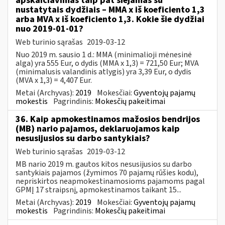
apskaičiavimas taip pat siejamas su
nustatytais dydžiais – MMA x iš koeficiento 1,3
arba MVA x iš koeficiento 1,3. Kokie šie dydžiai
nuo 2019-01-01?
Web turinio sąrašas
2019-03-12
Nuo 2019 m. sausio 1 d.: MMA (minimalioji mėnesinė
alga) yra 555 Eur, o dydis (MMA x 1,3) = 721,50 Eur; MVA
(minimalusis valandinis atlygis) yra 3,39 Eur, o dydis
(MVA x 1,3) = 4,407 Eur.
Metai (Archyvas):
2019
Mokesčiai:
Gyventojų pajamų
mokestis
Pagrindinis:
Mokesčių pakeitimai
36. Kaip apmokestinamos mažosios bendrijos
(MB) nario pajamos, deklaruojamos kaip
nesusijusios su darbo santykiais?
Web turinio sąrašas
2019-03-12
MB nario 2019 m. gautos kitos nesusijusios su darbo
santykiais pajamos (žymimos 70 pajamų rūšies kodu),
nepriskirtos neapmokestinamosioms pajamoms pagal
GPMĮ 17 straipsnį, apmokestinamos taikant 15...
Metai (Archyvas):
2019
Mokesčiai:
Gyventojų pajamų
mokestis
Pagrindinis:
Mokesčių pakeitimai