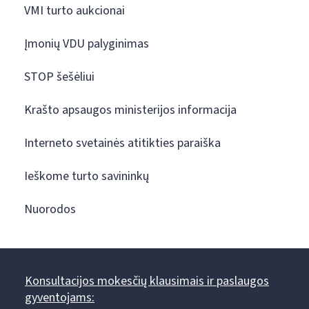
VMI turto aukcionai
Įmonių VDU palyginimas
STOP šešėliui
Krašto apsaugos ministerijos informacija
Interneto svetainės atitikties paraiška
Ieškome turto savininkų
Nuorodos
Konsultacijos mokesčių klausimais ir paslaugos
gyventojams: