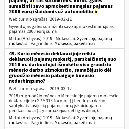
pajamų,
ar
tas sutuoktinis, kurio...galės
sumažinti savo apmokestinamąsias pajamas
2000 eurų išlaidomis už automobilio
ir
Web turinio sąrašas
2019-03-12
Gyventojas galės sumažinti savo apmokestinamąsias
pajamas 2000 eurų suma.
Metai (Archyvas):
2019
Mokesčiai:
Gyventojų pajamų
mokestis
Pagrindinis:
Mokesčių pakeitimai
49. Kurio mėnesio deklaracijoje reikia
deklaruoti pajamų mokestį, perskaičiuotą nuo
2018 m. darbuotojui išmokėto viso gruodžio
mėnesio darbo užmokesčio, sumažėjusio dėl
gruodžio mėnesio pabaigoje buvusio
nedarbingumo?
Web turinio sąrašas
2019-03-12
2018 m. gruodžio mėnesio Mėnesinėje pajamų mokesčio
deklaracijoje (GPM313 formoje) į bendrą su darbo
santykiais susijusių pajamų sumą įskaičiuojama
perskaičiuota (t. y. sumažėjusi dėl ligos dienų)...
Metai (Archyvas):
2019
Mokesčiai:
Gyventojų pajamų
mokestis
Pagrindinis:
Mokesčių pakeitimai