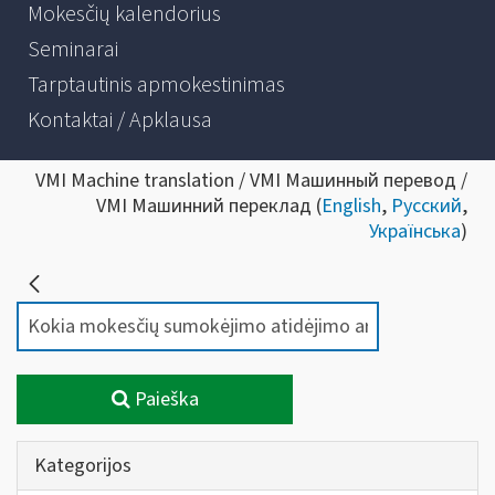
Mokesčių kalendorius
Seminarai
Tarptautinis apmokestinimas
Kontaktai / Apklausa
VMI Machine translation / VMI Машинный перевод /
VMI Машинний переклад (
English
,
Русский
,
Українська
)
Paieška
Kategorijos