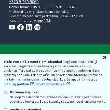
+370 5 260 5060
Darbo laikas: I-IV 8.00-17.00, V 8.00-15.45.
Prieššventinę dieną - viena valanda trumpiau.
Kiekvieno mėnesio antrą penktadienį 8.00 val. - 12.00 val.
Mano VMI
Paklausimas per
Valstybinė mokesčių inspekcija prie Lietuvos
U
Respublikos finansų ministerijos
Šioje svetainėje naudojami slapukai
(angl. cookies). Būtinieji
slapukai įdiegiami automatiškai ir jiems nėra reikalingas Jūsų
Biudžetinė įstaiga. Juridinio asmens kodas — 188659752,
sutikimas. Taip pat galite sutikti ir su kitų slapukų naudojimu. Savo
adresas: Vasario 16-osios g. 14, 01107 Vilnius, Lietuva, el.paštas:
sutikimą bet kada galėsite atšaukti pakeisdami interneto naršyklės
vmi@vmi.lt
, E. pristatymo dėžutės adresas 188659752
nustatymus ir ištrindami įrašytus slapukus. Daugiau informacijos
Duomenys apie Valstybinę mokesčių inspekciją prie Lietuvos
Slapukų politika
;
Privatumo politika.
Respublikos finansų ministerijos kaupiami ir saugomi Juridinių
asmenų registre
Būtinieji slapukai
Naudojami sklandžiam svetainės veikimui ir įgalina pagrindines
svetainės funkcijas. Be šių slapukų svetainė negali tinkamai veikti.
Analitiniai slapukai