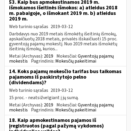
53. Kaip bus apmokestinamos 2019 m.
išmokamos išeitinės išmokos: a) atleidus 2018
m. pabaigoje, o išmokant 2019 m. b) atleidus
2019 m.
Web turinio sąrašas
2019-03-12
Darbdavys nuo 2019 metais išmokėtų išeitinių išmokų,
apskaičiuotų 2018 metais, privalės išskaičiuoti 15 proc.
gyventojų pajamų mokestį. Nuo 2019 metais išmokėtų
išeitinių išmokų, kurios...
Metai (Archyvas):
2019
Mokesčiai:
Gyventojų pajamų
mokestis
Pagrindinis:
Mokesčių pakeitimai
14. Koks pajamų mokesčio tarifas bus taikomas
pajamoms iš paskirstytojo pelno
(dividendams)?
Web turinio sąrašas
2019-03-12
15 proc. - neatsižvelgiant į jų sumą.
Metai (Archyvas):
2019
Mokesčiai:
Gyventojų pajamų
mokestis
Pagrindinis:
Mokesčių pakeitimai
18. Kaip apmokestinamos pajamos iš
įregistruotos (pagal pažymą vykdomos)