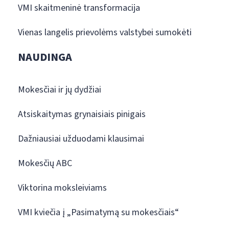
VMI skaitmeninė transformacija
Vienas langelis prievolėms valstybei sumokėti
NAUDINGA
Mokesčiai ir jų dydžiai
Atsiskaitymas grynaisiais pinigais
Dažniausiai užduodami klausimai
Mokesčių ABC
Viktorina moksleiviams
VMI kviečia į „Pasimatymą su mokesčiais“