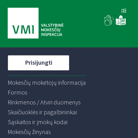
Prisijungti
Mokesčių mokėtojų informacija
Formos
Rinkmenos / Atviri duomenys
Skaičiuoklės ir pagalbininkai
Sąskaitos ir įmokų kodai
Mokesčių žinynas