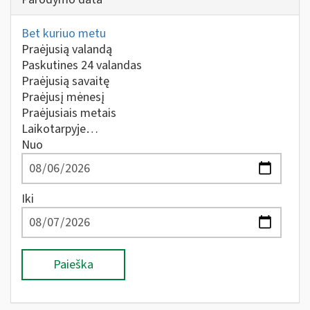
Bet kuriuo metu
Praėjusią valandą
Paskutines 24 valandas
Praėjusią savaitę
Praėjusį mėnesį
Praėjusiais metais
Laikotarpyje…
Nuo
Iki
Paieška