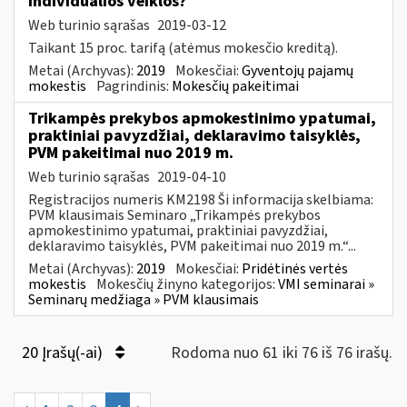
individualios veiklos?
Web turinio sąrašas
2019-03-12
Taikant 15 proc. tarifą (atėmus mokesčio kreditą).
Metai (Archyvas):
2019
Mokesčiai:
Gyventojų pajamų
mokestis
Pagrindinis:
Mokesčių pakeitimai
Trikampės prekybos apmokestinimo ypatumai,
praktiniai pavyzdžiai, deklaravimo taisyklės,
PVM pakeitimai nuo 2019 m.
Web turinio sąrašas
2019-04-10
Registracijos numeris KM2198 Ši informacija skelbiama:
PVM klausimais Seminaro „Trikampės prekybos
apmokestinimo ypatumai, praktiniai pavyzdžiai,
deklaravimo taisyklės, PVM pakeitimai nuo 2019 m.“...
Metai (Archyvas):
2019
Mokesčiai:
Pridėtinės vertės
mokestis
Mokesčių žinyno kategorijos:
VMI seminarai »
Seminarų medžiaga » PVM klausimais
20 Įrašų(-ai)
Rodoma nuo 61 iki 76 iš 76 irašų.