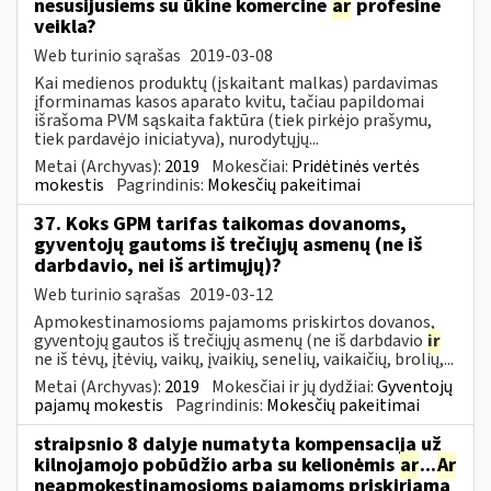
nesusijusiems su ūkine komercine
ar
profesine
veikla?
Web turinio sąrašas
2019-03-08
Kai medienos produktų (įskaitant malkas) pardavimas
įforminamas kasos aparato kvitu, tačiau papildomai
išrašoma PVM sąskaita faktūra (tiek pirkėjo prašymu,
tiek pardavėjo iniciatyva), nurodytųjų...
Metai (Archyvas):
2019
Mokesčiai:
Pridėtinės vertės
mokestis
Pagrindinis:
Mokesčių pakeitimai
37. Koks GPM tarifas taikomas dovanoms,
gyventojų gautoms iš trečiųjų asmenų (ne iš
darbdavio, nei iš artimųjų)?
Web turinio sąrašas
2019-03-12
Apmokestinamosioms pajamoms priskirtos dovanos,
gyventojų gautos iš trečiųjų asmenų (ne iš darbdavio
ir
ne iš tėvų, įtėvių, vaikų, įvaikių, senelių, vaikaičių, brolių,...
Metai (Archyvas):
2019
Mokesčiai ir jų dydžiai:
Gyventojų
pajamų mokestis
Pagrindinis:
Mokesčių pakeitimai
straipsnio 8 dalyje numatyta kompensacija už
kilnojamojo pobūdžio arba su kelionėmis
ar
...
Ar
neapmokestinamosioms pajamoms priskiriama