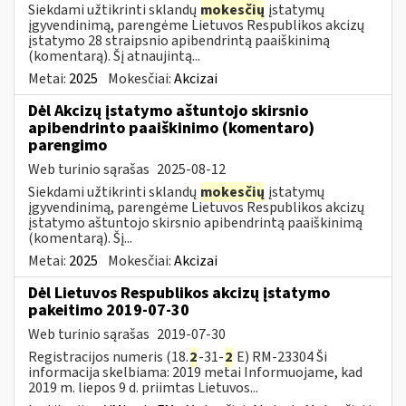
Siekdami užtikrinti sklandų
mokesčių
įstatymų
įgyvendinimą, parengėme Lietuvos Respublikos akcizų
įstatymo 28 straipsnio apibendrintą paaiškinimą
(komentarą). Šį atnaujintą...
Metai:
2025
Mokesčiai:
Akcizai
Dėl Akcizų įstatymo aštuntojo skirsnio
apibendrinto paaiškinimo (komentaro)
parengimo
Web turinio sąrašas
2025-08-12
Siekdami užtikrinti sklandų
mokesčių
įstatymų
įgyvendinimą, parengėme Lietuvos Respublikos akcizų
įstatymo aštuntojo skirsnio apibendrintą paaiškinimą
(komentarą). Šį...
Metai:
2025
Mokesčiai:
Akcizai
Dėl Lietuvos Respublikos akcizų įstatymo
pakeitimo 2019-07-30
Web turinio sąrašas
2019-07-30
Registracijos numeris (18.
2
-31-
2
E) RM-23304 Ši
informacija skelbiama: 2019 metai Informuojame, kad
2019 m. liepos 9 d. priimtas Lietuvos...