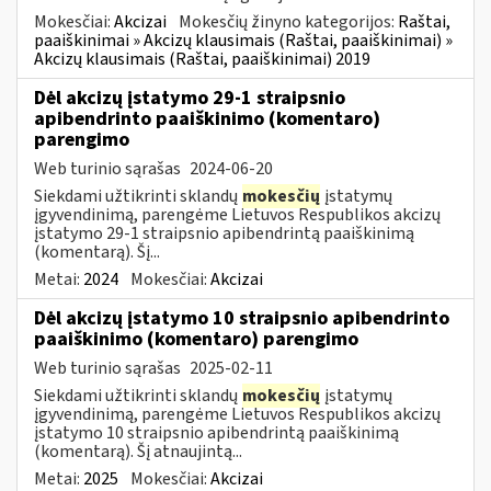
Mokesčiai:
Akcizai
Mokesčių žinyno kategorijos:
Raštai,
paaiškinimai » Akcizų klausimais (Raštai, paaiškinimai) »
Akcizų klausimais (Raštai, paaiškinimai) 2019
Dėl akcizų įstatymo 29-1 straipsnio
apibendrinto paaiškinimo (komentaro)
parengimo
Web turinio sąrašas
2024-06-20
Siekdami užtikrinti sklandų
mokesčių
įstatymų
įgyvendinimą, parengėme Lietuvos Respublikos akcizų
įstatymo 29-1 straipsnio apibendrintą paaiškinimą
(komentarą). Šį...
Metai:
2024
Mokesčiai:
Akcizai
Dėl akcizų įstatymo 10 straipsnio apibendrinto
paaiškinimo (komentaro) parengimo
Web turinio sąrašas
2025-02-11
Siekdami užtikrinti sklandų
mokesčių
įstatymų
įgyvendinimą, parengėme Lietuvos Respublikos akcizų
įstatymo 10 straipsnio apibendrintą paaiškinimą
(komentarą). Šį atnaujintą...
Metai:
2025
Mokesčiai:
Akcizai