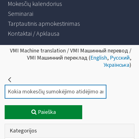
Mokesčių kalendorius
Seminarai
Tarptautinis apmokestinimas
Kontaktai / Apklausa
VMI Machine translation / VMI Машинный перевод /
VMI Машинний переклад (
English
,
Русский
,
Українська
)
Paieška
Kategorijos