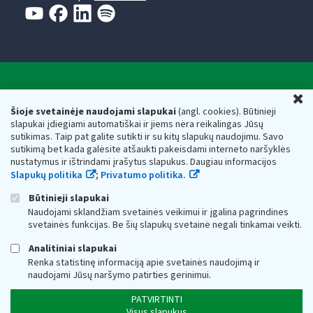
Valstybinė mokesčių inspekcija prie Lietuvos
U
Respublikos finansų ministerijos
Šioje svetainėje naudojami slapukai
(angl. cookies). Būtinieji
slapukai įdiegiami automatiškai ir jiems nėra reikalingas Jūsų
Biudžetinė įstaiga. Juridinio asmens kodas — 188659752,
sutikimas. Taip pat galite sutikti ir su kitų slapukų naudojimu. Savo
adresas: Vasario 16-osios g. 14, 01107 Vilnius, Lietuva, el.paštas:
sutikimą bet kada galėsite atšaukti pakeisdami interneto naršyklės
vmi@vmi.lt
, E. pristatymo dėžutės adresas 188659752
nustatymus ir ištrindami įrašytus slapukus. Daugiau informacijos
Duomenys apie Valstybinę mokesčių inspekciją prie Lietuvos
Slapukų politika
;
Privatumo politika.
Respublikos finansų ministerijos kaupiami ir saugomi Juridinių
asmenų registre
Būtinieji slapukai
Naudojami sklandžiam svetainės veikimui ir įgalina pagrindines
svetainės funkcijas. Be šių slapukų svetainė negali tinkamai veikti.
Analitiniai slapukai
Renka statistinę informaciją apie svetainės naudojimą ir
naudojami Jūsų naršymo patirties gerinimui.
PATVIRTINTI
Visus slapukus