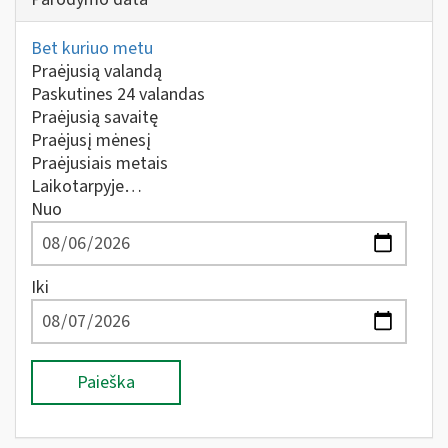
Bet kuriuo metu
Praėjusią valandą
Paskutines 24 valandas
Praėjusią savaitę
Praėjusį mėnesį
Praėjusiais metais
Laikotarpyje…
Nuo
Iki
Paieška