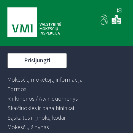
Prisijungti
Mokesčių mokėtojų informacija
Formos
Rinkmenos / Atviri duomenys
Skaičiuoklės ir pagalbininkai
Sąskaitos ir įmokų kodai
Mokesčių žinynas