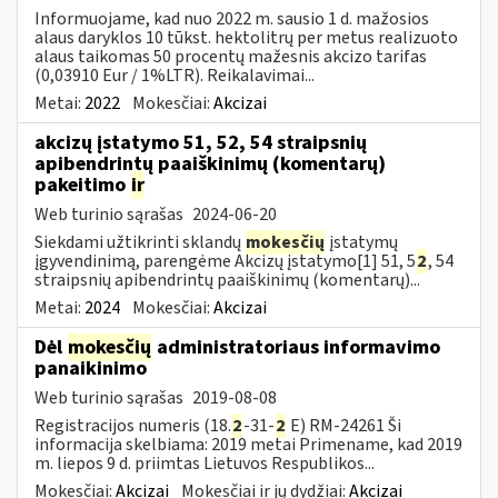
Informuojame, kad nuo 2022 m. sausio 1 d. mažosios
alaus daryklos 10 tūkst. hektolitrų per metus realizuoto
alaus taikomas 50 procentų mažesnis akcizo tarifas
(0,03910 Eur / 1%LTR). Reikalavimai...
Metai:
2022
Mokesčiai:
Akcizai
akcizų įstatymo 51, 52, 54 straipsnių
apibendrintų paaiškinimų (komentarų)
pakeitimo
ir
Web turinio sąrašas
2024-06-20
Siekdami užtikrinti sklandų
mokesčių
įstatymų
įgyvendinimą, parengėme Akcizų įstatymo[1] 51, 5
2
, 54
straipsnių apibendrintų paaiškinimų (komentarų)...
Metai:
2024
Mokesčiai:
Akcizai
Dėl
mokesčių
administratoriaus informavimo
panaikinimo
Web turinio sąrašas
2019-08-08
Registracijos numeris (18.
2
-31-
2
E) RM-24261 Ši
informacija skelbiama: 2019 metai Primename, kad 2019
m. liepos 9 d. priimtas Lietuvos Respublikos...
Mokesčiai:
Akcizai
Mokesčiai ir jų dydžiai:
Akcizai