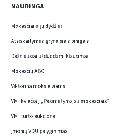
NAUDINGA
Mokesčiai ir jų dydžiai
Atsiskaitymas grynaisiais pinigais
Dažniausiai užduodami klausimai
Mokesčių ABC
Viktorina moksleiviams
VMI kviečia į „Pasimatymą su mokesčiais“
VMI turto aukcionai
Įmonių VDU palyginimas