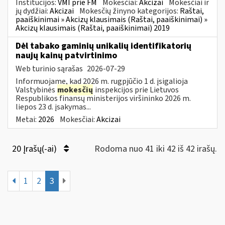
Institucijos:
VMI prie FM
Mokesčiai:
Akcizai
Mokesčiai ir
jų dydžiai:
Akcizai
Mokesčių žinyno kategorijos:
Raštai,
paaiškinimai » Akcizų klausimais (Raštai, paaiškinimai) »
Akcizų klausimais (Raštai, paaiškinimai) 2019
Dėl tabako gaminių unikalių identifikatorių
naujų kainų patvirtinimo
Web turinio sąrašas
2026-07-29
Informuojame, kad 2026 m. rugpjūčio 1 d. įsigalioja
Valstybinės
mokesčių
inspekcijos prie Lietuvos
Respublikos finansų ministerijos viršininko 2026 m.
liepos 23 d. įsakymas...
Metai:
2026
Mokesčiai:
Akcizai
20 Įrašų(-ai)
Rodoma nuo 41 iki 42 iš 42 irašų.
1
2
3