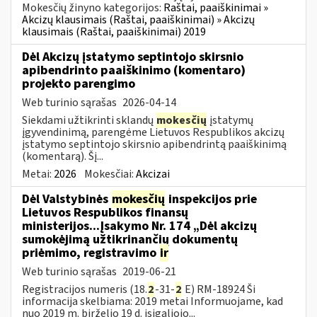
Mokesčių žinyno kategorijos:
Raštai, paaiškinimai »
Akcizų klausimais (Raštai, paaiškinimai) » Akcizų
klausimais (Raštai, paaiškinimai) 2019
Dėl Akcizų įstatymo septintojo skirsnio
apibendrinto paaiškinimo (komentaro)
projekto parengimo
Web turinio sąrašas
2026-04-14
Siekdami užtikrinti sklandų
mokesčių
įstatymų
įgyvendinimą, parengėme Lietuvos Respublikos akcizų
įstatymo septintojo skirsnio apibendrintą paaiškinimą
(komentarą). Šį...
Metai:
2026
Mokesčiai:
Akcizai
Dėl Valstybinės
mokesčių
inspekcijos prie
Lietuvos Respublikos finansų
ministerijos...Įsakymo Nr. 174 „Dėl akcizų
sumokėjimą užtikrinančių dokumentų
priėmimo, registravimo
ir
Web turinio sąrašas
2019-06-21
Registracijos numeris (18.
2
-31-
2
E) RM-18924 Ši
informacija skelbiama: 2019 metai Informuojame, kad
nuo 2019 m. birželio 19 d. įsigaliojo...