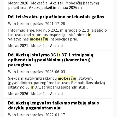
Metai:
2026
Mokesčiai:
Akcizai
Mokesčių įstatymų
pakeitimai:
Akcizų pakeitimai nuo 2026 m.
Dėl teisės aktų pripažinimo netekusiais galios
Web turinio sąrašas
2021-12-28
Informuojame, kad nuo 2021 m. gruodžio 21 d. įsigaliojo
Lietuvos metrologijos inspekcijos viršininko
ir
Valstybinės
mokesčių
inspekcijos prie...
Metai:
2021
Mokesčiai:
Akcizai
Dėl Akcizų įstatymo 36
ir
37-1 straipsnių
apibendrintų paaiškinimų (komentarų)
parengimo
Web turinio sąrašas
2026-06-03
Siekdami užtikrinti sklandų
mokesčių
įstatymų
įgyvendinimą, parengėme Lietuvos Respublikos akcizų
įstatymo 36
ir
371 straipsnių apibendrintus...
Metai:
2026
Mokesčiai:
Akcizai
Dėl akcizų lengvatos taikymo mažųjų alaus
daryklų pagamintam alui
Web turinio sąrašas
2022-01-17