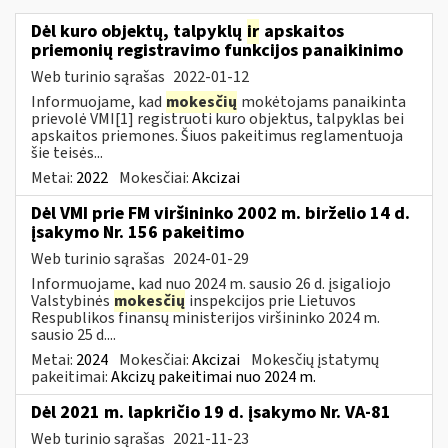
Dėl kuro objektų, talpyklų
ir
apskaitos
priemonių registravimo funkcijos panaikinimo
Web turinio sąrašas
2022-01-12
Informuojame, kad
mokesčių
mokėtojams panaikinta
prievolė VMI[1] registruoti kuro objektus, talpyklas bei
apskaitos priemones. Šiuos pakeitimus reglamentuoja
šie teisės...
Metai:
2022
Mokesčiai:
Akcizai
Dėl VMI prie FM viršininko 2002 m. birželio 14 d.
įsakymo Nr. 156 pakeitimo
Web turinio sąrašas
2024-01-29
Informuojame, kad nuo 2024 m. sausio 26 d. įsigaliojo
Valstybinės
mokesčių
inspekcijos prie Lietuvos
Respublikos finansų ministerijos viršininko 2024 m.
sausio 25 d....
Metai:
2024
Mokesčiai:
Akcizai
Mokesčių įstatymų
pakeitimai:
Akcizų pakeitimai nuo 2024 m.
Dėl 2021 m. lapkričio 19 d. įsakymo Nr. VA-81
Web turinio sąrašas
2021-11-23