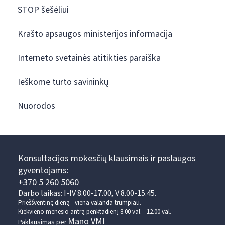
STOP šešėliui
Krašto apsaugos ministerijos informacija
Interneto svetainės atitikties paraiška
Ieškome turto savininkų
Nuorodos
Konsultacijos mokesčių klausimais ir paslaugos
gyventojams:
+370 5 260 5060
Darbo laikas: I-IV 8.00-17.00, V 8.00-15.45.
Prieššventinę dieną - viena valanda trumpiau.
Kiekvieno mėnesio antrą penktadienį 8.00 val. - 12.00 val.
Mano VMI
Paklausimas per