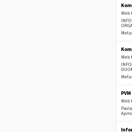
Komp
Web t
INFO
ORGA
Metai
Komp
Web t
INFO
DUOME
Metai
PVM 
Web t
Pasla
Apmok
Info