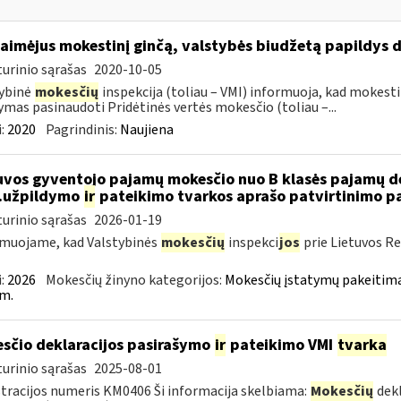
laimėjus mokestinį ginčą, valstybės biudžetą papildys d
urinio sąrašas
2020-10-05
ybinė
mokesčių
inspekcija (toliau – VMI) informuoja, kad mokesti
mas pasinaudoti Pridėtinės vertės mokesčio (toliau –...
:
2020
Pagrindinis:
Naujiena
uvos gyventojo pajamų mokesčio nuo B klasės pajamų d
..užpildymo
ir
pateikimo tvarkos aprašo patvirtinimo p
urinio sąrašas
2026-01-19
muojame, kad Valstybinės
mokesčių
inspekci
jos
prie Lietuvos Re
:
2026
Mokesčių žinyno kategorijos:
Mokesčių įstatymų pakeitima
m.
sčio deklaracijos pasirašymo
ir
pateikimo VMI
tvarka
urinio sąrašas
2025-08-01
tracijos numeris KM0406 Ši informacija skelbiama:
Mokesčių
dekl