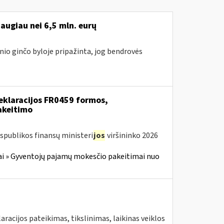
augiau nei 6,5 mln. eurų
nio ginčo byloje pripažinta, jog bendrovės
eklaracijos FR0459 formos,
akeitimo
spublikos finansų ministeri
jos
viršininko 2026
i » Gyventojų pajamų mokesčio pakeitimai nuo
aracijos pateikimas, tikslinimas, laikinas veiklos