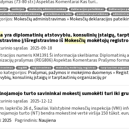
dymas (73-80 str.) Aspektas Komentarai Kas turi...
acija
sankcijos
mokesčių administravimas
deklaracijos pateikimas
deklaracijos p
otas deklaracijos pateikimas
pateikimas ne laiku
pavėluotas pateikimas
administrac
orijos:
Mokesčių administravimas » Mokesčių deklaracijos pateikima
ia
yra diplomatinių atstovybių, konsulinių įstaigų, tarpt
istravimo į/išregistravimo iš
Mokesčių
mokėtojų registr
urinio sąrašas
2025-09-18
tracijos numeris KM1391 Ši informacija skelbiama: Diplomatinių ats
izacijų prašymas (REG806) Aspektas Komentaras Prašymo forma D
stravimas
reg806
registravimas
mokesčių mokėtojų registras
tarptautinė organiza
o kategorijos:
Prašymai, pažymos ir mokėjimo duomenys » Registra
vybių, konsulinių įstaigų ir tarptautinių organizacijų pr
lnojamojo turto savininkai mokestį sumokėti turi iki gru
urinio sąrašas
2025-12-12
m. lapkričio 26 d., Šiauliai. Valstybinė mokesčių inspekcija (VMI) 
nojamojo turto (NT) bendra mokestinė vertė viršija 150 tūkst. eurų[
:
2025
Pagrindinis:
Naujiena