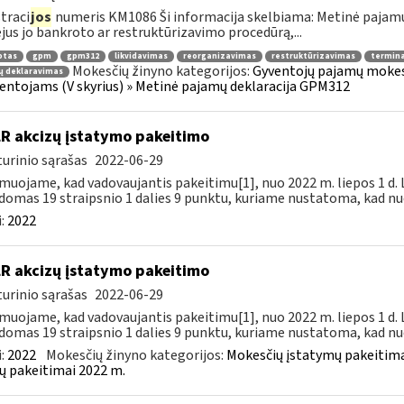
traci
jos
numeris KM1086 Ši informacija skelbiama: Metinė pajam
jus jo bankroto ar restruktūrizavimo procedūrą,...
otas
gpm
gpm312
likvidavimas
reorganizavimas
restruktūrizavimas
termin
Mokesčių žinyno kategorijos:
Gyventojų pajamų mokest
ų deklaravimas
ventojams (V skyrius) » Metinė pajamų deklaracija GPM312
LR akcizų įstatymo pakeitimo
urinio sąrašas
2022-06-29
muojame, kad vadovaujantis pakeitimu[1], nuo 2022 m. liepos 1 d.
domas 19 straipsnio 1 dalies 9 punktu, kuriame nustatoma, kad nuo
:
2022
LR akcizų įstatymo pakeitimo
urinio sąrašas
2022-06-29
muojame, kad vadovaujantis pakeitimu[1], nuo 2022 m. liepos 1 d.
domas 19 straipsnio 1 dalies 9 punktu, kuriame nustatoma, kad nuo
:
2022
Mokesčių žinyno kategorijos:
Mokesčių įstatymų pakeitima
ų pakeitimai 2022 m.