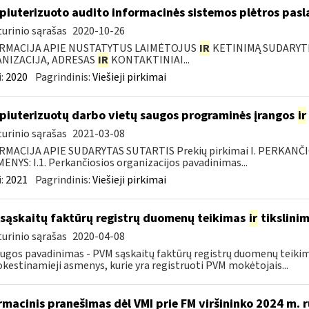
iuterizuoto audito informacinės sistemos plėtros pasl
urinio sąrašas
2020-10-26
RMACIJA APIE NUSTATYTUS LAIMĖTOJUS
IR
KETINIMĄ SUDARYTI 
NIZACIJA, ADRESAS
IR
KONTAKTINIAI...
:
2020
Pagrindinis:
Viešieji pirkimai
iuterizuotų darbo vietų saugos programinės įrangos
ir
urinio sąrašas
2021-03-08
RMACIJA APIE SUDARYTAS SUTARTIS Prekių pirkimai I. PERKANČ
NYS: I.1. Perkančiosios organizacijos pavadinimas...
:
2021
Pagrindinis:
Viešieji pirkimai
sąskaitų faktūrų registrų duomenų teikimas
ir
tikslini
urinio sąrašas
2020-04-08
ugos pavadinimas - PVM sąskaitų faktūrų registrų duomenų teiki
estinamieji asmenys, kurie yra registruoti PVM mokėtojais...
rmacinis pranešimas dėl VMI prie FM viršininko 2024 m. r