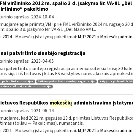
 FM viršininko 2012 m. spalio 3 d. įsakymo Nr. VA-91 „Dė
irtinimo“ pakeitimo
urinio sąrašas
2024-10-04
muojame apie priimtą VMI prie FM1 viršininko 2024 m. rugsėjo 20 d.
m. spalio 3 d. įsakymo Nr. VA-91 „Dėl Mano VMI...
:
2024
Mokesčių įstatymų pakeitimai:
MĮP 2021 » Mokesčių admin
inai patvirtinto siuntėjo registracija
urinio sąrašas
2023-04-05
nai patvirtinto siuntėjo registracija asmeniui suteikia teisę 30 ka
ams siųsti iš Lietuvos į kitas ES valstybes nares akcizais apmokesti
ai patvirtintas siuntėjas
laikinai patvirtinto siuntėjo registracija
kaip įsiregistruoti laiki
ravimas laikinai patvirtintu siuntėju
Lietuvos Respublikos
mokesčių
administravimo įstatym
urinio sąrašas
2021-06-14
muojame, kad 2021 m. gegužės 13 d. priimtas Lietuvos Respubliko
timas (toliau — Pakeitimas), numatantis...
:
2021
Mokesčių įstatymų pakeitimai:
MĮP 2021 » Mokesčiu admin