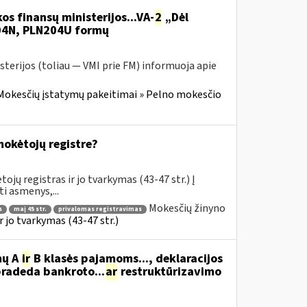
os finansų ministerijos...VA-
2
„Dėl
204N, PLN204U formų
sterijos (toliau — VMI prie FM) informuoja apie
Mokesčių įstatymų pakeitimai » Pelno mokesčio
okėtojų registre?
ų registras ir jo tvarkymas (43-47 str.) Į
i asmenys,...
Mokesčių žinyno
s
maį 45 str.
privalomas registravimas
jo tvarkymas (43-47 str.)
mų A
ir
B klasės pajamoms..., deklaracijos
pradeda bankroto...
ar
restruktūrizavimo