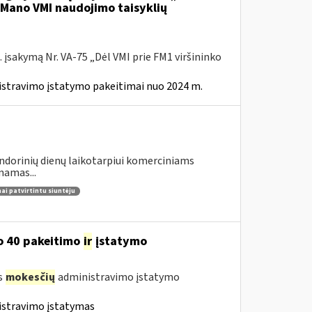
l Mano VMI naudojimo taisyklių
 įsakymą Nr. VA-75 „Dėl VMI prie FM1 viršininko
istravimo įstatymo pakeitimai nuo 2024 m.
lendorinių dienų laikotarpiui komerciniams
namas...
nai patvirtintu siuntėju
o 40 pakeitimo
ir
įstatymo
s
mokesčių
administravimo įstatymo
istravimo įstatymas