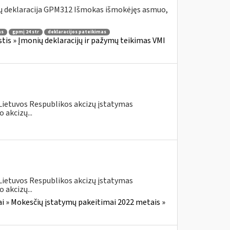
ų deklaracija GPM312 Išmokas išmokėjęs asmuo,
as
gpmį 24 str
deklaracijos pateikimas
is » Įmonių deklaracijų ir pažymų teikimas VMI
 Lietuvos Respublikos akcizų įstatymas
 akcizų...
 Lietuvos Respublikos akcizų įstatymas
 akcizų...
i » Mokesčių įstatymų pakeitimai 2022 metais »