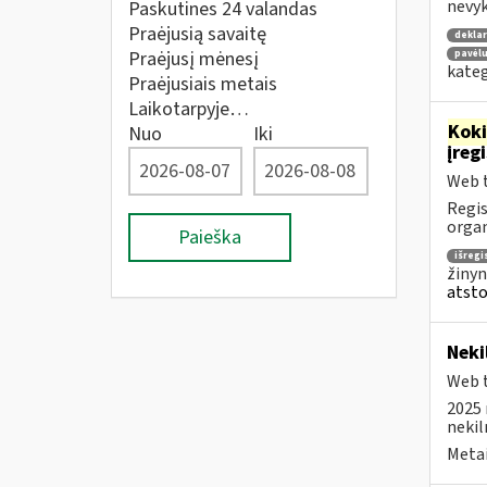
nevyk
Paskutines 24 valandas
Praėjusią savaitę
deklar
Praėjusį mėnesį
pavėlu
kateg
Praėjusiais metais
Laikotarpyje…
Kok
Nuo
Iki
įreg
Web t
Regis
organ
Paieška
išregi
žinyn
atsto
Neki
Web t
2025 
nekil
Metai