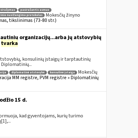
asirašymas
pasirašantis asmuo
Mokesčių žinyno
inio nusižengimo protokolas
s, tikslinimas (73-80 str.)
autinių organizacijų...arba jų atstovybių
o
tvarka
tovybių, konsulinių įstaigų ir tarptautinių
iplomatinių...
Mokesčių
cija
diplomatinė atstovybė
konsulinė įstaiga
cija MM registre, PVM registre » Diplomatinių
odžio 15 d.
informuoja, kad gyventojams, kurių turimo
1],...