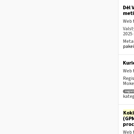
Dėl 
meti
Web t
Valst
2025 
Metai
pakei
Kuri
Web t
Regis
Mokes
regis
kateg
Kok
(GP
proc
Web t