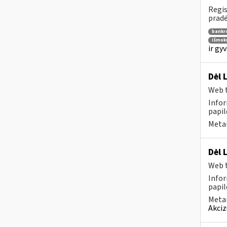
Regis
pradė
bankr
išmok
ir gy
Dėl 
Web t
Infor
papil
Metai
Dėl 
Web t
Infor
papil
Metai
Akciz