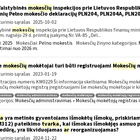
Valstybinės
mokesčių
inspekcijos prie Lietuvos Respublik
nių Pelno mokesčio deklaracijų PLN204, PLN204A, PLN
urinio sąrašas
2025-10-02
ybinė
mokesčių
inspekcija prie Lietuvos Respublikos finansų mini
m. rugsėjo 29 d. priimtą įsakymą Nr. VA-85 „Dėl...
:
2025
Mokesčiai:
Pelno mokestis
Mokesčių žinyno kategorijos:
timai nuo 2026 m.
e
mokesčių
mokėtojai turi būti registruojami
Mokesčių
m
urinio sąrašas
2023-01-19
tracijos numeris KM0229 Ši informacija skelbiama: Mokesčių mokėtoj
čių mokėtojų registrą įregistruojami šie mokesčių mokėtojai ir kit
travimas
mokesčių administravimas
mokesčių mokėtojas
mokesčių mokėtojų registra
orijos:
Mokesčių administravimas » Mokesčių mokėtojų registras ir 
ia
yra metinės gyventojams išmokėtų išmokų, priskiria
M312) pateikimo
tvarka
, kai išmokas išmokėjęs asmuo 
edūrą, yra likviduojamas
ar
reorganizuojamas?
urinio sąrašas
2024-11-22