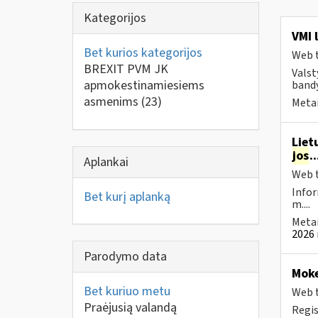
Kategorijos
VMI 
Bet kurios kategorijos
Web t
BREXIT PVM JK
Valst
apmokestinamiesiems
bandy
asmenims
(23)
Metai
Liet
jos
.
Aplankai
Web t
Infor
Bet kurį aplanką
m....
Metai
2026 
Parodymo data
Moke
Bet kuriuo metu
Web t
Praėjusią valandą
Regis