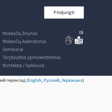
Prisijungti
Mokesčių žinynas
Mokesčių kalendorius
Seminarai
Tarptautinis apmokestinimas
Kontaktai / Apklausa
ний переклад (
English
,
Русский
,
Українська
)