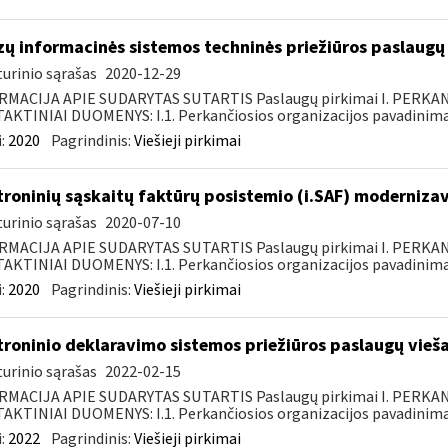
zų informacinės sistemos techninės priežiūros paslaugų 
urinio sąrašas
2020-12-29
RMACIJA APIE SUDARYTAS SUTARTIS Paslaugų pirkimai I. PERK
KTINIAI DUOMENYS: I.1. Perkančiosios organizacijos pavadinimas
:
2020
Pagrindinis:
Viešieji pirkimai
troninių sąskaitų faktūrų posistemio (i.SAF) moderniza
urinio sąrašas
2020-07-10
RMACIJA APIE SUDARYTAS SUTARTIS Paslaugų pirkimai I. PERK
KTINIAI DUOMENYS: I.1. Perkančiosios organizacijos pavadinimas
:
2020
Pagrindinis:
Viešieji pirkimai
troninio deklaravimo sistemos priežiūros paslaugų vieša
urinio sąrašas
2022-02-15
RMACIJA APIE SUDARYTAS SUTARTIS Paslaugų pirkimai I. PERK
KTINIAI DUOMENYS: I.1. Perkančiosios organizacijos pavadinimas
:
2022
Pagrindinis:
Viešieji pirkimai