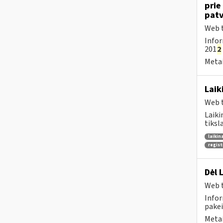
prie
patv
Web t
Infor
201
2
Metai
Laik
Web t
Laiki
tiksl
laikin
regist
Dėl 
Web t
Infor
pakei
Metai