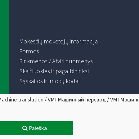
Mokesčių mokėtojų informacija
Formos
Rinkmenos / Atviri duomenys
Skaičiuoklės ir pagalbininkai
Sąskaitos ir įmokų kodai
Machine translation / VMI Машинный перевод / VMI Машин
Paieška