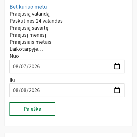
Bet kuriuo metu
Praėjusią valandą
Paskutines 24 valandas
Praėjusią savaitę
Praėjusį mėnesį
Praėjusiais metais
Laikotarpyje…
Nuo
Iki
Paieška