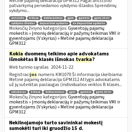
Metinė pajamų deklaracija GPM312 Pagal antstolio
patvarkymą pervedamos vykdymo išlaidos Sprendimų
vykdymo...
antstolis
b klasė
deklaravimas
gpm
gpm312
gpmį 24 str
vykdymo išlaidos
depozitinė sąskaita
ne depozitinė sąskaita
Mokesčių žinyno kategorijos:
Gyventojų pajamų
mokestis » Įmonių deklaracijų ir pažymų teikimas VMI ir
gyventojams (V skyrius) » Metinė pajamų deklaracija
GPM312
Kokia
duomenų teikimo apie advokatams
išmokėtas B klasės išmokas
tvarka
?
Web turinio sąrašas
2024-11-22
Registraci
jos
numeris KM1070 Ši informacija skelbiama:
Metinė pajamų deklaracija GPM312 Atlygis advokatams
už jų suteiktas paslaugas (individualios veiklos B klasės...
advokatas
b klasė
deklaravimas
gpm
gpm312
gpmį 24 str
Mokesčių žinyno kategorijos:
Gyventojų pajamų
mokestis » Įmonių deklaracijų ir pažymų teikimas VMI ir
gyventojams (V skyrius) » Metinė pajamų deklaracija
GPM312
Nekilnojamojo turto savininkai mokestį
sumokėti turi iki gruodžio 15 d.