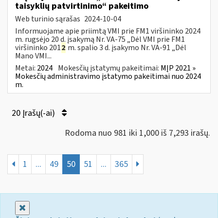
taisyklių patvirtinimo“ pakeitimo
Web turinio sąrašas
2024-10-04
Informuojame apie priimtą VMI prie FM1 viršininko 2024
m. rugsėjo 20 d. įsakymą Nr. VA-75 „Dėl VMI prie FM1
viršininko 201
2
m. spalio 3 d. įsakymo Nr. VA-91 „Dėl
Mano VMI...
Metai:
2024
Mokesčių įstatymų pakeitimai:
MĮP 2021 »
Mokesčių administravimo įstatymo pakeitimai nuo 2024
m.
20 Įrašų(-ai)
Rodoma nuo 981 iki 1,000 iš 7,293 irašų.
1
...
49
50
51
...
365
Uždaryti