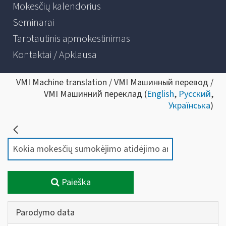
Mokesčių kalendorius
Seminarai
Tarptautinis apmokestinimas
Kontaktai / Apklausa
VMI Machine translation / VMI Машинный перевод /
VMI Машинний переклад (
English
,
Русский
,
Українська
)
Paieška
Parodymo data