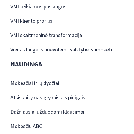
VMI teikiamos paslaugos
VMI kliento profilis
VMI skaitmeninė transformacija
Vienas langelis prievolėms valstybei sumokėti
NAUDINGA
Mokesčiai ir jų dydžiai
Atsiskaitymas grynaisiais pinigais
Dažniausiai užduodami klausimai
Mokesčių ABC