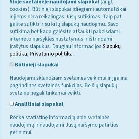
Šioje svetainėje naudojami slapukai
(angl.
cookies). Būtinieji slapukai įdiegiami automatiškai
ir jiems nėra reikalingas Jūsų sutikimas. Taip pat
galite sutikti ir su kitų slapukų naudojimu. Savo
sutikimą bet kada galėsite atšaukti pakeisdami
interneto naršyklės nustatymus ir ištrindami
įrašytus slapukus. Daugiau informacijos
Slapukų
politika
;
Privatumo politika.
Būtinieji slapukai
Naudojami sklandžiam svetainės veikimui ir įgalina
pagrindines svetainės funkcijas. Be šių slapukų
svetainė negali tinkamai veikti.
Analitiniai slapukai
Renka statistinę informaciją apie svetainės
naudojimą ir naudojami Jūsų naršymo patirties
gerinimui.