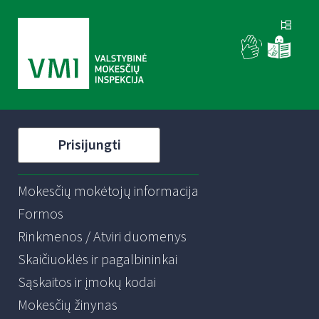
Prisijungti
Mokesčių mokėtojų informacija
Formos
Rinkmenos / Atviri duomenys
Skaičiuoklės ir pagalbininkai
Sąskaitos ir įmokų kodai
Mokesčių žinynas