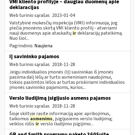
VMI kliento profilyje – daugiau duomenų apie
deklaracijas
Web turinio sąrašas
2023-01-04
Valstybinė mokesčių inspekcija (VMI) informuoja, jog
plečia įmonėms skirtą VMI kliento profilį - atveriami
nauji duomenys apie ataskaitų
ir
deklaracijų pateikimą.
Nuo šiol...
Pagrindinis:
Naujiena
IĮ savininko pajamos
Web turinio sąrašas
2018-11-28
Jeigu individualios įmonės (IĮ) savininkas iš įmonės
pasiima dalį lėšų ar turto asmeniniam naudojimui,
tokios pasiimtos lėšos ar turtas priskiriami individualios
įmonės savininko pajamoms, kurios...
Verslo liudijimą įsigijusio asmens pajamos
Web turinio sąrašas
2018-11-28
Šioje skiltyje rasite informaciją apie: apribojimus,
taikomus
asmenims
, įsigijusiems verslo liudijimą;
veiklos rūšis
ir
verslo liudijimo įsigijimo...
GB and Smith programų paketo 360Suite