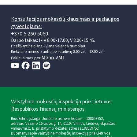
Konsultacijos mokesčių klausimais ir paslaugos
gyventojams:
+370 5 260 5060
Darbo laikas: I-IV 8.00-17.00, V 8.00-15.45.
Prieššventinę dieną - viena valanda trumpiau.
Kiekvieno mėnesio antrą penktadienį 8.00 val. - 12.00 val.
Mano VMI
Paklausimas per
Valstybinė mokesčių inspekcija prie Lietuvos
Respublikos finansų ministerijos
Biudžetinė įstaiga. Juridinio asmens kodas — 188659752,
adresas: Vasario 16-osios g. 14, 01107 Vilnius, Lietuva, el.paštas:
vmi@vmi.lt
, E. pristatymo dėžutės adresas 188659752
Duomenys apie Valstybinę mokesčių inspekciją prie Lietuvos