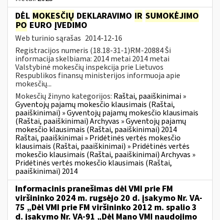
DĖL
MOKESČIŲ
DEKLARAVIMO
IR
SUMOKĖJIMO
PO
EURO ĮVEDIMO
Web turinio sąrašas
2014-12-16
Registracijos numeris (18.18-31-1)RM-20884 Ši
informacija skelbiama: 2014 metai 2014 metai
Valstybinė mokesčių inspekcija prie Lietuvos
Respublikos finansų ministerijos informuoja apie
mokesčių...
Mokesčių žinyno kategorijos:
Raštai, paaiškinimai »
Gyventojų pajamų mokesčio klausimais (Raštai,
paaiškinimai) » Gyventojų pajamų mokesčio klausimais
(Raštai, paaiškinimai) Archyvas » Gyventojų pajamų
mokesčio klausimais (Raštai, paaiškinimai) 2014
Raštai, paaiškinimai » Pridėtinės vertės mokesčio
klausimais (Raštai, paaiškinimai) » Pridėtinės vertės
mokesčio klausimais (Raštai, paaiškinimai) Archyvas »
Pridėtinės vertės mokesčio klausimais (Raštai,
paaiškinimai) 2014
Informacinis pranešimas dėl VMI prie FM
viršininko 2024 m. rugsėjo 20 d. įsakymo Nr. VA-
75 „Dėl VMI prie FM viršininko 2012 m. spalio 3
d. įsakymo Nr. VA-91 „Dėl Mano VMI naudojimo