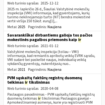
Web turinio sąrašas
2025-12-12
2025 m. lapkričio 26 d., Šiauliai. Valstybinė mokesčių
inspekcija (VMI) informuoja, kad gyventojams, kurių
turimo nekilnojamojo turto (NT) bendra mokestinė
vertė viršija 150 tūkst. eurų[1],...
Metai:
2025
Pagrindinis:
Naujiena
Savarankiškai dirbantiems galioja tos pačios
mokestinės pagalbos priemonės kaip
ir
Web turinio sąrašas
2021-01-12
Valstybinė mokesčių inspekcija (toliau – VMI)
informuoja, kad remiantis apribotų veiklų EVRK sąrašu,
VMI sudarė bei paskelbė naujus, individualią veiklą
vykdančių gyventojų, nukentėjusių nuo...
Metai:
2021
Pagrindinis:
Naujiena
PVM sąskaitų faktūrų registrų duomenų
teikimas
ir
tikslinimas
Web turinio sąrašas
2020-04-08
Paslaugos pavadinimas - PVM sąskaitų faktūrų registrų
duomenų teikimas
ir
tikslinimas Paslaugos gavėjai -
Apmokestinamieji asmenys, kurie yra registruoti PVM