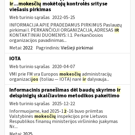
ir
...
mokesčių
mokėtojų kontrolės srityse
viešasis pirkimas
Web turinio sąrašas
2022-05-25
INFORMACIJA APIE PRADEDAMUS PIRKIMUS Paslaugų
pirkimai I. PERKANČIOJI ORGANIZACIJA, ADRESAS
IR
KONTAKTINIAI DUOMENYS: I.1. Perkančiosios
organizacijos pavadinimas...
Metai:
2022
Pagrindinis:
Viešieji pirkimai
IOTA
Web turinio sąrašas
2020-04-07
VMI prie FM yra Europos
mokesčių
administracijų
organizaci
jos
(toliau — IOTA) narė
ir
dalyvauja...
Informacinis pranešimas dėl baudų skyrimo
ir
delspinigių skaičiavimo metodikos pakeitimo
Web turinio sąrašas
2025-12-22
Informuojame, kad 2025-1
2
-16 buvo priimtas
Valstybinės
mokesčių
inspekcijos prie Lietuvos
Respublikos finansų ministerijos viršininko įsakymas
Nr....
Metai:
2025