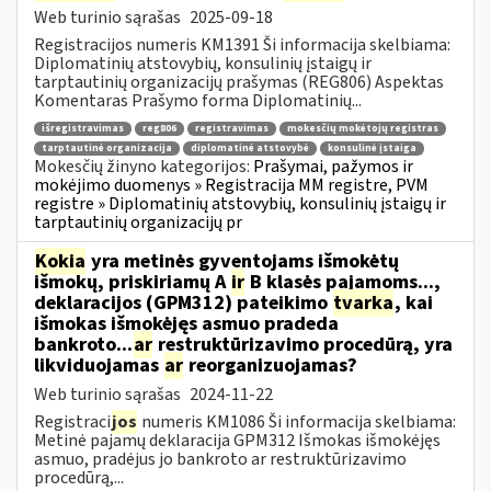
Web turinio sąrašas
2025-09-18
Registracijos numeris KM1391 Ši informacija skelbiama:
Diplomatinių atstovybių, konsulinių įstaigų ir
tarptautinių organizacijų prašymas (REG806) Aspektas
Komentaras Prašymo forma Diplomatinių...
išregistravimas
reg806
registravimas
mokesčių mokėtojų registras
tarptautinė organizacija
diplomatinė atstovybė
konsulinė įstaiga
Mokesčių žinyno kategorijos:
Prašymai, pažymos ir
mokėjimo duomenys » Registracija MM registre, PVM
registre » Diplomatinių atstovybių, konsulinių įstaigų ir
tarptautinių organizacijų pr
Kokia
yra metinės gyventojams išmokėtų
išmokų, priskiriamų A
ir
B klasės pajamoms...,
deklaracijos (GPM312) pateikimo
tvarka
, kai
išmokas išmokėjęs asmuo pradeda
bankroto...
ar
restruktūrizavimo procedūrą, yra
likviduojamas
ar
reorganizuojamas?
Web turinio sąrašas
2024-11-22
Registraci
jos
numeris KM1086 Ši informacija skelbiama:
Metinė pajamų deklaracija GPM312 Išmokas išmokėjęs
asmuo, pradėjus jo bankroto ar restruktūrizavimo
procedūrą,...