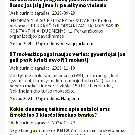
licencijos įsigijimo
ir
palaikymo viešasis
Web turinio sąrašas
2020-09-28
INFORMACIJA APIE SUDARYTAS SUTARTIS Prekių
pirkimai I. PERKANČIOJI ORGANIZACIJA, ADRESAS
IR
KONTAKTINIAI DUOMENYS: I.1. Perkančiosios
organizacijos pavadinimas...
Metai:
2020
Pagrindinis:
Viešieji pirkimai
NT mokestis pagal naujas vertes: gyventojai jau
gali pasitikrinti savo NT mokestį
Web turinio sąrašas
2021-11-18
Valstybinė mokesčių inspekcija (VMI) informuoja, kad
gyventojai, turintys nekilnojamojo turto (NT), kurio
bendra mokestinė vertė viršija 150 tūkst. eurų ribą,
Nekilnojamojo turto mokesčio...
Metai:
2021
Pagrindinis:
Naujiena
Kokia
duomenų teikimo apie antstoliams
išmokėtas B klasės išmokas
tvarka
?
Web turinio sąrašas
2024-11-22
Registraci
jos
numeris KM1067 Ši informacija skelbiama: