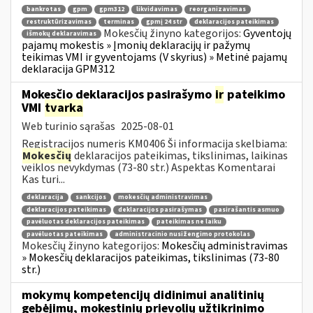
bankrotas
gpm
gpm312
likvidavimas
reorganizavimas
restruktūrizavimas
terminas
gpmį 24 str
deklaracijos pateikimas
Mokesčių žinyno kategorijos:
Gyventojų
išmokų deklaravimas
pajamų mokestis » Įmonių deklaracijų ir pažymų
teikimas VMI ir gyventojams (V skyrius) » Metinė pajamų
deklaracija GPM312
Mokesčio deklaracijos pasirašymo
ir
pateikimo
VMI
tvarka
Web turinio sąrašas
2025-08-01
Registracijos numeris KM0406 Ši informacija skelbiama:
Mokesčių
deklaracijos pateikimas, tikslinimas, laikinas
veiklos nevykdymas (73-80 str.) Aspektas Komentarai
Kas turi...
deklaracija
sankcijos
mokesčių administravimas
deklaracijos pateikimas
deklaracijos pasirašymas
pasirašantis asmuo
pavėluotas deklaracijos pateikimas
pateikimas ne laiku
pavėluotas pateikimas
administracinio nusižengimo protokolas
Mokesčių žinyno kategorijos:
Mokesčių administravimas
» Mokesčių deklaracijos pateikimas, tikslinimas (73-80
str.)
mokymų kompetencijų didinimui analitinių
gebėjimų, mokestinių prievolių užtikrinimo