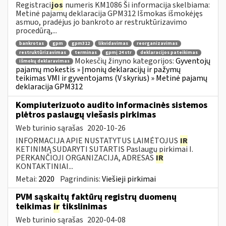
Registraci
jos
numeris KM1086 Ši informacija skelbiama:
Metinė pajamų deklaracija GPM312 Išmokas išmokėjęs
asmuo, pradėjus jo bankroto ar restruktūrizavimo
procedūrą,...
bankrotas
gpm
gpm312
likvidavimas
reorganizavimas
restruktūrizavimas
terminas
gpmį 24 str
deklaracijos pateikimas
Mokesčių žinyno kategorijos:
Gyventojų
išmokų deklaravimas
pajamų mokestis » Įmonių deklaracijų ir pažymų
teikimas VMI ir gyventojams (V skyrius) » Metinė pajamų
deklaracija GPM312
Kompiuterizuoto audito informacinės sistemos
plėtros paslaugų viešasis pirkimas
Web turinio sąrašas
2020-10-26
INFORMACIJA APIE NUSTATYTUS LAIMĖTOJUS
IR
KETINIMĄ SUDARYTI SUTARTIS Paslaugų pirkimai I.
PERKANČIOJI ORGANIZACIJA, ADRESAS
IR
KONTAKTINIAI...
Metai:
2020
Pagrindinis:
Viešieji pirkimai
PVM sąskaitų faktūrų registrų duomenų
teikimas
ir
tikslinimas
Web turinio sąrašas
2020-04-08