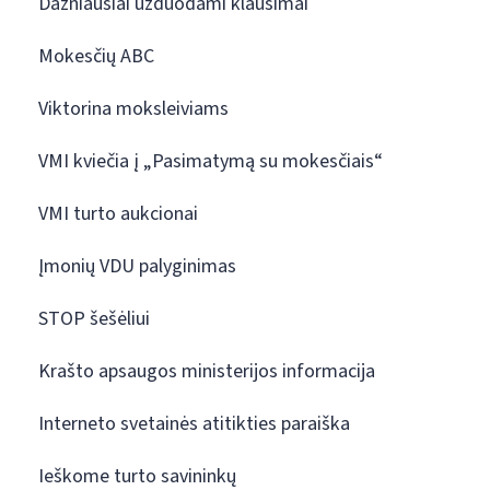
Dažniausiai užduodami klausimai
Mokesčių ABC
Viktorina moksleiviams
VMI kviečia į „Pasimatymą su mokesčiais“
VMI turto aukcionai
Įmonių VDU palyginimas
STOP šešėliui
Krašto apsaugos ministerijos informacija
Interneto svetainės atitikties paraiška
Ieškome turto savininkų