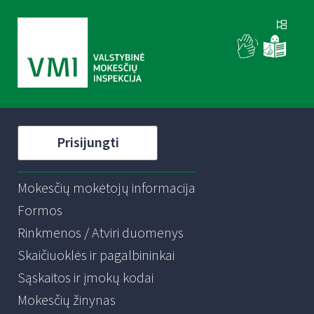
Prisijungti
Mokesčių mokėtojų informacija
Formos
Rinkmenos / Atviri duomenys
Skaičiuoklės ir pagalbininkai
Sąskaitos ir įmokų kodai
Mokesčių žinynas