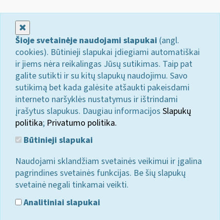
Uždaryti
Šioje svetainėje naudojami slapukai
(angl.
cookies). Būtinieji slapukai įdiegiami automatiškai
ir jiems nėra reikalingas Jūsų sutikimas. Taip pat
galite sutikti ir su kitų slapukų naudojimu. Savo
sutikimą bet kada galėsite atšaukti pakeisdami
interneto naršyklės nustatymus ir ištrindami
įrašytus slapukus. Daugiau informacijos
Slapukų
politika
;
Privatumo politika.
Būtinieji slapukai
Naudojami sklandžiam svetainės veikimui ir įgalina
pagrindines svetainės funkcijas. Be šių slapukų
svetainė negali tinkamai veikti.
Analitiniai slapukai