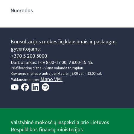
Nuorodos
Konsultacijos mokesčių klausimais ir paslaugos
gyventojams:
+370 5 260 5060
Darbo laikas: I-IV 8.00-17.00, V 8.00-15.45.
Prieššventinę dieną - viena valanda trumpiau.
Kiekvieno mėnesio antrą penktadienį 8.00 val. - 12.00 val.
Mano VMI
Paklausimas per
Valstybinė mokesčių inspekcija prie Lietuvos
Respublikos finansų ministerijos