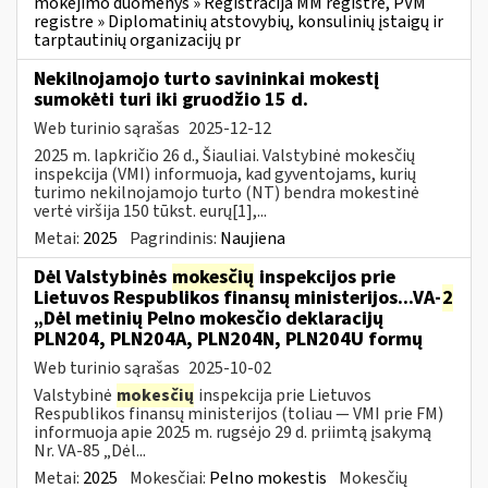
mokėjimo duomenys » Registracija MM registre, PVM
registre » Diplomatinių atstovybių, konsulinių įstaigų ir
tarptautinių organizacijų pr
Nekilnojamojo turto savininkai mokestį
sumokėti turi iki gruodžio 15 d.
Web turinio sąrašas
2025-12-12
2025 m. lapkričio 26 d., Šiauliai. Valstybinė mokesčių
inspekcija (VMI) informuoja, kad gyventojams, kurių
turimo nekilnojamojo turto (NT) bendra mokestinė
vertė viršija 150 tūkst. eurų[1],...
Metai:
2025
Pagrindinis:
Naujiena
Dėl Valstybinės
mokesčių
inspekcijos prie
Lietuvos Respublikos finansų ministerijos...VA-
2
„Dėl metinių Pelno mokesčio deklaracijų
PLN204, PLN204A, PLN204N, PLN204U formų
Web turinio sąrašas
2025-10-02
Valstybinė
mokesčių
inspekcija prie Lietuvos
Respublikos finansų ministerijos (toliau — VMI prie FM)
informuoja apie 2025 m. rugsėjo 29 d. priimtą įsakymą
Nr. VA-85 „Dėl...
Metai:
2025
Mokesčiai:
Pelno mokestis
Mokesčių