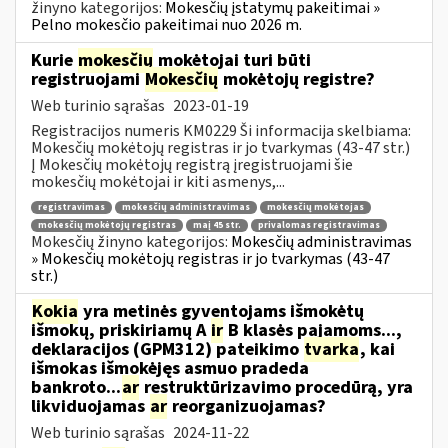
žinyno kategorijos:
Mokesčių įstatymų pakeitimai »
Pelno mokesčio pakeitimai nuo 2026 m.
Kurie
mokesčių
mokėtojai turi būti
registruojami
Mokesčių
mokėtojų registre?
Web turinio sąrašas
2023-01-19
Registracijos numeris KM0229 Ši informacija skelbiama:
Mokesčių mokėtojų registras ir jo tvarkymas (43-47 str.)
Į Mokesčių mokėtojų registrą įregistruojami šie
mokesčių mokėtojai ir kiti asmenys,...
registravimas
mokesčių administravimas
mokesčių mokėtojas
mokesčių mokėtojų registras
maį 45 str.
privalomas registravimas
Mokesčių žinyno kategorijos:
Mokesčių administravimas
» Mokesčių mokėtojų registras ir jo tvarkymas (43-47
str.)
Kokia
yra metinės gyventojams išmokėtų
išmokų, priskiriamų A
ir
B klasės pajamoms...,
deklaracijos (GPM312) pateikimo
tvarka
, kai
išmokas išmokėjęs asmuo pradeda
bankroto...
ar
restruktūrizavimo procedūrą, yra
likviduojamas
ar
reorganizuojamas?
Web turinio sąrašas
2024-11-22