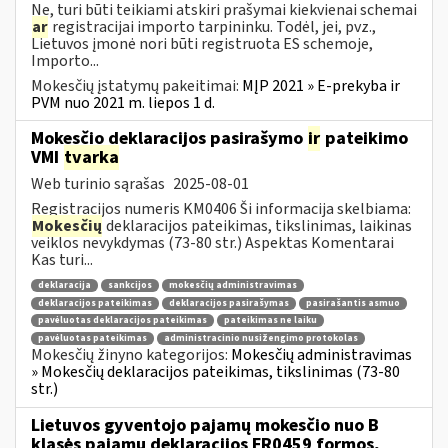
Ne, turi būti teikiami atskiri prašymai kiekvienai schemai
ar
registracijai importo tarpininku. Todėl, jei, pvz.,
Lietuvos įmonė nori būti registruota ES schemoje,
Importo...
Mokesčių įstatymų pakeitimai:
MĮP 2021 » E-prekyba ir
PVM nuo 2021 m. liepos 1 d.
Mokesčio deklaracijos pasirašymo
ir
pateikimo
VMI
tvarka
Web turinio sąrašas
2025-08-01
Registracijos numeris KM0406 Ši informacija skelbiama:
Mokesčių
deklaracijos pateikimas, tikslinimas, laikinas
veiklos nevykdymas (73-80 str.) Aspektas Komentarai
Kas turi...
deklaracija
sankcijos
mokesčių administravimas
deklaracijos pateikimas
deklaracijos pasirašymas
pasirašantis asmuo
pavėluotas deklaracijos pateikimas
pateikimas ne laiku
pavėluotas pateikimas
administracinio nusižengimo protokolas
Mokesčių žinyno kategorijos:
Mokesčių administravimas
» Mokesčių deklaracijos pateikimas, tikslinimas (73-80
str.)
Lietuvos gyventojo pajamų mokesčio nuo B
klasės pajamų deklaracijos FR0459 formos,