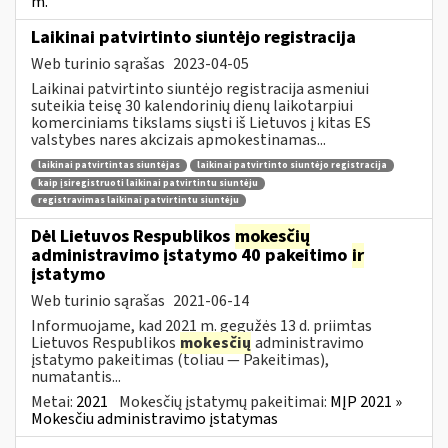
m.
Laikinai patvirtinto siuntėjo registracija
Web turinio sąrašas
2023-04-05
Laikinai patvirtinto siuntėjo registracija asmeniui
suteikia teisę 30 kalendorinių dienų laikotarpiui
komerciniams tikslams siųsti iš Lietuvos į kitas ES
valstybes nares akcizais apmokestinamas...
laikinai patvirtintas siuntėjas
laikinai patvirtinto siuntėjo registracija
kaip įsiregistruoti laikinai patvirtintu siuntėju
registravimas laikinai patvirtintu siuntėju
Dėl Lietuvos Respublikos
mokesčių
administravimo įstatymo 40 pakeitimo
ir
įstatymo
Web turinio sąrašas
2021-06-14
Informuojame, kad 2021 m. gegužės 13 d. priimtas
Lietuvos Respublikos
mokesčių
administravimo
įstatymo pakeitimas (toliau — Pakeitimas),
numatantis...
Metai:
2021
Mokesčių įstatymų pakeitimai:
MĮP 2021 »
Mokesčiu administravimo įstatymas