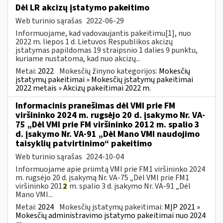
Dėl LR akcizų įstatymo pakeitimo
Web turinio sąrašas
2022-06-29
Informuojame, kad vadovaujantis pakeitimu[1], nuo
2022 m. liepos 1 d. Lietuvos Respublikos akcizų
įstatymas papildomas 19 straipsnio 1 dalies 9 punktu,
kuriame nustatoma, kad nuo akcizų...
Metai:
2022
Mokesčių žinyno kategorijos:
Mokesčių
įstatymų pakeitimai » Mokesčių įstatymų pakeitimai
2022 metais » Akcizų pakeitimai 2022 m.
Informacinis pranešimas dėl VMI prie FM
viršininko 2024 m. rugsėjo 20 d. įsakymo Nr. VA-
75 „Dėl VMI prie FM viršininko 2012 m. spalio 3
d. įsakymo Nr. VA-91 „Dėl Mano VMI naudojimo
taisyklių patvirtinimo“ pakeitimo
Web turinio sąrašas
2024-10-04
Informuojame apie priimtą VMI prie FM1 viršininko 2024
m. rugsėjo 20 d. įsakymą Nr. VA-75 „Dėl VMI prie FM1
viršininko 201
2
m. spalio 3 d. įsakymo Nr. VA-91 „Dėl
Mano VMI...
Metai:
2024
Mokesčių įstatymų pakeitimai:
MĮP 2021 »
Mokesčių administravimo įstatymo pakeitimai nuo 2024