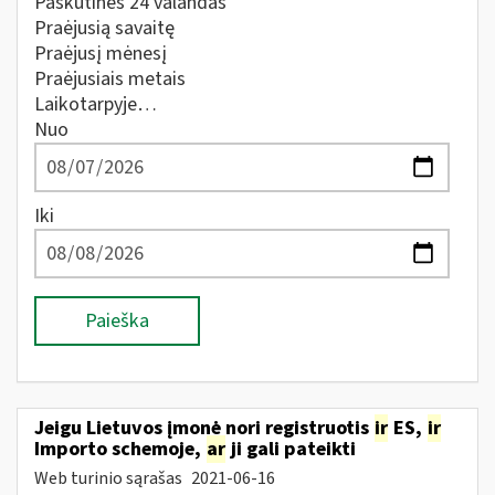
Paskutines 24 valandas
Praėjusią savaitę
Praėjusį mėnesį
Praėjusiais metais
Laikotarpyje…
Nuo
Iki
Paieška
Jeigu Lietuvos įmonė nori registruotis
ir
ES,
ir
Importo schemoje,
ar
ji gali pateikti
Web turinio sąrašas
2021-06-16