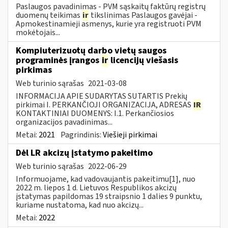
Paslaugos pavadinimas - PVM sąskaitų faktūrų registrų
duomenų teikimas
ir
tikslinimas Paslaugos gavėjai -
Apmokestinamieji asmenys, kurie yra registruoti PVM
mokėtojais...
Kompiuterizuotų darbo vietų saugos
programinės įrangos
ir
licencijų viešasis
pirkimas
Web turinio sąrašas
2021-03-08
INFORMACIJA APIE SUDARYTAS SUTARTIS Prekių
pirkimai I. PERKANČIOJI ORGANIZACIJA, ADRESAS
IR
KONTAKTINIAI DUOMENYS: I.1. Perkančiosios
organizacijos pavadinimas...
Metai:
2021
Pagrindinis:
Viešieji pirkimai
Dėl LR akcizų įstatymo pakeitimo
Web turinio sąrašas
2022-06-29
Informuojame, kad vadovaujantis pakeitimu[1], nuo
2022 m. liepos 1 d. Lietuvos Respublikos akcizų
įstatymas papildomas 19 straipsnio 1 dalies 9 punktu,
kuriame nustatoma, kad nuo akcizų...
Metai:
2022