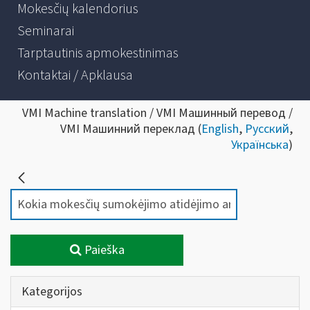
Mokesčių kalendorius
Seminarai
Tarptautinis apmokestinimas
Kontaktai / Apklausa
VMI Machine translation / VMI Машинный перевод /
VMI Машинний переклад (
English
,
Русский
,
Українська
)
Paieška
Kategorijos