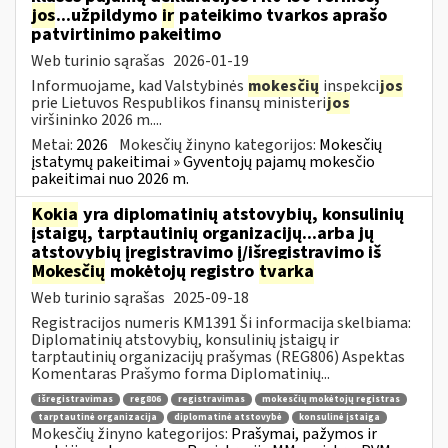
jos
...užpildymo
ir
pateikimo tvarkos aprašo
patvirtinimo pakeitimo
Web turinio sąrašas
2026-01-19
Informuojame, kad Valstybinės
mokesčių
inspekci
jos
prie Lietuvos Respublikos finansų ministeri
jos
viršininko 2026 m....
Metai:
2026
Mokesčių žinyno kategorijos:
Mokesčių
įstatymų pakeitimai » Gyventojų pajamų mokesčio
pakeitimai nuo 2026 m.
Kokia
yra diplomatinių atstovybių, konsulinių
įstaigų, tarptautinių organizacijų...arba jų
atstovybių įregistravimo į/išregistravimo iš
Mokesčių
mokėtojų registro
tvarka
Web turinio sąrašas
2025-09-18
Registracijos numeris KM1391 Ši informacija skelbiama:
Diplomatinių atstovybių, konsulinių įstaigų ir
tarptautinių organizacijų prašymas (REG806) Aspektas
Komentaras Prašymo forma Diplomatinių...
išregistravimas
reg806
registravimas
mokesčių mokėtojų registras
tarptautinė organizacija
diplomatinė atstovybė
konsulinė įstaiga
Mokesčių žinyno kategorijos:
Prašymai, pažymos ir