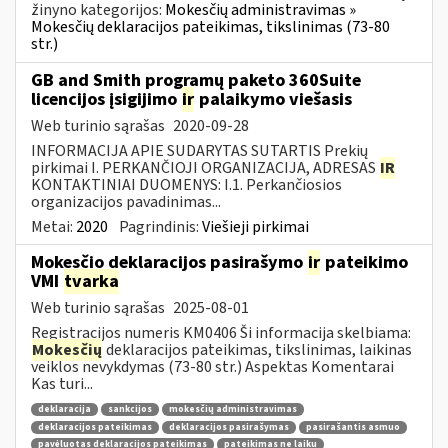
žinyno kategorijos:
Mokesčių administravimas »
Mokesčių deklaracijos pateikimas, tikslinimas (73-80
str.)
GB and Smith programų paketo 360Suite
licencijos įsigijimo
ir
palaikymo viešasis
Web turinio sąrašas
2020-09-28
INFORMACIJA APIE SUDARYTAS SUTARTIS Prekių
pirkimai I. PERKANČIOJI ORGANIZACIJA, ADRESAS
IR
KONTAKTINIAI DUOMENYS: I.1. Perkančiosios
organizacijos pavadinimas...
Metai:
2020
Pagrindinis:
Viešieji pirkimai
Mokesčio deklaracijos pasirašymo
ir
pateikimo
VMI
tvarka
Web turinio sąrašas
2025-08-01
Registracijos numeris KM0406 Ši informacija skelbiama:
Mokesčių
deklaracijos pateikimas, tikslinimas, laikinas
veiklos nevykdymas (73-80 str.) Aspektas Komentarai
Kas turi...
deklaracija
sankcijos
mokesčių administravimas
deklaracijos pateikimas
deklaracijos pasirašymas
pasirašantis asmuo
pavėluotas deklaracijos pateikimas
pateikimas ne laiku