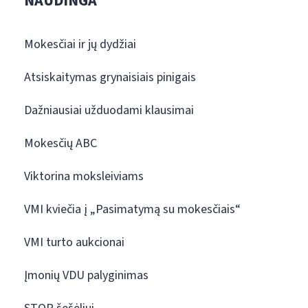
NAUDINGA
Mokesčiai ir jų dydžiai
Atsiskaitymas grynaisiais pinigais
Dažniausiai užduodami klausimai
Mokesčių ABC
Viktorina moksleiviams
VMI kviečia į „Pasimatymą su mokesčiais“
VMI turto aukcionai
Įmonių VDU palyginimas