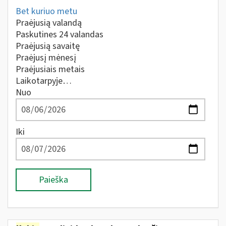
Bet kuriuo metu
Praėjusią valandą
Paskutines 24 valandas
Praėjusią savaitę
Praėjusį mėnesį
Praėjusiais metais
Laikotarpyje…
Nuo
Iki
Paieška