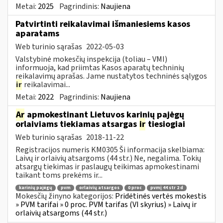
Metai:
2025
Pagrindinis:
Naujiena
Patvirtinti reikalavimai išmaniesiems kasos
aparatams
Web turinio sąrašas
2022-05-03
Valstybinė mokesčių inspekcija (toliau – VMI)
informuoja, kad priimtas Kasos aparatų techninių
reikalavimų aprašas. Jame nustatytos techninės sąlygos
ir
reikalavimai...
Metai:
2022
Pagrindinis:
Naujiena
Ar
apmokestinant Lietuvos karinių pajėgų
orlaiviams tiekiamas atsargas
ir
tiesiogiai
Web turinio sąrašas
2018-11-22
Registracijos numeris KM0305 Ši informacija skelbiama:
Laivų ir orlaivių atsargoms (44 str.) Ne, negalima. Tokių
atsargų tiekimas ir paslaugų teikimas apmokestinami
taikant toms prekėms ir...
karinių pajėgų
pvm
orlaivių atsargos
0 proc
pvmį 44 str 2 d
Mokesčių žinyno kategorijos:
Pridėtinės vertės mokestis
» PVM tarifai » 0 proc. PVM tarifas (VI skyrius) » Laivų ir
orlaivių atsargoms (44 str.)