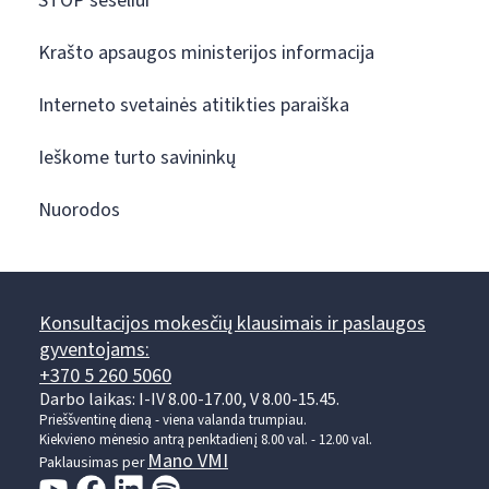
STOP šešėliui
Krašto apsaugos ministerijos informacija
Interneto svetainės atitikties paraiška
Ieškome turto savininkų
Nuorodos
Konsultacijos mokesčių klausimais ir paslaugos
gyventojams:
+370 5 260 5060
Darbo laikas: I-IV 8.00-17.00, V 8.00-15.45.
Prieššventinę dieną - viena valanda trumpiau.
Kiekvieno mėnesio antrą penktadienį 8.00 val. - 12.00 val.
Mano VMI
Paklausimas per