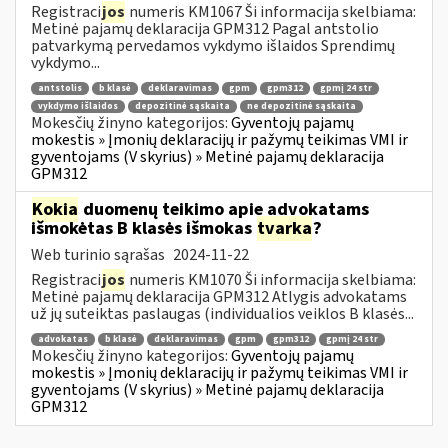
Registraci
jos
numeris KM1067 Ši informacija skelbiama:
Metinė pajamų deklaracija GPM312 Pagal antstolio
patvarkymą pervedamos vykdymo išlaidos Sprendimų
vykdymo...
antstolis
b klasė
deklaravimas
gpm
gpm312
gpmį 24 str
vykdymo išlaidos
depozitinė sąskaita
ne depozitinė sąskaita
Mokesčių žinyno kategorijos:
Gyventojų pajamų
mokestis » Įmonių deklaracijų ir pažymų teikimas VMI ir
gyventojams (V skyrius) » Metinė pajamų deklaracija
GPM312
Kokia
duomenų teikimo apie advokatams
išmokėtas B klasės išmokas
tvarka
?
Web turinio sąrašas
2024-11-22
Registraci
jos
numeris KM1070 Ši informacija skelbiama:
Metinė pajamų deklaracija GPM312 Atlygis advokatams
už jų suteiktas paslaugas (individualios veiklos B klasės...
advokatas
b klasė
deklaravimas
gpm
gpm312
gpmį 24 str
Mokesčių žinyno kategorijos:
Gyventojų pajamų
mokestis » Įmonių deklaracijų ir pažymų teikimas VMI ir
gyventojams (V skyrius) » Metinė pajamų deklaracija
GPM312