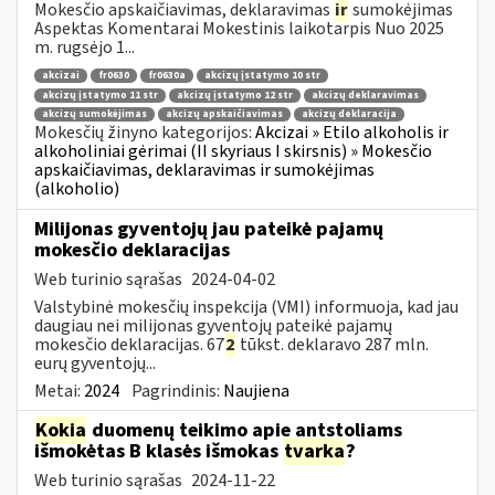
Mokesčio apskaičiavimas, deklaravimas
ir
sumokėjimas
Aspektas Komentarai Mokestinis laikotarpis Nuo 2025
m. rugsėjo 1...
akcizai
fr0630
fr0630a
akcizų įstatymo 10 str
akcizų įstatymo 11 str
akcizų įstatymo 12 str
akcizų deklaravimas
akcizų sumokėjimas
akcizų apskaičiavimas
akcizų deklaracija
Mokesčių žinyno kategorijos:
Akcizai » Etilo alkoholis ir
alkoholiniai gėrimai (II skyriaus I skirsnis) » Mokesčio
apskaičiavimas, deklaravimas ir sumokėjimas
(alkoholio)
Milijonas gyventojų jau pateikė pajamų
mokesčio deklaracijas
Web turinio sąrašas
2024-04-02
Valstybinė mokesčių inspekcija (VMI) informuoja, kad jau
daugiau nei milijonas gyventojų pateikė pajamų
mokesčio deklaracijas. 67
2
tūkst. deklaravo 287 mln.
eurų gyventojų...
Metai:
2024
Pagrindinis:
Naujiena
Kokia
duomenų teikimo apie antstoliams
išmokėtas B klasės išmokas
tvarka
?
Web turinio sąrašas
2024-11-22