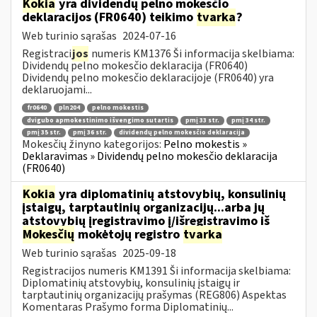
Kokia
yra dividendų pelno mokesčio
deklaracijos (FR0640) teikimo
tvarka
?
Web turinio sąrašas
2024-07-16
Registraci
jos
numeris KM1376 Ši informacija skelbiama:
Dividendų pelno mokesčio deklaracija (FR0640)
Dividendų pelno mokesčio deklaracijoje (FR0640) yra
deklaruojami...
fr0640
pln204
pelno mokestis
dvigubo apmokestinimo išvengimo sutartis
pmį 33 str.
pmį 34 str.
pmį 35 str.
pmį 36 str.
dividendų pelno mokesčio deklaracija
Mokesčių žinyno kategorijos:
Pelno mokestis »
Deklaravimas » Dividendų pelno mokesčio deklaracija
(FR0640)
Kokia
yra diplomatinių atstovybių, konsulinių
įstaigų, tarptautinių organizacijų...arba jų
atstovybių įregistravimo į/išregistravimo iš
Mokesčių
mokėtojų registro
tvarka
Web turinio sąrašas
2025-09-18
Registracijos numeris KM1391 Ši informacija skelbiama:
Diplomatinių atstovybių, konsulinių įstaigų ir
tarptautinių organizacijų prašymas (REG806) Aspektas
Komentaras Prašymo forma Diplomatinių...