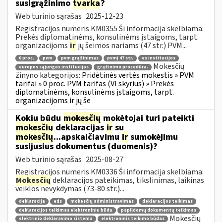
susigrąžinimo
tvarka
?
Web turinio sąrašas
2025-12-23
Registracijos numeris KM0355 Ši informacija skelbiama:
Prekės diplomatinėms, konsulinėms įstaigoms, tarpt.
organizacijoms
ir
jų šeimos nariams (47 str.) PVM...
0 proc.
pvm
pvm grąžinimas
pvmį 47 str.
es institucijos
Mokesčių
europos sąjungos institucijos
grąžinimo procedūra.
žinyno kategorijos:
Pridėtinės vertės mokestis » PVM
tarifai » 0 proc. PVM tarifas (VI skyrius) » Prekės
diplomatinėms, konsulinėms įstaigoms, tarpt.
organizacijoms ir jų še
Kokiu būdu
mokesčių
mokėtojai turi pateikti
mokesčių
deklaracijas
ir
su
mokesčių
...apskaičiavimu
ir
sumokėjimu
susijusius dokumentus (duomenis)?
Web turinio sąrašas
2025-08-27
Registracijos numeris KM0336 Ši informacija skelbiama:
Mokesčių
deklaracijos pateikimas, tikslinimas, laikinas
veiklos nevykdymas (73-80 str.)...
deklaracija
eds
mokesčių administravimas
deklaracijos teikimas
deklaracijos teikimas elektroniniu būdu
papildomų dokumentų teikimas
Mokesčių
elektrinio deklaravimo sistema
elektroninis teikimo būdas