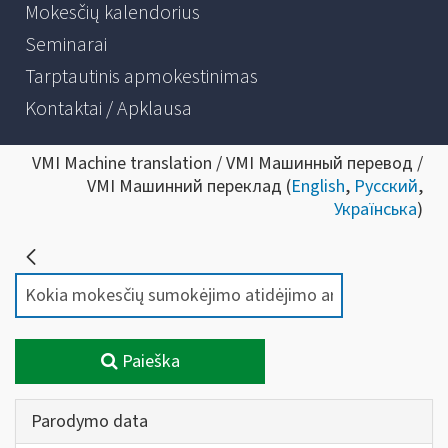
Mokesčių kalendorius
Seminarai
Tarptautinis apmokestinimas
Kontaktai / Apklausa
VMI Machine translation / VMI Машинный перевод /
VMI Машинний переклад (
English
,
Русский
,
Українська
)
Paieška
Parodymo data