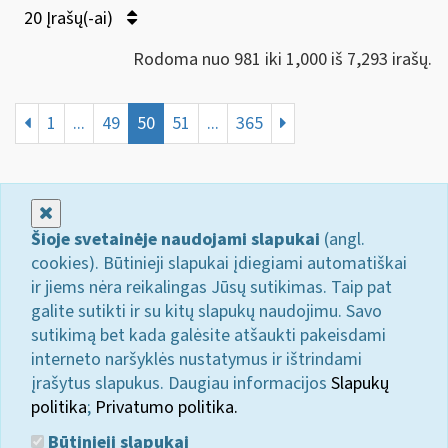
20 Įrašų(-ai)
Rodoma nuo 981 iki 1,000 iš 7,293 irašų.
1
...
49
50
51
...
365
Uždaryti
Šioje svetainėje naudojami slapukai
(angl.
cookies). Būtinieji slapukai įdiegiami automatiškai
ir jiems nėra reikalingas Jūsų sutikimas. Taip pat
galite sutikti ir su kitų slapukų naudojimu. Savo
sutikimą bet kada galėsite atšaukti pakeisdami
interneto naršyklės nustatymus ir ištrindami
įrašytus slapukus. Daugiau informacijos
Slapukų
politika
;
Privatumo politika.
Būtinieji slapukai