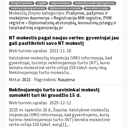
išregistravimas
reg806
registravimas
mokesčių mokėtojų registras
tarptautinė organizacija
diplomatinė atstovybė
konsulinė įstaiga
Mokesčių žinyno kategorijos:
Prašymai, pažymos ir
mokėjimo duomenys » Registracija MM registre, PVM
registre » Diplomatinių atstovybių, konsulinių įstaigų ir
tarptautinių organizacijų pr
NT mokestis pagal naujas vertes: gyventojai jau
gali pasitikrinti savo NT mokestį
Web turinio sąrašas
2021-11-18
Valstybinė mokesčių inspekcija (VMI) informuoja, kad
gyventojai, turintys nekilnojamojo turto (NT), kurio
bendra mokestinė vertė viršija 150 tūkst. eurų ribą,
Nekilnojamojo turto mokesčio...
Metai:
2021
Pagrindinis:
Naujiena
Nekilnojamojo turto savininkai mokestį
sumokėti turi iki gruodžio 15 d.
Web turinio sąrašas
2025-12-12
2025 m. lapkričio 26 d., Šiauliai. Valstybinė mokesčių
inspekcija (VMI) informuoja, kad gyventojams, kurių
turimo nekilnojamojo turto (NT) bendra mokestinė
vertė viršija 150 tūkst. eurų[1],...