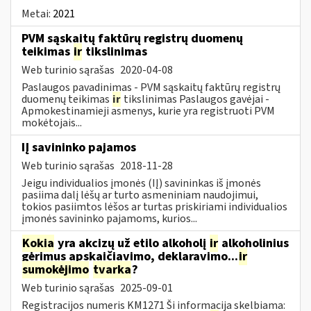
Metai:
2021
PVM sąskaitų faktūrų registrų duomenų
teikimas
ir
tikslinimas
Web turinio sąrašas
2020-04-08
Paslaugos pavadinimas - PVM sąskaitų faktūrų registrų
duomenų teikimas
ir
tikslinimas Paslaugos gavėjai -
Apmokestinamieji asmenys, kurie yra registruoti PVM
mokėtojais...
IĮ savininko pajamos
Web turinio sąrašas
2018-11-28
Jeigu individualios įmonės (IĮ) savininkas iš įmonės
pasiima dalį lėšų ar turto asmeniniam naudojimui,
tokios pasiimtos lėšos ar turtas priskiriami individualios
įmonės savininko pajamoms, kurios...
Kokia
yra akcizų už etilo alkoholį
ir
alkoholinius
gėrimus apskaičiavimo, deklaravimo...
ir
sumokėjimo
tvarka
?
Web turinio sąrašas
2025-09-01
Registracijos numeris KM1271 Ši informacija skelbiama: