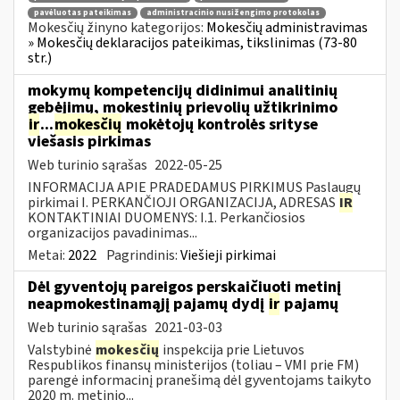
pavėluotas pateikimas
administracinio nusižengimo protokolas
Mokesčių žinyno kategorijos:
Mokesčių administravimas
» Mokesčių deklaracijos pateikimas, tikslinimas (73-80
str.)
mokymų kompetencijų didinimui analitinių
gebėjimų, mokestinių prievolių užtikrinimo
ir
...
mokesčių
mokėtojų kontrolės srityse
viešasis pirkimas
Web turinio sąrašas
2022-05-25
INFORMACIJA APIE PRADEDAMUS PIRKIMUS Paslaugų
pirkimai I. PERKANČIOJI ORGANIZACIJA, ADRESAS
IR
KONTAKTINIAI DUOMENYS: I.1. Perkančiosios
organizacijos pavadinimas...
Metai:
2022
Pagrindinis:
Viešieji pirkimai
Dėl gyventojų pareigos perskaičiuoti metinį
neapmokestinamąjį pajamų dydį
ir
pajamų
Web turinio sąrašas
2021-03-03
Valstybinė
mokesčių
inspekcija prie Lietuvos
Respublikos finansų ministerijos (toliau – VMI prie FM)
parengė informacinį pranešimą dėl gyventojams taikyto
2020 m. metinio...