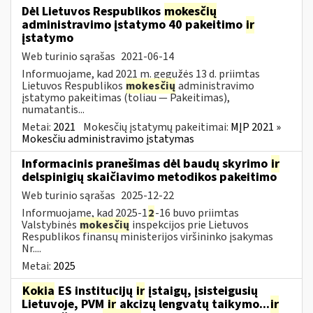
Dėl Lietuvos Respublikos
mokesčių
administravimo įstatymo 40 pakeitimo
ir
įstatymo
Web turinio sąrašas
2021-06-14
Informuojame, kad 2021 m. gegužės 13 d. priimtas
Lietuvos Respublikos
mokesčių
administravimo
įstatymo pakeitimas (toliau — Pakeitimas),
numatantis...
Metai:
2021
Mokesčių įstatymų pakeitimai:
MĮP 2021 »
Mokesčiu administravimo įstatymas
Informacinis pranešimas dėl baudų skyrimo
ir
delspinigių skaičiavimo metodikos pakeitimo
Web turinio sąrašas
2025-12-22
Informuojame, kad 2025-1
2
-16 buvo priimtas
Valstybinės
mokesčių
inspekcijos prie Lietuvos
Respublikos finansų ministerijos viršininko įsakymas
Nr....
Metai:
2025
Kokia
ES institucijų
ir
įstaigų, įsisteigusių
Lietuvoje, PVM
ir
akcizų lengvatų taikymo...
ir