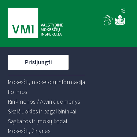
Prisijungti
Mokesčių mokėtojų informacija
Formos
Rinkmenos / Atviri duomenys
Skaičiuoklės ir pagalbininkai
Sąskaitos ir įmokų kodai
Mokesčių žinynas