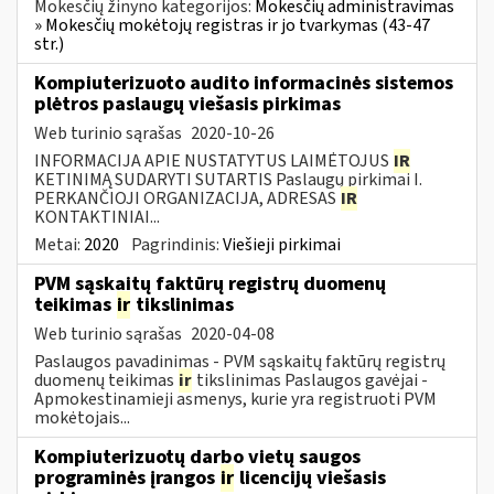
Mokesčių žinyno kategorijos:
Mokesčių administravimas
» Mokesčių mokėtojų registras ir jo tvarkymas (43-47
str.)
Kompiuterizuoto audito informacinės sistemos
plėtros paslaugų viešasis pirkimas
Web turinio sąrašas
2020-10-26
INFORMACIJA APIE NUSTATYTUS LAIMĖTOJUS
IR
KETINIMĄ SUDARYTI SUTARTIS Paslaugų pirkimai I.
PERKANČIOJI ORGANIZACIJA, ADRESAS
IR
KONTAKTINIAI...
Metai:
2020
Pagrindinis:
Viešieji pirkimai
PVM sąskaitų faktūrų registrų duomenų
teikimas
ir
tikslinimas
Web turinio sąrašas
2020-04-08
Paslaugos pavadinimas - PVM sąskaitų faktūrų registrų
duomenų teikimas
ir
tikslinimas Paslaugos gavėjai -
Apmokestinamieji asmenys, kurie yra registruoti PVM
mokėtojais...
Kompiuterizuotų darbo vietų saugos
programinės įrangos
ir
licencijų viešasis