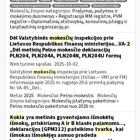
išregistravimas
reg806
registravimas
mokesčių mokėtojų registras
tarptautinė organizacija
diplomatinė atstovybė
konsulinė įstaiga
Mokesčių žinyno kategorijos:
Prašymai, pažymos ir
mokėjimo duomenys » Registracija MM registre, PVM
registre » Diplomatinių atstovybių, konsulinių įstaigų ir
tarptautinių organizacijų pr
Dėl Valstybinės
mokesčių
inspekcijos prie
Lietuvos Respublikos finansų ministerijos...VA-
2
„Dėl metinių Pelno mokesčio deklaracijų
PLN204, PLN204A, PLN204N, PLN204U formų
Web turinio sąrašas
2025-10-02
Valstybinė
mokesčių
inspekcija prie Lietuvos
Respublikos finansų ministerijos (toliau — VMI prie FM)
informuoja apie 2025 m. rugsėjo 29 d. priimtą įsakymą
Nr. VA-85 „Dėl...
Metai:
2025
Mokesčiai:
Pelno mokestis
Mokesčių
žinyno kategorijos:
Mokesčių įstatymų pakeitimai »
Pelno mokesčio pakeitimai nuo 2026 m.
Kokia
yra metinės gyventojams išmokėtų
išmokų, priskiriamų A
ir
B klasės pajamoms...,
deklaracijos (GPM312) pateikimo
tvarka
, kai
išmokas išmokėjęs asmuo pradeda