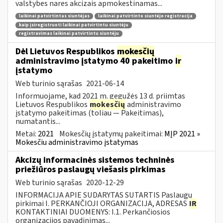
valstybes nares akcizais apmokestinamas...
laikinai patvirtintas siuntėjas
laikinai patvirtinto siuntėjo registracija
kaip įsiregistruoti laikinai patvirtintu siuntėju
registravimas laikinai patvirtintu siuntėju
Dėl Lietuvos Respublikos
mokesčių
administravimo įstatymo 40 pakeitimo
ir
įstatymo
Web turinio sąrašas
2021-06-14
Informuojame, kad 2021 m. gegužės 13 d. priimtas
Lietuvos Respublikos
mokesčių
administravimo
įstatymo pakeitimas (toliau — Pakeitimas),
numatantis...
Metai:
2021
Mokesčių įstatymų pakeitimai:
MĮP 2021 »
Mokesčiu administravimo įstatymas
Akcizų informacinės sistemos techninės
priežiūros paslaugų viešasis pirkimas
Web turinio sąrašas
2020-12-29
INFORMACIJA APIE SUDARYTAS SUTARTIS Paslaugų
pirkimai I. PERKANČIOJI ORGANIZACIJA, ADRESAS
IR
KONTAKTINIAI DUOMENYS: I.1. Perkančiosios
organizacijos pavadinimas...