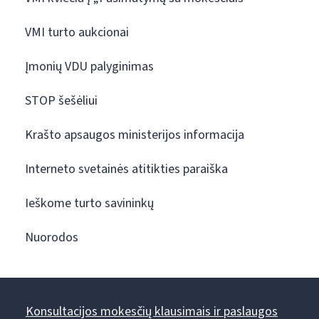
VMI turto aukcionai
Įmonių VDU palyginimas
STOP šešėliui
Krašto apsaugos ministerijos informacija
Interneto svetainės atitikties paraiška
Ieškome turto savininkų
Nuorodos
Konsultacijos mokesčių klausimais ir paslaugos