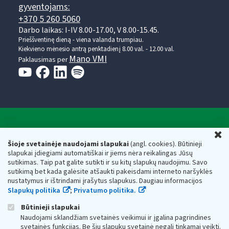
gyventojams:
+370 5 260 5060
Darbo laikas: I-IV 8.00-17.00, V 8.00-15.45.
Prieššventinę dieną - viena valanda trumpiau.
Kiekvieno mėnesio antrą penktadienį 8.00 val. - 12.00 val.
Mano VMI
Paklausimas per
Valstybinė mokesčių inspekcija prie Lietuvos
U
Respublikos finansų ministerijos
Šioje svetainėje naudojami slapukai
(angl. cookies). Būtinieji
slapukai įdiegiami automatiškai ir jiems nėra reikalingas Jūsų
Biudžetinė įstaiga. Juridinio asmens kodas — 188659752,
sutikimas. Taip pat galite sutikti ir su kitų slapukų naudojimu. Savo
adresas: Vasario 16-osios g. 14, 01107 Vilnius, Lietuva, el.paštas:
sutikimą bet kada galėsite atšaukti pakeisdami interneto naršyklės
vmi@vmi.lt
, E. pristatymo dėžutės adresas 188659752
nustatymus ir ištrindami įrašytus slapukus. Daugiau informacijos
Duomenys apie Valstybinę mokesčių inspekciją prie Lietuvos
Slapukų politika
;
Privatumo politika.
Respublikos finansų ministerijos kaupiami ir saugomi Juridinių
asmenų registre
Būtinieji slapukai
Naudojami sklandžiam svetainės veikimui ir įgalina pagrindines
svetainės funkcijas. Be šių slapukų svetainė negali tinkamai veikti.