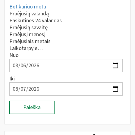
Bet kuriuo metu
Praėjusią valandą
Paskutines 24 valandas
Praėjusią savaitę
Praėjusį mėnesį
Praėjusiais metais
Laikotarpyje…
Nuo
Iki
Paieška