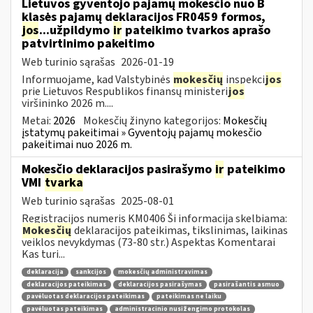
Lietuvos gyventojo pajamų mokesčio nuo B
klasės pajamų deklaracijos FR0459 formos,
jos
...užpildymo
ir
pateikimo tvarkos aprašo
patvirtinimo pakeitimo
Web turinio sąrašas
2026-01-19
Informuojame, kad Valstybinės
mokesčių
inspekci
jos
prie Lietuvos Respublikos finansų ministeri
jos
viršininko 2026 m....
Metai:
2026
Mokesčių žinyno kategorijos:
Mokesčių
įstatymų pakeitimai » Gyventojų pajamų mokesčio
pakeitimai nuo 2026 m.
Mokesčio deklaracijos pasirašymo
ir
pateikimo
VMI
tvarka
Web turinio sąrašas
2025-08-01
Registracijos numeris KM0406 Ši informacija skelbiama:
Mokesčių
deklaracijos pateikimas, tikslinimas, laikinas
veiklos nevykdymas (73-80 str.) Aspektas Komentarai
Kas turi...
deklaracija
sankcijos
mokesčių administravimas
deklaracijos pateikimas
deklaracijos pasirašymas
pasirašantis asmuo
pavėluotas deklaracijos pateikimas
pateikimas ne laiku
pavėluotas pateikimas
administracinio nusižengimo protokolas