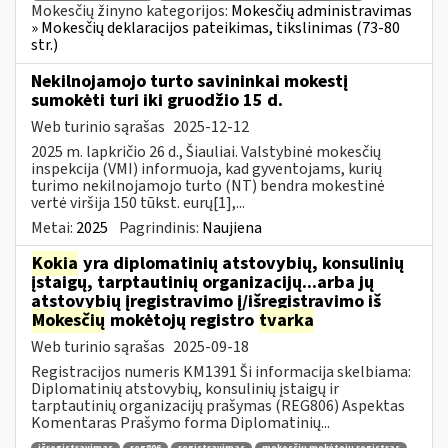
Mokesčių žinyno kategorijos:
Mokesčių administravimas
» Mokesčių deklaracijos pateikimas, tikslinimas (73-80
str.)
Nekilnojamojo turto savininkai mokestį
sumokėti turi iki gruodžio 15 d.
Web turinio sąrašas
2025-12-12
2025 m. lapkričio 26 d., Šiauliai. Valstybinė mokesčių
inspekcija (VMI) informuoja, kad gyventojams, kurių
turimo nekilnojamojo turto (NT) bendra mokestinė
vertė viršija 150 tūkst. eurų[1],...
Metai:
2025
Pagrindinis:
Naujiena
Kokia
yra diplomatinių atstovybių, konsulinių
įstaigų, tarptautinių organizacijų...arba jų
atstovybių įregistravimo į/išregistravimo iš
Mokesčių
mokėtojų registro
tvarka
Web turinio sąrašas
2025-09-18
Registracijos numeris KM1391 Ši informacija skelbiama:
Diplomatinių atstovybių, konsulinių įstaigų ir
tarptautinių organizacijų prašymas (REG806) Aspektas
Komentaras Prašymo forma Diplomatinių...