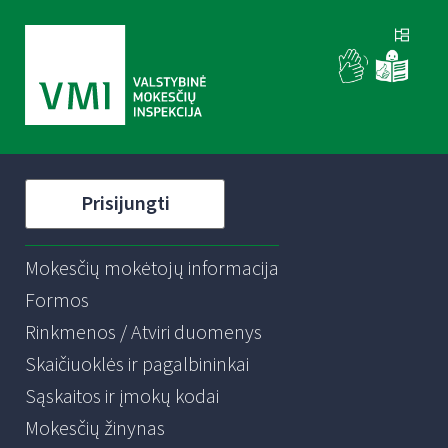
Prisijungti
Mokesčių mokėtojų informacija
Formos
Rinkmenos / Atviri duomenys
Skaičiuoklės ir pagalbininkai
Sąskaitos ir įmokų kodai
Mokesčių žinynas