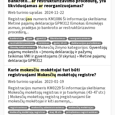
bankroto...
ar
restruktūrizavimo procedūrą, yra
likviduojamas
ar
reorganizuojamas?
Web turinio sąrašas
2024-11-22
Registraci
jos
numeris KM1086 Ši informacija skelbiama:
Metinė pajamų deklaracija GPM312 Išmokas išmokėjęs
asmuo, pradėjus jo bankroto ar restruktūrizavimo
procedūrą,...
bankrotas
gpm
gpm312
likvidavimas
reorganizavimas
restruktūrizavimas
terminas
gpmį 24 str
deklaracijos pateikimas
Mokesčių žinyno kategorijos:
Gyventojų
išmokų deklaravimas
pajamų mokestis » Įmonių deklaracijų ir pažymų
teikimas VMI ir gyventojams (V skyrius) » Metinė pajamų
deklaracija GPM312
Kurie
mokesčių
mokėtojai turi būti
registruojami
Mokesčių
mokėtojų registre?
Web turinio sąrašas
2023-01-19
Registracijos numeris KM0229 Ši informacija skelbiama:
Mokesčių mokėtojų registras ir jo tvarkymas (43-47 str.)
Į Mokesčių mokėtojų registrą įregistruojami šie
mokesčių mokėtojai ir kiti asmenys,...
registravimas
mokesčių administravimas
mokesčių mokėtojas
mokesčių mokėtojų registras
maį 45 str.
privalomas registravimas