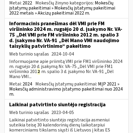
Metai:
2022
Mokesčių žinyno kategorijos:
Mokesčių
įstatymų pakeitimai » Mokesčių įstatymų pakeitimai
2022 metais » Akcizų pakeitimai 2022 m.
Informacinis pranešimas dėl VMI prie FM
viršininko 2024 m. rugsėjo 20 d. įsakymo Nr. VA-
75 „Dėl VMI prie FM viršininko 2012 m. spalio 3
d. įsakymo Nr. VA-91 „Dėl Mano VMI naudojimo
taisyklių patvirtinimo“ pakeitimo
Web turinio sąrašas
2024-10-04
Informuojame apie priimtą VMI prie FM1 viršininko 2024
m. rugsėjo 20 d. įsakymą Nr. VA-75 „Dėl VMI prie FM1
viršininko 201
2
m. spalio 3 d. įsakymo Nr. VA-91 „Dėl
Mano VMI...
Metai:
2024
Mokesčių įstatymų pakeitimai:
MĮP 2021 »
Mokesčių administravimo įstatymo pakeitimai nuo 2024
m.
Laikinai patvirtinto siuntėjo registracija
Web turinio sąrašas
2023-04-05
Laikinai patvirtinto siuntėjo registracija asmeniui
suteikia teisę 30 kalendorinių dienų laikotarpiui
komerciniams tikslams siųsti iš Lietuvos į kitas ES