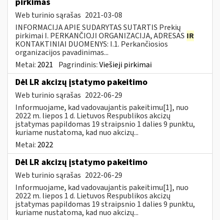
pirkimas
Web turinio sąrašas
2021-03-08
INFORMACIJA APIE SUDARYTAS SUTARTIS Prekių
pirkimai I. PERKANČIOJI ORGANIZACIJA, ADRESAS
IR
KONTAKTINIAI DUOMENYS: I.1. Perkančiosios
organizacijos pavadinimas...
Metai:
2021
Pagrindinis:
Viešieji pirkimai
Dėl LR akcizų įstatymo pakeitimo
Web turinio sąrašas
2022-06-29
Informuojame, kad vadovaujantis pakeitimu[1], nuo
2022 m. liepos 1 d. Lietuvos Respublikos akcizų
įstatymas papildomas 19 straipsnio 1 dalies 9 punktu,
kuriame nustatoma, kad nuo akcizų...
Metai:
2022
Dėl LR akcizų įstatymo pakeitimo
Web turinio sąrašas
2022-06-29
Informuojame, kad vadovaujantis pakeitimu[1], nuo
2022 m. liepos 1 d. Lietuvos Respublikos akcizų
įstatymas papildomas 19 straipsnio 1 dalies 9 punktu,
kuriame nustatoma, kad nuo akcizų...