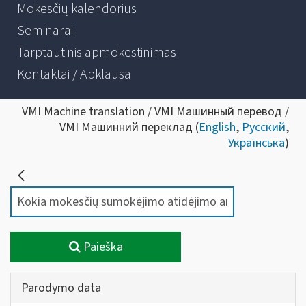
Mokesčių kalendorius
Seminarai
Tarptautinis apmokestinimas
Kontaktai / Apklausa
VMI Machine translation / VMI Машинный перевод /
VMI Машинний переклад (
English
,
Русский
,
Українська
)
Paieška
Parodymo data