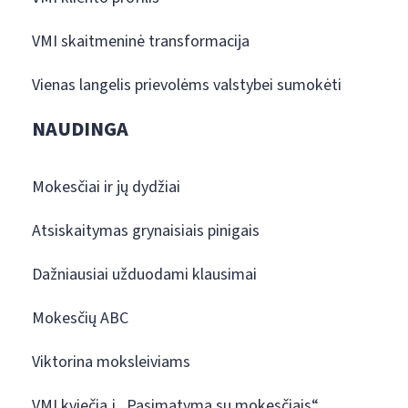
VMI skaitmeninė transformacija
Vienas langelis prievolėms valstybei sumokėti
NAUDINGA
Mokesčiai ir jų dydžiai
Atsiskaitymas grynaisiais pinigais
Dažniausiai užduodami klausimai
Mokesčių ABC
Viktorina moksleiviams
VMI kviečia į „Pasimatymą su mokesčiais“