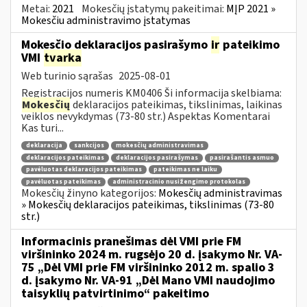
Metai:
2021
Mokesčių įstatymų pakeitimai:
MĮP 2021 »
Mokesčiu administravimo įstatymas
Mokesčio deklaracijos pasirašymo
ir
pateikimo
VMI
tvarka
Web turinio sąrašas
2025-08-01
Registracijos numeris KM0406 Ši informacija skelbiama:
Mokesčių
deklaracijos pateikimas, tikslinimas, laikinas
veiklos nevykdymas (73-80 str.) Aspektas Komentarai
Kas turi...
deklaracija
sankcijos
mokesčių administravimas
deklaracijos pateikimas
deklaracijos pasirašymas
pasirašantis asmuo
pavėluotas deklaracijos pateikimas
pateikimas ne laiku
pavėluotas pateikimas
administracinio nusižengimo protokolas
Mokesčių žinyno kategorijos:
Mokesčių administravimas
» Mokesčių deklaracijos pateikimas, tikslinimas (73-80
str.)
Informacinis pranešimas dėl VMI prie FM
viršininko 2024 m. rugsėjo 20 d. įsakymo Nr. VA-
75 „Dėl VMI prie FM viršininko 2012 m. spalio 3
d. įsakymo Nr. VA-91 „Dėl Mano VMI naudojimo
taisyklių patvirtinimo“ pakeitimo