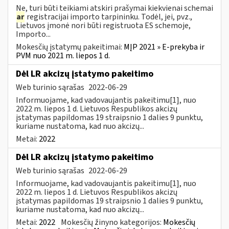
Ne, turi būti teikiami atskiri prašymai kiekvienai schemai
ar
registracijai importo tarpininku. Todėl, jei, pvz.,
Lietuvos įmonė nori būti registruota ES schemoje,
Importo...
Mokesčių įstatymų pakeitimai:
MĮP 2021 » E-prekyba ir
PVM nuo 2021 m. liepos 1 d.
Dėl LR akcizų įstatymo pakeitimo
Web turinio sąrašas
2022-06-29
Informuojame, kad vadovaujantis pakeitimu[1], nuo
2022 m. liepos 1 d. Lietuvos Respublikos akcizų
įstatymas papildomas 19 straipsnio 1 dalies 9 punktu,
kuriame nustatoma, kad nuo akcizų...
Metai:
2022
Dėl LR akcizų įstatymo pakeitimo
Web turinio sąrašas
2022-06-29
Informuojame, kad vadovaujantis pakeitimu[1], nuo
2022 m. liepos 1 d. Lietuvos Respublikos akcizų
įstatymas papildomas 19 straipsnio 1 dalies 9 punktu,
kuriame nustatoma, kad nuo akcizų...
Metai:
2022
Mokesčių žinyno kategorijos:
Mokesčių