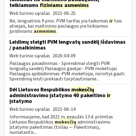
teikiamoms
fiziniams
asmenims
Web turinio sąrašas
2021-06-25
Ne, lengvatinis 9 proc. PVM tarifas yra taikomas
ir
tais
atvejais, kai maitinimo paslaugos yra teikiamos
juridiniams
asmenims
.
Leidimų steigti PVM lengvatų sandėlį išdavimas
/ panaikinimas
Web turinio sąrašas
2020-04-09
Paslaugos pavadinimas - Sprendimai steigti PVM
lengvatų sandėlį Paslaugos gavėjai - PVM mokėtojai.
Paslaugos apibūdinimas: PVM mokėtojai, norintys gauti
Sprendimą leisti prekiauti tarptautiniame...
Dėl Lietuvos Respublikos
mokesčių
administravimo įstatymo 40 pakeitimo
ir
įstatymo
Web turinio sąrašas
2021-06-14
Informuojame, kad 2021 m. gegužės 13 d. priimtas
Lietuvos Respublikos
mokesčių
administravimo
įstatymo pakeitimas (toliau — Pakeitimas),
numatantis...