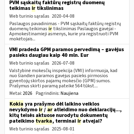
PVM sąskaitų faktūrų registrų duomenų
teikimas
ir
tikslinimas
Web turinio sąrašas
2020-04-08
Paslaugos pavadinimas - PVM sąskaitų faktūrų registrų
duomenų teikimas
ir
tikslinimas Paslaugos gavėjai -
Apmokestinamieji asmenys, kurie yra registruoti PVM
mokėtojais...
VMI pradeda GPM paramos pervedimą – gavėjus
pasieks daugiau kaip 40 mln. Eur
Web turinio sąrašas
2026-07-08
Valstybinė mokesčių inspekcija (VMI) informuoja, kad
nuo šiandien paramos gavėjus pasieks pirmosios
gyventojų skirtos pajamų mokesčio (GPM) sumos.
Prašymus skirti paramą pateikė 564 tūkst....
Metai:
2026
Pagrindinis:
Naujiena
Kokia
yra prašymo dėl laikino veiklos
nevykdymo
ir
/
ar
atleidimo nuo deklaracijų...,
kitų teisės aktuose nurodytų dokumentų
pateikimo
tvarka
, terminai
ir
atvejai?
Web turinio sąrašas
2025-08-01