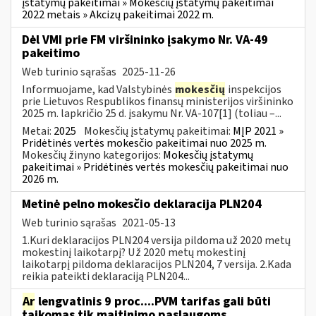
įstatymų pakeitimai » Mokesčių įstatymų pakeitimai
2022 metais » Akcizų pakeitimai 2022 m.
Dėl VMI prie FM viršininko įsakymo Nr. VA-49
pakeitimo
Web turinio sąrašas
2025-11-26
Informuojame, kad Valstybinės
mokesčių
inspekcijos
prie Lietuvos Respublikos finansų ministerijos viršininko
2025 m. lapkričio 25 d. įsakymu Nr. VA-107[1] (toliau –...
Metai:
2025
Mokesčių įstatymų pakeitimai:
MĮP 2021 »
Pridėtinės vertės mokesčio pakeitimai nuo 2025 m.
Mokesčių žinyno kategorijos:
Mokesčių įstatymų
pakeitimai » Pridėtinės vertės mokesčių pakeitimai nuo
2026 m.
Metinė pelno mokesčio deklaracija PLN204
Web turinio sąrašas
2021-05-13
1.Kuri deklaracijos PLN204 versija pildoma už 2020 metų
mokestinį laikotarpį? Už 2020 metų mokestinį
laikotarpį pildoma deklaracijos PLN204, 7 versija. 2.Kada
reikia pateikti deklaraciją PLN204...
Ar
lengvatinis 9 proc....PVM tarifas gali būti
taikomas tik maitinimo paslaugoms,