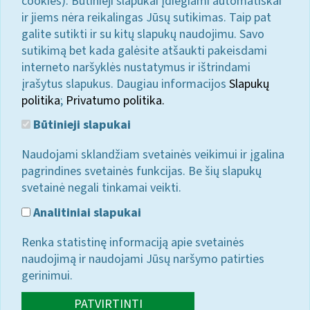
cookies). Būtinieji slapukai įdiegiami automatiškai
ir jiems nėra reikalingas Jūsų sutikimas. Taip pat
galite sutikti ir su kitų slapukų naudojimu. Savo
sutikimą bet kada galėsite atšaukti pakeisdami
interneto naršyklės nustatymus ir ištrindami
įrašytus slapukus. Daugiau informacijos
Slapukų
politika
;
Privatumo politika.
Būtinieji slapukai
Naudojami sklandžiam svetainės veikimui ir įgalina
pagrindines svetainės funkcijas. Be šių slapukų
svetainė negali tinkamai veikti.
Analitiniai slapukai
Renka statistinę informaciją apie svetainės
naudojimą ir naudojami Jūsų naršymo patirties
gerinimui.
PATVIRTINTI