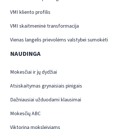
VMI kliento profilis
VMI skaitmeninė transformacija
Vienas langelis prievolėms valstybei sumokėti
NAUDINGA
Mokesčiai ir jų dydžiai
Atsiskaitymas grynaisiais pinigais
Dažniausiai užduodami klausimai
Mokesčių ABC
Viktorina moksleiviams