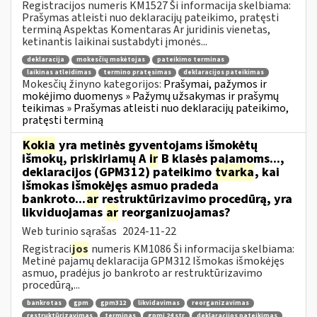
Registracijos numeris KM1527 Ši informacija skelbiama:
Prašymas atleisti nuo deklaracijų pateikimo, pratęsti
terminą Aspektas Komentaras Ar juridinis vienetas,
ketinantis laikinai sustabdyti įmonės...
deklaracija
mokesčių mokėtojas
pateikimo terminas
laikinas atleidimas
termino pratęsimas
deklaracijos pateikimas
Mokesčių žinyno kategorijos:
Prašymai, pažymos ir
mokėjimo duomenys » Pažymų užsakymas ir prašymų
teikimas » Prašymas atleisti nuo deklaracijų pateikimo,
pratęsti terminą
Kokia
yra metinės gyventojams išmokėtų
išmokų, priskiriamų A
ir
B klasės pajamoms...,
deklaracijos (GPM312) pateikimo
tvarka
, kai
išmokas išmokėjęs asmuo pradeda
bankroto...
ar
restruktūrizavimo procedūrą, yra
likviduojamas
ar
reorganizuojamas?
Web turinio sąrašas
2024-11-22
Registraci
jos
numeris KM1086 Ši informacija skelbiama:
Metinė pajamų deklaracija GPM312 Išmokas išmokėjęs
asmuo, pradėjus jo bankroto ar restruktūrizavimo
procedūrą,...
bankrotas
gpm
gpm312
likvidavimas
reorganizavimas
restruktūrizavimas
terminas
gpmį 24 str
deklaracijos pateikimas