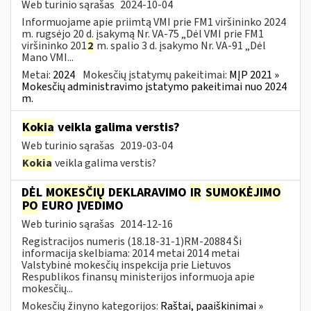
Web turinio sąrašas
2024-10-04
Informuojame apie priimtą VMI prie FM1 viršininko 2024
m. rugsėjo 20 d. įsakymą Nr. VA-75 „Dėl VMI prie FM1
viršininko 201
2
m. spalio 3 d. įsakymo Nr. VA-91 „Dėl
Mano VMI...
Metai:
2024
Mokesčių įstatymų pakeitimai:
MĮP 2021 »
Mokesčių administravimo įstatymo pakeitimai nuo 2024
m.
Kokia
veikla galima verstis?
Web turinio sąrašas
2019-03-04
Kokia
veikla galima verstis?
DĖL
MOKESČIŲ
DEKLARAVIMO
IR
SUMOKĖJIMO
PO
EURO ĮVEDIMO
Web turinio sąrašas
2014-12-16
Registracijos numeris (18.18-31-1)RM-20884 Ši
informacija skelbiama: 2014 metai 2014 metai
Valstybinė mokesčių inspekcija prie Lietuvos
Respublikos finansų ministerijos informuoja apie
mokesčių...
Mokesčių žinyno kategorijos:
Raštai, paaiškinimai »