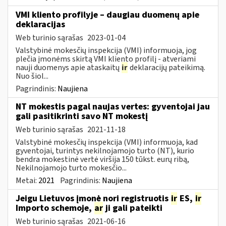
VMI kliento profilyje – daugiau duomenų apie
deklaracijas
Web turinio sąrašas
2023-01-04
Valstybinė mokesčių inspekcija (VMI) informuoja, jog
plečia įmonėms skirtą VMI kliento profilį - atveriami
nauji duomenys apie ataskaitų
ir
deklaracijų pateikimą.
Nuo šiol...
Pagrindinis:
Naujiena
NT mokestis pagal naujas vertes: gyventojai jau
gali pasitikrinti savo NT mokestį
Web turinio sąrašas
2021-11-18
Valstybinė mokesčių inspekcija (VMI) informuoja, kad
gyventojai, turintys nekilnojamojo turto (NT), kurio
bendra mokestinė vertė viršija 150 tūkst. eurų ribą,
Nekilnojamojo turto mokesčio...
Metai:
2021
Pagrindinis:
Naujiena
Jeigu Lietuvos įmonė nori registruotis
ir
ES,
ir
Importo schemoje,
ar
ji gali pateikti
Web turinio sąrašas
2021-06-16