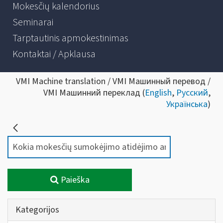
Mokesčių kalendorius
Seminarai
Tarptautinis apmokestinimas
Kontaktai / Apklausa
VMI Machine translation / VMI Машинный перевод /
VMI Машинний переклад (
English
,
Русский
,
Українська
)
Paieška
Kategorijos