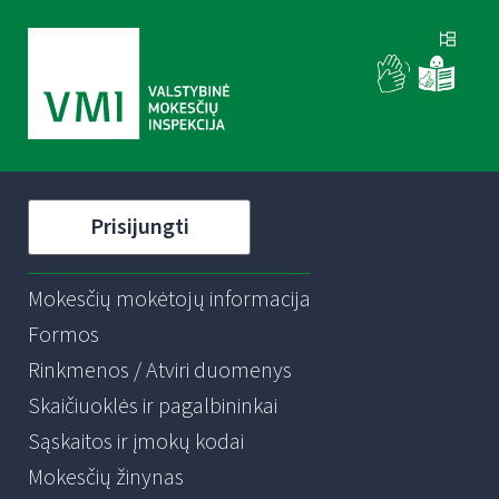
Prisijungti
Mokesčių mokėtojų informacija
Formos
Rinkmenos / Atviri duomenys
Skaičiuoklės ir pagalbininkai
Sąskaitos ir įmokų kodai
Mokesčių žinynas