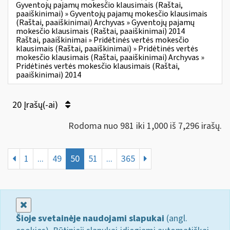
Gyventojų pajamų mokesčio klausimais (Raštai,
paaiškinimai) » Gyventojų pajamų mokesčio klausimais
(Raštai, paaiškinimai) Archyvas » Gyventojų pajamų
mokesčio klausimais (Raštai, paaiškinimai) 2014
Raštai, paaiškinimai » Pridėtinės vertės mokesčio
klausimais (Raštai, paaiškinimai) » Pridėtinės vertės
mokesčio klausimais (Raštai, paaiškinimai) Archyvas »
Pridėtinės vertės mokesčio klausimais (Raštai,
paaiškinimai) 2014
20 Įrašų(-ai)
Rodoma nuo 981 iki 1,000 iš 7,296 irašų.
1
...
49
50
51
...
365
Uždaryti
Šioje svetainėje naudojami slapukai
(angl.