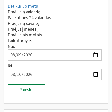
Bet kuriuo metu
Praėjusią valandą
Paskutines 24 valandas
Praėjusią savaitę
Praėjusį mėnesį
Praėjusiais metais
Laikotarpyje…
Nuo
Iki
Paieška