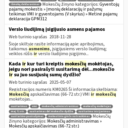
Mokesčių žinyno kategorijos:
Gyventojų
išmokų deklaravimas
pajamų mokestis » Įmonių deklaracijų ir pažymų
teikimas VMI ir gyventojams (V skyrius) » Metinė pajamų
deklaracija GPM312
Verslo liudijimą įsigijusio asmens pajamos
Web turinio sąrašas
2018-11-28
Šioje skiltyje rasite informaciją apie: apribojimus,
taikomus
asmenims
, įsigijusiems verslo liudijimą;
veiklos rūšis
ir
verslo liudijimo įsigijimo...
Kada
ir
kur turi kreiptis
mokesčių
mokėtojas,
jeigu nori pasirašyti susitarimą dėl...mokesčio
ir
su juo susijusių sumų dydžio?
Web turinio sąrašas
2025-05-07
Registracijos numeris KM0265 Ši informacija skelbiama:
Mokesčių
apskaičiavimas (66-72 str.) VMI
ir
mokesčių
mokėtojas...
susitarimas
vmi
mokesčių administravimas
mokesčių mokėtojas
maį 71 str.
susitarimas dėl mokesčio dydžio
susitarimo inicijavimas
Mokesčių
susitarimo pasirašymas
mokestinio ginčo nutraukimas
žinyno kategorijos:
Mokesčių administravimas »
Mokesčių apskaičiavimas (66-72 str.)