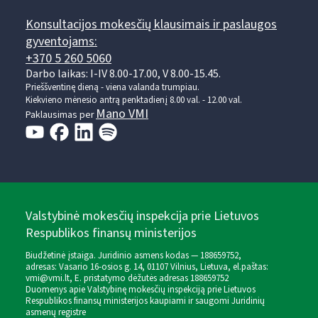
Konsultacijos mokesčių klausimais ir paslaugos
gyventojams:
+370 5 260 5060
Darbo laikas: I-IV 8.00-17.00, V 8.00-15.45.
Prieššventinę dieną - viena valanda trumpiau.
Kiekvieno mėnesio antrą penktadienį 8.00 val. - 12.00 val.
Mano VMI
Paklausimas per
Valstybinė mokesčių inspekcija prie Lietuvos
Respublikos finansų ministerijos
Biudžetinė įstaiga. Juridinio asmens kodas — 188659752,
adresas: Vasario 16-osios g. 14, 01107 Vilnius, Lietuva, el.paštas:
vmi@vmi.lt
, E. pristatymo dėžutės adresas 188659752
Duomenys apie Valstybinę mokesčių inspekciją prie Lietuvos
Respublikos finansų ministerijos kaupiami ir saugomi Juridinių
asmenų registre