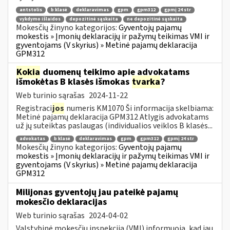
antstolis
b klasė
deklaravimas
gpm
gpm312
gpmį 24 str
vykdymo išlaidos
depozitinė sąskaita
ne depozitinė sąskaita
Mokesčių žinyno kategorijos:
Gyventojų pajamų
mokestis » Įmonių deklaracijų ir pažymų teikimas VMI ir
gyventojams (V skyrius) » Metinė pajamų deklaracija
GPM312
Kokia
duomenų teikimo apie advokatams
išmokėtas B klasės išmokas
tvarka
?
Web turinio sąrašas
2024-11-22
Registraci
jos
numeris KM1070 Ši informacija skelbiama:
Metinė pajamų deklaracija GPM312 Atlygis advokatams
už jų suteiktas paslaugas (individualios veiklos B klasės...
advokatas
b klasė
deklaravimas
gpm
gpm312
gpmį 24 str
Mokesčių žinyno kategorijos:
Gyventojų pajamų
mokestis » Įmonių deklaracijų ir pažymų teikimas VMI ir
gyventojams (V skyrius) » Metinė pajamų deklaracija
GPM312
Milijonas gyventojų jau pateikė pajamų
mokesčio deklaracijas
Web turinio sąrašas
2024-04-02
Valstybinė mokesčių inspekcija (VMI) informuoja, kad jau