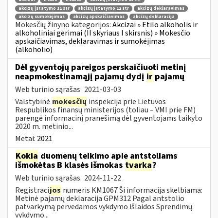
akcizų įstatymo 11 str
akcizų įstatymo 12 str
akcizų deklaravimas
akcizų sumokėjimas
akcizų apskaičiavimas
akcizų deklaracija
Mokesčių žinyno kategorijos:
Akcizai » Etilo alkoholis ir
alkoholiniai gėrimai (II skyriaus I skirsnis) » Mokesčio
apskaičiavimas, deklaravimas ir sumokėjimas
(alkoholio)
Dėl gyventojų pareigos perskaičiuoti metinį
neapmokestinamąjį pajamų dydį
ir
pajamų
Web turinio sąrašas
2021-03-03
Valstybinė
mokesčių
inspekcija prie Lietuvos
Respublikos finansų ministerijos (toliau – VMI prie FM)
parengė informacinį pranešimą dėl gyventojams taikyto
2020 m. metinio...
Metai:
2021
Kokia
duomenų teikimo apie antstoliams
išmokėtas B klasės išmokas
tvarka
?
Web turinio sąrašas
2024-11-22
Registraci
jos
numeris KM1067 Ši informacija skelbiama:
Metinė pajamų deklaracija GPM312 Pagal antstolio
patvarkymą pervedamos vykdymo išlaidos Sprendimų
vykdymo...