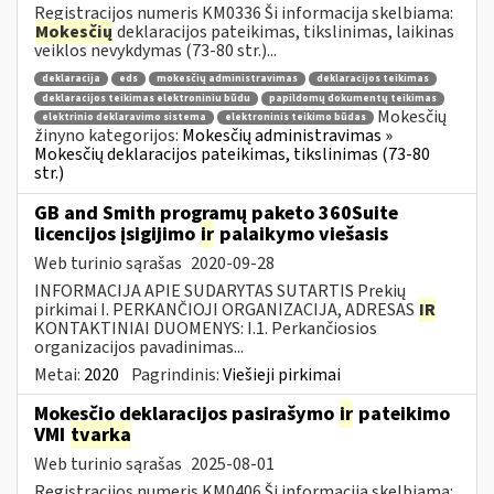
Registracijos numeris KM0336 Ši informacija skelbiama:
Mokesčių
deklaracijos pateikimas, tikslinimas, laikinas
veiklos nevykdymas (73-80 str.)...
deklaracija
eds
mokesčių administravimas
deklaracijos teikimas
deklaracijos teikimas elektroniniu būdu
papildomų dokumentų teikimas
Mokesčių
elektrinio deklaravimo sistema
elektroninis teikimo būdas
žinyno kategorijos:
Mokesčių administravimas »
Mokesčių deklaracijos pateikimas, tikslinimas (73-80
str.)
GB and Smith programų paketo 360Suite
licencijos įsigijimo
ir
palaikymo viešasis
Web turinio sąrašas
2020-09-28
INFORMACIJA APIE SUDARYTAS SUTARTIS Prekių
pirkimai I. PERKANČIOJI ORGANIZACIJA, ADRESAS
IR
KONTAKTINIAI DUOMENYS: I.1. Perkančiosios
organizacijos pavadinimas...
Metai:
2020
Pagrindinis:
Viešieji pirkimai
Mokesčio deklaracijos pasirašymo
ir
pateikimo
VMI
tvarka
Web turinio sąrašas
2025-08-01
Registracijos numeris KM0406 Ši informacija skelbiama: