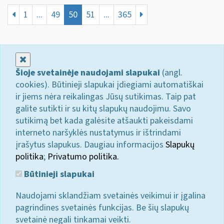
1
...
49
50
51
...
365
Uždaryti
Šioje svetainėje naudojami slapukai
(angl.
cookies). Būtinieji slapukai įdiegiami automatiškai
ir jiems nėra reikalingas Jūsų sutikimas. Taip pat
galite sutikti ir su kitų slapukų naudojimu. Savo
sutikimą bet kada galėsite atšaukti pakeisdami
interneto naršyklės nustatymus ir ištrindami
įrašytus slapukus. Daugiau informacijos
Slapukų
politika
;
Privatumo politika.
Būtinieji slapukai
Naudojami sklandžiam svetainės veikimui ir įgalina
pagrindines svetainės funkcijas. Be šių slapukų
svetainė negali tinkamai veikti.