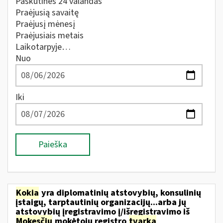
Paskutines 24 valandas
Praėjusią savaitę
Praėjusį mėnesį
Praėjusiais metais
Laikotarpyje…
Nuo
Iki
Paieška
Kokia
yra diplomatinių atstovybių, konsulinių
įstaigų, tarptautinių organizacijų...arba jų
atstovybių įregistravimo į/išregistravimo iš
Mokesčių
mokėtojų registro
tvarka