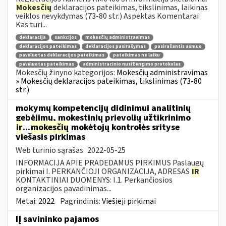
Mokesčių
deklaracijos pateikimas, tikslinimas, laikinas
veiklos nevykdymas (73-80 str.) Aspektas Komentarai
Kas turi...
deklaracija
sankcijos
mokesčių administravimas
deklaracijos pateikimas
deklaracijos pasirašymas
pasirašantis asmuo
pavėluotas deklaracijos pateikimas
pateikimas ne laiku
pavėluotas pateikimas
administracinio nusižengimo protokolas
Mokesčių žinyno kategorijos:
Mokesčių administravimas
» Mokesčių deklaracijos pateikimas, tikslinimas (73-80
str.)
mokymų kompetencijų didinimui analitinių
gebėjimų, mokestinių prievolių užtikrinimo
ir
...
mokesčių
mokėtojų kontrolės srityse
viešasis pirkimas
Web turinio sąrašas
2022-05-25
INFORMACIJA APIE PRADEDAMUS PIRKIMUS Paslaugų
pirkimai I. PERKANČIOJI ORGANIZACIJA, ADRESAS
IR
KONTAKTINIAI DUOMENYS: I.1. Perkančiosios
organizacijos pavadinimas...
Metai:
2022
Pagrindinis:
Viešieji pirkimai
IĮ savininko pajamos