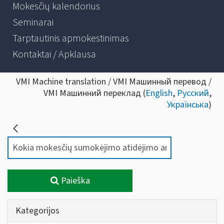
Mokesčių kalendorius
Seminarai
Tarptautinis apmokestinimas
Kontaktai / Apklausa
VMI Machine translation / VMI Машинный перевод /
VMI Машинний переклад (
English
,
Русский
,
Українська
)
Paieška
Kategorijos