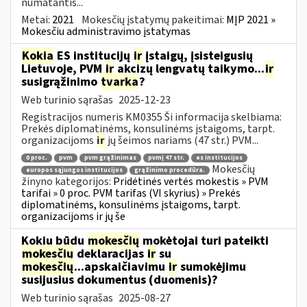
numatantis...
Metai:
2021
Mokesčių įstatymų pakeitimai:
MĮP 2021 »
Mokesčiu administravimo įstatymas
Kokia
ES institucijų
ir
įstaigų, įsisteigusių
Lietuvoje, PVM
ir
akcizų lengvatų taikymo...
ir
susigrąžinimo
tvarka
?
Web turinio sąrašas
2025-12-23
Registracijos numeris KM0355 Ši informacija skelbiama:
Prekės diplomatinėms, konsulinėms įstaigoms, tarpt.
organizacijoms
ir
jų šeimos nariams (47 str.) PVM...
0 proc.
pvm
pvm grąžinimas
pvmį 47 str.
es institucijos
Mokesčių
europos sąjungos institucijos
grąžinimo procedūra.
žinyno kategorijos:
Pridėtinės vertės mokestis » PVM
tarifai » 0 proc. PVM tarifas (VI skyrius) » Prekės
diplomatinėms, konsulinėms įstaigoms, tarpt.
organizacijoms ir jų še
Kokiu būdu
mokesčių
mokėtojai turi pateikti
mokesčių
deklaracijas
ir
su
mokesčių
...apskaičiavimu
ir
sumokėjimu
susijusius dokumentus (duomenis)?
Web turinio sąrašas
2025-08-27