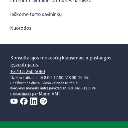
Interneto svetainės atitikties paraiška
Ieškome turto savininkų
Nuorodos
Konsultacijos mokesčių klausimais ir paslaugos
gyventojams:
+370 5 260 5060
Darbo laikas: I-IV 8.00-17.00, V 8.00-15.45.
Prieššventinę dieną - viena valanda trumpiau.
Kiekvieno mėnesio antrą penktadienį 8.00 val. - 12.00 val.
Mano VMI
Paklausimas per