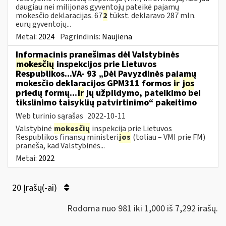
daugiau nei milijonas gyventojų pateikė pajamų
mokesčio deklaracijas. 67
2
tūkst. deklaravo 287 mln.
eurų gyventojų...
Metai:
2024
Pagrindinis:
Naujiena
Informacinis pranešimas dėl Valstybinės
mokesčių
inspekcijos prie Lietuvos
Respublikos...VA- 93 „Dėl Pavyzdinės pajamų
mokesčio deklaracijos GPM311 formos
ir
jos
priedų formų...
ir
jų užpildymo, pateikimo bei
tikslinimo taisyklių patvirtinimo“ pakeitimo
Web turinio sąrašas
2022-10-11
Valstybinė
mokesčių
inspekcija prie Lietuvos
Respublikos finansų ministeri
jos
(toliau – VMI prie FM)
praneša, kad Valstybinės...
Metai:
2022
20 Įrašų(-ai)
Rodoma nuo 981 iki 1,000 iš 7,292 irašų.