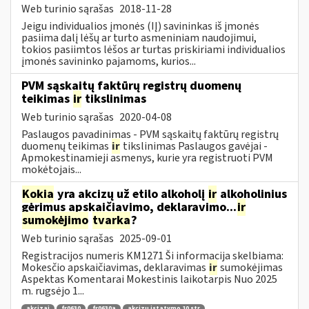
Web turinio sąrašas
2018-11-28
Jeigu individualios įmonės (IĮ) savininkas iš įmonės
pasiima dalį lėšų ar turto asmeniniam naudojimui,
tokios pasiimtos lėšos ar turtas priskiriami individualios
įmonės savininko pajamoms, kurios...
PVM sąskaitų faktūrų registrų duomenų
teikimas
ir
tikslinimas
Web turinio sąrašas
2020-04-08
Paslaugos pavadinimas - PVM sąskaitų faktūrų registrų
duomenų teikimas
ir
tikslinimas Paslaugos gavėjai -
Apmokestinamieji asmenys, kurie yra registruoti PVM
mokėtojais...
Kokia
yra akcizų už etilo alkoholį
ir
alkoholinius
gėrimus apskaičiavimo, deklaravimo...
ir
sumokėjimo
tvarka
?
Web turinio sąrašas
2025-09-01
Registracijos numeris KM1271 Ši informacija skelbiama:
Mokesčio apskaičiavimas, deklaravimas
ir
sumokėjimas
Aspektas Komentarai Mokestinis laikotarpis Nuo 2025
m. rugsėjo 1...
akcizai
fr0630
fr0630a
akcizų įstatymo 10 str