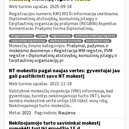
Web turinio sąrašas
2025-09-18
Registracijos numeris KM1391 Ši informacija skelbiama:
Diplomatinių atstovybių, konsulinių įstaigų ir
tarptautinių organizacijų prašymas (REG806) Aspektas
Komentaras Prašymo forma Diplomatinių...
išregistravimas
reg806
registravimas
mokesčių mokėtojų registras
tarptautinė organizacija
diplomatinė atstovybė
konsulinė įstaiga
Mokesčių žinyno kategorijos:
Prašymai, pažymos ir
mokėjimo duomenys » Registracija MM registre, PVM
registre » Diplomatinių atstovybių, konsulinių įstaigų ir
tarptautinių organizacijų pr
NT mokestis pagal naujas vertes: gyventojai jau
gali pasitikrinti savo NT mokestį
Web turinio sąrašas
2021-11-18
Valstybinė mokesčių inspekcija (VMI) informuoja, kad
gyventojai, turintys nekilnojamojo turto (NT), kurio
bendra mokestinė vertė viršija 150 tūkst. eurų ribą,
Nekilnojamojo turto mokesčio...
Metai:
2021
Pagrindinis:
Naujiena
Nekilnojamojo turto savininkai mokestį
sumokėti turi iki gruodžio 15 d.