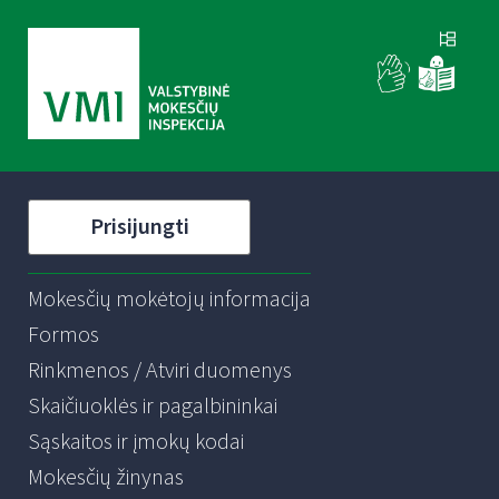
Prisijungti
Mokesčių mokėtojų informacija
Formos
Rinkmenos / Atviri duomenys
Skaičiuoklės ir pagalbininkai
Sąskaitos ir įmokų kodai
Mokesčių žinynas