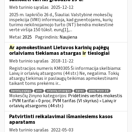
Web turinio sąrašas
2025-12-12
2025 m. lapkričio 26 d., Šiauliai. Valstybinė mokesčių
inspekcija (VMI) informuoja, kad gyventojams, kurių
turimo nekilnojamojo turto (NT) bendra mokestinė
vertė viršija 150 tūkst. eurų[1],...
Metai:
2025
Pagrindinis:
Naujiena
Ar
apmokestinant Lietuvos karinių pajėgų
orlaiviams tiekiamas atsargas
ir
tiesiogiai
Web turinio sąrašas
2018-11-22
Registracijos numeris KM0305 Ši informacija skelbiama:
Laivų ir orlaivių atsargoms (44 str.) Ne, negalima. Tokių
atsargų tiekimas ir paslaugų teikimas apmokestinami
taikant toms prekėms ir...
karinių pajėgų
pvm
orlaivių atsargos
0 proc
pvmį 44 str 2 d
Mokesčių žinyno kategorijos:
Pridėtinės vertės mokestis
» PVM tarifai » 0 proc. PVM tarifas (VI skyrius) » Laivų ir
orlaivių atsargoms (44 str.)
Patvirtinti reikalavimai išmaniesiems kasos
aparatams
Web turinio sąrašas
2022-05-03