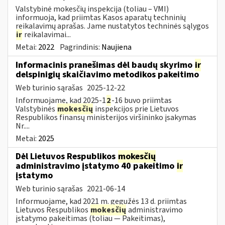
Valstybinė mokesčių inspekcija (toliau – VMI)
informuoja, kad priimtas Kasos aparatų techninių
reikalavimų aprašas. Jame nustatytos techninės sąlygos
ir
reikalavimai...
Metai:
2022
Pagrindinis:
Naujiena
Informacinis pranešimas dėl baudų skyrimo
ir
delspinigių skaičiavimo metodikos pakeitimo
Web turinio sąrašas
2025-12-22
Informuojame, kad 2025-1
2
-16 buvo priimtas
Valstybinės
mokesčių
inspekcijos prie Lietuvos
Respublikos finansų ministerijos viršininko įsakymas
Nr....
Metai:
2025
Dėl Lietuvos Respublikos
mokesčių
administravimo įstatymo 40 pakeitimo
ir
įstatymo
Web turinio sąrašas
2021-06-14
Informuojame, kad 2021 m. gegužės 13 d. priimtas
Lietuvos Respublikos
mokesčių
administravimo
įstatymo pakeitimas (toliau — Pakeitimas),