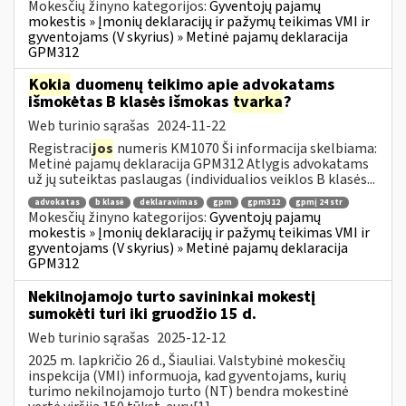
Mokesčių žinyno kategorijos:
Gyventojų pajamų
mokestis » Įmonių deklaracijų ir pažymų teikimas VMI ir
gyventojams (V skyrius) » Metinė pajamų deklaracija
GPM312
Kokia
duomenų teikimo apie advokatams
išmokėtas B klasės išmokas
tvarka
?
Web turinio sąrašas
2024-11-22
Registraci
jos
numeris KM1070 Ši informacija skelbiama:
Metinė pajamų deklaracija GPM312 Atlygis advokatams
už jų suteiktas paslaugas (individualios veiklos B klasės...
advokatas
b klasė
deklaravimas
gpm
gpm312
gpmį 24 str
Mokesčių žinyno kategorijos:
Gyventojų pajamų
mokestis » Įmonių deklaracijų ir pažymų teikimas VMI ir
gyventojams (V skyrius) » Metinė pajamų deklaracija
GPM312
Nekilnojamojo turto savininkai mokestį
sumokėti turi iki gruodžio 15 d.
Web turinio sąrašas
2025-12-12
2025 m. lapkričio 26 d., Šiauliai. Valstybinė mokesčių
inspekcija (VMI) informuoja, kad gyventojams, kurių
turimo nekilnojamojo turto (NT) bendra mokestinė