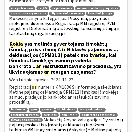
Komentaras Prašymo forma Diplomatinių...
išregistravimas
reg806
registravimas
mokesčių mokėtojų registras
tarptautinė organizacija
diplomatinė atstovybė
konsulinė įstaiga
Mokesčių žinyno kategorijos:
Prašymai, pažymos ir
mokėjimo duomenys » Registracija MM registre, PVM
registre » Diplomatinių atstovybių, konsulinių įstaigų ir
tarptautinių organizacijų pr
Kokia
yra metinės gyventojams išmokėtų
išmokų, priskiriamų A
ir
B klasės pajamoms...,
deklaracijos (GPM312) pateikimo
tvarka
, kai
išmokas išmokėjęs asmuo pradeda
bankroto...
ar
restruktūrizavimo procedūrą, yra
likviduojamas
ar
reorganizuojamas?
Web turinio sąrašas
2024-11-22
Registraci
jos
numeris KM1086 Ši informacija skelbiama:
Metinė pajamų deklaracija GPM312 Išmokas išmokėjęs
asmuo, pradėjus jo bankroto ar restruktūrizavimo
procedūrą,...
bankrotas
gpm
gpm312
likvidavimas
reorganizavimas
restruktūrizavimas
terminas
gpmį 24 str
deklaracijos pateikimas
Mokesčių žinyno kategorijos:
Gyventojų
išmokų deklaravimas
pajamų mokestis » Įmonių deklaracijų ir pažymų
teikimas VMI ir gyventojams (V skyrius) » Metinė pajamų