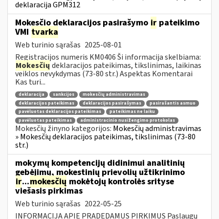
deklaracija GPM312
Mokesčio deklaracijos pasirašymo
ir
pateikimo
VMI
tvarka
Web turinio sąrašas
2025-08-01
Registracijos numeris KM0406 Ši informacija skelbiama:
Mokesčių
deklaracijos pateikimas, tikslinimas, laikinas
veiklos nevykdymas (73-80 str.) Aspektas Komentarai
Kas turi...
deklaracija
sankcijos
mokesčių administravimas
deklaracijos pateikimas
deklaracijos pasirašymas
pasirašantis asmuo
pavėluotas deklaracijos pateikimas
pateikimas ne laiku
pavėluotas pateikimas
administracinio nusižengimo protokolas
Mokesčių žinyno kategorijos:
Mokesčių administravimas
» Mokesčių deklaracijos pateikimas, tikslinimas (73-80
str.)
mokymų kompetencijų didinimui analitinių
gebėjimų, mokestinių prievolių užtikrinimo
ir
...
mokesčių
mokėtojų kontrolės srityse
viešasis pirkimas
Web turinio sąrašas
2022-05-25
INFORMACIJA APIE PRADEDAMUS PIRKIMUS Paslaugų