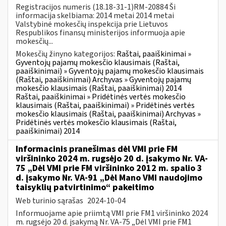
Registracijos numeris (18.18-31-1)RM-20884 Ši
informacija skelbiama: 2014 metai 2014 metai
Valstybinė mokesčių inspekcija prie Lietuvos
Respublikos finansų ministerijos informuoja apie
mokesčių...
Mokesčių žinyno kategorijos:
Raštai, paaiškinimai »
Gyventojų pajamų mokesčio klausimais (Raštai,
paaiškinimai) » Gyventojų pajamų mokesčio klausimais
(Raštai, paaiškinimai) Archyvas » Gyventojų pajamų
mokesčio klausimais (Raštai, paaiškinimai) 2014
Raštai, paaiškinimai » Pridėtinės vertės mokesčio
klausimais (Raštai, paaiškinimai) » Pridėtinės vertės
mokesčio klausimais (Raštai, paaiškinimai) Archyvas »
Pridėtinės vertės mokesčio klausimais (Raštai,
paaiškinimai) 2014
Informacinis pranešimas dėl VMI prie FM
viršininko 2024 m. rugsėjo 20 d. įsakymo Nr. VA-
75 „Dėl VMI prie FM viršininko 2012 m. spalio 3
d. įsakymo Nr. VA-91 „Dėl Mano VMI naudojimo
taisyklių patvirtinimo“ pakeitimo
Web turinio sąrašas
2024-10-04
Informuojame apie priimtą VMI prie FM1 viršininko 2024
m. rugsėjo 20 d. įsakymą Nr. VA-75 „Dėl VMI prie FM1