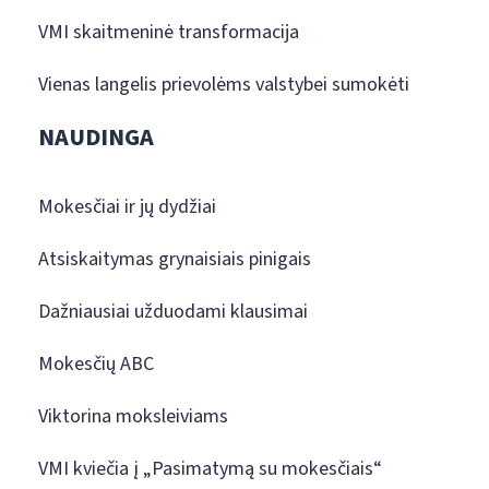
VMI skaitmeninė transformacija
Vienas langelis prievolėms valstybei sumokėti
NAUDINGA
Mokesčiai ir jų dydžiai
Atsiskaitymas grynaisiais pinigais
Dažniausiai užduodami klausimai
Mokesčių ABC
Viktorina moksleiviams
VMI kviečia į „Pasimatymą su mokesčiais“