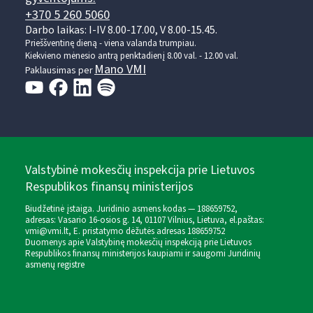
+370 5 260 5060
Darbo laikas: I-IV 8.00-17.00, V 8.00-15.45.
Prieššventinę dieną - viena valanda trumpiau.
Kiekvieno mėnesio antrą penktadienį 8.00 val. - 12.00 val.
Mano VMI
Paklausimas per
Valstybinė mokesčių inspekcija prie Lietuvos
Respublikos finansų ministerijos
Biudžetinė įstaiga. Juridinio asmens kodas — 188659752,
adresas: Vasario 16-osios g. 14, 01107 Vilnius, Lietuva, el.paštas:
vmi@vmi.lt
, E. pristatymo dėžutės adresas 188659752
Duomenys apie Valstybinę mokesčių inspekciją prie Lietuvos
Respublikos finansų ministerijos kaupiami ir saugomi Juridinių
asmenų registre