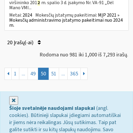
viršininko 201
2
m. spalio 3 d. įsakymo Nr. VA-91 „Dėl
Mano VMI...
Metai:
2024
Mokesčių įstatymų pakeitimai:
MĮP 2021 »
Mokesčių administravimo įstatymo pakeitimai nuo 2024
m.
20 Įrašų(-ai)
Rodoma nuo 981 iki 1,000 iš 7,293 irašų.
1
...
49
50
51
...
365
Uždaryti
Šioje svetainėje naudojami slapukai
(angl.
cookies). Būtinieji slapukai įdiegiami automatiškai
ir jiems nėra reikalingas Jūsų sutikimas. Taip pat
galite sutikti ir su kitų slapukų naudojimu. Savo