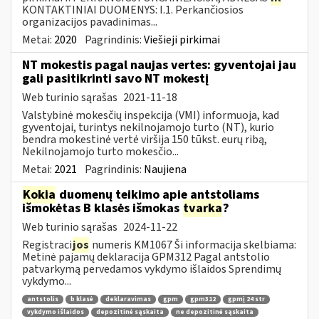
KONTAKTINIAI DUOMENYS: I.1. Perkančiosios
organizacijos pavadinimas...
Metai:
2020
Pagrindinis:
Viešieji pirkimai
NT mokestis pagal naujas vertes: gyventojai jau
gali pasitikrinti savo NT mokestį
Web turinio sąrašas
2021-11-18
Valstybinė mokesčių inspekcija (VMI) informuoja, kad
gyventojai, turintys nekilnojamojo turto (NT), kurio
bendra mokestinė vertė viršija 150 tūkst. eurų ribą,
Nekilnojamojo turto mokesčio...
Metai:
2021
Pagrindinis:
Naujiena
Kokia
duomenų teikimo apie antstoliams
išmokėtas B klasės išmokas
tvarka
?
Web turinio sąrašas
2024-11-22
Registraci
jos
numeris KM1067 Ši informacija skelbiama:
Metinė pajamų deklaracija GPM312 Pagal antstolio
patvarkymą pervedamos vykdymo išlaidos Sprendimų
vykdymo...
antstolis
b klasė
deklaravimas
gpm
gpm312
gpmį 24 str
vykdymo išlaidos
depozitinė sąskaita
ne depozitinė sąskaita