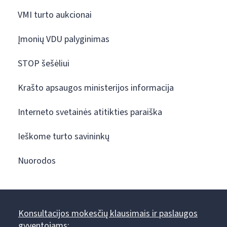
VMI turto aukcionai
Įmonių VDU palyginimas
STOP šešėliui
Krašto apsaugos ministerijos informacija
Interneto svetainės atitikties paraiška
Ieškome turto savininkų
Nuorodos
Konsultacijos mokesčių klausimais ir paslaugos
gyventojams: