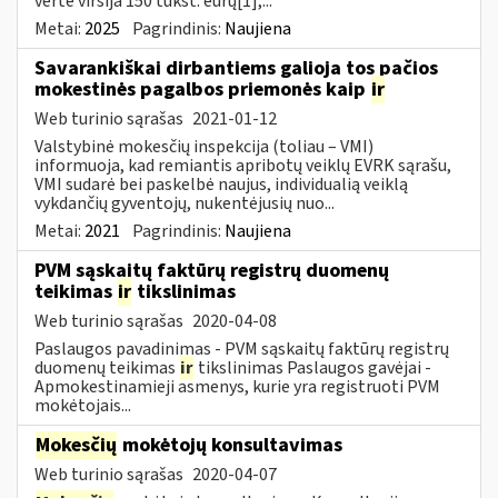
vertė viršija 150 tūkst. eurų[1],...
Metai:
2025
Pagrindinis:
Naujiena
Savarankiškai dirbantiems galioja tos pačios
mokestinės pagalbos priemonės kaip
ir
Web turinio sąrašas
2021-01-12
Valstybinė mokesčių inspekcija (toliau – VMI)
informuoja, kad remiantis apribotų veiklų EVRK sąrašu,
VMI sudarė bei paskelbė naujus, individualią veiklą
vykdančių gyventojų, nukentėjusių nuo...
Metai:
2021
Pagrindinis:
Naujiena
PVM sąskaitų faktūrų registrų duomenų
teikimas
ir
tikslinimas
Web turinio sąrašas
2020-04-08
Paslaugos pavadinimas - PVM sąskaitų faktūrų registrų
duomenų teikimas
ir
tikslinimas Paslaugos gavėjai -
Apmokestinamieji asmenys, kurie yra registruoti PVM
mokėtojais...
Mokesčių
mokėtojų konsultavimas
Web turinio sąrašas
2020-04-07