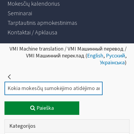
Mokesčių kalendorius
Seminarai
Tarptautinis apmokestinimas
Kontaktai / Apklausa
VMI Machine translation / VMI Машинный перевод /
VMI Машинний переклад (
English
,
Русский
,
Українська
)
Paieška
Kategorijos