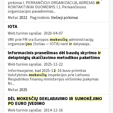
pirkimai I. PERKANČIOJI ORGANIZACIJA, ADRESAS
IR
KONTAKTINIAI DUOMENYS: I.1. Perkančiosios
organizacijos pavadinimas...
Metai:
2022
Pagrindinis:
Viešieji pirkimai
IOTA
Web turinio sąrašas
2020-04-07
VMI prie FM yra Europos
mokesčių
administracijų
organizaci
jos
(toliau — IOTA) narė
ir
dalyvauja...
Informacinis pranešimas dėl baudų skyrimo
ir
delspinigių skaičiavimo metodikos pakeitimo
Web turinio sąrašas
2025-12-22
Informuojame, kad 2025-1
2
-16 buvo priimtas
Valstybinės
mokesčių
inspekcijos prie Lietuvos
Respublikos finansų ministerijos viršininko įsakymas
Nr....
Metai:
2025
DĖL
MOKESČIŲ
DEKLARAVIMO
IR
SUMOKĖJIMO
PO
EURO ĮVEDIMO
Web turinio sąrašas
2014-12-16