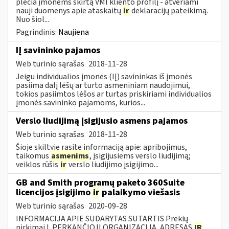
plečia įmonėms skirtą VMI kliento profilį - atveriami
nauji duomenys apie ataskaitų
ir
deklaracijų pateikimą.
Nuo šiol...
Pagrindinis:
Naujiena
IĮ savininko pajamos
Web turinio sąrašas
2018-11-28
Jeigu individualios įmonės (IĮ) savininkas iš įmonės
pasiima dalį lėšų ar turto asmeniniam naudojimui,
tokios pasiimtos lėšos ar turtas priskiriami individualios
įmonės savininko pajamoms, kurios...
Verslo liudijimą įsigijusio asmens pajamos
Web turinio sąrašas
2018-11-28
Šioje skiltyje rasite informaciją apie: apribojimus,
taikomus
asmenims
, įsigijusiems verslo liudijimą;
veiklos rūšis
ir
verslo liudijimo įsigijimo...
GB and Smith programų paketo 360Suite
licencijos įsigijimo
ir
palaikymo viešasis
Web turinio sąrašas
2020-09-28
INFORMACIJA APIE SUDARYTAS SUTARTIS Prekių
pirkimai I. PERKANČIOJI ORGANIZACIJA, ADRESAS
IR