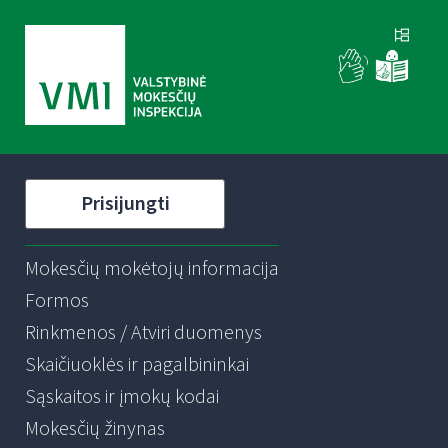
Prisijungti
Mokesčių mokėtojų informacija
Formos
Rinkmenos / Atviri duomenys
Skaičiuoklės ir pagalbininkai
Sąskaitos ir įmokų kodai
Mokesčių žinynas