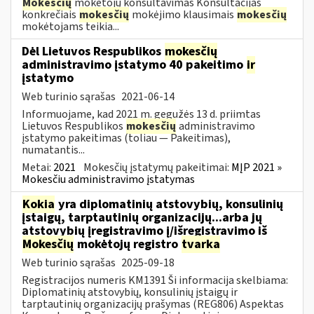
Mokesčių
mokėtojų konsultavimas Konsultacijas
konkrečiais
mokesčių
mokėjimo klausimais
mokesčių
mokėtojams teikia...
Dėl Lietuvos Respublikos
mokesčių
administravimo įstatymo 40 pakeitimo
ir
įstatymo
Web turinio sąrašas
2021-06-14
Informuojame, kad 2021 m. gegužės 13 d. priimtas
Lietuvos Respublikos
mokesčių
administravimo
įstatymo pakeitimas (toliau — Pakeitimas),
numatantis...
Metai:
2021
Mokesčių įstatymų pakeitimai:
MĮP 2021 »
Mokesčiu administravimo įstatymas
Kokia
yra diplomatinių atstovybių, konsulinių
įstaigų, tarptautinių organizacijų...arba jų
atstovybių įregistravimo į/išregistravimo iš
Mokesčių
mokėtojų registro
tvarka
Web turinio sąrašas
2025-09-18
Registracijos numeris KM1391 Ši informacija skelbiama:
Diplomatinių atstovybių, konsulinių įstaigų ir
tarptautinių organizacijų prašymas (REG806) Aspektas