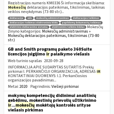
Registracijos numeris KM0336 Ši informacija skelbiama:
Mokesčių
deklaracijos pateikimas, tikslinimas, laikinas
veiklos nevykdymas (73-80 str.)...
deklaracija
eds
mokesčių administravimas
deklaracijos teikimas
deklaracijos teikimas elektroniniu būdu
papildomų dokumentų teikimas
Mokesčių
elektrinio deklaravimo sistema
elektroninis teikimo būdas
žinyno kategorijos:
Mokesčių administravimas »
Mokesčių deklaracijos pateikimas, tikslinimas (73-80
str.)
GB and Smith programų paketo 360Suite
licencijos įsigijimo
ir
palaikymo viešasis
Web turinio sąrašas
2020-09-28
INFORMACIJA APIE SUDARYTAS SUTARTIS Prekių
pirkimai I. PERKANČIOJI ORGANIZACIJA, ADRESAS
IR
KONTAKTINIAI DUOMENYS: I.1. Perkančiosios
organizacijos pavadinimas...
Metai:
2020
Pagrindinis:
Viešieji pirkimai
mokymų kompetencijų didinimui analitinių
gebėjimų, mokestinių prievolių užtikrinimo
ir
...
mokesčių
mokėtojų kontrolės srityse
viešasis pirkimas