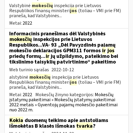
Valstybinė
mokesčių
inspekcija prie Lietuvos
Respublikos finansų ministeri
jos
(toliau – VMI prie FM)
praneša, kad Valstybinės...
Metai:
2022
Informacinis pranešimas dėl Valstybinės
mokesčių
inspekcijos prie Lietuvos
Respublikos...VA- 93 „Dėl Pavyzdinės pajamų
mokesčio deklaracijos GPM311 formos
ir
jos
priedų formų...
ir
jų užpildymo, pateikimo bei
tikslinimo taisyklių patvirtinimo“ pakeitimo
Web turinio sąrašas
2022-10-12
alstybinė
mokesčių
inspekcija prie Lietuvos
Respublikos finansų ministeri
jos
(toliau – VMI prie FM)
praneša, kad Valstybinės...
Metai:
2022
Mokesčių žinyno kategorijos:
Mokesčių
įstatymų pakeitimai » Mokesčių įstatymų pakeitimai
2022 metais » Gyventojų pajamų mokesčio pakeitimai
nuo 2022 m.
Kokia
duomenų teikimo apie antstoliams
išmokėtas B klasės išmokas
tvarka
?