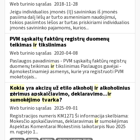
Web turinio sąrašas
2018-11-28
Jeigu individualios įmonės (IĮ) savininkas iš įmonės
pasiima dalį lėšų ar turto asmeniniam naudojimui,
tokios pasiimtos lėšos ar turtas priskiriami individualios
įmonės savininko pajamoms, kurios...
PVM sąskaitų faktūrų registrų duomenų
teikimas
ir
tikslinimas
Web turinio sąrašas
2020-04-08
Paslaugos pavadinimas - PVM sąskaitų faktūrų registrų
duomenų teikimas
ir
tikslinimas Paslaugos gavėjai -
Apmokestinamieji asmenys, kurie yra registruoti PVM
mokėtojais...
Kokia
yra akcizų už etilo alkoholį
ir
alkoholinius
gėrimus apskaičiavimo, deklaravimo...
ir
sumokėjimo
tvarka
?
Web turinio sąrašas
2025-09-01
Registracijos numeris KM1271 Ši informacija skelbiama:
Mokesčio apskaičiavimas, deklaravimas
ir
sumokėjimas
Aspektas Komentarai Mokestinis laikotarpis Nuo 2025
m. rugsėjo 1...
akcizai
fr0630
fr0630a
akcizų įstatymo 10 str