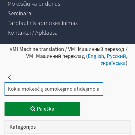
Mokesčių kalendorius
Seminarai
Tarptautinis apmokestinimas
Kontaktai / Apklausa
VMI Machine translation / VMI Машинный перевод /
VMI Машинний переклад (
English
,
Русский
,
Українська
)
Paieška
Kategorijos