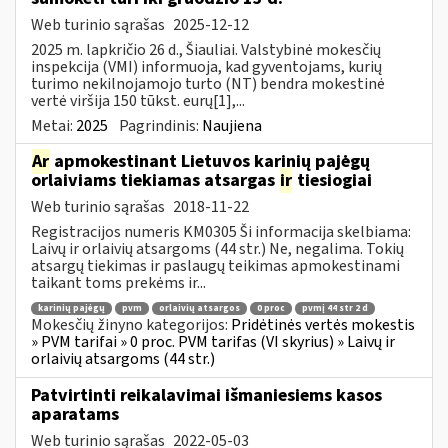
Web turinio sąrašas
2025-12-12
2025 m. lapkričio 26 d., Šiauliai. Valstybinė mokesčių
inspekcija (VMI) informuoja, kad gyventojams, kurių
turimo nekilnojamojo turto (NT) bendra mokestinė
vertė viršija 150 tūkst. eurų[1],...
Metai:
2025
Pagrindinis:
Naujiena
Ar
apmokestinant Lietuvos karinių pajėgų
orlaiviams tiekiamas atsargas
ir
tiesiogiai
Web turinio sąrašas
2018-11-22
Registracijos numeris KM0305 Ši informacija skelbiama:
Laivų ir orlaivių atsargoms (44 str.) Ne, negalima. Tokių
atsargų tiekimas ir paslaugų teikimas apmokestinami
taikant toms prekėms ir...
karinių pajėgų
pvm
orlaivių atsargos
0 proc
pvmį 44 str 2 d
Mokesčių žinyno kategorijos:
Pridėtinės vertės mokestis
» PVM tarifai » 0 proc. PVM tarifas (VI skyrius) » Laivų ir
orlaivių atsargoms (44 str.)
Patvirtinti reikalavimai išmaniesiems kasos
aparatams
Web turinio sąrašas
2022-05-03