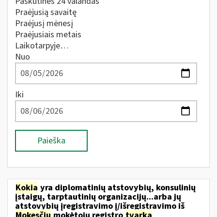
Paskutines 24 valandas
Praėjusią savaitę
Praėjusį mėnesį
Praėjusiais metais
Laikotarpyje…
Nuo
Iki
Paieška
Kokia
yra diplomatinių atstovybių, konsulinių
įstaigų, tarptautinių organizacijų...arba jų
atstovybių įregistravimo į/išregistravimo iš
Mokesčių
mokėtojų registro
tvarka