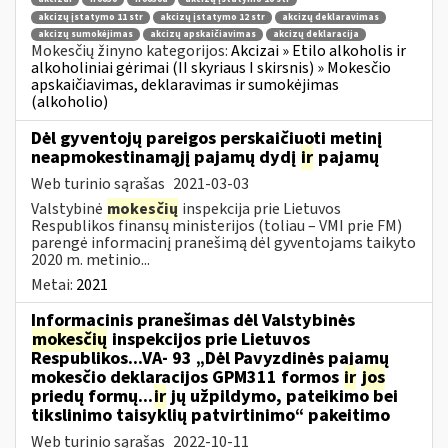
akcizų įstatymo 11 str
akcizų įstatymo 12 str
akcizų deklaravimas
akcizų sumokėjimas
akcizų apskaičiavimas
akcizų deklaracija
Mokesčių žinyno kategorijos:
Akcizai » Etilo alkoholis ir
alkoholiniai gėrimai (II skyriaus I skirsnis) » Mokesčio
apskaičiavimas, deklaravimas ir sumokėjimas
(alkoholio)
Dėl gyventojų pareigos perskaičiuoti metinį
neapmokestinamąjį pajamų dydį
ir
pajamų
Web turinio sąrašas
2021-03-03
Valstybinė
mokesčių
inspekcija prie Lietuvos
Respublikos finansų ministerijos (toliau – VMI prie FM)
parengė informacinį pranešimą dėl gyventojams taikyto
2020 m. metinio...
Metai:
2021
Informacinis pranešimas dėl Valstybinės
mokesčių
inspekcijos prie Lietuvos
Respublikos...VA- 93 „Dėl Pavyzdinės pajamų
mokesčio deklaracijos GPM311 formos
ir
jos
priedų formų...
ir
jų užpildymo, pateikimo bei
tikslinimo taisyklių patvirtinimo“ pakeitimo
Web turinio sąrašas
2022-10-11