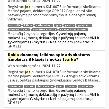
Web turinio sąrašas
2024-11-22
Registraci
jos
numeris KM1067 Ši informacija skelbiama:
Metinė pajamų deklaracija GPM312 Pagal antstolio
patvarkymą pervedamos vykdymo išlaidos Sprendimų
vykdymo...
antstolis
b klasė
deklaravimas
gpm
gpm312
gpmį 24 str
vykdymo išlaidos
depozitinė sąskaita
ne depozitinė sąskaita
Mokesčių žinyno kategorijos:
Gyventojų pajamų
mokestis » Įmonių deklaracijų ir pažymų teikimas VMI ir
gyventojams (V skyrius) » Metinė pajamų deklaracija
GPM312
Kokia
duomenų teikimo apie advokatams
išmokėtas B klasės išmokas
tvarka
?
Web turinio sąrašas
2024-11-22
Registraci
jos
numeris KM1070 Ši informacija skelbiama:
Metinė pajamų deklaracija GPM312 Atlygis advokatams
už jų suteiktas paslaugas (individualios veiklos B klasės...
advokatas
b klasė
deklaravimas
gpm
gpm312
gpmį 24 str
Mokesčių žinyno kategorijos:
Gyventojų pajamų
mokestis » Įmonių deklaracijų ir pažymų teikimas VMI ir
gyventojams (V skyrius) » Metinė pajamų deklaracija
GPM312