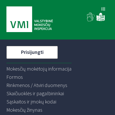
Prisijungti
Mokesčių mokėtojų informacija
Formos
Rinkmenos / Atviri duomenys
Skaičiuoklės ir pagalbininkai
Sąskaitos ir įmokų kodai
Mokesčių žinynas