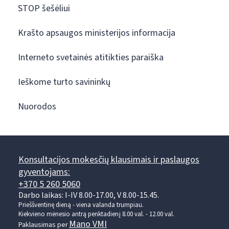
STOP šešėliui
Krašto apsaugos ministerijos informacija
Interneto svetainės atitikties paraiška
Ieškome turto savininkų
Nuorodos
Konsultacijos mokesčių klausimais ir paslaugos
gyventojams:
+370 5 260 5060
Darbo laikas: I-IV 8.00-17.00, V 8.00-15.45.
Prieššventinę dieną - viena valanda trumpiau.
Kiekvieno mėnesio antrą penktadienį 8.00 val. - 12.00 val.
Mano VMI
Paklausimas per