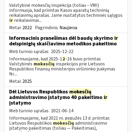
Valstybinė mokesčių inspekcija (toliau – VMI)
informuoja, kad priimtas Kasos aparatų techninių
reikalavimų aprašas. Jame nustatytos techninės sąlygos
ir
reikalavimai...
Metai:
2022
Pagrindinis:
Naujiena
Informacinis pranešimas dėl baudų skyrimo
ir
delspinigių skaičiavimo metodikos pakeitimo
Web turinio sąrašas
2025-12-22
Informuojame, kad 2025-1
2
-16 buvo priimtas
Valstybinės
mokesčių
inspekcijos prie Lietuvos
Respublikos finansų ministerijos viršininko įsakymas
Nr....
Metai:
2025
Dėl Lietuvos Respublikos
mokesčių
administravimo įstatymo 40 pakeitimo
ir
įstatymo
Web turinio sąrašas
2021-06-14
Informuojame, kad 2021 m. gegužės 13 d. priimtas
Lietuvos Respublikos
mokesčių
administravimo
įstatymo pakeitimas (toliau — Pakeitimas),