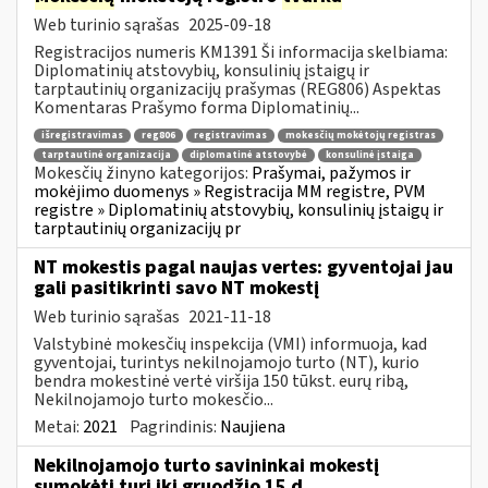
Web turinio sąrašas
2025-09-18
Registracijos numeris KM1391 Ši informacija skelbiama:
Diplomatinių atstovybių, konsulinių įstaigų ir
tarptautinių organizacijų prašymas (REG806) Aspektas
Komentaras Prašymo forma Diplomatinių...
išregistravimas
reg806
registravimas
mokesčių mokėtojų registras
tarptautinė organizacija
diplomatinė atstovybė
konsulinė įstaiga
Mokesčių žinyno kategorijos:
Prašymai, pažymos ir
mokėjimo duomenys » Registracija MM registre, PVM
registre » Diplomatinių atstovybių, konsulinių įstaigų ir
tarptautinių organizacijų pr
NT mokestis pagal naujas vertes: gyventojai jau
gali pasitikrinti savo NT mokestį
Web turinio sąrašas
2021-11-18
Valstybinė mokesčių inspekcija (VMI) informuoja, kad
gyventojai, turintys nekilnojamojo turto (NT), kurio
bendra mokestinė vertė viršija 150 tūkst. eurų ribą,
Nekilnojamojo turto mokesčio...
Metai:
2021
Pagrindinis:
Naujiena
Nekilnojamojo turto savininkai mokestį
sumokėti turi iki gruodžio 15 d.