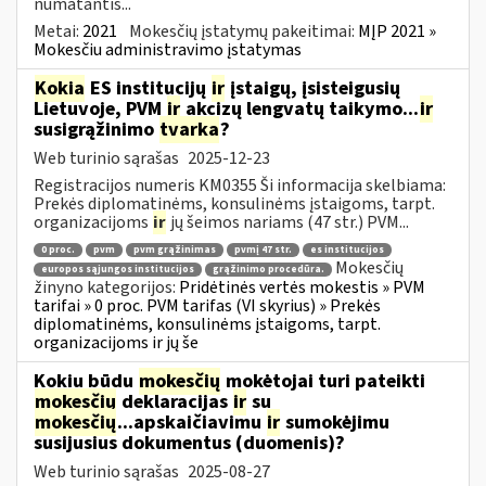
numatantis...
Metai:
2021
Mokesčių įstatymų pakeitimai:
MĮP 2021 »
Mokesčiu administravimo įstatymas
Kokia
ES institucijų
ir
įstaigų, įsisteigusių
Lietuvoje, PVM
ir
akcizų lengvatų taikymo...
ir
susigrąžinimo
tvarka
?
Web turinio sąrašas
2025-12-23
Registracijos numeris KM0355 Ši informacija skelbiama:
Prekės diplomatinėms, konsulinėms įstaigoms, tarpt.
organizacijoms
ir
jų šeimos nariams (47 str.) PVM...
0 proc.
pvm
pvm grąžinimas
pvmį 47 str.
es institucijos
Mokesčių
europos sąjungos institucijos
grąžinimo procedūra.
žinyno kategorijos:
Pridėtinės vertės mokestis » PVM
tarifai » 0 proc. PVM tarifas (VI skyrius) » Prekės
diplomatinėms, konsulinėms įstaigoms, tarpt.
organizacijoms ir jų še
Kokiu būdu
mokesčių
mokėtojai turi pateikti
mokesčių
deklaracijas
ir
su
mokesčių
...apskaičiavimu
ir
sumokėjimu
susijusius dokumentus (duomenis)?
Web turinio sąrašas
2025-08-27