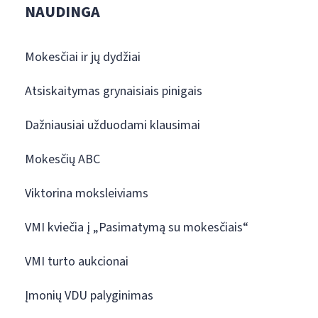
NAUDINGA
Mokesčiai ir jų dydžiai
Atsiskaitymas grynaisiais pinigais
Dažniausiai užduodami klausimai
Mokesčių ABC
Viktorina moksleiviams
VMI kviečia į „Pasimatymą su mokesčiais“
VMI turto aukcionai
Įmonių VDU palyginimas