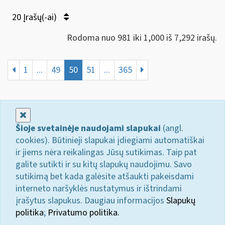
20 Įrašų(-ai)
Rodoma nuo 981 iki 1,000 iš 7,292 irašų.
1
...
49
50
51
...
365
Uždaryti
Šioje svetainėje naudojami slapukai
(angl.
cookies). Būtinieji slapukai įdiegiami automatiškai
ir jiems nėra reikalingas Jūsų sutikimas. Taip pat
galite sutikti ir su kitų slapukų naudojimu. Savo
sutikimą bet kada galėsite atšaukti pakeisdami
interneto naršyklės nustatymus ir ištrindami
įrašytus slapukus. Daugiau informacijos
Slapukų
politika
;
Privatumo politika.