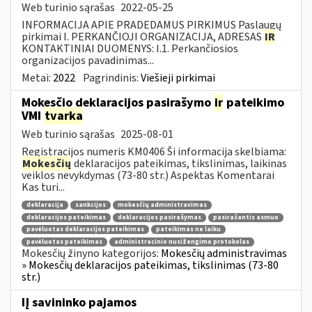
Web turinio sąrašas
2022-05-25
INFORMACIJA APIE PRADEDAMUS PIRKIMUS Paslaugų
pirkimai I. PERKANČIOJI ORGANIZACIJA, ADRESAS
IR
KONTAKTINIAI DUOMENYS: I.1. Perkančiosios
organizacijos pavadinimas...
Metai:
2022
Pagrindinis:
Viešieji pirkimai
Mokesčio deklaracijos pasirašymo
ir
pateikimo
VMI
tvarka
Web turinio sąrašas
2025-08-01
Registracijos numeris KM0406 Ši informacija skelbiama:
Mokesčių
deklaracijos pateikimas, tikslinimas, laikinas
veiklos nevykdymas (73-80 str.) Aspektas Komentarai
Kas turi...
deklaracija
sankcijos
mokesčių administravimas
deklaracijos pateikimas
deklaracijos pasirašymas
pasirašantis asmuo
pavėluotas deklaracijos pateikimas
pateikimas ne laiku
pavėluotas pateikimas
administracinio nusižengimo protokolas
Mokesčių žinyno kategorijos:
Mokesčių administravimas
» Mokesčių deklaracijos pateikimas, tikslinimas (73-80
str.)
IĮ savininko pajamos