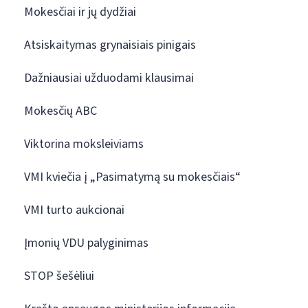
Mokesčiai ir jų dydžiai
Atsiskaitymas grynaisiais pinigais
Dažniausiai užduodami klausimai
Mokesčių ABC
Viktorina moksleiviams
VMI kviečia į „Pasimatymą su mokesčiais“
VMI turto aukcionai
Įmonių VDU palyginimas
STOP šešėliui