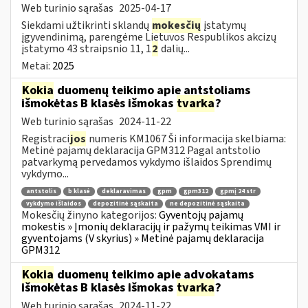
Web turinio sąrašas
2025-04-17
Siekdami užtikrinti sklandų
mokesčių
įstatymų
įgyvendinimą, parengėme Lietuvos Respublikos akcizų
įstatymo 43 straipsnio 11, 1
2
dalių...
Metai:
2025
Kokia
duomenų teikimo apie antstoliams
išmokėtas B klasės išmokas
tvarka
?
Web turinio sąrašas
2024-11-22
Registraci
jos
numeris KM1067 Ši informacija skelbiama:
Metinė pajamų deklaracija GPM312 Pagal antstolio
patvarkymą pervedamos vykdymo išlaidos Sprendimų
vykdymo...
antstolis
b klasė
deklaravimas
gpm
gpm312
gpmį 24 str
vykdymo išlaidos
depozitinė sąskaita
ne depozitinė sąskaita
Mokesčių žinyno kategorijos:
Gyventojų pajamų
mokestis » Įmonių deklaracijų ir pažymų teikimas VMI ir
gyventojams (V skyrius) » Metinė pajamų deklaracija
GPM312
Kokia
duomenų teikimo apie advokatams
išmokėtas B klasės išmokas
tvarka
?
Web turinio sąrašas
2024-11-22