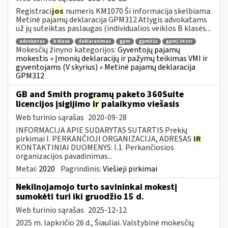
Registraci
jos
numeris KM1070 Ši informacija skelbiama:
Metinė pajamų deklaracija GPM312 Atlygis advokatams
už jų suteiktas paslaugas (individualios veiklos B klasės...
advokatas
b klasė
deklaravimas
gpm
gpm312
gpmį 24 str
Mokesčių žinyno kategorijos:
Gyventojų pajamų
mokestis » Įmonių deklaracijų ir pažymų teikimas VMI ir
gyventojams (V skyrius) » Metinė pajamų deklaracija
GPM312
GB and Smith programų paketo 360Suite
licencijos įsigijimo
ir
palaikymo viešasis
Web turinio sąrašas
2020-09-28
INFORMACIJA APIE SUDARYTAS SUTARTIS Prekių
pirkimai I. PERKANČIOJI ORGANIZACIJA, ADRESAS
IR
KONTAKTINIAI DUOMENYS: I.1. Perkančiosios
organizacijos pavadinimas...
Metai:
2020
Pagrindinis:
Viešieji pirkimai
Nekilnojamojo turto savininkai mokestį
sumokėti turi iki gruodžio 15 d.
Web turinio sąrašas
2025-12-12
2025 m. lapkričio 26 d., Šiauliai. Valstybinė mokesčių