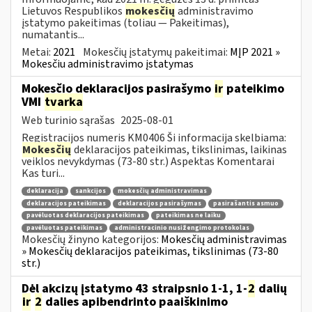
Lietuvos Respublikos
mokesčių
administravimo
įstatymo pakeitimas (toliau — Pakeitimas),
numatantis...
Metai:
2021
Mokesčių įstatymų pakeitimai:
MĮP 2021 »
Mokesčiu administravimo įstatymas
Mokesčio deklaracijos pasirašymo
ir
pateikimo
VMI
tvarka
Web turinio sąrašas
2025-08-01
Registracijos numeris KM0406 Ši informacija skelbiama:
Mokesčių
deklaracijos pateikimas, tikslinimas, laikinas
veiklos nevykdymas (73-80 str.) Aspektas Komentarai
Kas turi...
deklaracija
sankcijos
mokesčių administravimas
deklaracijos pateikimas
deklaracijos pasirašymas
pasirašantis asmuo
pavėluotas deklaracijos pateikimas
pateikimas ne laiku
pavėluotas pateikimas
administracinio nusižengimo protokolas
Mokesčių žinyno kategorijos:
Mokesčių administravimas
» Mokesčių deklaracijos pateikimas, tikslinimas (73-80
str.)
Dėl akcizų įstatymo 43 straipsnio 1-1, 1-
2
dalių
ir
2
dalies apibendrinto paaiškinimo