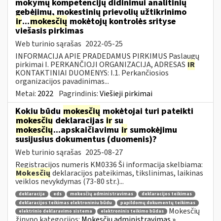
mokymų kompetencijų didinimui analitinių
gebėjimų, mokestinių prievolių užtikrinimo
ir
...
mokesčių
mokėtojų kontrolės srityse
viešasis pirkimas
Web turinio sąrašas
2022-05-25
INFORMACIJA APIE PRADEDAMUS PIRKIMUS Paslaugų
pirkimai I. PERKANČIOJI ORGANIZACIJA, ADRESAS
IR
KONTAKTINIAI DUOMENYS: I.1. Perkančiosios
organizacijos pavadinimas...
Metai:
2022
Pagrindinis:
Viešieji pirkimai
Kokiu būdu
mokesčių
mokėtojai turi pateikti
mokesčių
deklaracijas
ir
su
mokesčių
...apskaičiavimu
ir
sumokėjimu
susijusius dokumentus (duomenis)?
Web turinio sąrašas
2025-08-27
Registracijos numeris KM0336 Ši informacija skelbiama:
Mokesčių
deklaracijos pateikimas, tikslinimas, laikinas
veiklos nevykdymas (73-80 str.)...
deklaracija
eds
mokesčių administravimas
deklaracijos teikimas
deklaracijos teikimas elektroniniu būdu
papildomų dokumentų teikimas
Mokesčių
elektrinio deklaravimo sistema
elektroninis teikimo būdas
žinyno kategorijos:
Mokesčių administravimas »