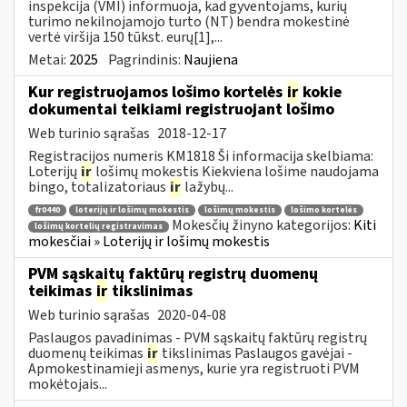
inspekcija (VMI) informuoja, kad gyventojams, kurių
turimo nekilnojamojo turto (NT) bendra mokestinė
vertė viršija 150 tūkst. eurų[1],...
Metai:
2025
Pagrindinis:
Naujiena
Kur registruojamos lošimo kortelės
ir
kokie
dokumentai teikiami registruojant lošimo
Web turinio sąrašas
2018-12-17
Registracijos numeris KM1818 Ši informacija skelbiama:
Loterijų
ir
lošimų mokestis Kiekviena lošime naudojama
bingo, totalizatoriaus
ir
lažybų...
fr0440
loterijų ir lošimų mokestis
lošimų mokestis
lošimo kortelės
Mokesčių žinyno kategorijos:
Kiti
lošimų kortelių registravimas
mokesčiai » Loterijų ir lošimų mokestis
PVM sąskaitų faktūrų registrų duomenų
teikimas
ir
tikslinimas
Web turinio sąrašas
2020-04-08
Paslaugos pavadinimas - PVM sąskaitų faktūrų registrų
duomenų teikimas
ir
tikslinimas Paslaugos gavėjai -
Apmokestinamieji asmenys, kurie yra registruoti PVM
mokėtojais...