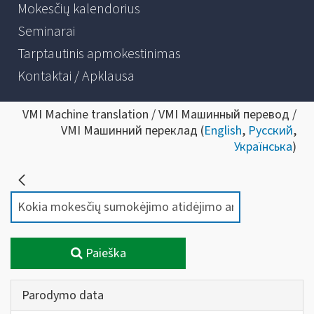
Mokesčių kalendorius
Seminarai
Tarptautinis apmokestinimas
Kontaktai / Apklausa
VMI Machine translation / VMI Машинный перевод /
VMI Машинний переклад (
English
,
Русский
,
Українська
)
Paieška
Parodymo data