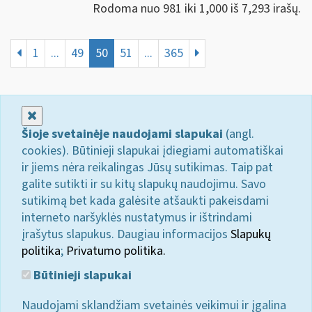
Rodoma nuo 981 iki 1,000 iš 7,293 irašų.
1
...
49
50
51
...
365
Uždaryti
Šioje svetainėje naudojami slapukai
(angl.
cookies). Būtinieji slapukai įdiegiami automatiškai
ir jiems nėra reikalingas Jūsų sutikimas. Taip pat
galite sutikti ir su kitų slapukų naudojimu. Savo
sutikimą bet kada galėsite atšaukti pakeisdami
interneto naršyklės nustatymus ir ištrindami
įrašytus slapukus. Daugiau informacijos
Slapukų
politika
;
Privatumo politika.
Būtinieji slapukai
Naudojami sklandžiam svetainės veikimui ir įgalina