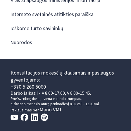
Krašto apsaugos ministerijos informacija
Interneto svetainės atitikties paraiška
Ieškome turto savininkų
Nuorodos
Konsultacijos mokesčių klausimais ir paslaugos
gyventojams:
+370 5 260 5060
Darbo laikas: I-IV 8.00-17.00, V 8.00-15.45.
Prieššventinę dieną - viena valanda trumpiau.
Kiekvieno mėnesio antrą penktadienį 8.00 val. - 12.00 val.
Mano VMI
Paklausimas per