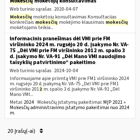
Mokesčių
mokėtojų konsultavimas
Web turinio sąrašas
2020-04-07
Mokesčių
mokėtojų konsultavimas Konsultacijas
konkrečiais
mokesčių
mokėjimo klausimais
mokesčių
mokėtojams teikia...
Informacinis pranešimas dėl VMI prie FM
viršininko 2024 m. rugsėjo 20 d. įsakymo Nr. VA-
75 „Dėl VMI prie FM viršininko 2012 m. spalio 3
d. įsakymo Nr. VA-91 „Dėl Mano VMI naudojimo
taisyklių patvirtinimo“ pakeitimo
Web turinio sąrašas
2024-10-04
Informuojame apie priimtą VMI prie FM1 viršininko 2024
m. rugsėjo 20 d. įsakymą Nr. VA-75 „Dėl VMI prie FM1
viršininko 201
2
m. spalio 3 d. įsakymo Nr. VA-91 „Dėl
Mano VMI...
Metai:
2024
Mokesčių įstatymų pakeitimai:
MĮP 2021 »
Mokesčių administravimo įstatymo pakeitimai nuo 2024
m.
20 Įrašų(-ai)