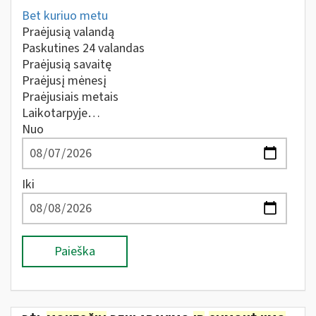
Bet kuriuo metu
Praėjusią valandą
Paskutines 24 valandas
Praėjusią savaitę
Praėjusį mėnesį
Praėjusiais metais
Laikotarpyje…
Nuo
Iki
Paieška