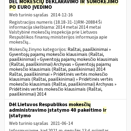
DĖL
MOKESČIŲ
DEKLARAVIMO
IR
SUMOKĖJIMO
PO
EURO ĮVEDIMO
Web turinio sąrašas
2014-12-16
Registracijos numeris (18.18-31-1)RM-20884 Ši
informacija skelbiama: 2014 metai 2014 metai
Valstybinė mokesčių inspekcija prie Lietuvos
Respublikos finansų ministerijos informuoja apie
mokesčių...
Mokesčių žinyno kategorijos:
Raštai, paaiškinimai »
Gyventojų pajamų mokesčio klausimais (Raštai,
paaiškinimai) » Gyventojų pajamų mokesčio klausimais
(Raštai, paaiškinimai) Archyvas » Gyventojų pajamų
mokesčio klausimais (Raštai, paaiškinimai) 2014
Raštai, paaiškinimai » Pridėtinės vertės mokesčio
klausimais (Raštai, paaiškinimai) » Pridėtinės vertės
mokesčio klausimais (Raštai, paaiškinimai) Archyvas »
Pridėtinės vertės mokesčio klausimais (Raštai,
paaiškinimai) 2014
Dėl Lietuvos Respublikos
mokesčių
administravimo įstatymo 40 pakeitimo
ir
įstatymo
Web turinio sąrašas
2021-06-14
Informuojame, kad 2021 m. gegužės 13 d. priimtas