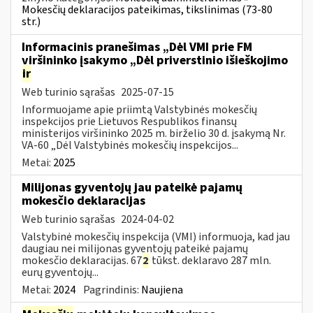
Mokesčių deklaracijos pateikimas, tikslinimas (73-80
str.)
Informacinis pranešimas „Dėl VMI prie FM
viršininko įsakymo „Dėl priverstinio išieškojimo
ir
Web turinio sąrašas
2025-07-15
Informuojame apie priimtą Valstybinės mokesčių
inspekcijos prie Lietuvos Respublikos finansų
ministerijos viršininko 2025 m. birželio 30 d. įsakymą Nr.
VA-60 „Dėl Valstybinės mokesčių inspekcijos...
Metai:
2025
Milijonas gyventojų jau pateikė pajamų
mokesčio deklaracijas
Web turinio sąrašas
2024-04-02
Valstybinė mokesčių inspekcija (VMI) informuoja, kad jau
daugiau nei milijonas gyventojų pateikė pajamų
mokesčio deklaracijas. 67
2
tūkst. deklaravo 287 mln.
eurų gyventojų...
Metai:
2024
Pagrindinis:
Naujiena