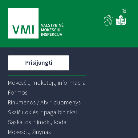
Prisijungti
Mokesčių mokėtojų informacija
Formos
Rinkmenos / Atviri duomenys
Skaičiuoklės ir pagalbininkai
Sąskaitos ir įmokų kodai
Mokesčių žinynas