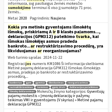
informuoja, jog pasibaigus žemės mokesčio
sumokėjimo
terminui iš viso jį sumokėjo 71 proc.
žemės...
Metai:
2020
Pagrindinis:
Naujiena
Kokia
yra metinės gyventojams išmokėtų
išmokų, priskiriamų A
ir
B klasės pajamoms...,
deklaracijos (GPM312) pateikimo
tvarka
, kai
išmokas išmokėjęs asmuo pradeda
bankroto...
ar
restruktūrizavimo procedūrą, yra
likviduojamas
ar
reorganizuojamas?
Web turinio sąrašas
2024-11-22
Registraci
jos
numeris KM1086 Ši informacija skelbiama:
Metinė pajamų deklaracija GPM312 Išmokas išmokėjęs
asmuo, pradėjus jo bankroto ar restruktūrizavimo
procedūrą,...
bankrotas
gpm
gpm312
likvidavimas
reorganizavimas
restruktūrizavimas
terminas
gpmį 24 str
deklaracijos pateikimas
Mokesčių žinyno kategorijos:
Gyventojų
išmokų deklaravimas
pajamų mokestis » Įmonių deklaracijų ir pažymų
teikimas VMI ir gyventojams (V skyrius) » Metinė pajamų
deklaracija GPM312