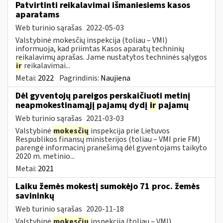
Patvirtinti reikalavimai išmaniesiems kasos
aparatams
Web turinio sąrašas
2022-05-03
Valstybinė mokesčių inspekcija (toliau – VMI)
informuoja, kad priimtas Kasos aparatų techninių
reikalavimų aprašas. Jame nustatytos techninės sąlygos
ir
reikalavimai...
Metai:
2022
Pagrindinis:
Naujiena
Dėl gyventojų pareigos perskaičiuoti metinį
neapmokestinamąjį pajamų dydį
ir
pajamų
Web turinio sąrašas
2021-03-03
Valstybinė
mokesčių
inspekcija prie Lietuvos
Respublikos finansų ministerijos (toliau – VMI prie FM)
parengė informacinį pranešimą dėl gyventojams taikyto
2020 m. metinio...
Metai:
2021
Laiku žemės mokestį sumokėjo 71 proc. žemės
savininkų
Web turinio sąrašas
2020-11-18
Valstybinė
mokesčių
inspekcija (toliau – VMI)