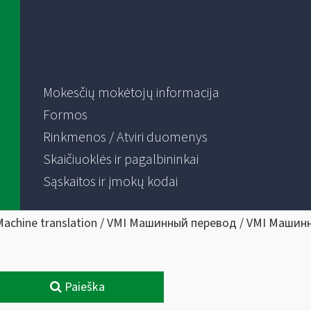
Mokesčių mokėtojų informacija
Formos
Rinkmenos / Atviri duomenys
Skaičiuoklės ir pagalbininkai
Sąskaitos ir įmokų kodai
Machine translation / VMI Машинный перевод / VMI Машин
Paieška