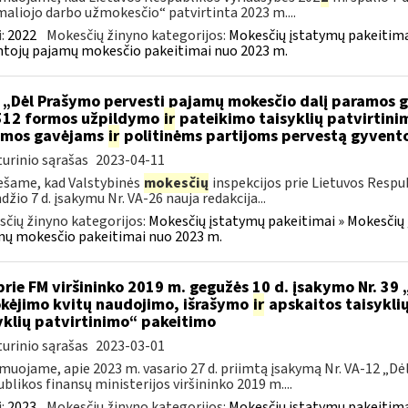
aliojo darbo užmokesčio“ patvirtinta 2023 m....
:
2022
Mokesčių žinyno kategorijos:
Mokesčių įstatymų pakeitima
tojų pajamų mokesčio pakeitimai nuo 2023 m.
 „Dėl Prašymo pervesti pajamų mokesčio dalį paramos 
512 formos užpildymo
ir
pateikimo taisyklių patvirtin
amos gavėjams
ir
politinėms partijoms pervestą gyvent
urinio sąrašas
2023-04-11
šame, kad Valstybinės
mokesčių
inspekcijos prie Lietuvos Respub
džio 7 d. įsakymu Nr. VA-26 nauja redakcija...
čių žinyno kategorijos:
Mokesčių įstatymų pakeitimai » Mokesčių 
ų mokesčio pakeitimai nuo 2023 m.
prie FM viršininko 2019 m. gegužės 10 d. įsakymo Nr. 39
kėjimo kvitų naudojimo, išrašymo
ir
apskaitos taisykli
yklių patvirtinimo“ pakeitimo
urinio sąrašas
2023-03-01
muojame, apie 2023 m. vasario 27 d. priimtą įsakymą Nr. VA-12 „Dė
blikos finansų ministerijos viršininko 2019 m....
:
2023
Mokesčių žinyno kategorijos:
Mokesčių įstatymų pakeitima