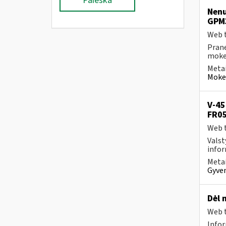
Paieška
Nenu
GPM
Web t
Prane
mokes
Metai
Mokes
V-45
FR0
Web t
Valst
infor
Metai
Gyven
Dėl 
Web t
Infor