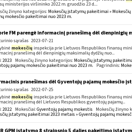
sų ministerijos viršininko 2022 m. gruodžio 23 d....
čių žinyno kategorijos:
Mokesčių įstatymų pakeitimai » Mokesčių 
ų mokesčio pakeitimai nuo 2023 m.
prie FM parengė informacinį pranešimą dėl dienpinigių
urinio sąrašas
2023-07-21
ybinė
mokesčių
inspekcija prie Lietuvos Respublikos finansų minis
macinį pranešimą dėl dienpinigių maksimalių dydžių nuo...
:
2023
Mokesčių žinyno kategorijos:
Mokesčių įstatymų pakeitima
tojų pajamų mokesčio pakeitimai nuo 2023 m.
Pagrindinis:
Mokes
rmacinis pranešimas dėl Gyventojų pajamų mokesčio įst
urinio sąrašas
2022-07-25
ybinė
mokesčių
inspekcija prie Lietuvos Respublikos finansų mini
macinį pranešimą dėl Lietuvos Respublikos gyventojų pajamų...
:
2022
Mokesčiai:
Gyventojų pajamų mokestis
Mokesčių žinyno k
čių įstatymų pakeitimai 2023 metais » Gyventojų pajamų mokesči
LR GPM įstatymo 8 straipsnio 5 dalies pakeitimo įstaty