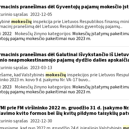
rmacinis pranešimas dėl Gyventojų pajamų mokesčio įst
urinio sąrašas
2022-12-05
ybinė
mokesčių
inspekcija prie Lietuvos Respublikos finansų mini
macinį pranešimą dėl Lietuvos Respublikos gyventojų pajamų...
:
2022
Mokesčių žinyno kategorijos:
Mokesčių įstatymų pakeitima
tojų pajamų mokesčio pakeitimai nuo 2023 m.
rmacinis pranešimas dėl Galutinai išvykstančio iš Lie
nio neapmokestinamojo pajamų dydžio dalies apskaiči
urinio sąrašas
2023-03-13
šame, kad Valstybinės
mokesčių
inspekcijos prie Lietuvos Respub
ninko 2023 m. kovo 9 d. įsakymu Nr. VA-17 buvo...
:
2023
Mokesčių žinyno kategorijos:
Mokesčių įstatymų pakeitima
tojų pajamų mokesčio pakeitimai nuo 2023 m.
VMI prie FM viršininko 2022 m. gruodžio 31 d. įsakymo Nr
avimo kvito formos bei šių kvitų pildymo taisyklių pat
urinio sąrašas
2022-12-30
muojame, kad nuo 2022 m. gruodžio 24 d. įsigaliojo Valstybinės
mo