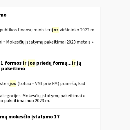
imo
publikos finansų ministeri
jos
viršininko 2022 m.
i » Mokesčių įstatymų pakeitimai 2023 metais »
11 formos
ir
jos
priedų formų...
ir
jų
“ pakeitimo
steri
jos
(toliau – VMI prie FM) praneša, kad
ategorijos:
Mokesčių įstatymų pakeitimai »
o pakeitimai nuo 2023 m.
mų mokesčio įstatymo 17