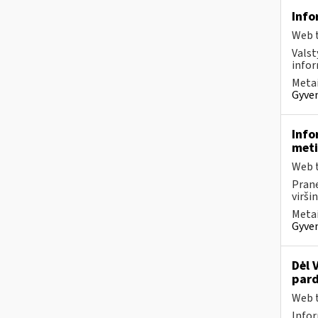
Info
Web t
Valst
infor
Metai
Gyven
Info
meti
Web t
Prane
virši
Metai
Gyven
Dėl 
pard
Web t
Infor