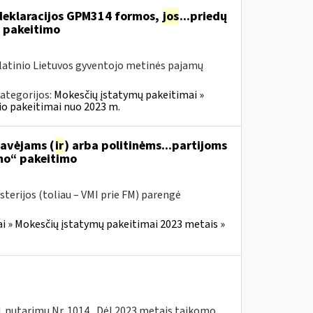
deklaracijos GPM314 formos,
jos
...priedų
 pakeitimo
olatinio Lietuvos gyventojo metinės pajamų
ategorijos:
Mokesčių įstatymų pakeitimai »
o pakeitimai nuo 2023 m.
gavėjams (
ir
) arba politinėms...partijoms
mo“ pakeitimo
sterijos (toliau – VMI prie FM) parengė
i » Mokesčių įstatymų pakeitimai 2023 metais »
d. nutarimu Nr. 1014 „Dėl 2023 metais taikomo