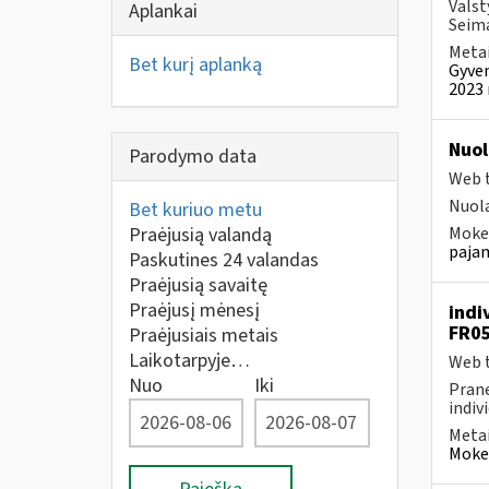
Valst
Aplankai
Seim
Metai
Bet kurį aplanką
Gyven
2023 
Nuol
Parodymo data
Web t
Nuola
Bet kuriuo metu
Praėjusią valandą
Mokes
pajam
Paskutines 24 valandas
Praėjusią savaitę
Praėjusį mėnesį
indi
FR0
Praėjusiais metais
Laikotarpyje…
Web t
Nuo
Iki
Prane
indiv
Metai
Mokes