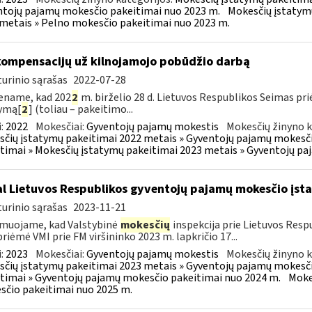
tojų pajamų mokesčio pakeitimai nuo 2023 m.
Mokesčių įstatym
metais » Pelno mokesčio pakeitimai nuo 2023 m.
kompensacijų už kilnojamojo pobūdžio darbą
urinio sąrašas
2022-07-28
ename, kad 202
2
m. birželio 28 d. Lietuvos Respublikos Seimas p
ymą[
2
] (toliau – pakeitimo...
:
2022
Mokesčiai:
Gyventojų pajamų mokestis
Mokesčių žinyno k
čių įstatymų pakeitimai 2022 metais » Gyventojų pajamų mokesči
timai » Mokesčių įstatymų pakeitimai 2023 metais » Gyventojų p
l Lietuvos Respublikos gyventojų pajamų mokesčio įs
urinio sąrašas
2023-11-21
muojame, kad Valstybinė
mokesčių
inspekcija prie Lietuvos Respu
priėmė VMI prie FM viršininko 2023 m. lapkričio 17...
:
2023
Mokesčiai:
Gyventojų pajamų mokestis
Mokesčių žinyno k
čių įstatymų pakeitimai 2023 metais » Gyventojų pajamų mokesči
timai » Gyventojų pajamų mokesčio pakeitimai nuo 2024 m.
Moke
čio pakeitimai nuo 2025 m.