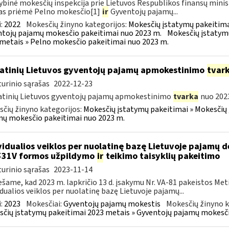
ybinė mokesčių inspekcija prie Lietuvos Respublikos finansų minis
as priėmė Pelno mokesčio[1]
ir
Gyventojų pajamų...
:
2022
Mokesčių žinyno kategorijos:
Mokesčių įstatymų pakeitima
tojų pajamų mokesčio pakeitimai nuo 2023 m.
Mokesčių įstatym
metais » Pelno mokesčio pakeitimai nuo 2023 m.
atinių Lietuvos gyventojų pajamų apmokestinimo
tvar
urinio sąrašas
2022-12-23
tinių Lietuvos gyventojų pajamų apmokestinimo
tvarka
nuo 2023
čių žinyno kategorijos:
Mokesčių įstatymų pakeitimai » Mokesčių 
ų mokesčio pakeitimai nuo 2023 m.
vidualios veiklos per nuolatinę bazę Lietuvoje pajamų 
531V formos užpildymo
ir
teikimo taisyklių pakeitimo
urinio sąrašas
2023-11-14
šame, kad 2023 m. lapkričio 13 d. įsakymu Nr. VA-81 pakeistos Me
idualios veiklos per nuolatinę bazę Lietuvoje pajamų...
:
2023
Mokesčiai:
Gyventojų pajamų mokestis
Mokesčių žinyno k
čių įstatymų pakeitimai 2023 metais » Gyventojų pajamų mokesči