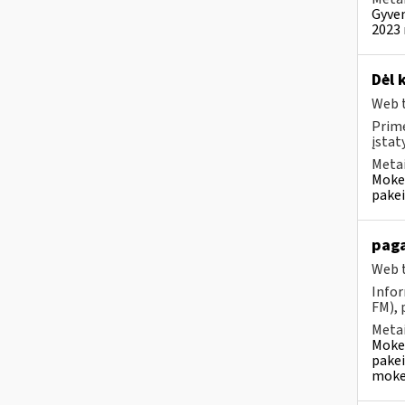
Gyven
2023 
Dėl 
Web t
Prim
įstat
Metai
Mokes
pakei
paga
Web t
Infor
FM), 
Metai
Mokes
pakei
mokes