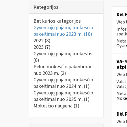
Kategorijos
Dėl 
Bet kurios kategorijos
Web t
Gyventojų pajamų mokesčio
Infor
pakeitimai nuo 2023 m.
(18)
spalio
2022
(8)
Metai
Gyven
2023
(7)
Gyventojų pajamų mokestis
(6)
VA- 
Pelno mokesčio pakeitimai
užpi
nuo 2023 m.
(2)
Web t
Gyventojų pajamų mokesčio
Valst
pakeitimai nuo 2024 m.
(1)
Valst
Gyventojų pajamų mokesčio
Metai
Mokes
pakeitimai nuo 2025 m.
(1)
Mokesčio naujiena
(1)
Dėl 
Web t