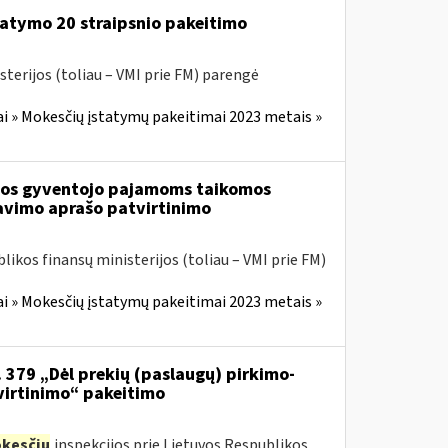
atymo 20 straipsnio pakeitimo
sterijos (toliau – VMI prie FM) parengė
i » Mokesčių įstatymų pakeitimai 2023 metais »
tuvos gyventojo pajamoms taikomos
avimo aprašo patvirtinimo
likos finansų ministerijos (toliau – VMI prie FM)
i » Mokesčių įstatymų pakeitimai 2023 metais »
. 379 „Dėl prekių (paslaugų) pirkimo-
virtinimo“ pakeitimo
kesčių
inspekcijos prie Lietuvos Respublikos