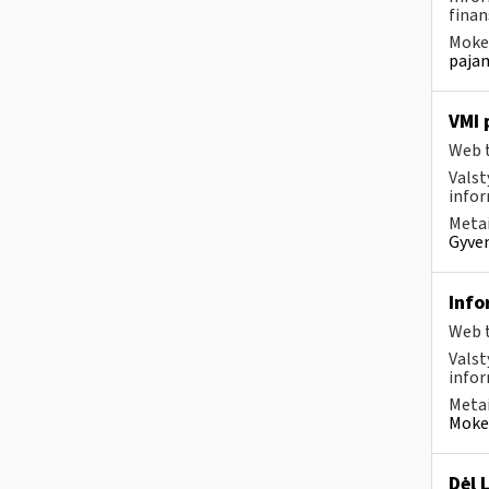
finan
Mokes
pajam
VMI 
Web t
Valst
infor
Metai
Gyven
Info
Web t
Valst
infor
Metai
Mokes
Dėl 