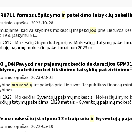
FR0711 formos užpildymo
ir
pateikimo taisyklių pakeit
urinio sąrašas
2022-10-28
muojame, kad Valstybinės mokesčių inspekci
jos
prie Lietuvos Res
 19 d. įsakymu Nr....
:
2022
Mokesčių žinyno kategorijos:
Mokesčių įstatymų pakeitima
tojų pajamų mokesčio pakeitimai nuo 2023 m.
93 „Dėl Pavyzdinės pajamų mokesčio deklaracijos GPM3
ldymo, pateikimo bei tikslinimo taisyklių patvirtinimo
urinio sąrašas
2023-08-01
ybinė
mokesčių
inspekcija prie Lietuvos Respublikos finansų mini
ybinės...
:
2023
Mokesčiai:
Gyventojų pajamų mokestis
Mokesčių žinyno k
čių įstatymų pakeitimai 2023 metais » Gyventojų pajamų mokesči
Pelno mokesčio įstatymo 12 straipsnio
ir
Gyventojų paja
urinio sąrašas
2022-05-10