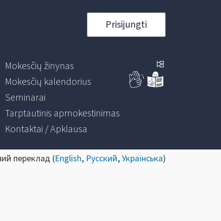
Prisijungti
Mokesčių žinynas
Mokesčių kalendorius
Seminarai
Tarptautinis apmokestinimas
Kontaktai / Apklausa
ний переклад (
English
,
Русский
,
Українська
)