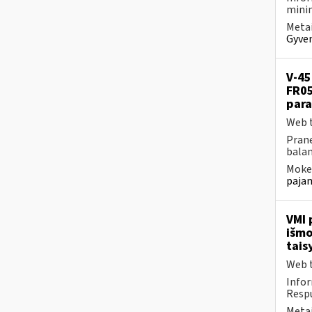
minim
Metai
Gyven
V-45
FR0
par
Web t
Prane
balan
Mokes
pajam
VMI 
išmo
tais
Web t
Infor
Respu
Metai