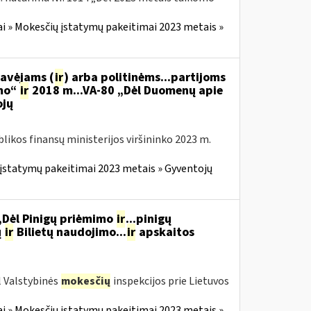
i » Mokesčių įstatymų pakeitimai 2023 metais »
gavėjams (
ir
) arba politinėms...partijoms
imo“
ir
2018 m...VA-80 „Dėl Duomenų apie
ojų
likos finansų ministerijos viršininko 2023 m.
įstatymų pakeitimai 2023 metais » Gyventojų
 „Dėl Pinigų priėmimo
ir
...pinigų
ų
ir
Bilietų naudojimo...
ir
apskaitos
l Valstybinės
mokesčių
inspekcijos prie Lietuvos
i » Mokesčių įstatymų pakeitimai 2023 metais »