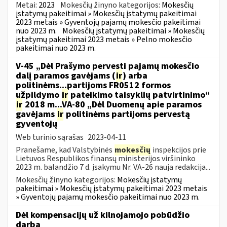
Metai:
2023
Mokesčių žinyno kategorijos:
Mokesčių
įstatymų pakeitimai » Mokesčių įstatymų pakeitimai
2023 metais » Gyventojų pajamų mokesčio pakeitimai
nuo 2023 m.
Mokesčių įstatymų pakeitimai » Mokesčių
įstatymų pakeitimai 2023 metais » Pelno mokesčio
pakeitimai nuo 2023 m.
V-45 „Dėl Prašymo pervesti pajamų mokesčio
dalį paramos gavėjams (
ir
) arba
politinėms...partijoms FR0512 formos
užpildymo
ir
pateikimo taisyklių patvirtinimo“
ir
2018 m...VA-80 „Dėl Duomenų apie paramos
gavėjams
ir
politinėms partijoms pervestą
gyventojų
Web turinio sąrašas
2023-04-11
Pranešame, kad Valstybinės
mokesčių
inspekcijos prie
Lietuvos Respublikos finansų ministerijos viršininko
2023 m. balandžio 7 d. įsakymu Nr. VA-26 nauja redakcija...
Mokesčių žinyno kategorijos:
Mokesčių įstatymų
pakeitimai » Mokesčių įstatymų pakeitimai 2023 metais
» Gyventojų pajamų mokesčio pakeitimai nuo 2023 m.
Dėl kompensacijų už kilnojamojo pobūdžio
darbą