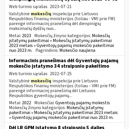
Web turinio sąrašas
2023-07-21
Valstybinė
mokesčių
inspekcija prie Lietuvos
Respublikos finansų ministerijos (toliau - VMI prie FM)
parengė informacinį pranešimą dėl dienpinigių
maksimalių dydžių nuo...
Metai:
2023
Mokesčių žinyno kategorijos:
Mokesčių
įstatymų pakeitimai » Mokesčių įstatymų pakeitimai
2023 metais » Gyventojų pajamų mokesčio pakeitimai
nuo 2023 m.
Pagrindinis:
Mokesčio naujiena
Informacinis pranešimas dėl Gyventojų pajamų
mokesčio įstatymo 34 straipsnio pakeitimo
Web turinio sąrašas
2022-07-25
Valstybinė
mokesčių
inspekcija prie Lietuvos
Respublikos finansų ministerijos (toliau – VMI prie FM)
parengė informacinį pranešimą dėl Lietuvos
Respublikos gyventojų pajamų...
Metai:
2022
Mokesčiai:
Gyventojų pajamų mokestis
Mokesčių žinyno kategorijos:
Mokesčių įstatymų
pakeitimai » Mokesčių įstatymų pakeitimai 2023 metais
» Gyventojų pajamų mokesčio pakeitimai nuo 2023 m.
Dėl LR GPM įstatymo 8 straipsnio 5 dalies