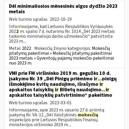
Dėl minimaliosios mėnesinės algos dydžio 2023
metais
Web turinio sąrašas
2022-10-19
Informuojame, kad Lietuvos Respublikos Vyriausybės
202
2
m. spalio 7 d. nutarimu Nr. 1014 „Dėl 2023 metais
taikomo minimaliojo darbo užmokesčio“ patvirtinta
2023 m....
Metai:
2022
Mokesčių žinyno kategorijos:
Mokesčių
įstatymų pakeitimai » Mokesčių įstatymų pakeitimai
2023 metais » Gyventojų pajamų mokesčio pakeitimai
nuo 2023 m.
VMI prie FM viršininko 2019 m. gegužės 10 d.
įsakymo Nr. 39 „Dėl Pinigų priėmimo
ir
...pinigų
išmokėjimo kvitų naudojimo, išrašymo
ir
apskaitos taisyklių
ir
Bilietų naudojimo...
ir
apskaitos taisyklių patvirtinimo“ pakeitimo
Web turinio sąrašas
2023-03-01
Informuojame, apie 2023 m. vasario 27 d. priimtą
įsakymą Nr. VA-12 „Dėl Valstybinės
mokesčių
inspekcijos prie Lietuvos Respublikos finansų
ministerijos viršininko 2019 m....