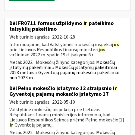
Dėl FR0711 formos užpildymo
ir
pateikimo
taisyklių pakeitimo
Web turinio sąrašas
2022-10-28
Informuojame, kad Valstybinės mokesčių inspekci
jos
prie Lietuvos Respublikos finansų ministeri
jos
viršininko 2022 m. spalio 19 d. įsakymu Nr....
Metai:
2022
Mokesčių žinyno kategorijos:
Mokesčių
įstatymų pakeitimai » Mokesčių įstatymų pakeitimai
2023 metais » Gyventojų pajamų mokesčio pakeitimai
nuo 2023 m.
Dėl Pelno mokesčio įstatymo 12 straipsnio
ir
Gyventojų pajamų mokesčio įstatymo 17
Web turinio sąrašas
2022-05-10
Valstybinė mokesčių inspekcija prie Lietuvos
Respublikos finansų ministerijos informuoja, kad
Lietuvos Respublikos Seimas priėmė Pelno mokesčio[1]
ir
Gyventojų pajamų...
Metai:
2022
Mokesčių žinyno kategorijos:
Mokesčių