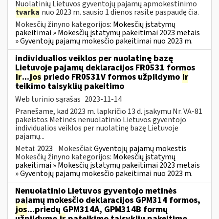
Nuolatinių Lietuvos gyventojų pajamų apmokestinimo
tvarka
nuo 2023 m. sausio 1 dienos rasite paspaudę čia.
Mokesčių žinyno kategorijos:
Mokesčių įstatymų
pakeitimai » Mokesčių įstatymų pakeitimai 2023 metais
» Gyventojų pajamų mokesčio pakeitimai nuo 2023 m.
individualios veiklos per nuolatinę bazę
Lietuvoje pajamų deklaracijos FR0531 formos
ir
...
jos
priedo FR0531V formos užpildymo
ir
teikimo taisyklių pakeitimo
Web turinio sąrašas
2023-11-14
Pranešame, kad 2023 m. lapkričio 13 d. įsakymu Nr. VA-81
pakeistos Metinės nenuolatinio Lietuvos gyventojo
individualios veiklos per nuolatinę bazę Lietuvoje
pajamų...
Metai:
2023
Mokesčiai:
Gyventojų pajamų mokestis
Mokesčių žinyno kategorijos:
Mokesčių įstatymų
pakeitimai » Mokesčių įstatymų pakeitimai 2023 metais
» Gyventojų pajamų mokesčio pakeitimai nuo 2023 m.
Nenuolatinio Lietuvos gyventojo metinės
pajamų mokesčio deklaracijos GPM314 formos,
jos
...priedų GPM314A, GPM314B formų
užpildymo
ir
pateikimo taisyklių pakeitimo