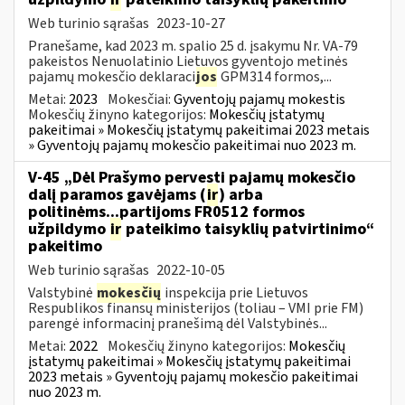
Web turinio sąrašas
2023-10-27
Pranešame, kad 2023 m. spalio 25 d. įsakymu Nr. VA-79
pakeistos Nenuolatinio Lietuvos gyventojo metinės
pajamų mokesčio deklaraci
jos
GPM314 formos,...
Metai:
2023
Mokesčiai:
Gyventojų pajamų mokestis
Mokesčių žinyno kategorijos:
Mokesčių įstatymų
pakeitimai » Mokesčių įstatymų pakeitimai 2023 metais
» Gyventojų pajamų mokesčio pakeitimai nuo 2023 m.
V-45 „Dėl Prašymo pervesti pajamų mokesčio
dalį paramos gavėjams (
ir
) arba
politinėms...partijoms FR0512 formos
užpildymo
ir
pateikimo taisyklių patvirtinimo“
pakeitimo
Web turinio sąrašas
2022-10-05
Valstybinė
mokesčių
inspekcija prie Lietuvos
Respublikos finansų ministerijos (toliau – VMI prie FM)
parengė informacinį pranešimą dėl Valstybinės...
Metai:
2022
Mokesčių žinyno kategorijos:
Mokesčių
įstatymų pakeitimai » Mokesčių įstatymų pakeitimai
2023 metais » Gyventojų pajamų mokesčio pakeitimai
nuo 2023 m.