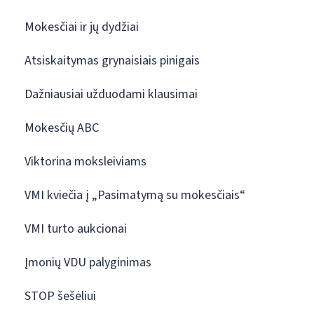
Mokesčiai ir jų dydžiai
Atsiskaitymas grynaisiais pinigais
Dažniausiai užduodami klausimai
Mokesčių ABC
Viktorina moksleiviams
VMI kviečia į „Pasimatymą su mokesčiais“
VMI turto aukcionai
Įmonių VDU palyginimas
STOP šešėliui