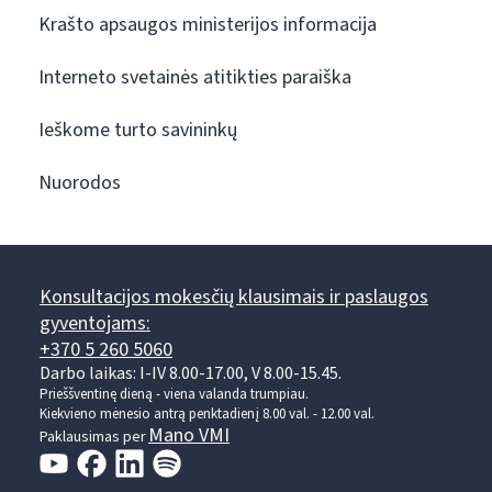
Krašto apsaugos ministerijos informacija
Interneto svetainės atitikties paraiška
Ieškome turto savininkų
Nuorodos
Konsultacijos mokesčių klausimais ir paslaugos
gyventojams:
+370 5 260 5060
Darbo laikas: I-IV 8.00-17.00, V 8.00-15.45.
Prieššventinę dieną - viena valanda trumpiau.
Kiekvieno mėnesio antrą penktadienį 8.00 val. - 12.00 val.
Mano VMI
Paklausimas per