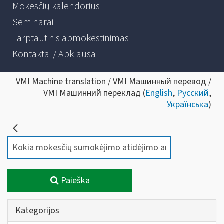
Mokesčių kalendorius
Seminarai
Tarptautinis apmokestinimas
Kontaktai / Apklausa
VMI Machine translation / VMI Машинный перевод /
VMI Машинний переклад (
English
,
Русский
,
Українська
)
Paieška
Kategorijos