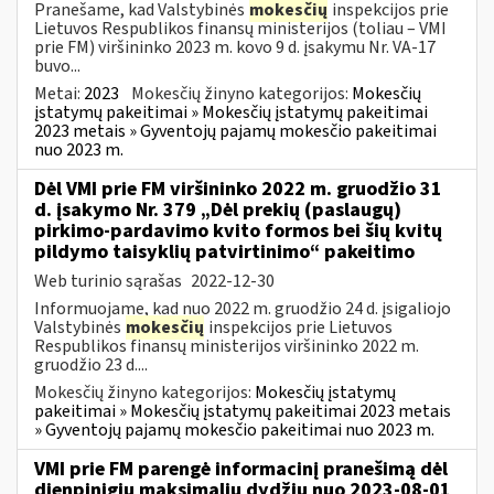
Pranešame, kad Valstybinės
mokesčių
inspekcijos prie
Lietuvos Respublikos finansų ministerijos (toliau – VMI
prie FM) viršininko 2023 m. kovo 9 d. įsakymu Nr. VA-17
buvo...
Metai:
2023
Mokesčių žinyno kategorijos:
Mokesčių
įstatymų pakeitimai » Mokesčių įstatymų pakeitimai
2023 metais » Gyventojų pajamų mokesčio pakeitimai
nuo 2023 m.
Dėl VMI prie FM viršininko 2022 m. gruodžio 31
d. įsakymo Nr. 379 „Dėl prekių (paslaugų)
pirkimo-pardavimo kvito formos bei šių kvitų
pildymo taisyklių patvirtinimo“ pakeitimo
Web turinio sąrašas
2022-12-30
Informuojame, kad nuo 2022 m. gruodžio 24 d. įsigaliojo
Valstybinės
mokesčių
inspekcijos prie Lietuvos
Respublikos finansų ministerijos viršininko 2022 m.
gruodžio 23 d....
Mokesčių žinyno kategorijos:
Mokesčių įstatymų
pakeitimai » Mokesčių įstatymų pakeitimai 2023 metais
» Gyventojų pajamų mokesčio pakeitimai nuo 2023 m.
VMI prie FM parengė informacinį pranešimą dėl
dienpinigių maksimalių dydžių nuo 2023-08-01