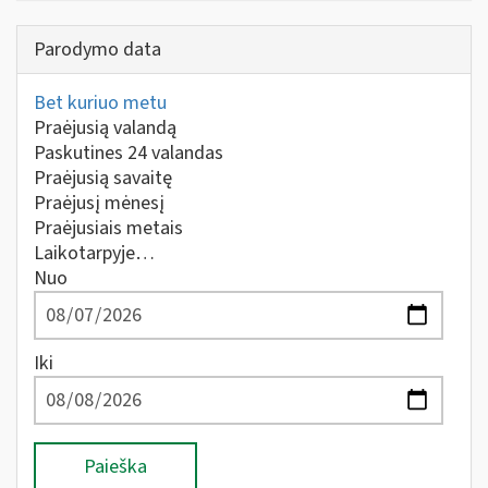
Parodymo data
Bet kuriuo metu
Praėjusią valandą
Paskutines 24 valandas
Praėjusią savaitę
Praėjusį mėnesį
Praėjusiais metais
Laikotarpyje…
Nuo
Iki
Paieška