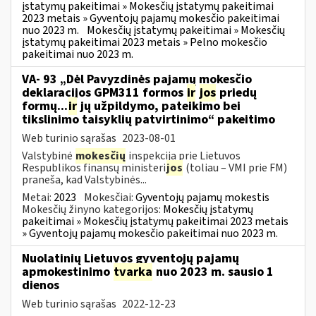
įstatymų pakeitimai » Mokesčių įstatymų pakeitimai
2023 metais » Gyventojų pajamų mokesčio pakeitimai
nuo 2023 m.
Mokesčių įstatymų pakeitimai » Mokesčių
įstatymų pakeitimai 2023 metais » Pelno mokesčio
pakeitimai nuo 2023 m.
VA- 93 „Dėl Pavyzdinės pajamų mokesčio
deklaracijos GPM311 formos
ir
jos
priedų
formų...
ir
jų užpildymo, pateikimo bei
tikslinimo taisyklių patvirtinimo“ pakeitimo
Web turinio sąrašas
2023-08-01
Valstybinė
mokesčių
inspekcija prie Lietuvos
Respublikos finansų ministeri
jos
(toliau – VMI prie FM)
praneša, kad Valstybinės...
Metai:
2023
Mokesčiai:
Gyventojų pajamų mokestis
Mokesčių žinyno kategorijos:
Mokesčių įstatymų
pakeitimai » Mokesčių įstatymų pakeitimai 2023 metais
» Gyventojų pajamų mokesčio pakeitimai nuo 2023 m.
Nuolatinių Lietuvos gyventojų pajamų
apmokestinimo
tvarka
nuo 2023 m. sausio 1
dienos
Web turinio sąrašas
2022-12-23