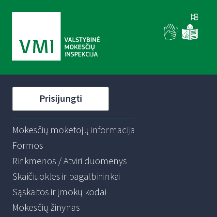
Prisijungti
Mokesčių mokėtojų informacija
Formos
Rinkmenos / Atviri duomenys
Skaičiuoklės ir pagalbininkai
Sąskaitos ir įmokų kodai
Mokesčių žinynas