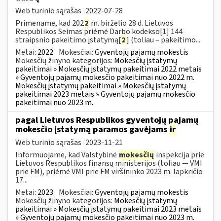
Web turinio sąrašas
2022-07-28
Primename, kad 202
2
m. birželio 28 d. Lietuvos
Respublikos Seimas priėmė Darbo kodekso[1] 144
straipsnio pakeitimo įstatymą[
2
] (toliau – pakeitimo...
Metai:
2022
Mokesčiai:
Gyventojų pajamų mokestis
Mokesčių žinyno kategorijos:
Mokesčių įstatymų
pakeitimai » Mokesčių įstatymų pakeitimai 2022 metais
» Gyventojų pajamų mokesčio pakeitimai nuo 2022 m.
Mokesčių įstatymų pakeitimai » Mokesčių įstatymų
pakeitimai 2023 metais » Gyventojų pajamų mokesčio
pakeitimai nuo 2023 m.
pagal Lietuvos Respublikos gyventojų pajamų
mokesčio įstatymą paramos gavėjams
ir
Web turinio sąrašas
2023-11-21
Informuojame, kad Valstybinė
mokesčių
inspekcija prie
Lietuvos Respublikos finansų ministerijos (toliau — VMI
prie FM), priėmė VMI prie FM viršininko 2023 m. lapkričio
17...
Metai:
2023
Mokesčiai:
Gyventojų pajamų mokestis
Mokesčių žinyno kategorijos:
Mokesčių įstatymų
pakeitimai » Mokesčių įstatymų pakeitimai 2023 metais
» Gyventojų pajamų mokesčio pakeitimai nuo 2023 m.