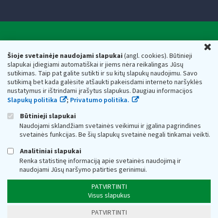
Valstybinė mokesčių inspekcija prie Lietuvos
U
Respublikos finansų ministerijos
Šioje svetainėje naudojami slapukai
(angl. cookies). Būtinieji
slapukai įdiegiami automatiškai ir jiems nėra reikalingas Jūsų
Biudžetinė įstaiga. Juridinio asmens kodas — 188659752,
sutikimas. Taip pat galite sutikti ir su kitų slapukų naudojimu. Savo
adresas: Vasario 16-osios g. 14, 01107 Vilnius, Lietuva, el.paštas:
sutikimą bet kada galėsite atšaukti pakeisdami interneto naršyklės
vmi@vmi.lt
, E. pristatymo dėžutės adresas 188659752
nustatymus ir ištrindami įrašytus slapukus. Daugiau informacijos
Duomenys apie Valstybinę mokesčių inspekciją prie Lietuvos
Slapukų politika
;
Privatumo politika.
Respublikos finansų ministerijos kaupiami ir saugomi Juridinių
asmenų registre
Būtinieji slapukai
Naudojami sklandžiam svetainės veikimui ir įgalina pagrindines
svetainės funkcijas. Be šių slapukų svetainė negali tinkamai veikti.
Analitiniai slapukai
Renka statistinę informaciją apie svetainės naudojimą ir
naudojami Jūsų naršymo patirties gerinimui.
PATVIRTINTI
Visus slapukus
PATVIRTINTI