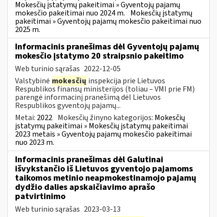
Mokesčių įstatymų pakeitimai » Gyventojų pajamų
mokesčio pakeitimai nuo 2024 m.
Mokesčių įstatymų
pakeitimai » Gyventojų pajamų mokesčio pakeitimai nuo
2025 m.
Informacinis pranešimas dėl Gyventojų pajamų
mokesčio įstatymo 20 straipsnio pakeitimo
Web turinio sąrašas
2022-12-05
Valstybinė
mokesčių
inspekcija prie Lietuvos
Respublikos finansų ministerijos (toliau – VMI prie FM)
parengė informacinį pranešimą dėl Lietuvos
Respublikos gyventojų pajamų...
Metai:
2022
Mokesčių žinyno kategorijos:
Mokesčių
įstatymų pakeitimai » Mokesčių įstatymų pakeitimai
2023 metais » Gyventojų pajamų mokesčio pakeitimai
nuo 2023 m.
Informacinis pranešimas dėl Galutinai
išvykstančio iš Lietuvos gyventojo pajamoms
taikomos metinio neapmokestinamojo pajamų
dydžio dalies apskaičiavimo aprašo
patvirtinimo
Web turinio sąrašas
2023-03-13