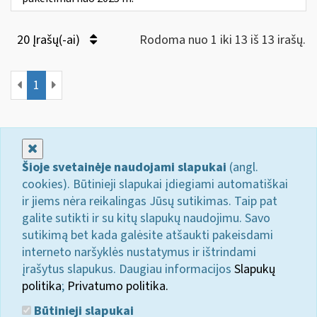
20 Įrašų(-ai)
Rodoma nuo 1 iki 13 iš 13 irašų.
1
Uždaryti
Šioje svetainėje naudojami slapukai
(angl.
cookies). Būtinieji slapukai įdiegiami automatiškai
ir jiems nėra reikalingas Jūsų sutikimas. Taip pat
galite sutikti ir su kitų slapukų naudojimu. Savo
sutikimą bet kada galėsite atšaukti pakeisdami
interneto naršyklės nustatymus ir ištrindami
įrašytus slapukus. Daugiau informacijos
Slapukų
politika
;
Privatumo politika.
Būtinieji slapukai