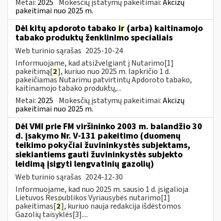
Metai:
2025
Mokesčių įstatymų pakeitimai:
Akcizų
pakeitimai nuo 2025 m.
Dėl kitų apdoroto tabako
ir
(arba) kaitinamojo
tabako produktų ženklinimo specialiais
Web turinio sąrašas
2025-10-24
Informuojame, kad atsižvelgiant į Nutarimo[1]
pakeitimą[
2
], kuriuo nuo 2025 m. lapkričio 1 d.
pakeičiamas Nutarimu patvirtintų Apdoroto tabako,
kaitinamojo tabako produktų,...
Metai:
2025
Mokesčių įstatymų pakeitimai:
Akcizų
pakeitimai nuo 2025 m.
Dėl VMI prie FM viršininko 2003 m. balandžio 30
d. įsakymo Nr. V-131 pakeitimo (duomenų
teikimo pokyčiai žuvininkystės subjektams,
siekiantiems gauti žuvininkystės subjekto
leidimą įsigyti lengvatinių gazolių)
Web turinio sąrašas
2024-12-30
Informuojame, kad nuo 2025 m. sausio 1 d. įsigalioja
Lietuvos Respublikos Vyriausybės nutarimo[1]
pakeitimas[
2
], kuriuo nauja redakcija išdėstomos
Gazolių taisyklės[3]....