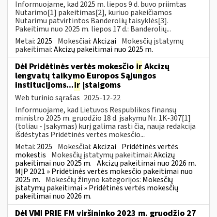
Informuojame, kad 2025 m. liepos 9 d. buvo priimtas
Nutarimo[1] pakeitimas[2], kuriuo pakeičiamos
Nutarimu patvirtintos Banderolių taisyklės[3].
Pakeitimu nuo 2025 m. liepos 17 d.: Banderolių...
Metai:
2025
Mokesčiai:
Akcizai
Mokesčių įstatymų
pakeitimai:
Akcizų pakeitimai nuo 2025 m.
Dėl Pridėtinės vertės mokesčio
ir
Akcizų
lengvatų taikymo Europos Sąjungos
institucijoms...
ir
įstaigoms
Web turinio sąrašas
2025-12-22
Informuojame, kad Lietuvos Respublikos finansų
ministro 2025 m. gruodžio 18 d. įsakymu Nr. 1K-307[1]
(toliau - Įsakymas) kurį galima rasti čia, nauja redakcija
išdėstytas Pridėtinės vertės mokesčio...
Metai:
2025
Mokesčiai:
Akcizai
Pridėtinės vertės
mokestis
Mokesčių įstatymų pakeitimai:
Akcizų
pakeitimai nuo 2025 m.
Akcizų pakeitimai nuo 2026 m.
MĮP 2021 » Pridėtinės vertės mokesčio pakeitimai nuo
2025 m.
Mokesčių žinyno kategorijos:
Mokesčių
įstatymų pakeitimai » Pridėtinės vertės mokesčių
pakeitimai nuo 2026 m.
Dėl VMI PRIE FM viršininko 2023 m. gruodžio 27