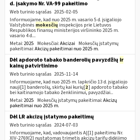
d. įsakymo Nr. VA-99 pakeitimo
Web turinio sąrašas
2025-02-05
Informuojame, kad nuo 2025 m. vasario 5 d. įsigaliojo
Valstybinės
mokesčių
inspekcijos prie Lietuvos
Respublikos finansų ministerijos viršininko 2025 m.
vasario 4 d....
Metai:
2025
Mokesčiai:
Akcizai
Mokesčių įstatymų
pakeitimai:
Akcizų pakeitimai nuo 2025 m.
Dėl apdoroto tabako banderolių pavyzdžių
ir
kainų patvirtinimo
Web turinio sąrašas
2025-11-14
Informuojame, kad nuo 2025 m. lapkričio 13 d. įsigaliojo
nauji[1] banderolių, skirtų kai kurių[
2
] apdoroto tabako
bei kaitinamojo tabako ženklinimui, pavyzdžiai...
Metai:
2025
Mokesčių įstatymų pakeitimai:
Akcizų
pakeitimai nuo 2025 m.
Dėl LR akcizų įstatymo pakeitimų
Web turinio sąrašas
2024-07-03
Informuojame, kad, vadovaujantis AĮ[1] pakeitimu Nr.
XIV-2769[2] nustatomas trimetis akcizų tarifų didėjimo