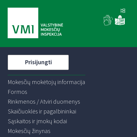
Prisijungti
Mokesčių mokėtojų informacija
Formos
Rinkmenos / Atviri duomenys
Skaičiuoklės ir pagalbininkai
Sąskaitos ir įmokų kodai
Mokesčių žinynas