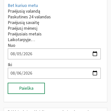
Bet kuriuo metu
Praėjusią valandą
Paskutines 24 valandas
Praėjusią savaitę
Praėjusį mėnesį
Praėjusiais metais
Laikotarpyje…
Nuo
Iki
Paieška