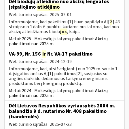
Dėl biodujų atleidimo nuo akcizų lengvatos
įsigaliojimo
atidėjimo
Web turinio sąrašas
2025-07-01
Informuojame, kad pakeitimu[1] buvo papildyta AĮ[
2
] 43
straipsnio 1 dalis 6 punktu, kuriame nustatoma, kad nuo
akcizų atleidžiamos biodu
jos
, kaip...
Metai:
2025
Mokesčių įstatymų pakeitimai:
Akcizų
pakeitimai nuo 2025 m.
VA-99, Nr. 156
ir
Nr. VA-17 pakeitimo
Web turinio sąrašas
2024-12-19
Informuojame, kad, atsižvelgiant į nuo 2025 m. sausio 1
d. įsigaliosiančius AĮ[1] pakeitimus[2], susijusius su
anglies dioksido dedamosios taikymu energiniams
produktams bei į Energinių produktų...
Metai:
2024
Mokesčių įstatymų pakeitimai:
Akcizų
pakeitimai nuo 2025 m.
Dėl Lietuvos Respublikos vyriausybės 2004 m.
balandžio 9 d. nutarimo Nr. 408 pakeitimo
(banderolės)
Web turinio sąrašas
2025-07-23