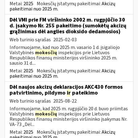
Metai:
2025
Mokesčių įstatymų pakeitimai:
Akcizų
pakeitimai nuo 2025 m.
Dėl VMI prie FM viršininko 2002 m. rugpjūčio 30
d. įsakymo Nr. 255 pakeitimo (sumokėtų akcizų
grąžinimas dėl anglies dioksido dedamosios)
Web turinio sąrašas
2025-02-03
Informuojame, kad nuo 2025 m. vasario 1 d. įsigaliojo
Valstybinės
mokesčių
inspekcijos prie Lietuvos
Respublikos finansų ministerijos viršininko 2025 m.
sausio 31 d....
Metai:
2025
Mokesčių įstatymų pakeitimai:
Akcizų
pakeitimai nuo 2025 m.
Dėl naujos akcizų deklaracijos AKC430 formos
patvirtinimo, pildymo
ir
pateikimo
Web turinio sąrašas
2025-08-22
Informuojame, kad 2025 m. rugpjūčio 20 d. buvo priimtas
Valstybinės
mokesčių
inspekcijos prie Lietuvos
Respublikos finansų ministerijos viršininko įsakymas Nr.
VA-73 „Dėl...
Metai:
2025
Mokesčių įstatymų pakeitimai:
Akcizų
pakeitimai nuo 2025 m.