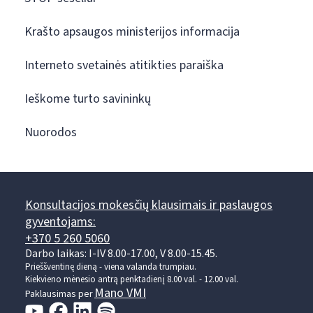
Krašto apsaugos ministerijos informacija
Interneto svetainės atitikties paraiška
Ieškome turto savininkų
Nuorodos
Konsultacijos mokesčių klausimais ir paslaugos
gyventojams:
+370 5 260 5060
Darbo laikas: I-IV 8.00-17.00, V 8.00-15.45.
Prieššventinę dieną - viena valanda trumpiau.
Kiekvieno mėnesio antrą penktadienį 8.00 val. - 12.00 val.
Mano VMI
Paklausimas per