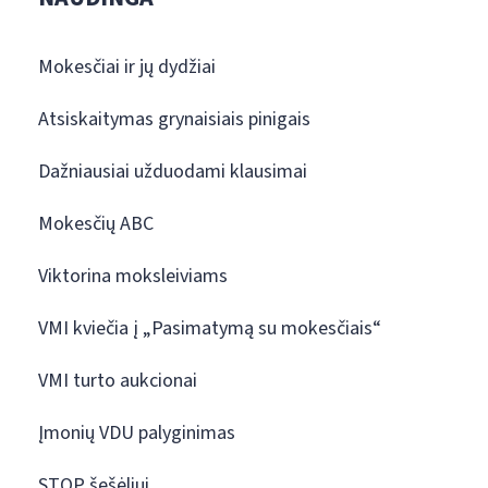
Mokesčiai ir jų dydžiai
Atsiskaitymas grynaisiais pinigais
Dažniausiai užduodami klausimai
Mokesčių ABC
Viktorina moksleiviams
VMI kviečia į „Pasimatymą su mokesčiais“
VMI turto aukcionai
Įmonių VDU palyginimas
STOP šešėliui