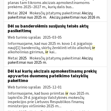
planas tam tikroms akcizais apmokestinamoms
prekėms 2025–2027 m., kurių dalis bus...
Metai:
2024
Mokesčių įstatymų pakeitimai:
Akcizų
pakeitimai nuo 2025 m.
Akcizų pakeitimai nuo 2026 m.
Dėl su banderolėmis susijusių teisės aktų
pasikeitimų
Web turinio sąrašas
2025-03-05
Informuojame, kad nuo 2025 m. kovo 1 d. įsigaliojo
nauji[1] banderolių, skirtų ženklinti etilo alkoholį
ir
alkoholinius gėrimus,
ir
kai...
Metai:
2025
Mokesčių įstatymų pakeitimai:
Akcizų
pakeitimai nuo 2025 m.
Dėl kai kurių akcizais apmokestinamų prekių
apyvartos duomenų pateikimo taisyklių
pakeitimo
Web turinio sąrašas
2025-12-01
Informuojame, kad buvo priimtas
ir
nuo 2025 m.
lapkričio 29 d. įsigaliojo Valstybinės mokesčių
inspekcijos prie Lietuvos Respublikos finansų
ministerijos viršininko 2025 m....