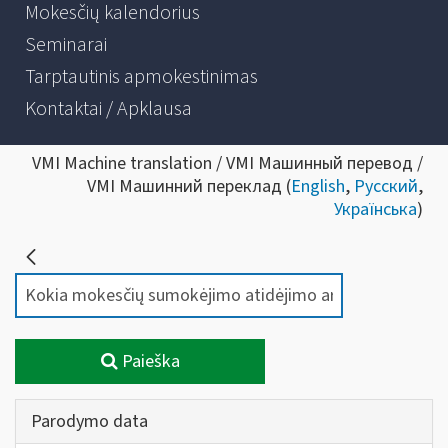
Mokesčių kalendorius
Seminarai
Tarptautinis apmokestinimas
Kontaktai / Apklausa
VMI Machine translation / VMI Машинный перевод /
VMI Машинний переклад (
English
,
Русский
,
Українська
)
Paieška
Parodymo data