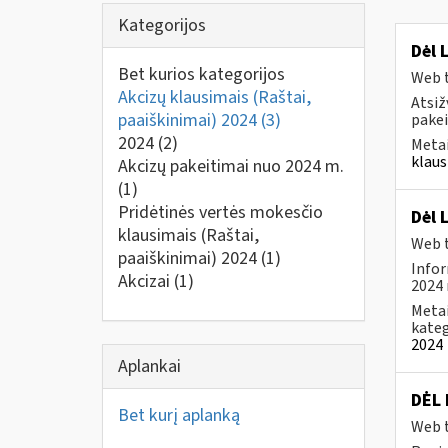
Kategorijos
Dėl 
Bet kurios kategorijos
Web t
Akcizų klausimais (Raštai,
Atsiž
paaiškinimai) 2024
(3)
pakei
2024
(2)
Metai
klaus
Akcizų pakeitimai nuo 2024 m.
(1)
Pridėtinės vertės mokesčio
Dėl 
klausimais (Raštai,
Web t
paaiškinimai) 2024
(1)
Infor
Akcizai
(1)
2024 
Metai
kateg
2024
Aplankai
DĖL
Bet kurį aplanką
Web t