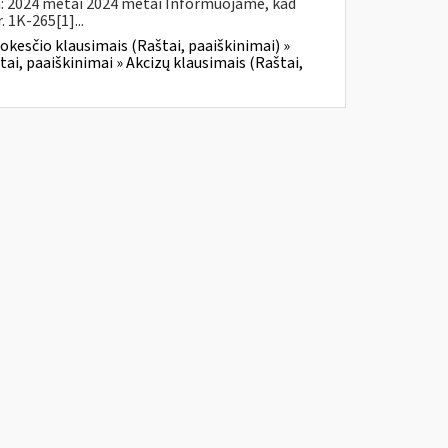
a: 2024 metai 2024 metai Informuojame, kad
 1K-265[1]...
okesčio klausimais (Raštai, paaiškinimai) »
tai, paaiškinimai » Akcizų klausimais (Raštai,