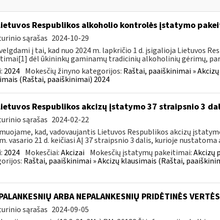
Lietuvos Respublikos alkoholio kontrolės įstatymo pakeit
urinio sąrašas
2024-10-29
velgdami į tai, kad nuo 2024 m. lapkričio 1 d. įsigalioja Lietuvos 
timai[1] dėl ūkininkų gaminamų tradicinių alkoholinių gėrimų, pa
:
2024
Mokesčių žinyno kategorijos:
Raštai, paaiškinimai » Akcizų
imais (Raštai, paaiškinimai) 2024
Lietuvos Respublikos akcizų įstatymo 37 straipsnio 3 da
urinio sąrašas
2024-02-22
muojame, kad, vadovaujantis Lietuvos Respublikos akcizų įstatymo 
m. vasario 21 d. keičiasi AĮ 37 straipsnio 3 dalis, kurioje nustatoma a
:
2024
Mokesčiai:
Akcizai
Mokesčių įstatymų pakeitimai:
Akcizų 
orijos:
Raštai, paaiškinimai » Akcizų klausimais (Raštai, paaiškini
 PALANKESNIŲ ARBA NEPALANKESNIŲ PRIDĖTINĖS VERTĖ
urinio sąrašas
2024-09-05