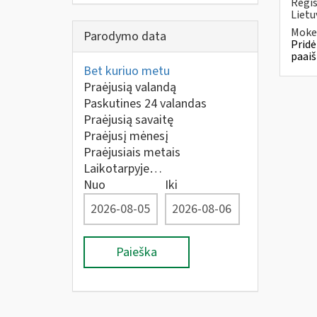
Regis
Lietu
Mokes
Parodymo data
Pridė
paaiš
Bet kuriuo metu
Praėjusią valandą
Paskutines 24 valandas
Praėjusią savaitę
Praėjusį mėnesį
Praėjusiais metais
Laikotarpyje…
Nuo
Iki
Paieška