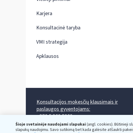
Karjera
Konsultacinė taryba
VMI strategija
Apklausos
Konsultacijos mokesčių klausimais ir
paslaugos gyventojams:
+370 5 260 5060
Darbo laikas: I-IV 8.00-17.00, V 8.00-15.45.
Šioje svetainėje naudojami slapukai
(angl. cookies). Būtinieji s
Prieššventinę dieną - viena valanda trumpiau.
slapukų naudojimu. Savo sutikimą bet kada galėsite atšaukti pakei