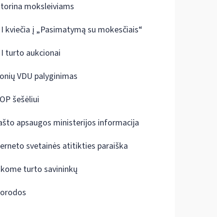
ktorina moksleiviams
I kviečia į „Pasimatymą su mokesčiais“
I turto aukcionai
onių VDU palyginimas
OP šešėliui
ašto apsaugos ministerijos informacija
terneto svetainės atitikties paraiška
škome turto savininkų
orodos