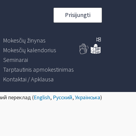
Prisijungti
Mokesčių žinynas
Mokesčių kalendorius
Seminarai
Tarptautinis apmokestinimas
Kontaktai / Apklausa
ний переклад (
English
,
Русский
,
Українська
)