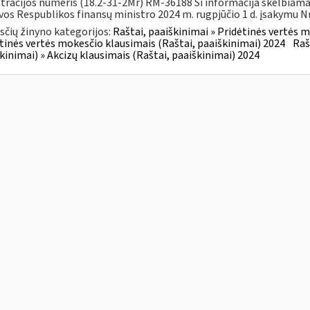
tracijos numeris (18.2-31-2Mr) RM-36188 Ši informacija skelbiam
vos Respublikos finansų ministro 2024 m. rugpjūčio 1 d. įsakymu Nr.
čių žinyno kategorijos:
Raštai, paaiškinimai » Pridėtinės vertės m
tinės vertės mokesčio klausimais (Raštai, paaiškinimai) 2024
Raš
kinimai) » Akcizų klausimais (Raštai, paaiškinimai) 2024