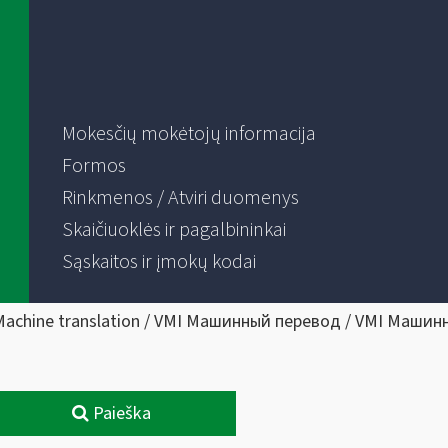
Mokesčių mokėtojų informacija
Formos
Rinkmenos / Atviri duomenys
Skaičiuoklės ir pagalbininkai
Sąskaitos ir įmokų kodai
Machine translation / VMI Машинный перевод / VMI Машин
Paieška