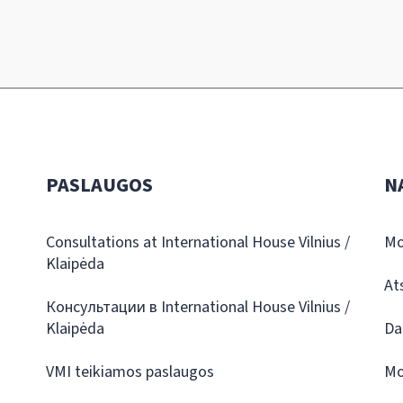
PASLAUGOS
N
Consultations at International House Vilnius /
Mo
Klaipėda
At
Консультации в International House Vilnius /
Klaipėda
Da
VMI teikiamos paslaugos
Mo