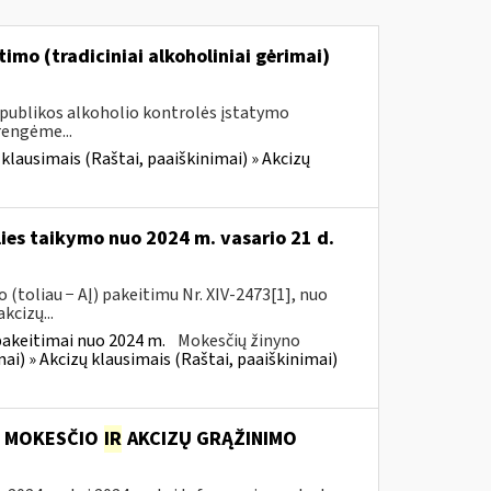
imo (tradiciniai alkoholiniai gėrimai)
Respublikos alkoholio kontrolės įstatymo
rengėme...
 klausimais (Raštai, paaiškinimai) » Akcizų
lies taikymo nuo 2024 m. vasario 21 d.
(toliau − AĮ) pakeitimu Nr. XIV-2473[1], nuo
kcizų...
pakeitimai nuo 2024 m.
Mokesčių žinyno
mai) » Akcizų klausimais (Raštai, paaiškinimai)
S MOKESČIO
IR
AKCIZŲ GRĄŽINIMO