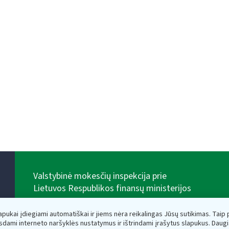
Valstybinė mokesčių inspekcija prie
Lietuvos Respublikos finansų ministerijos
Biudžetinė įstaiga. Juridinio asmens kodas — 188659752,
adresas: Vasario 16-osios g. 14, 01107 Vilnius, Lietuva,
lapukai įdiegiami automatiškai ir jiems nėra reikalingas Jūsų sutikimas. Taip pa
el.paštas:
vmi@vmi.lt
, E. pristatymo dėžutės adresas
sdami interneto naršyklės nustatymus ir ištrindami įrašytus slapukus. Daug