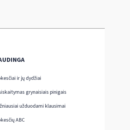
AUDINGA
kesčiai ir jų dydžiai
siskaitymas grynaisiais pinigais
žniausiai užduodami klausimai
kesčių ABC