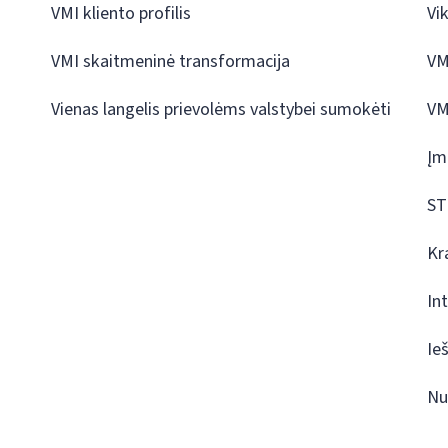
VMI kliento profilis
Vi
VMI skaitmeninė transformacija
VM
Vienas langelis prievolėms valstybei sumokėti
VM
Įm
ST
Kr
In
Ie
Nu