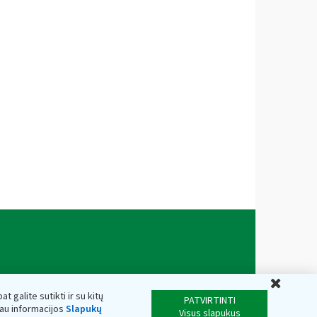
Uždar
t galite sutikti ir su kitų
PATVIRTINTI
iau informacijos
Slapukų
Visus slapukus