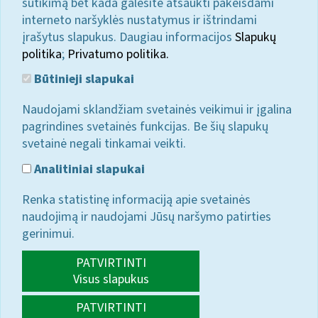
sutikimą bet kada galėsite atšaukti pakeisdami
interneto naršyklės nustatymus ir ištrindami
įrašytus slapukus. Daugiau informacijos
Slapukų
politika
;
Privatumo politika.
Būtinieji slapukai
Naudojami sklandžiam svetainės veikimui ir įgalina
pagrindines svetainės funkcijas. Be šių slapukų
svetainė negali tinkamai veikti.
Analitiniai slapukai
Renka statistinę informaciją apie svetainės
naudojimą ir naudojami Jūsų naršymo patirties
gerinimui.
PATVIRTINTI
Visus slapukus
PATVIRTINTI