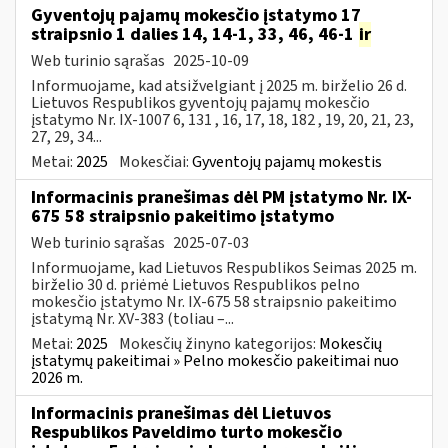
Gyventojų pajamų mokesčio įstatymo 17
straipsnio 1 dalies 14, 14-1, 33, 46, 46-1
ir
Web turinio sąrašas
2025-10-09
Informuojame, kad atsižvelgiant į 2025 m. birželio 26 d.
Lietuvos Respublikos gyventojų pajamų mokesčio
įstatymo Nr. IX-1007 6, 131 , 16, 17, 18, 182 , 19, 20, 21, 23,
27, 29, 34...
Metai:
2025
Mokesčiai:
Gyventojų pajamų mokestis
Informacinis pranešimas dėl PM įstatymo Nr. IX-
675 58 straipsnio pakeitimo įstatymo
Web turinio sąrašas
2025-07-03
Informuojame, kad Lietuvos Respublikos Seimas 2025 m.
birželio 30 d. priėmė Lietuvos Respublikos pelno
mokesčio įstatymo Nr. IX-675 58 straipsnio pakeitimo
įstatymą Nr. XV-383 (toliau –...
Metai:
2025
Mokesčių žinyno kategorijos:
Mokesčių
įstatymų pakeitimai » Pelno mokesčio pakeitimai nuo
2026 m.
Informacinis pranešimas dėl Lietuvos
Respublikos Paveldimo turto mokesčio