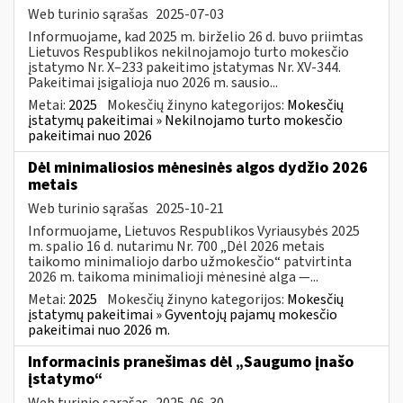
Web turinio sąrašas
2025-07-03
Informuojame, kad 2025 m. birželio 26 d. buvo priimtas
Lietuvos Respublikos nekilnojamojo turto mokesčio
įstatymo Nr. X–233 pakeitimo įstatymas Nr. XV-344.
Pakeitimai įsigalioja nuo 2026 m. sausio...
Metai:
2025
Mokesčių žinyno kategorijos:
Mokesčių
įstatymų pakeitimai » Nekilnojamo turto mokesčio
pakeitimai nuo 2026
Dėl minimaliosios mėnesinės algos dydžio 2026
metais
Web turinio sąrašas
2025-10-21
Informuojame, Lietuvos Respublikos Vyriausybės 2025
m. spalio 16 d. nutarimu Nr. 700 „Dėl 2026 metais
taikomo minimaliojo darbo užmokesčio“ patvirtinta
2026 m. taikoma minimalioji mėnesinė alga —...
Metai:
2025
Mokesčių žinyno kategorijos:
Mokesčių
įstatymų pakeitimai » Gyventojų pajamų mokesčio
pakeitimai nuo 2026 m.
Informacinis pranešimas dėl „Saugumo įnašo
įstatymo“
Web turinio sąrašas
2025-06-30