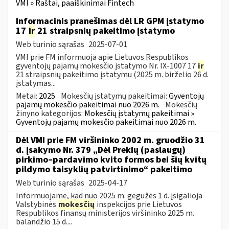
VMI » Raštai, paaiškinimai Fintech
Informacinis pranešimas dėl LR GPM įstatymo
17
ir
21 straipsnių pakeitimo įstatymo
Web turinio sąrašas
2025-07-01
VMI prie FM informuoja apie Lietuvos Respublikos
gyventojų pajamų mokesčio įstatymo Nr. IX-1007 17
ir
21 straipsnių pakeitimo įstatymu (2025 m. birželio 26 d.
įstatymas...
Metai:
2025
Mokesčių įstatymų pakeitimai:
Gyventojų
pajamų mokesčio pakeitimai nuo 2026 m.
Mokesčių
žinyno kategorijos:
Mokesčių įstatymų pakeitimai »
Gyventojų pajamų mokesčio pakeitimai nuo 2026 m.
Dėl VMI prie FM viršininko 2002 m. gruodžio 31
d. įsakymo Nr. 379 „Dėl Prekių (paslaugų)
pirkimo–pardavimo kvito formos bei šių kvitų
pildymo taisyklių patvirtinimo“ pakeitimo
Web turinio sąrašas
2025-04-17
Informuojame, kad nuo 2025 m. gegužės 1 d. įsigalioja
Valstybinės
mokesčių
inspekcijos prie Lietuvos
Respublikos finansų ministerijos viršininko 2025 m.
balandžio 15 d....