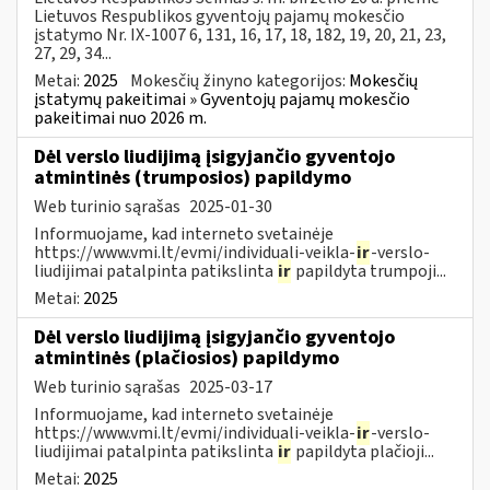
Lietuvos Respublikos gyventojų pajamų mokesčio
įstatymo Nr. IX-1007 6, 131, 16, 17, 18, 182, 19, 20, 21, 23,
27, 29, 34...
Metai:
2025
Mokesčių žinyno kategorijos:
Mokesčių
įstatymų pakeitimai » Gyventojų pajamų mokesčio
pakeitimai nuo 2026 m.
Dėl verslo liudijimą įsigyjančio gyventojo
atmintinės (trumposios) papildymo
Web turinio sąrašas
2025-01-30
Informuojame, kad interneto svetainėje
https://www.vmi.lt/evmi/individuali-veikla-
ir
-verslo-
liudijimai patalpinta patikslinta
ir
papildyta trumpoji...
Metai:
2025
Dėl verslo liudijimą įsigyjančio gyventojo
atmintinės (plačiosios) papildymo
Web turinio sąrašas
2025-03-17
Informuojame, kad interneto svetainėje
https://www.vmi.lt/evmi/individuali-veikla-
ir
-verslo-
liudijimai patalpinta patikslinta
ir
papildyta plačioji...
Metai:
2025