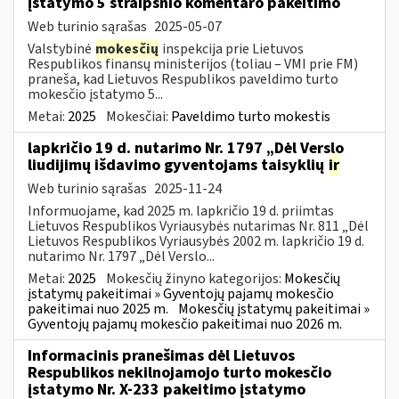
įstatymo 5 straipsnio komentaro pakeitimo
Web turinio sąrašas
2025-05-07
Valstybinė
mokesčių
inspekcija prie Lietuvos
Respublikos finansų ministerijos (toliau – VMI prie FM)
praneša, kad Lietuvos Respublikos paveldimo turto
mokesčio įstatymo 5...
Metai:
2025
Mokesčiai:
Paveldimo turto mokestis
lapkričio 19 d. nutarimo Nr. 1797 „Dėl Verslo
liudijimų išdavimo gyventojams taisyklių
ir
Web turinio sąrašas
2025-11-24
Informuojame, kad 2025 m. lapkričio 19 d. priimtas
Lietuvos Respublikos Vyriausybės nutarimas Nr. 811 „Dėl
Lietuvos Respublikos Vyriausybės 2002 m. lapkričio 19 d.
nutarimo Nr. 1797 „Dėl Verslo...
Metai:
2025
Mokesčių žinyno kategorijos:
Mokesčių
įstatymų pakeitimai » Gyventojų pajamų mokesčio
pakeitimai nuo 2025 m.
Mokesčių įstatymų pakeitimai »
Gyventojų pajamų mokesčio pakeitimai nuo 2026 m.
Informacinis pranešimas dėl Lietuvos
Respublikos nekilnojamojo turto mokesčio
įstatymo Nr. X-233 pakeitimo įstatymo