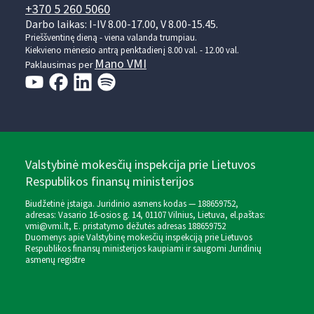
+370 5 260 5060
Darbo laikas: I-IV 8.00-17.00, V 8.00-15.45.
Prieššventinę dieną - viena valanda trumpiau.
Kiekvieno mėnesio antrą penktadienį 8.00 val. - 12.00 val.
Mano VMI
Paklausimas per
Valstybinė mokesčių inspekcija prie Lietuvos
Respublikos finansų ministerijos
Biudžetinė įstaiga. Juridinio asmens kodas — 188659752,
adresas: Vasario 16-osios g. 14, 01107 Vilnius, Lietuva, el.paštas:
vmi@vmi.lt
, E. pristatymo dėžutės adresas 188659752
Duomenys apie Valstybinę mokesčių inspekciją prie Lietuvos
Respublikos finansų ministerijos kaupiami ir saugomi Juridinių
asmenų registre