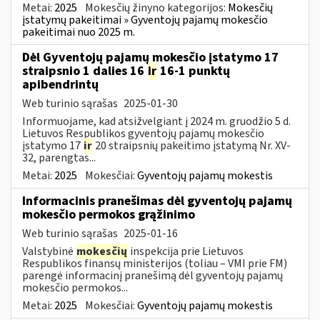
Metai:
2025
Mokesčių žinyno kategorijos:
Mokesčių
įstatymų pakeitimai » Gyventojų pajamų mokesčio
pakeitimai nuo 2025 m.
Dėl Gyventojų pajamų mokesčio įstatymo 17
straipsnio 1 dalies 16
ir
16-1 punktų
apibendrintų
Web turinio sąrašas
2025-01-30
Informuojame, kad atsižvelgiant į 2024 m. gruodžio 5 d.
Lietuvos Respublikos gyventojų pajamų mokesčio
įstatymo 17
ir
20 straipsnių pakeitimo įstatymą Nr. XV-
32, parengtas...
Metai:
2025
Mokesčiai:
Gyventojų pajamų mokestis
Informacinis pranešimas dėl gyventojų pajamų
mokesčio permokos grąžinimo
Web turinio sąrašas
2025-01-16
Valstybinė
mokesčių
inspekcija prie Lietuvos
Respublikos finansų ministerijos (toliau – VMI prie FM)
parengė informacinį pranešimą dėl gyventojų pajamų
mokesčio permokos...
Metai:
2025
Mokesčiai:
Gyventojų pajamų mokestis