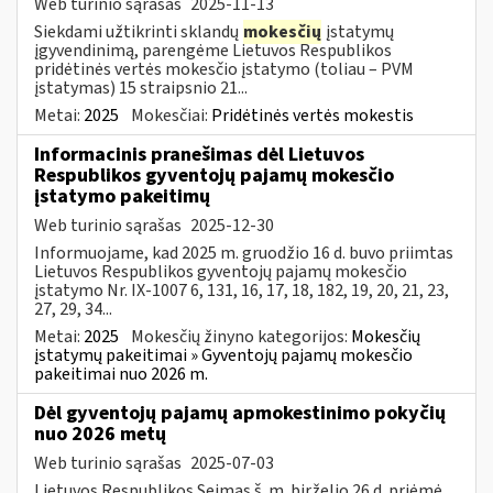
Web turinio sąrašas
2025-11-13
Siekdami užtikrinti sklandų
mokesčių
įstatymų
įgyvendinimą, parengėme Lietuvos Respublikos
pridėtinės vertės mokesčio įstatymo (toliau – PVM
įstatymas) 15 straipsnio 21...
Metai:
2025
Mokesčiai:
Pridėtinės vertės mokestis
Informacinis pranešimas dėl Lietuvos
Respublikos gyventojų pajamų mokesčio
įstatymo pakeitimų
Web turinio sąrašas
2025-12-30
Informuojame, kad 2025 m. gruodžio 16 d. buvo priimtas
Lietuvos Respublikos gyventojų pajamų mokesčio
įstatymo Nr. IX-1007 6, 131, 16, 17, 18, 182, 19, 20, 21, 23,
27, 29, 34...
Metai:
2025
Mokesčių žinyno kategorijos:
Mokesčių
įstatymų pakeitimai » Gyventojų pajamų mokesčio
pakeitimai nuo 2026 m.
Dėl gyventojų pajamų apmokestinimo pokyčių
nuo 2026 metų
Web turinio sąrašas
2025-07-03
Lietuvos Respublikos Seimas š. m. birželio 26 d. priėmė