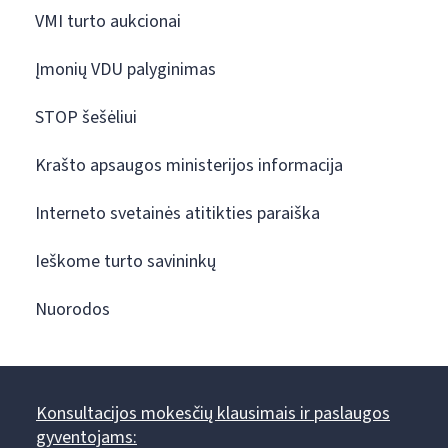
VMI turto aukcionai
Įmonių VDU palyginimas
STOP šešėliui
Krašto apsaugos ministerijos informacija
Interneto svetainės atitikties paraiška
Ieškome turto savininkų
Nuorodos
Konsultacijos mokesčių klausimais ir paslaugos
gyventojams: