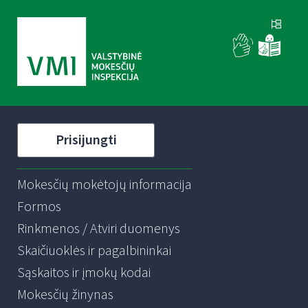
Prisijungti
Mokesčių mokėtojų informacija
Formos
Rinkmenos / Atviri duomenys
Skaičiuoklės ir pagalbininkai
Sąskaitos ir įmokų kodai
Mokesčių žinynas