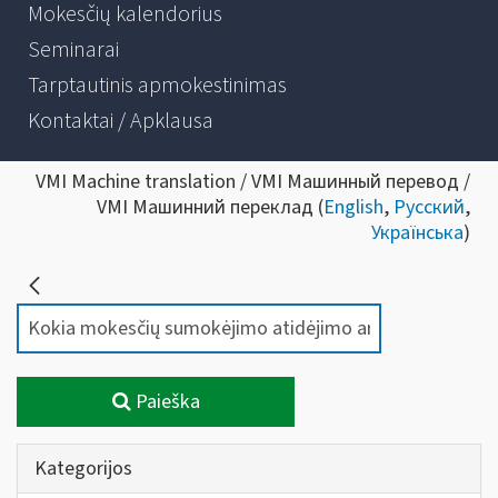
Mokesčių kalendorius
Seminarai
Tarptautinis apmokestinimas
Kontaktai / Apklausa
VMI Machine translation / VMI Машинный перевод /
VMI Машинний переклад (
English
,
Русский
,
Українська
)
Paieška
Kategorijos