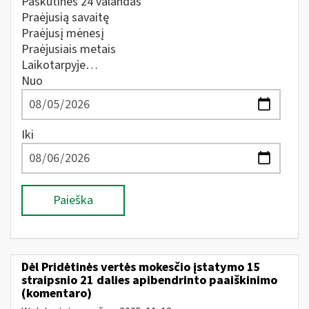
Paskutines 24 valandas
Praėjusią savaitę
Praėjusį mėnesį
Praėjusiais metais
Laikotarpyje…
Nuo
Iki
Paieška
Dėl Pridėtinės vertės mokesčio įstatymo 15
straipsnio 21 dalies apibendrinto paaiškinimo
(komentaro)