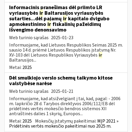
Informacinis pranešimas dėl priimto LR
vyriausybės
ir
Baltarusijos vyriausybės
sutarties...dėl pajamų
ir
kapitalo dvigubo
apmokestinimo
ir
fiskalinių pažeidimų
išvengimo denonsavimo
Web turinio sąrašas
2025-01-23
Informuojame, kad Lietuvos Respublikos Seimas 2025 m.
sausio 14 d. priėmė Lietuvos Respublikos įstatymą Nr.
XV-103 dėl Lietuvos Respublikos Vyriausybės
ir
Baltarusijos...
Metai:
2025
Dėl smulkiojo verslo schemų taikymo kitose
valstybėse narėse
Web turinio sąrašas
2025-01-21
Informuojame, kad atsižvelgiant į tai, kad, pagal: - 2006
m. lapkričio 28 d. Tarybos direktyvos 2006/112/EB dėl
pridėtinės vertės mokesčio bendros sistemos XII
antraštinės dalies 1 skyrių, Europos...
Metai:
2025
Mokesčių įstatymų pakeitimai:
MĮP 2021 »
Pridėtinės vertės mokesčio pakeitimai nuo 2025 m.