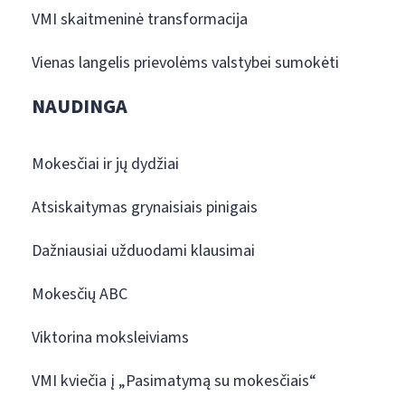
VMI skaitmeninė transformacija
Vienas langelis prievolėms valstybei sumokėti
NAUDINGA
Mokesčiai ir jų dydžiai
Atsiskaitymas grynaisiais pinigais
Dažniausiai užduodami klausimai
Mokesčių ABC
Viktorina moksleiviams
VMI kviečia į „Pasimatymą su mokesčiais“