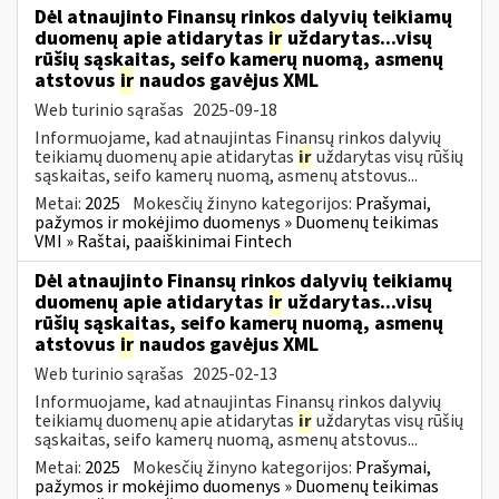
Dėl atnaujinto Finansų rinkos dalyvių teikiamų
duomenų apie atidarytas
ir
uždarytas...visų
rūšių sąskaitas, seifo kamerų nuomą, asmenų
atstovus
ir
naudos gavėjus XML
Web turinio sąrašas
2025-09-18
Informuojame, kad atnaujintas Finansų rinkos dalyvių
teikiamų duomenų apie atidarytas
ir
uždarytas visų rūšių
sąskaitas, seifo kamerų nuomą, asmenų atstovus...
Metai:
2025
Mokesčių žinyno kategorijos:
Prašymai,
pažymos ir mokėjimo duomenys » Duomenų teikimas
VMI » Raštai, paaiškinimai Fintech
Dėl atnaujinto Finansų rinkos dalyvių teikiamų
duomenų apie atidarytas
ir
uždarytas...visų
rūšių sąskaitas, seifo kamerų nuomą, asmenų
atstovus
ir
naudos gavėjus XML
Web turinio sąrašas
2025-02-13
Informuojame, kad atnaujintas Finansų rinkos dalyvių
teikiamų duomenų apie atidarytas
ir
uždarytas visų rūšių
sąskaitas, seifo kamerų nuomą, asmenų atstovus...
Metai:
2025
Mokesčių žinyno kategorijos:
Prašymai,
pažymos ir mokėjimo duomenys » Duomenų teikimas