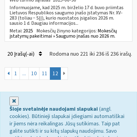
Informuojame, kad 2025 m. birželio 17 d. buvo priimtas
Lietuvos Respublikos saugumo įnašo įstatymas Nr. XV-
283 (toliau − SĮĮ), kurio nuostatos įsigalios 2026 m.
sausio 1 d. Daugiau informacijos...
Metai:
2025
Mokesčių žinyno kategorijos:
Mokesčių
įstatymų pakeitimai » Saugumo įnašas nuo 2026 m.
20 Įrašų(-ai)
Rodoma nuo 221 iki 236 iš 236 irašų.
1
...
10
11
12
Uždaryti
Šioje svetainėje naudojami slapukai
(angl.
cookies). Būtinieji slapukai įdiegiami automatiškai
ir jiems nėra reikalingas Jūsų sutikimas. Taip pat
galite sutikti ir su kitų slapukų naudojimu. Savo