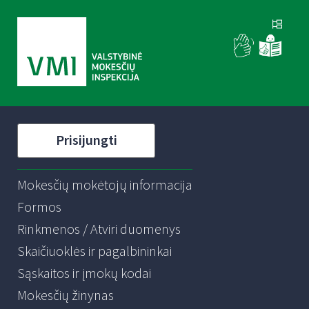
Prisijungti
Mokesčių mokėtojų informacija
Formos
Rinkmenos / Atviri duomenys
Skaičiuoklės ir pagalbininkai
Sąskaitos ir įmokų kodai
Mokesčių žinynas