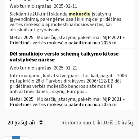
Web turinio sąrašas
2025-02-11
Siekdami užtikrinti sklandų
mokesčių
įstatymų
įgyvendinimą, parengėme paaiškinimą dėl pridėtinės
vertės mokesčio apmokestinamosios vertės, kai
atsiskaitant grynaisiais,...
Metai:
2025
Mokesčių įstatymų pakeitimai:
MĮP 2021 »
Pridėtinės vertės mokesčio pakeitimai nuo 2025 m.
Dėl smulkiojo verslo schemų taikymo kitose
valstybėse narėse
Web turinio sąrašas
2025-01-21
Informuojame, kad atsižvelgiant į tai, kad, pagal: - 2006
m. lapkričio 28 d. Tarybos direktyvos 2006/112/EB dėl
pridėtinės vertės mokesčio bendros sistemos XII
antraštinės dalies 1 skyrių, Europos...
Metai:
2025
Mokesčių įstatymų pakeitimai:
MĮP 2021 »
Pridėtinės vertės mokesčio pakeitimai nuo 2025 m.
20 Įrašų(-ai)
Rodoma nuo 1 iki 10 iš 10 irašų.