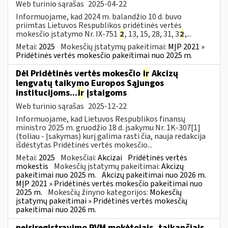
Web turinio sąrašas
2025-04-22
Informuojame, kad 2024 m. balandžio 10 d. buvo
priimtas Lietuvos Respublikos pridėtinės vertės
mokesčio įstatymo Nr. IX-751
2
, 13, 15, 28, 31, 3
2
,...
Metai:
2025
Mokesčių įstatymų pakeitimai:
MĮP 2021 »
Pridėtinės vertės mokesčio pakeitimai nuo 2025 m.
Dėl Pridėtinės vertės mokesčio
ir
Akcizų
lengvatų taikymo Europos Sąjungos
institucijoms...
ir
įstaigoms
Web turinio sąrašas
2025-12-22
Informuojame, kad Lietuvos Respublikos finansų
ministro 2025 m. gruodžio 18 d. įsakymu Nr. 1K-307[1]
(toliau - Įsakymas) kurį galima rasti čia, nauja redakcija
išdėstytas Pridėtinės vertės mokesčio...
Metai:
2025
Mokesčiai:
Akcizai
Pridėtinės vertės
mokestis
Mokesčių įstatymų pakeitimai:
Akcizų
pakeitimai nuo 2025 m.
Akcizų pakeitimai nuo 2026 m.
MĮP 2021 » Pridėtinės vertės mokesčio pakeitimai nuo
2025 m.
Mokesčių žinyno kategorijos:
Mokesčių
įstatymų pakeitimai » Pridėtinės vertės mokesčių
pakeitimai nuo 2026 m.
neįsiregistravimo PVM mokėtojais, taikančiais