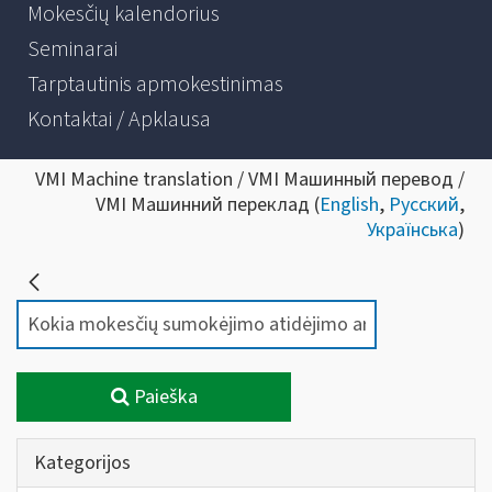
Mokesčių kalendorius
Seminarai
Tarptautinis apmokestinimas
Kontaktai / Apklausa
VMI Machine translation / VMI Машинный перевод /
VMI Машинний переклад (
English
,
Русский
,
Українська
)
Paieška
Kategorijos