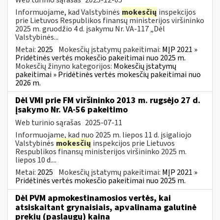
Informuojame, kad Valstybinės
mokesčių
inspekcijos
prie Lietuvos Respublikos finansų ministerijos viršininko
2025 m. gruodžio 4 d. įsakymu Nr. VA-117 „Dėl
Valstybinės...
Metai:
2025
Mokesčių įstatymų pakeitimai:
MĮP 2021 »
Pridėtinės vertės mokesčio pakeitimai nuo 2025 m.
Mokesčių žinyno kategorijos:
Mokesčių įstatymų
pakeitimai » Pridėtinės vertės mokesčių pakeitimai nuo
2026 m.
Dėl VMI prie FM viršininko 2013 m. rugsėjo 27 d.
įsakymo Nr. VA-56 pakeitimo
Web turinio sąrašas
2025-07-11
Informuojame, kad nuo 2025 m. liepos 11 d. įsigaliojo
Valstybinės
mokesčių
inspekcijos prie Lietuvos
Respublikos finansų ministerijos viršininko 2025 m.
liepos 10 d....
Metai:
2025
Mokesčių įstatymų pakeitimai:
MĮP 2021 »
Pridėtinės vertės mokesčio pakeitimai nuo 2025 m.
Dėl PVM apmokestinamosios vertės, kai
atsiskaitant grynaisiais, apvalinama galutinė
prekių (paslaugų) kaina