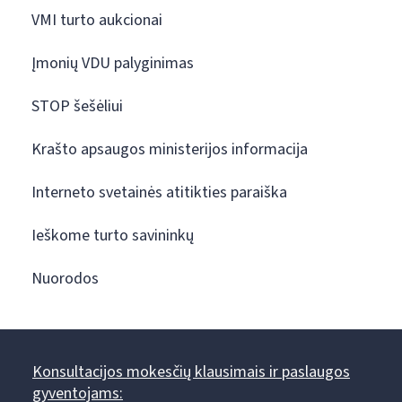
VMI turto aukcionai
Įmonių VDU palyginimas
STOP šešėliui
Krašto apsaugos ministerijos informacija
Interneto svetainės atitikties paraiška
Ieškome turto savininkų
Nuorodos
Konsultacijos mokesčių klausimais ir paslaugos
gyventojams: