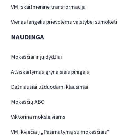
VMI skaitmeninė transformacija
Vienas langelis prievolėms valstybei sumokėti
NAUDINGA
Mokesčiai ir jų dydžiai
Atsiskaitymas grynaisiais pinigais
Dažniausiai užduodami klausimai
Mokesčių ABC
Viktorina moksleiviams
VMI kviečia į „Pasimatymą su mokesčiais“