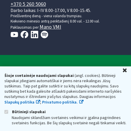
+370 5 260 5060
Darbo laikas: I-IV 8.00-17.00, V 8.00-15.45.
Prieššventinę dieną - viena valanda trumpiau.
Kiekvieno mėnesio antrą penktadienį 8.00 val. - 12.00 val.
Mano VMI
Paklausimas per
Valstybinė mokesčių inspekcija prie Lietuvos
U
Respublikos finansų ministerijos
Šioje svetainėje naudojami slapukai
(angl. cookies). Būtinieji
slapukai įdiegiami automatiškai ir jiems nėra reikalingas Jūsų
Biudžetinė įstaiga. Juridinio asmens kodas — 188659752,
sutikimas. Taip pat galite sutikti ir su kitų slapukų naudojimu. Savo
adresas: Vasario 16-osios g. 14, 01107 Vilnius, Lietuva, el.paštas:
sutikimą bet kada galėsite atšaukti pakeisdami interneto naršyklės
vmi@vmi.lt
, E. pristatymo dėžutės adresas 188659752
nustatymus ir ištrindami įrašytus slapukus. Daugiau informacijos
Duomenys apie Valstybinę mokesčių inspekciją prie Lietuvos
Slapukų politika
;
Privatumo politika.
Respublikos finansų ministerijos kaupiami ir saugomi Juridinių
asmenų registre
Būtinieji slapukai
Naudojami sklandžiam svetainės veikimui ir įgalina pagrindines
svetainės funkcijas. Be šių slapukų svetainė negali tinkamai veikti.