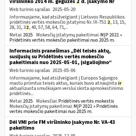
viršininko 2014 m. gegužės
2
d. įsakymo Nr
Web turinio sąrašas
2025-05-20
Informuojame, kad atsižvelgiant į Lietuvos Respublikos
pridėtinės vertės mokesčio įstatymo Nr. IX-751
2
, 13, 15,
28, 31, 3
2
, 40, 57, 58, 64, 71,...
Metai:
2025
Mokesčių įstatymų pakeitimai:
MĮP 2021 »
Pridėtinės vertės mokesčio pakeitimai nuo 2025 m.
Informacinis pranešimas „Dėl teisės aktų,
susijusių su Pridėtinės vertės mokesčio
pakeitimais nuo 2025-05-01, įsigaliojimo“
Web turinio sąrašas
2025-05-06
Informuojame, kad atsižvelgiant į Europos Sąjungos
mastu priimtus teisės aktus, kuriais buvo atnaujinta
ir
aktualizuota smulkiajam verslui skirta apmokestinimo
pridėtinės...
Metai:
2025
Mokesčiai:
Pridėtinės vertės mokestis
Mokesčių įstatymų pakeitimai:
MĮP 2021 » Pridėtinės
vertės mokesčio pakeitimai nuo 2025 m.
Dėl VMI prie FM viršininko įsakymo Nr. VA-43
pakeitimo
Web turinio sąrašas
2025-12-05