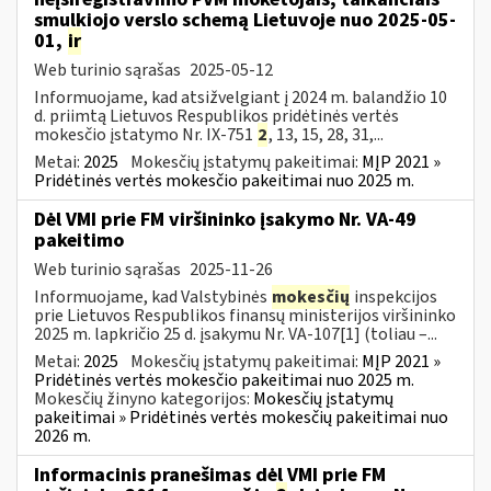
smulkiojo verslo schemą Lietuvoje nuo 2025-05-
01,
ir
Web turinio sąrašas
2025-05-12
Informuojame, kad atsižvelgiant į 2024 m. balandžio 10
d. priimtą Lietuvos Respublikos pridėtinės vertės
mokesčio įstatymo Nr. IX-751
2
, 13, 15, 28, 31,...
Metai:
2025
Mokesčių įstatymų pakeitimai:
MĮP 2021 »
Pridėtinės vertės mokesčio pakeitimai nuo 2025 m.
Dėl VMI prie FM viršininko įsakymo Nr. VA-49
pakeitimo
Web turinio sąrašas
2025-11-26
Informuojame, kad Valstybinės
mokesčių
inspekcijos
prie Lietuvos Respublikos finansų ministerijos viršininko
2025 m. lapkričio 25 d. įsakymu Nr. VA-107[1] (toliau –...
Metai:
2025
Mokesčių įstatymų pakeitimai:
MĮP 2021 »
Pridėtinės vertės mokesčio pakeitimai nuo 2025 m.
Mokesčių žinyno kategorijos:
Mokesčių įstatymų
pakeitimai » Pridėtinės vertės mokesčių pakeitimai nuo
2026 m.
Informacinis pranešimas dėl VMI prie FM