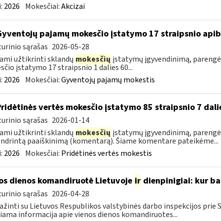
:
2026
Mokesčiai:
Akcizai
Gyventojų pajamų mokesčio įstatymo 17 straipsnio api
urinio sąrašas
2026-05-28
ami užtikrinti sklandų
mokesčių
įstatymų įgyvendinimą, parengė
čio įstatymo 17 straipsnio 1 dalies 60...
:
2026
Mokesčiai:
Gyventojų pajamų mokestis
Pridėtinės vertės mokesčio įstatymo 85 straipsnio 7 da
urinio sąrašas
2026-01-14
ami užtikrinti sklandų
mokesčių
įstatymų įgyvendinimą, parengėm
ndrintą paaiškinimą (komentarą). Šiame komentare pateikėme...
:
2026
Mokesčiai:
Pridėtinės vertės mokestis
os dienos komandiruotė Lietuvoje
ir
dienpinigiai: kur ba
urinio sąrašas
2026-04-28
ažinti su Lietuvos Respublikos valstybinės darbo inspekcijos prie
iama informacija apie vienos dienos komandiruotes...