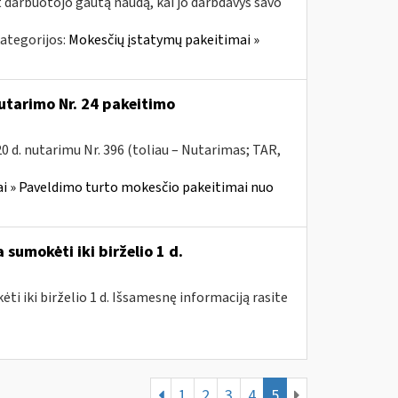
t darbuotojo gautą naudą, kai jo darbdavys savo
ategorijos:
Mokesčių įstatymų pakeitimai »
utarimo Nr. 24 pakeitimo
 d. nutarimu Nr. 396 (toliau – Nutarimas; TAR,
i » Paveldimo turto mokesčio pakeitimai nuo
sumokėti iki birželio 1 d.
i iki birželio 1 d. Išsamesnę informaciją rasite
1
2
3
4
5