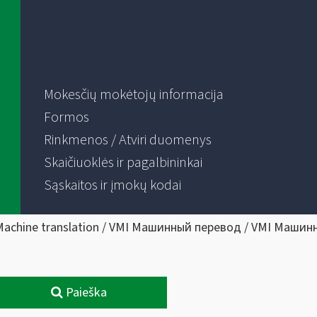
Mokesčių mokėtojų informacija
Formos
Rinkmenos / Atviri duomenys
Skaičiuoklės ir pagalbininkai
Sąskaitos ir įmokų kodai
Machine translation / VMI Машинный перевод / VMI Машин
Paieška