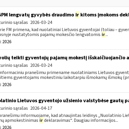
GPM lengvatų gyvybės draudimo
ir
kitoms įmokoms dekl
urinio sąrašas
2026-03-24
rie FM primena, kad nuolatiniai Lietuvos gyventojai (toliau – gyven
psnyje nustatytomis pajamų mokesčio lengvatomis
ir
...
:
2026
volių teikti gyventojų pajamų mokestį išskaičiuojančio
urinio sąrašas
2026-03-24
informaciniu pranešimu primename nuolatiniams Lietuvos gyventoj
itiems gyventojams mokestiniu laikotarpiu išmokamų išmokų (pris
:
2026
latinio Lietuvos gyventojo užsienio valstybėse gautų
urinio sąrašas
2026-04-17
pranešimu informuojame, kad atnaujintas leidinys „Nuolatinio Lie
mų apmokestinimas
ir
deklaravimas“. Daugiau informacijos...
:
2026