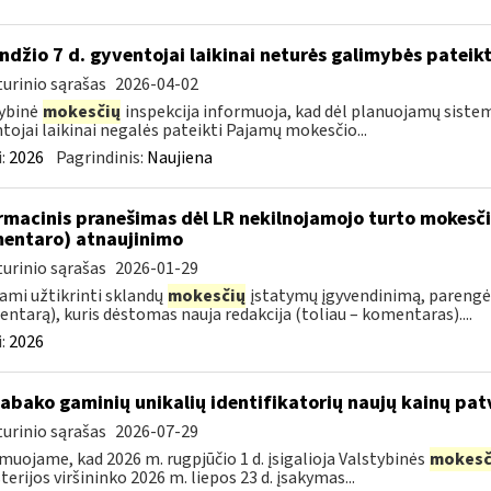
ndžio 7 d. gyventojai laikinai neturės galimybės pateik
urinio sąrašas
2026-04-02
ybinė
mokesčių
inspekcija informuoja, kad dėl planuojamų sistem
tojai laikinai negalės pateikti Pajamų mokesčio...
:
2026
Pagrindinis:
Naujiena
rmacinis pranešimas dėl LR nekilnojamojo turto mokesč
entaro) atnaujinimo
urinio sąrašas
2026-01-29
ami užtikrinti sklandų
mokesčių
įstatymų įgyvendinimą, parengė
ntarą), kuris dėstomas nauja redakcija (toliau – komentaras)....
:
2026
tabako gaminių unikalių identifikatorių naujų kainų pat
urinio sąrašas
2026-07-29
muojame, kad 2026 m. rugpjūčio 1 d. įsigalioja Valstybinės
mokesč
terijos viršininko 2026 m. liepos 23 d. įsakymas...