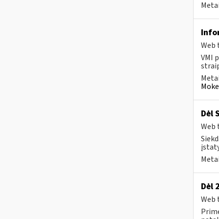
Metai
Info
Web t
VMI p
strai
Metai
Mokes
Dėl 
Web t
Siekd
įstat
Metai
Dėl 
Web t
Prime