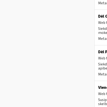
Metai
Dėl 
Web t
Siekd
mokes
Metai
Dėl 
Web t
Siekd
apibe
Metai
Vien
Web t
Susip
skelb