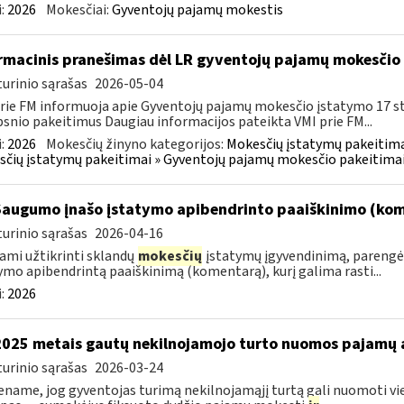
:
2026
Mokesčiai:
Gyventojų pajamų mokestis
rmacinis pranešimas dėl LR gyventojų pajamų mokesčio 
urinio sąrašas
2026-05-04
rie FM informuoja apie Gyventojų pajamų mokesčio įstatymo 17 s
psnio pakeitimus Daugiau informacijos pateikta VMI prie FM...
:
2026
Mokesčių žinyno kategorijos:
Mokesčių įstatymų pakeitima
čių įstatymų pakeitimai » Gyventojų pajamų mokesčio pakeitimai
Saugumo įnašo įstatymo apibendrinto paaiškinimo (ko
urinio sąrašas
2026-04-16
ami užtikrinti sklandų
mokesčių
įstatymų įgyvendinimą, parengė
ymo apibendrintą paaiškinimą (komentarą), kurį galima rasti...
:
2026
2025 metais gautų nekilnojamojo turto nuomos pajamų
urinio sąrašas
2026-03-24
name, jog gyventojas turimą nekilnojamąjį turtą gali nuomoti vie