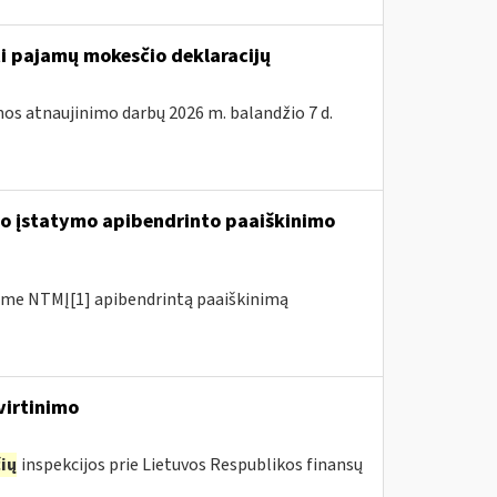
ti pajamų mokesčio deklaracijų
os atnaujinimo darbų 2026 m. balandžio 7 d.
io įstatymo apibendrinto paaiškinimo
me NTMĮ[1] apibendrintą paaiškinimą
virtinimo
ių
inspekcijos prie Lietuvos Respublikos finansų