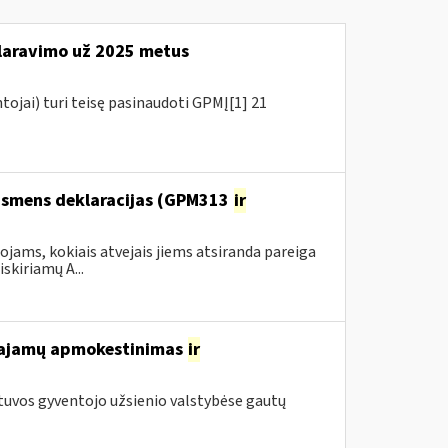
aravimo už 2025 metus
tojai) turi teisę pasinaudoti GPMĮ[1] 21
 asmens deklaracijas (GPM313
ir
ams, kokiais atvejais jiems atsiranda pareiga
kiriamų A...
 pajamų apmokestinimas
ir
tuvos gyventojo užsienio valstybėse gautų