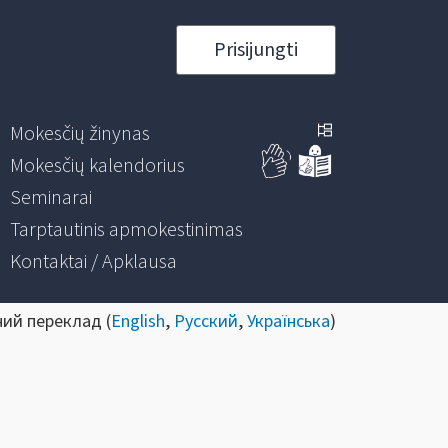
Prisijungti
Mokesčių žinynas
Mokesčių kalendorius
Seminarai
Tarptautinis apmokestinimas
Kontaktai / Apklausa
ний переклад (
English
,
Русский
,
Українська
)