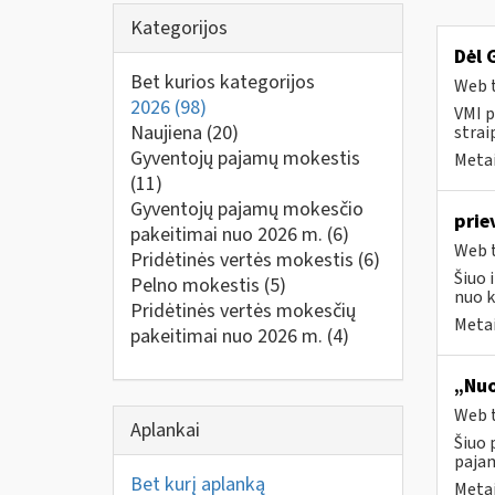
Kategorijos
Dėl 
Bet kurios kategorijos
Web t
2026
(98)
VMI p
Naujiena
(20)
strai
Gyventojų pajamų mokestis
Metai
(11)
Gyventojų pajamų mokesčio
prie
pakeitimai nuo 2026 m.
(6)
Web t
Pridėtinės vertės mokestis
(6)
Šiuo 
Pelno mokestis
(5)
nuo k
Pridėtinės vertės mokesčių
Metai
pakeitimai nuo 2026 m.
(4)
„Nuo
Web t
Aplankai
Šiuo 
paja
Bet kurį aplanką
Metai