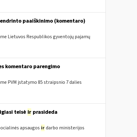
bendrinto paaiškinimo (komentaro)
me Lietuvos Respublikos gyventojų pajamų
lies komentaro parengimo
e PVM įstatymo 85 straipsnio 7 dalies
igiasi teisė
ir
prasideda
 Socialinės apsaugos
ir
darbo ministerijos