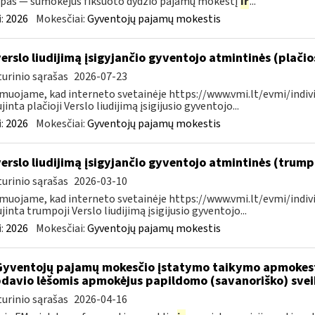
pas — sumokėjus fiksuoto dydžio pajamų mokestį
ir
...
:
2026
Mokesčiai:
Gyventojų pajamų mokestis
verslo liudijimą įsigyjančio gyventojo atmintinės (plači
urinio sąrašas
2026-07-23
muojame, kad interneto svetainėje https://www.vmi.lt/evmi/indivi
jinta plačioji Verslo liudijimą įsigijusio gyventojo...
:
2026
Mokesčiai:
Gyventojų pajamų mokestis
verslo liudijimą įsigyjančio gyventojo atmintinės (trum
urinio sąrašas
2026-03-10
muojame, kad interneto svetainėje https://www.vmi.lt/evmi/indivi
jinta trumpoji Verslo liudijimą įsigijusio gyventojo...
:
2026
Mokesčiai:
Gyventojų pajamų mokestis
Gyventojų pajamų mokesčio įstatymo taikymo apmokes
davio lėšomis apmokėjus papildomo (savanoriško) sve
urinio sąrašas
2026-04-16