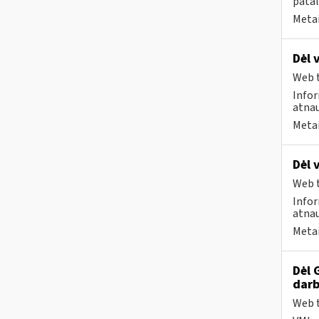
patal
Metai
Dėl 
Web t
Infor
atnau
Metai
Dėl 
Web t
Infor
atnau
Metai
Dėl 
darb
Web t