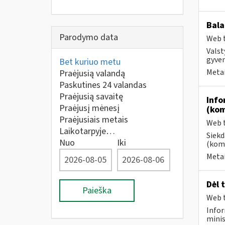
Bala
Parodymo data
Web t
Valst
gyven
Bet kuriuo metu
Metai
Praėjusią valandą
Paskutines 24 valandas
Praėjusią savaitę
Info
Praėjusį mėnesį
(kom
Praėjusiais metais
Web t
Laikotarpyje…
Siekd
Nuo
Iki
(kome
Metai
Dėl 
Paieška
Web t
Infor
minis