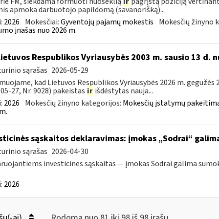
rie FM, siekdama formuoti nuoseklią
ir
pagrįstą poziciją vertinan
is apmoka darbuotojo papildomą (savanorišką)...
:
2026
Mokesčiai:
Gyventojų pajamų mokestis
Mokesčių žinyno k
mo įnašas nuo 2026 m.
Lietuvos Respublikos Vyriausybės 2003 m. sausio 13 d. n
urinio sąrašas
2026-05-29
muojame, kad Lietuvos Respublikos Vyriausybės 2026 m. gegužės 20
05-27, Nr. 9028) pakeistas
ir
išdėstytas nauja...
:
2026
Mokesčių žinyno kategorijos:
Mokesčių įstatymų pakeitima
m.
sticinės sąskaitos deklaravimas: įmokas „Sodrai“ galima 
urinio sąrašas
2026-04-30
ruojantiems investicines sąskaitas — įmokas Sodrai galima sumokėt
:
2026
šų(-ai)
Rodoma nuo 81 iki 98 iš 98 irašų.