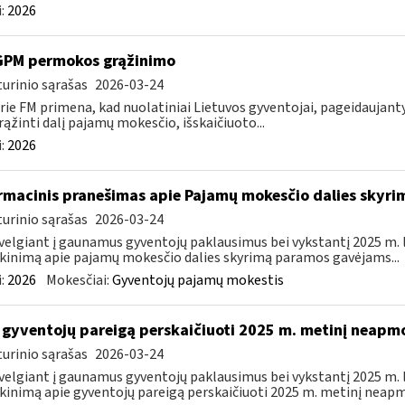
:
2026
GPM permokos grąžinimo
urinio sąrašas
2026-03-24
rie FM primena, kad nuolatiniai Lietuvos gyventojai, pageidauja
rąžinti dalį pajamų mokesčio, išskaičiuoto...
:
2026
rmacinis pranešimas apie Pajamų mokesčio dalies sky
urinio sąrašas
2026-03-24
velgiant į gaunamus gyventojų paklausimus bei vykstantį 2025 m.
kinimą apie pajamų mokesčio dalies skyrimą paramos gavėjams...
:
2026
Mokesčiai:
Gyventojų pajamų mokestis
 gyventojų pareigą perskaičiuoti 2025 m. metinį neap
urinio sąrašas
2026-03-24
velgiant į gaunamus gyventojų paklausimus bei vykstantį 2025 m.
kinimą apie gyventojų pareigą perskaičiuoti 2025 m. metinį neapm