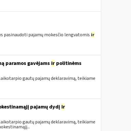
ntys pasinaudoti pajamų mokesčio lengvatomis
ir
rimą paramos gavėjams
ir
politinėms
 laikotarpio gautų pajamų deklaravimą, teikiame
mokestinamąjį pajamų dydį
ir
 laikotarpio gautų pajamų deklaravimą, teikiame
okestinamąjį...