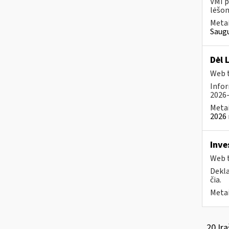
VMI p
lėšom
Metai
Saugu
Dėl 
Web t
Infor
2026-
Metai
2026 
Inve
Web t
Dekla
čia.
Metai
20 Įra