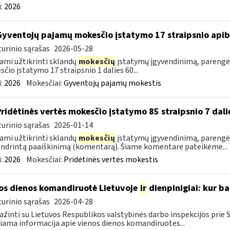
:
2026
Gyventojų pajamų mokesčio įstatymo 17 straipsnio api
urinio sąrašas
2026-05-28
ami užtikrinti sklandų
mokesčių
įstatymų įgyvendinimą, parengė
čio įstatymo 17 straipsnio 1 dalies 60...
:
2026
Mokesčiai:
Gyventojų pajamų mokestis
Pridėtinės vertės mokesčio įstatymo 85 straipsnio 7 da
urinio sąrašas
2026-01-14
ami užtikrinti sklandų
mokesčių
įstatymų įgyvendinimą, parengėm
ndrintą paaiškinimą (komentarą). Šiame komentare pateikėme...
:
2026
Mokesčiai:
Pridėtinės vertės mokestis
os dienos komandiruotė Lietuvoje
ir
dienpinigiai: kur ba
urinio sąrašas
2026-04-28
ažinti su Lietuvos Respublikos valstybinės darbo inspekcijos prie
iama informacija apie vienos dienos komandiruotes...