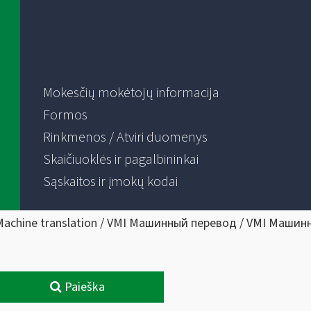
Mokesčių mokėtojų informacija
Formos
Rinkmenos / Atviri duomenys
Skaičiuoklės ir pagalbininkai
Sąskaitos ir įmokų kodai
Machine translation / VMI Машинный перевод / VMI Машин
Paieška