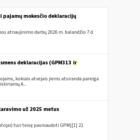
ti pajamų mokesčio deklaracijų
os atnaujinimo darbų 2026 m. balandžio 7 d.
 asmens deklaracijas (GPM313
ir
ams, kokiais atvejais jiems atsiranda pareiga
kiriamų A...
aravimo už 2025 metus
tojai) turi teisę pasinaudoti GPMĮ[1] 21