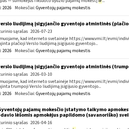
pas — sumokėjus fiksuoto dydžio pajamų mokestį
ir
...
:
2026
Mokesčiai:
Gyventojų pajamų mokestis
verslo liudijimą įsigyjančio gyventojo atmintinės (plači
urinio sąrašas
2026-07-23
muojame, kad interneto svetainėje https://www.vmi.lt/evmi/indivi
jinta plačioji Verslo liudijimą įsigijusio gyventojo...
:
2026
Mokesčiai:
Gyventojų pajamų mokestis
verslo liudijimą įsigyjančio gyventojo atmintinės (trum
urinio sąrašas
2026-03-10
muojame, kad interneto svetainėje https://www.vmi.lt/evmi/indivi
jinta trumpoji Verslo liudijimą įsigijusio gyventojo...
:
2026
Mokesčiai:
Gyventojų pajamų mokestis
Gyventojų pajamų mokesčio įstatymo taikymo apmokes
davio lėšomis apmokėjus papildomo (savanoriško) sve
urinio sąrašas
2026-04-16