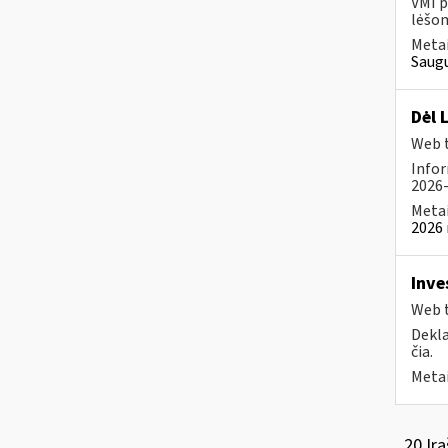
VMI p
lėšom
Metai
Saugu
Dėl 
Web t
Infor
2026-
Metai
2026 
Inve
Web t
Dekla
čia.
Metai
20 Įra