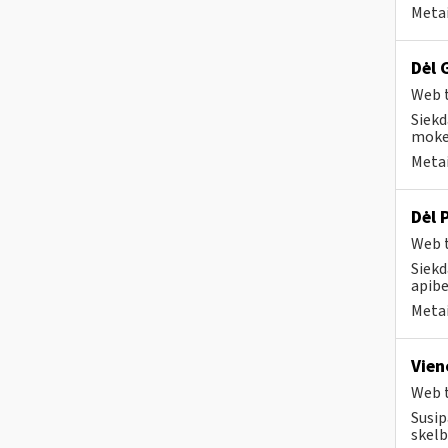
Metai
Dėl 
Web t
Siekd
mokes
Metai
Dėl 
Web t
Siekd
apibe
Metai
Vien
Web t
Susip
skelb