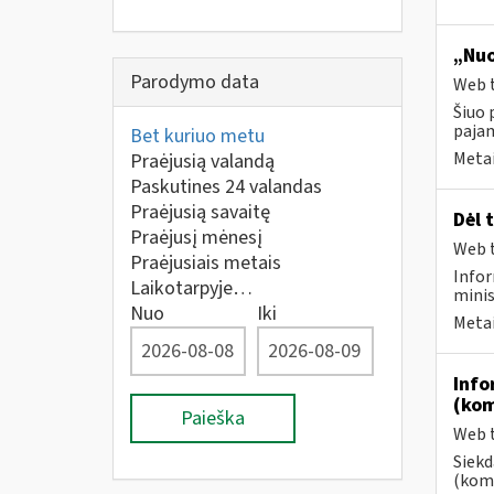
„Nuo
Parodymo data
Web t
Šiuo 
paja
Bet kuriuo metu
Metai
Praėjusią valandą
Paskutines 24 valandas
Praėjusią savaitę
Dėl 
Praėjusį mėnesį
Web t
Praėjusiais metais
Infor
Laikotarpyje…
minis
Nuo
Iki
Metai
Info
(kom
Paieška
Web t
Siekd
(kome