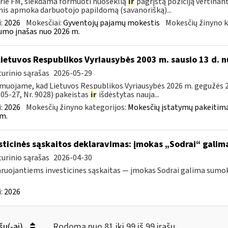
rie FM, siekdama formuoti nuoseklią
ir
pagrįstą poziciją vertinan
is apmoka darbuotojo papildomą (savanorišką)...
:
2026
Mokesčiai:
Gyventojų pajamų mokestis
Mokesčių žinyno k
mo įnašas nuo 2026 m.
Lietuvos Respublikos Vyriausybės 2003 m. sausio 13 d. n
urinio sąrašas
2026-05-29
muojame, kad Lietuvos Respublikos Vyriausybės 2026 m. gegužės 20
05-27, Nr. 9028) pakeistas
ir
išdėstytas nauja...
:
2026
Mokesčių žinyno kategorijos:
Mokesčių įstatymų pakeitima
m.
sticinės sąskaitos deklaravimas: įmokas „Sodrai“ galima 
urinio sąrašas
2026-04-30
ruojantiems investicines sąskaitas — įmokas Sodrai galima sumokėt
:
2026
šų(-ai)
Rodoma nuo 81 iki 99 iš 99 irašų.