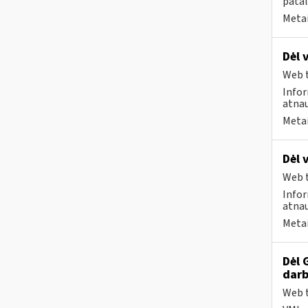
patal
Metai
Dėl 
Web t
Infor
atnau
Metai
Dėl 
Web t
Infor
atnau
Metai
Dėl 
darb
Web t