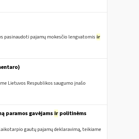
ntys pasinaudoti pajamų mokesčio lengvatomis
ir
mentaro)
me Lietuvos Respublikos saugumo įnašo
rimą paramos gavėjams
ir
politinėms
 laikotarpio gautų pajamų deklaravimą, teikiame