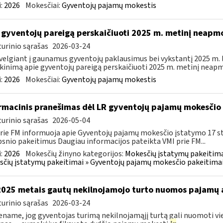
:
2026
Mokesčiai:
Gyventojų pajamų mokestis
 gyventojų pareigą perskaičiuoti 2025 m. metinį neap
urinio sąrašas
2026-03-24
velgiant į gaunamus gyventojų paklausimus bei vykstantį 2025 m.
kinimą apie gyventojų pareigą perskaičiuoti 2025 m. metinį neapm
:
2026
Mokesčiai:
Gyventojų pajamų mokestis
rmacinis pranešimas dėl LR gyventojų pajamų mokesčio 
urinio sąrašas
2026-05-04
rie FM informuoja apie Gyventojų pajamų mokesčio įstatymo 17 s
psnio pakeitimus Daugiau informacijos pateikta VMI prie FM...
:
2026
Mokesčių žinyno kategorijos:
Mokesčių įstatymų pakeitima
čių įstatymų pakeitimai » Gyventojų pajamų mokesčio pakeitimai
2025 metais gautų nekilnojamojo turto nuomos pajamų
urinio sąrašas
2026-03-24
name, jog gyventojas turimą nekilnojamąjį turtą gali nuomoti vie