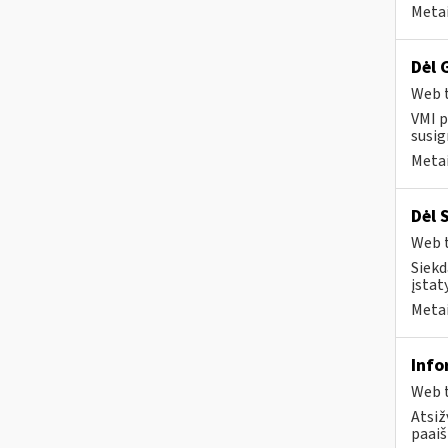
Metai
Dėl 
Web t
VMI p
susig
Metai
Dėl 
Web t
Siekd
įstat
Metai
Info
Web t
Atsiž
paaiš