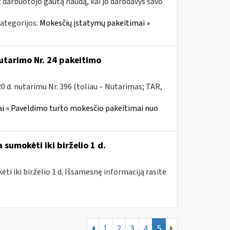
t darbuotojo gautą naudą, kai jo darbdavys savo
ategorijos:
Mokesčių įstatymų pakeitimai »
utarimo Nr. 24 pakeitimo
 d. nutarimu Nr. 396 (toliau – Nutarimas; TAR,
i » Paveldimo turto mokesčio pakeitimai nuo
sumokėti iki birželio 1 d.
i iki birželio 1 d. Išsamesnę informaciją rasite
1
2
3
4
5