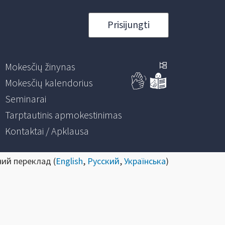
Prisijungti
Mokesčių žinynas
Mokesčių kalendorius
Seminarai
Tarptautinis apmokestinimas
Kontaktai / Apklausa
ний переклад (
English
,
Русский
,
Українська
)