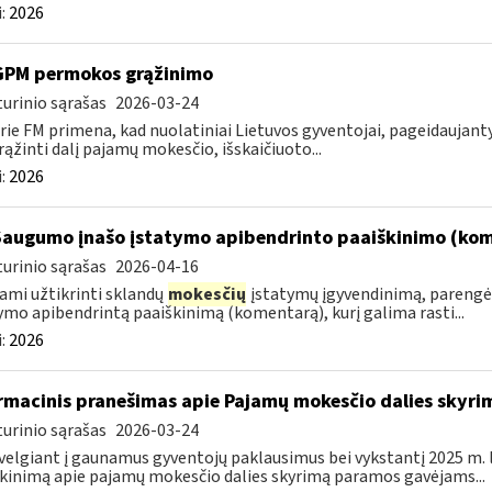
:
2026
GPM permokos grąžinimo
urinio sąrašas
2026-03-24
rie FM primena, kad nuolatiniai Lietuvos gyventojai, pageidauja
rąžinti dalį pajamų mokesčio, išskaičiuoto...
:
2026
Saugumo įnašo įstatymo apibendrinto paaiškinimo (ko
urinio sąrašas
2026-04-16
ami užtikrinti sklandų
mokesčių
įstatymų įgyvendinimą, parengė
ymo apibendrintą paaiškinimą (komentarą), kurį galima rasti...
:
2026
rmacinis pranešimas apie Pajamų mokesčio dalies sky
urinio sąrašas
2026-03-24
velgiant į gaunamus gyventojų paklausimus bei vykstantį 2025 m.
kinimą apie pajamų mokesčio dalies skyrimą paramos gavėjams...