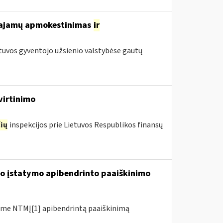
 pajamų apmokestinimas
ir
tuvos gyventojo užsienio valstybėse gautų
virtinimo
ių
inspekcijos prie Lietuvos Respublikos finansų
io įstatymo apibendrinto paaiškinimo
me NTMĮ[1] apibendrintą paaiškinimą