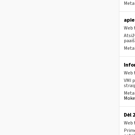
Metai
apie
Web t
Atsiž
paaiš
Metai
Info
Web t
VMI p
strai
Metai
Mokes
Dėl 
Web t
Prime