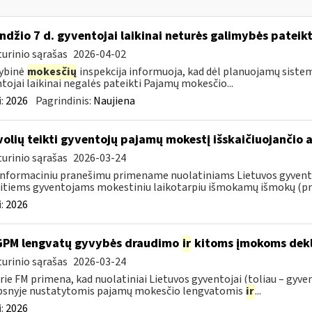
ndžio 7 d. gyventojai laikinai neturės galimybės pateik
urinio sąrašas
2026-04-02
ybinė
mokesčių
inspekcija informuoja, kad dėl planuojamų sistem
tojai laikinai negalės pateikti Pajamų mokesčio...
:
2026
Pagrindinis:
Naujiena
volių teikti gyventojų pajamų mokestį išskaičiuojančio
urinio sąrašas
2026-03-24
informaciniu pranešimu primename nuolatiniams Lietuvos gyventoj
itiems gyventojams mokestiniu laikotarpiu išmokamų išmokų (pris
:
2026
GPM lengvatų gyvybės draudimo
ir
kitoms įmokoms dekl
urinio sąrašas
2026-03-24
rie FM primena, kad nuolatiniai Lietuvos gyventojai (toliau – gyven
psnyje nustatytomis pajamų mokesčio lengvatomis
ir
...
:
2026