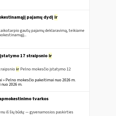
mokestinamąjį pajamų dydį
ir
 laikotarpio gautų pajamų deklaravimą, teikiame
okestinamąjį...
įstatymo 17 straipsnio
ir
traipsnio
ir
Pelno mokesčio įstatymo 12
i » Pelno mokesčio pakeitimai nuo 2026 m.
 nuo 2026 m.
 apmokestinimo tvarkos
nu iš šių būdų: — gyvenamosios paskirties