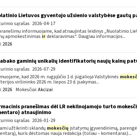
latinio Lietuvos gyventojo užsienio valstybėse gautų
urinio sąrašas
2026-04-17
pranešimu informuojame, kad atnaujintas leidinys „Nuolatinio Lie
mų apmokestinimas
ir
deklaravimas“. Daugiau informacijos...
:
2026
tabako gaminių unikalių identifikatorių naujų kainų pat
urinio sąrašas
2026-07-29
muojame, kad 2026 m. rugpjūčio 1 d. įsigalioja Valstybinės
mokesč
terijos viršininko 2026 m. liepos 23 d. įsakymas...
:
2026
Mokesčiai:
Akcizai
rmacinis pranešimas dėl LR nekilnojamojo turto mokesč
entaro) atnaujinimo
urinio sąrašas
2026-01-29
ami užtikrinti sklandų
mokesčių
įstatymų įgyvendinimą, parengė
ntarą), kuris dėstomas nauja redakcija (toliau – komentaras)....