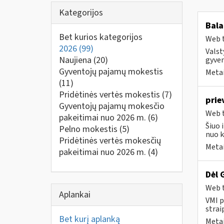
Kategorijos
Bala
Bet kurios kategorijos
Web t
2026
(99)
Valst
Naujiena
(20)
gyven
Gyventojų pajamų mokestis
Metai
(11)
Pridėtinės vertės mokestis
(7)
prie
Gyventojų pajamų mokesčio
Web t
pakeitimai nuo 2026 m.
(6)
Šiuo 
Pelno mokestis
(5)
nuo k
Pridėtinės vertės mokesčių
Metai
pakeitimai nuo 2026 m.
(4)
Dėl 
Web t
Aplankai
VMI p
strai
Bet kurį aplanką
Metai