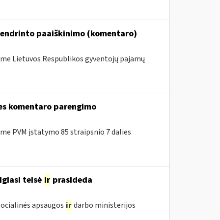
bendrinto paaiškinimo (komentaro)
me Lietuvos Respublikos gyventojų pajamų
lies komentaro parengimo
e PVM įstatymo 85 straipsnio 7 dalies
igiasi teisė
ir
prasideda
 Socialinės apsaugos
ir
darbo ministerijos