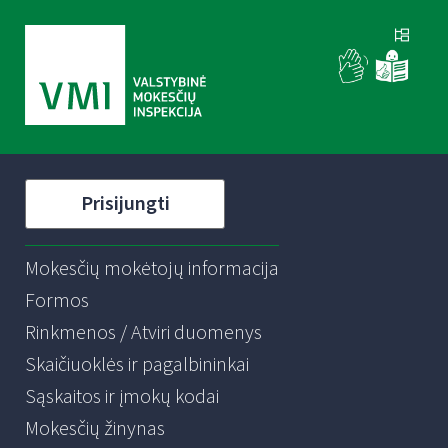
Prisijungti
Mokesčių mokėtojų informacija
Formos
Rinkmenos / Atviri duomenys
Skaičiuoklės ir pagalbininkai
Sąskaitos ir įmokų kodai
Mokesčių žinynas