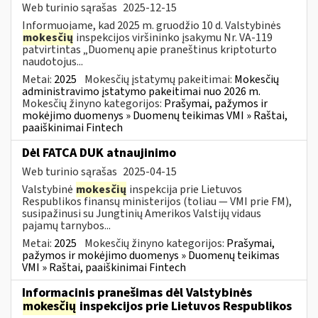
Web turinio sąrašas
2025-12-15
Informuojame, kad 2025 m. gruodžio 10 d. Valstybinės
mokesčių
inspekcijos viršininko įsakymu Nr. VA-119
patvirtintas „Duomenų apie praneštinus kriptoturto
naudotojus...
Metai:
2025
Mokesčių įstatymų pakeitimai:
Mokesčių
administravimo įstatymo pakeitimai nuo 2026 m.
Mokesčių žinyno kategorijos:
Prašymai, pažymos ir
mokėjimo duomenys » Duomenų teikimas VMI » Raštai,
paaiškinimai Fintech
Dėl FATCA DUK atnaujinimo
Web turinio sąrašas
2025-04-15
Valstybinė
mokesčių
inspekcija prie Lietuvos
Respublikos finansų ministerijos (toliau — VMI prie FM),
susipažinusi su Jungtinių Amerikos Valstijų vidaus
pajamų tarnybos...
Metai:
2025
Mokesčių žinyno kategorijos:
Prašymai,
pažymos ir mokėjimo duomenys » Duomenų teikimas
VMI » Raštai, paaiškinimai Fintech
Informacinis pranešimas dėl Valstybinės
mokesčių
inspekcijos prie Lietuvos Respublikos