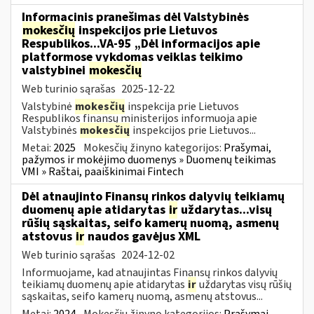
Informacinis pranešimas dėl Valstybinės
mokesčių
inspekcijos prie Lietuvos
Respublikos...VA-95 „Dėl informacijos apie
platformose vykdomas veiklas teikimo
valstybinei
mokesčių
Web turinio sąrašas
2025-12-22
Valstybinė
mokesčių
inspekcija prie Lietuvos
Respublikos finansų ministerijos informuoja apie
Valstybinės
mokesčių
inspekcijos prie Lietuvos...
Metai:
2025
Mokesčių žinyno kategorijos:
Prašymai,
pažymos ir mokėjimo duomenys » Duomenų teikimas
VMI » Raštai, paaiškinimai Fintech
Dėl atnaujinto Finansų rinkos dalyvių teikiamų
duomenų apie atidarytas
ir
uždarytas...visų
rūšių sąskaitas, seifo kamerų nuomą, asmenų
atstovus
ir
naudos gavėjus XML
Web turinio sąrašas
2024-12-02
Informuojame, kad atnaujintas Finansų rinkos dalyvių
teikiamų duomenų apie atidarytas
ir
uždarytas visų rūšių
sąskaitas, seifo kamerų nuomą, asmenų atstovus...
Metai:
2024
Mokesčių žinyno kategorijos:
Prašymai,