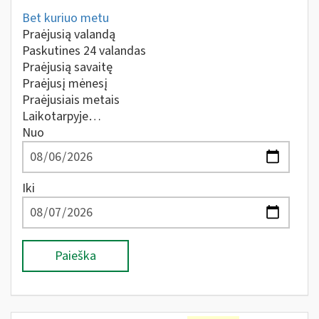
Bet kuriuo metu
Praėjusią valandą
Paskutines 24 valandas
Praėjusią savaitę
Praėjusį mėnesį
Praėjusiais metais
Laikotarpyje…
Nuo
Iki
Paieška