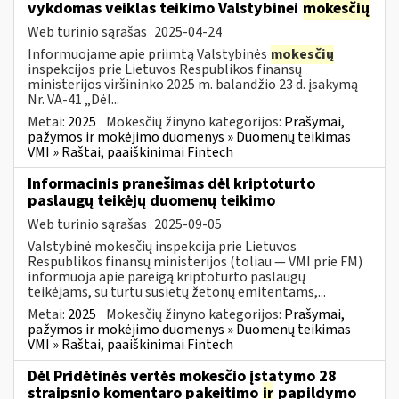
vykdomas veiklas teikimo Valstybinei
mokesčių
Web turinio sąrašas
2025-04-24
Informuojame apie priimtą Valstybinės
mokesčių
inspekcijos prie Lietuvos Respublikos finansų
ministerijos viršininko 2025 m. balandžio 23 d. įsakymą
Nr. VA-41 „Dėl...
Metai:
2025
Mokesčių žinyno kategorijos:
Prašymai,
pažymos ir mokėjimo duomenys » Duomenų teikimas
VMI » Raštai, paaiškinimai Fintech
Informacinis pranešimas dėl kriptoturto
paslaugų teikėjų duomenų teikimo
Web turinio sąrašas
2025-09-05
Valstybinė mokesčių inspekcija prie Lietuvos
Respublikos finansų ministerijos (toliau — VMI prie FM)
informuoja apie pareigą kriptoturto paslaugų
teikėjams, su turtu susietų žetonų emitentams,...
Metai:
2025
Mokesčių žinyno kategorijos:
Prašymai,
pažymos ir mokėjimo duomenys » Duomenų teikimas
VMI » Raštai, paaiškinimai Fintech
Dėl Pridėtinės vertės mokesčio įstatymo 28
straipsnio komentaro pakeitimo
ir
papildymo