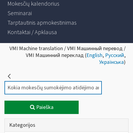
Mokesčių kalendorius
Seminarai
Tarptautinis apmokestinimas
Kontaktai / Apklausa
VMI Machine translation / VMI Машинный перевод /
VMI Машинний переклад (
English
,
Русский
,
Українська
)
Paieška
Kategorijos