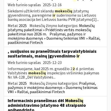
Web turinio sąrašas
2025-12-16
Siekdami užtikrinti sklandų
mokesčių
įstatymų
įgyvendinimą, parengėme
ir
suderinome su Lietuvos
bankų asociacija bei Lietuvos banku PVM įstatymo[1]...
Metai:
2025
Mokesčių žinyno kategorijos:
Mokesčių
įstatymų pakeitimai » Pridėtinės vertės mokesčių
pakeitimai nuo 2026 m.
Prašymai, pažymos ir
mokėjimo duomenys » Duomenų teikimas VMI » Raštai,
paaiškinimai Fintech
, susijusios su praneštinais tarpvalstybiniais
susitarimais, mainų įgyvendinimo
ir
Web turinio sąrašas
2025-12-23
Informuojame, kad 2025 m. gruodžio 2
2
d. priimtas
Valstybinės
mokesčių
inspekcijos viršininko įsakymas
Nr. VA-128 „Dėl Valstybinės...
Metai:
2025
Mokesčių žinyno kategorijos:
Prašymai,
pažymos ir mokėjimo duomenys » Duomenų teikimas
VMI » Raštai, paaiškinimai Fintech
Informacinis pranešimas dėl
Mokesčių
administravimo įstatymo 48 straipsnio
apibendrinto