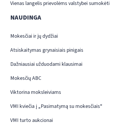
Vienas langelis prievolėms valstybei sumokėti
NAUDINGA
Mokesčiai ir jų dydžiai
Atsiskaitymas grynaisiais pinigais
Dažniausiai užduodami klausimai
Mokesčių ABC
Viktorina moksleiviams
VMI kviečia į „Pasimatymą su mokesčiais“
VMI turto aukcionai