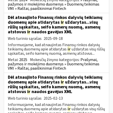
pažymos ir mokėjimo duomenys » Duomenų teikimas
VMI » Raštai, paaiškinimai Fintech
Dėl atnaujinto Finansų rinkos dalyvių teikiamų
duomenų apie atidarytas
ir
uždarytas...visų
rūšių sąskaitas, seifo kamerų nuomą, asmenų
atstovus
ir
naudos gavėjus XML
Web turinio sąrašas
2025-09-18
Informuojame, kad atnaujintas Finansų rinkos dalyvių
teikiamų duomenų apie atidarytas
ir
uždarytas visų rūšių
sąskaitas, seifo kamerų nuomą, asmenų atstovus...
Metai:
2025
Mokesčių žinyno kategorijos:
Prašymai,
pažymos ir mokėjimo duomenys » Duomenų teikimas
VMI » Raštai, paaiškinimai Fintech
Dėl atnaujinto Finansų rinkos dalyvių teikiamų
duomenų apie atidarytas
ir
uždarytas...visų
rūšių sąskaitas, seifo kamerų nuomą, asmenų
atstovus
ir
naudos gavėjus XML
Web turinio sąrašas
2025-02-13
Informuojame, kad atnaujintas Finansų rinkos dalyvių
teikiamų duomenų apie atidarytas
ir
uždarytas visų rūšių