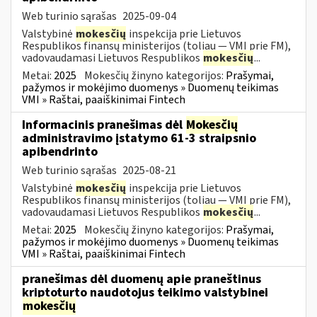
Web turinio sąrašas
2025-09-04
Valstybinė
mokesčių
inspekcija prie Lietuvos
Respublikos finansų ministerijos (toliau — VMI prie FM),
vadovaudamasi Lietuvos Respublikos
mokesčių
...
Metai:
2025
Mokesčių žinyno kategorijos:
Prašymai,
pažymos ir mokėjimo duomenys » Duomenų teikimas
VMI » Raštai, paaiškinimai Fintech
Informacinis pranešimas dėl
Mokesčių
administravimo įstatymo 61-3 straipsnio
apibendrinto
Web turinio sąrašas
2025-08-21
Valstybinė
mokesčių
inspekcija prie Lietuvos
Respublikos finansų ministerijos (toliau — VMI prie FM),
vadovaudamasi Lietuvos Respublikos
mokesčių
...
Metai:
2025
Mokesčių žinyno kategorijos:
Prašymai,
pažymos ir mokėjimo duomenys » Duomenų teikimas
VMI » Raštai, paaiškinimai Fintech
pranešimas dėl duomenų apie praneštinus
kriptoturto naudotojus teikimo valstybinei
mokesčių