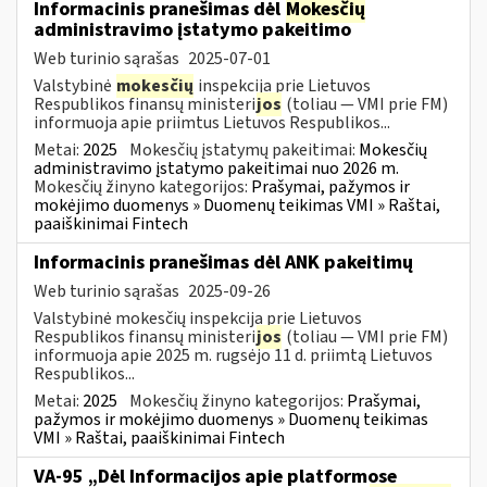
Informacinis pranešimas dėl
Mokesčių
administravimo įstatymo pakeitimo
Web turinio sąrašas
2025-07-01
Valstybinė
mokesčių
inspekcija prie Lietuvos
Respublikos finansų ministeri
jos
(toliau — VMI prie FM)
informuoja apie priimtus Lietuvos Respublikos...
Metai:
2025
Mokesčių įstatymų pakeitimai:
Mokesčių
administravimo įstatymo pakeitimai nuo 2026 m.
Mokesčių žinyno kategorijos:
Prašymai, pažymos ir
mokėjimo duomenys » Duomenų teikimas VMI » Raštai,
paaiškinimai Fintech
Informacinis pranešimas dėl ANK pakeitimų
Web turinio sąrašas
2025-09-26
Valstybinė mokesčių inspekcija prie Lietuvos
Respublikos finansų ministeri
jos
(toliau — VMI prie FM)
informuoja apie 2025 m. rugsėjo 11 d. priimtą Lietuvos
Respublikos...
Metai:
2025
Mokesčių žinyno kategorijos:
Prašymai,
pažymos ir mokėjimo duomenys » Duomenų teikimas
VMI » Raštai, paaiškinimai Fintech
VA-95 „Dėl Informacijos apie platformose