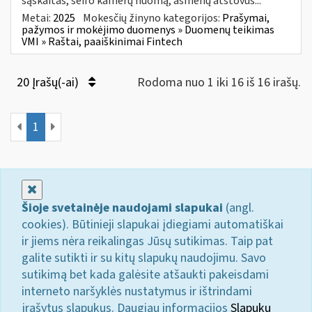
sąskaitas, seifo kamerų nuomą, asmenų atstovus...
Metai:
2025
Mokesčių žinyno kategorijos:
Prašymai,
pažymos ir mokėjimo duomenys » Duomenų teikimas
VMI » Raštai, paaiškinimai Fintech
20 Įrašų(-ai)
Rodoma nuo 1 iki 16 iš 16 irašų.
1
Uždaryti
Šioje svetainėje naudojami slapukai
(angl.
cookies). Būtinieji slapukai įdiegiami automatiškai
ir jiems nėra reikalingas Jūsų sutikimas. Taip pat
galite sutikti ir su kitų slapukų naudojimu. Savo
sutikimą bet kada galėsite atšaukti pakeisdami
interneto naršyklės nustatymus ir ištrindami
įrašytus slapukus. Daugiau informacijos
Slapukų