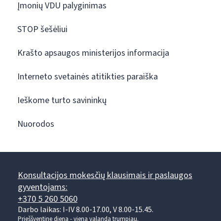
Įmonių VDU palyginimas
STOP šešėliui
Krašto apsaugos ministerijos informacija
Interneto svetainės atitikties paraiška
Ieškome turto savininkų
Nuorodos
Konsultacijos mokesčių klausimais ir paslaugos
gyventojams:
+370 5 260 5060
Darbo laikas: I-IV 8.00-17.00, V 8.00-15.45.
Prieššventinę dieną - viena valanda trumpiau.