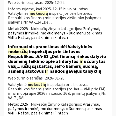
Web turinio sąrašas
2025-12-22
Informuojame, kad 2025-12-15 buvo priimtas
Valstybinės
mokesčių
inspekcijos prie Lietuvos
Respublikos finansų ministerijos viršininko įsakymas
įsakymą Nr. VA-124 „Dėl...
Metai:
2025
Mokesčių žinyno kategorijos:
Prašymai,
pažymos ir mokėjimo duomenys » Duomenų teikimas
VMI » Raštai, paaiškinimai Fintech
Informacinis pranešimas dėl Valstybinės
mokesčių
inspekcijos prie Lietuvos
Respublikos...VA-61 „Dėl finansų rinkos dalyvio
duomenų teikimo apie atidarytas
ir
uždarytas
visų...rūšių sąskaitas, seifo kamerų nuomą,
asmenų atstovus
ir
naudos gavėjus taisyklių
Web turinio sąrašas
2026-01-28
Valstybinė
mokesčių
inspekcija prie Lietuvos
Respublikos finansų ministerijos (toliau — VMI prie FM)
informuoja apie 2026 m. sausio 16 d. priimtą įsakymą Nr.
VA-7 „Dėl...
Metai:
2026
Mokesčių žinyno kategorijos:
Prašymai,
pažymos ir mokėjimo duomenys » Duomenų teikimas
VMI » Raštai, paaiškinimai Fintech