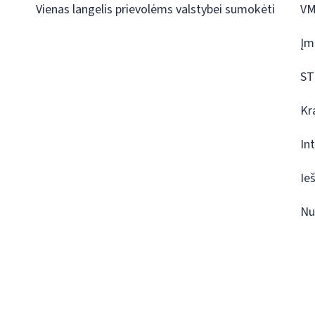
Vienas langelis prievolėms valstybei sumokėti
VM
Įm
ST
Kr
In
Ie
Nu