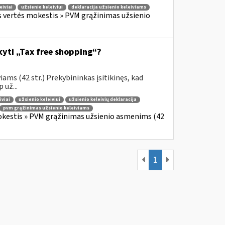
eiviai
užsienio keleiviui
deklaracija užsienio keleiviams
s vertės mokestis » PVM grąžinimas užsienio
ikyti „Tax free shopping“?
ams (42 str.) Prekybininkas įsitikinęs, kad
 už...
iviai
užsienio keleiviui
užsienio keleivių deklaracija
pvm grąžinimas užsienio keleiviams
okestis » PVM grąžinimas užsienio asmenims (42
1