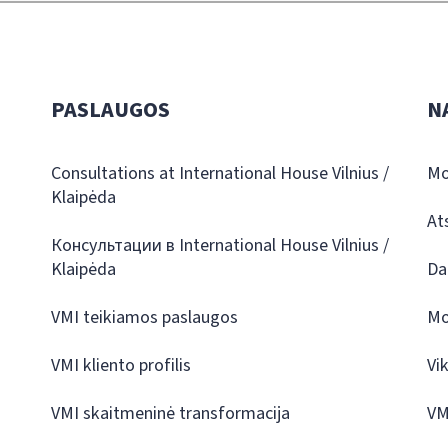
PASLAUGOS
N
Consultations at International House Vilnius /
Mo
Klaipėda
At
Консультации в International House Vilnius /
Klaipėda
Da
VMI teikiamos paslaugos
Mo
VMI kliento profilis
Vi
VMI skaitmeninė transformacija
VM