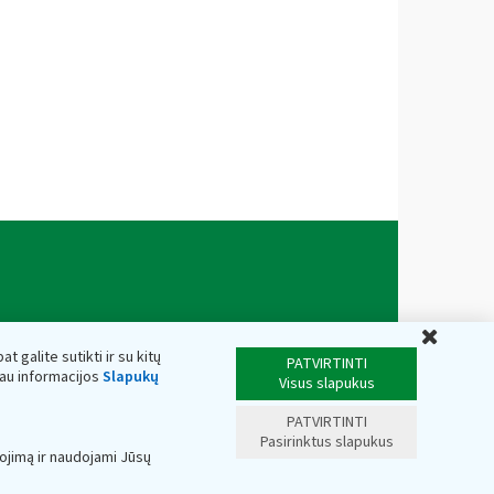
Uždar
t galite sutikti ir su kitų
PATVIRTINTI
iau informacijos
Slapukų
Visus slapukus
PATVIRTINTI
Pasirinktus slapukus
ojimą ir naudojami Jūsų