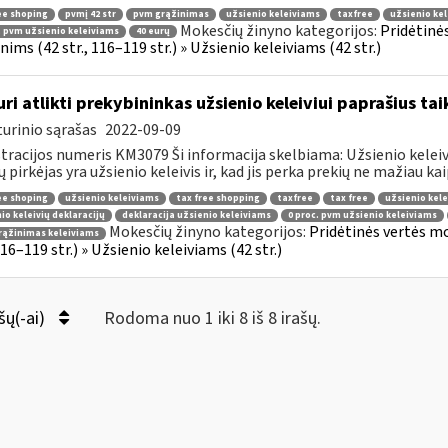
ee shoping
pvmį 42 str
pvm grąžinimas
užsienio keleiviams
taxfree
užsienio kel
Mokesčių žinyno kategorijos:
Pridėtinė
. pvm užsienio keleiviams
40 eurų
ims (42 str., 116–119 str.) » Užsienio keleiviams (42 str.)
uri atlikti prekybininkas užsienio keleiviui paprašius ta
urinio sąrašas
2022-09-09
tracijos numeris KM3079 Ši informacija skelbiama: Užsienio keleivi
ų pirkėjas yra užsienio keleivis ir, kad jis perka prekių ne mažiau kaip
ee shoping
užsienio keleiviams
tax free shopping
taxfree
tax free
užsienio kele
io keleivių deklaracijų
deklaracija užsienio keleiviams
0 proc. pvm užsienio keleiviams
Mokesčių žinyno kategorijos:
Pridėtinės vertės m
rąžinimas keleiviams
 116–119 str.) » Užsienio keleiviams (42 str.)
šų(-ai)
Rodoma nuo 1 iki 8 iš 8 irašų.