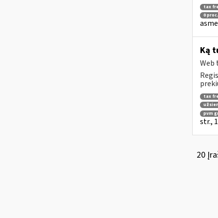
tax fr
0 proc
asmen
Ką t
Web t
Regis
preki
tax fr
užsien
pvm g
str.,
20 Įra