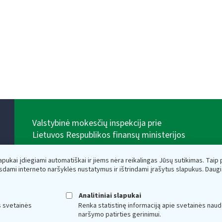
Valstybinė mokesčių inspekcija prie
Lietuvos Respublikos finansų ministerijos
Biudžetinė įstaiga. Juridinio asmens kodas — 188659752,
adresas: Vasario 16-osios g. 14, 01107 Vilnius, Lietuva,
lapukai įdiegiami automatiškai ir jiems nėra reikalingas Jūsų sutikimas. Taip pa
el.paštas:
vmi@vmi.lt
, E. pristatymo dėžutės adresas
sdami interneto naršyklės nustatymus ir ištrindami įrašytus slapukus. Daug
188659752
Duomenys apie Valstybinę mokesčių inspekciją prie
Lietuvos Respublikos finansų ministerijos kaupiami ir
Analitiniai slapukai
saugomi Juridinių asmenų registre
s svetainės
Renka statistinę informaciją apie svetainės naud
naršymo patirties gerinimui.