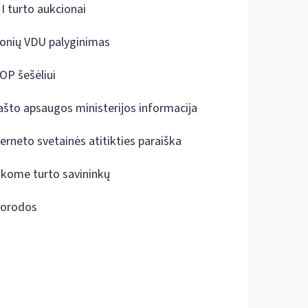
I turto aukcionai
onių VDU palyginimas
OP šešėliui
ašto apsaugos ministerijos informacija
terneto svetainės atitikties paraiška
škome turto savininkų
orodos