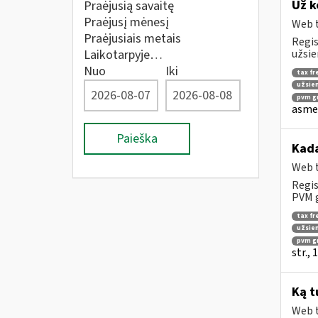
Už k
Praėjusią savaitę
Praėjusį mėnesį
Web t
Praėjusiais metais
Regis
Laikotarpyje…
užsie
Nuo
Iki
tax fr
užsien
pvm gr
asmen
Paieška
Kad
Web t
Regis
PVM g
tax fr
užsien
pvm g
str.,
Ką t
Web t