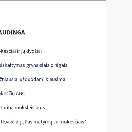
AUDINGA
kesčiai ir jų dydžiai
siskaitymas grynaisiais pinigais
žniausiai užduodami klausimai
kesčių ABC
ktorina moksleiviams
I kviečia į „Pasimatymą su mokesčiais“