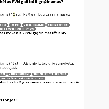
okėtas PVM gali būti grąžinamas?
viams (4
2
str.) PVM gali būti grąžinamas už
xfree
tax free
užsienio keleiviai
užsienio keleiviui
 proc. pvm užsienio keleiviams
rtės mokestis » PVM grąžinimas užsienio
ams (42 str.) Užsienio keleiviui jo sumokėtas
audojasi...
iviai
užsienio keleiviui
užsienio keleivių deklaracija
pvm grąžinimas užsienio keleiviams
okestis » PVM grąžinimas užsienio asmenims (42
ritorijos?