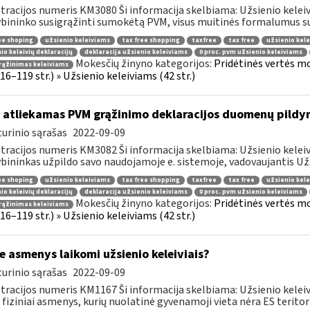
tracijos numeris KM3080 Ši informacija skelbiama: Užsienio keleiviam
bininko susigrąžinti sumokėtą PVM, visus muitinės formalumus susi
ee shoping
užsienio keleiviams
tax free shopping
taxfree
tax free
užsienio kele
io keleivių deklaracijų
deklaracija užsienio keleiviams
0 proc. pvm užsienio keleiviams
Mokesčių žinyno kategorijos:
Pridėtinės vertės m
rąžinimas keleiviams
 116–119 str.) » Užsienio keleiviams (42 str.)
 atliekamas PVM grąžinimo deklaracijos duomenų pildy
urinio sąrašas
2022-09-09
tracijos numeris KM3082 Ši informacija skelbiama: Užsienio keleiv
bininkas užpildo savo naudojamoje e. sistemoje, vadovaujantis Užsi
ee shoping
užsienio keleiviams
tax free shopping
taxfree
tax free
užsienio kele
io keleivių deklaracijų
deklaracija užsienio keleiviams
0 proc. pvm užsienio keleiviams
Mokesčių žinyno kategorijos:
Pridėtinės vertės m
rąžinimas keleiviams
 116–119 str.) » Užsienio keleiviams (42 str.)
e asmenys laikomi užsienio keleiviais?
urinio sąrašas
2022-09-09
tracijos numeris KM1167 Ši informacija skelbiama: Užsienio keleivi
 fiziniai asmenys, kurių nuolatinė gyvenamoji vieta nėra ES teritorij