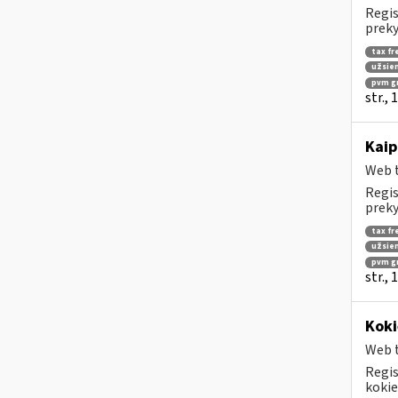
Regis
preky
tax fr
užsien
pvm g
str.,
Kaip
Web t
Regis
preky
tax fr
užsien
pvm g
str.,
Koki
Web t
Regis
kokie