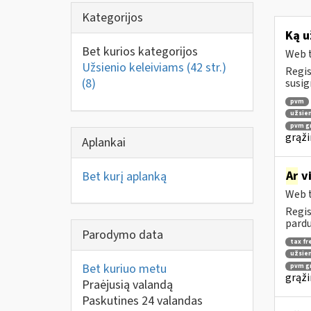
Kategorijos
Ką u
Bet kurios kategorijos
Web t
Užsienio keleiviams (42 str.)
Regis
(8)
susig
pvm
užsien
pvm gr
grąži
Aplankai
Ar
vi
Bet kurį aplanką
Web t
Regis
pardu
Parodymo data
tax fr
užsien
Bet kuriuo metu
pvm gr
grąži
Praėjusią valandą
Paskutines 24 valandas