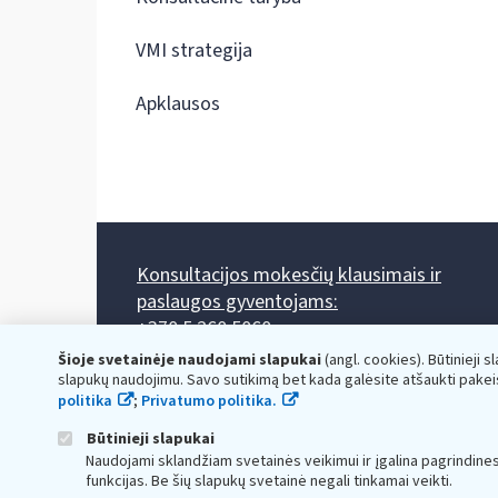
VMI strategija
Apklausos
Konsultacijos mokesčių klausimais ir
paslaugos gyventojams:
+370 5 260 5060
Darbo laikas: I-IV 8.00-17.00, V 8.00-15.45.
Šioje svetainėje naudojami slapukai
(angl. cookies). Būtinieji s
Prieššventinę dieną - viena valanda trumpiau.
slapukų naudojimu. Savo sutikimą bet kada galėsite atšaukti pakei
Kiekvieno mėnesio antrą penktadienį 8.00 val. - 12.00 val.
politika
;
Privatumo politika.
Mano VMI
Paklausimas per
Būtinieji slapukai
Naudojami sklandžiam svetainės veikimui ir įgalina pagrindine
funkcijas. Be šių slapukų svetainė negali tinkamai veikti.