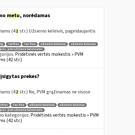
imo
metu
, norėdamas
viams (4
2
str.) Užsienio keleivis, pageidaujantis
ng
taxfree
tax free
užsienio keleiviai
užsienio keleiviui
 proc. pvm užsienio keleiviams
orijos:
Pridėtinės vertės mokestis » PVM
s (42 str.)
įsigytas prekes?
viams (4
2
str.) Ne, PVM grąžinamas ne visose
xfree
tax free
užsienio keleiviai
užsienio keleiviui
 proc. pvm užsienio keleiviams
no kategorijos:
Pridėtinės vertės mokestis » PVM
s (42 str.)