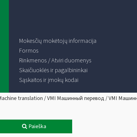
Mokesčių mokėtojų informacija
Formos
Rinkmenos / Atviri duomenys
Skaičiuoklės ir pagalbininkai
Sąskaitos ir įmokų kodai
Machine translation / VMI Машинный перевод / VMI Машин
Paieška