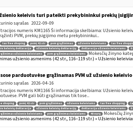
žsienio keleivis turi pateikti prekybininkui prekių įsigij
urinio sąrašas
2022-09-09
tracijos numeris KM1165 Ši informacija skelbiama: Užsienio kelei
rąžinti PVM, prekių įsigijimo metu prekybininkui...
tax free shoping
pvmį 42 str
pvm grąžinimas
užsienio keleiviams
tax free shoppi
io keleivių deklaracija
užsienio keleivių deklaracijų
deklaracija užsienio keleiviams
0
Mokesčių žinyno kateg
ąžinimas užsienio keleiviams
pvm grąžinimas keleiviams
nimas užsienio asmenims (42 str., 116–119 str.) » Užsienio keleiviam
sose parduotuvėse grąžinamas PVM už užsienio keleivio 
urinio sąrašas
2026-04-16
tracijos numeris KM1166 Ši informacija skelbiama: Užsienio kelei
otuvėse. PVM gali būti grąžinamas tik tose...
ee shoping
pvmį 42 str
pvm grąžinimas
užsienio keleiviams
tax free shopping
ta
io keleivių deklaracija
užsienio keleivių deklaracijų
deklaracija užsienio keleiviams
0
Mokesčių žiny
ąžinimas užsienio keleiviams
pvm grąžinimas keleiviams
40 eurų
nimas užsienio asmenims (42 str., 116–119 str.) » Užsienio keleiviam