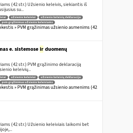
s (42 str.) Užsienio keleivis, siekiantis iš
jusius su...
iviai
užsienio keleiviui
užsienio keleivių deklaracija
pvm grąžinimas užsienio keleiviams
okestis » PVM grąžinimas užsienio asmenims (42
mas e. sistemose
ir
duomenų
iams (42 str.) PVM grąžinimo deklaraciją
enio keleivių...
iviai
užsienio keleiviui
užsienio keleivių deklaracija
pvm grąžinimas užsienio keleiviams
okestis » PVM grąžinimas užsienio asmenims (42
ams (42 str.) Užsienio keleiviais laikomi bet
oje,...