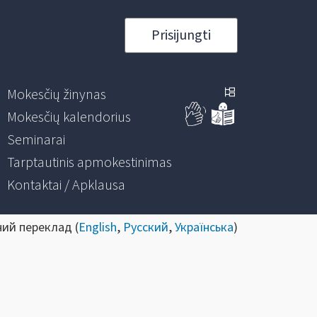
Prisijungti
Mokesčių žinynas
Mokesčių kalendorius
Seminarai
Tarptautinis apmokestinimas
Kontaktai / Apklausa
ний переклад (
English
,
Русский
,
Українська
)