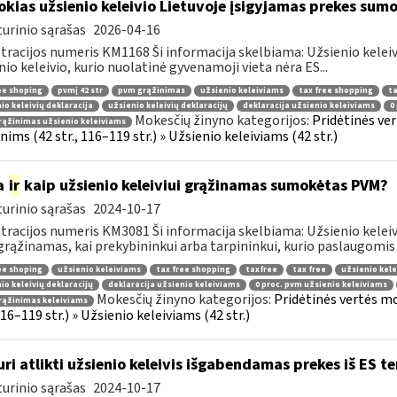
okias užsienio keleivio Lietuvoje įsigyjamas prekes sum
urinio sąrašas
2026-04-16
tracijos numeris KM1168 Ši informacija skelbiama: Užsienio kelei
nio keleivio, kurio nuolatinė gyvenamoji vieta nėra ES...
ee shoping
pvmį 42 str
pvm grąžinimas
užsienio keleiviams
tax free shopping
ta
io keleivių deklaracija
užsienio keleivių deklaracijų
deklaracija užsienio keleiviams
0
Mokesčių žinyno kategorijos:
Pridėtinės ve
ąžinimas užsienio keleiviams
ims (42 str., 116–119 str.) » Užsienio keleiviams (42 str.)
a
ir
kaip užsienio keleiviui grąžinamas sumokėtas PVM?
urinio sąrašas
2024-10-17
tracijos numeris KM3081 Ši informacija skelbiama: Užsienio keleivi
rąžinamas, kai prekybininkui arba tarpininkui, kurio paslaugomis n
ee shoping
užsienio keleiviams
tax free shopping
taxfree
tax free
užsienio kele
io keleivių deklaracijų
deklaracija užsienio keleiviams
0 proc. pvm užsienio keleiviams
Mokesčių žinyno kategorijos:
Pridėtinės vertės m
rąžinimas keleiviams
 116–119 str.) » Užsienio keleiviams (42 str.)
uri atlikti užsienio keleivis išgabendamas prekes iš ES te
urinio sąrašas
2024-10-17