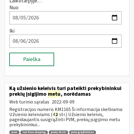
Laikotarpyje…
Nuo
Iki
Paieška
Ką užsienio keleivis turi pateikti prekybininkui
prekių įsigijimo
metu
, norėdamas
Web turinio sąrašas
2022-09-09
Registracijos numeris KM1165 Ši informacija skelbiama:
Užsienio keleiviams (4
2
str.) Užsienio keleivis,
pageidaujantis susigrąžinti PVM, prekių įsigijimo metu
prekybininkui...
pvm
tax free shoping
pvmį 42 str
pvm grąžinimas