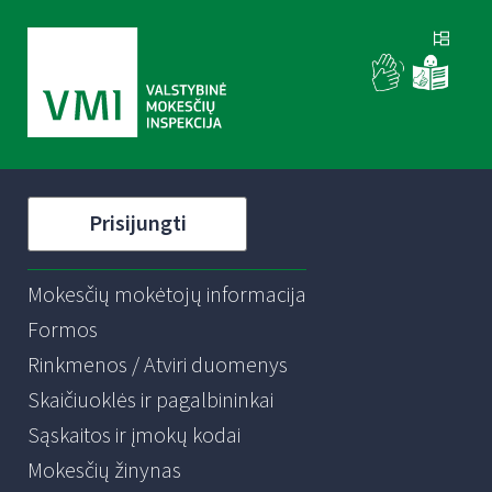
Prisijungti
Mokesčių mokėtojų informacija
Formos
Rinkmenos / Atviri duomenys
Skaičiuoklės ir pagalbininkai
Sąskaitos ir įmokų kodai
Mokesčių žinynas