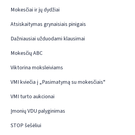
Mokesčiai ir jų dydžiai
Atsiskaitymas grynaisiais pinigais
Dažniausiai užduodami klausimai
Mokesčių ABC
Viktorina moksleiviams
VMI kviečia į „Pasimatymą su mokesčiais“
VMI turto aukcionai
Įmonių VDU palyginimas
STOP šešėliui