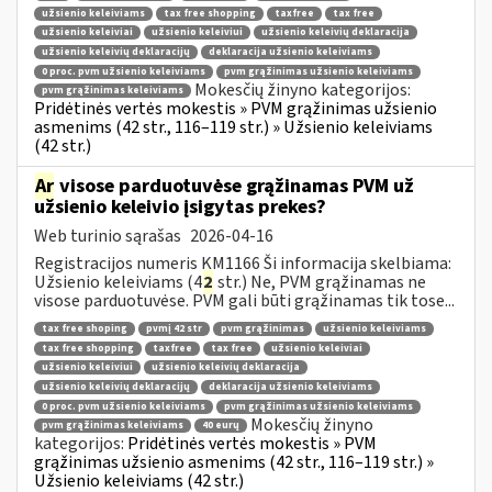
užsienio keleiviams
tax free shopping
taxfree
tax free
užsienio keleiviai
užsienio keleiviui
užsienio keleivių deklaracija
užsienio keleivių deklaracijų
deklaracija užsienio keleiviams
0 proc. pvm užsienio keleiviams
pvm grąžinimas užsienio keleiviams
Mokesčių žinyno kategorijos:
pvm grąžinimas keleiviams
Pridėtinės vertės mokestis » PVM grąžinimas užsienio
asmenims (42 str., 116–119 str.) » Užsienio keleiviams
(42 str.)
Ar
visose parduotuvėse grąžinamas PVM už
užsienio keleivio įsigytas prekes?
Web turinio sąrašas
2026-04-16
Registracijos numeris KM1166 Ši informacija skelbiama:
Užsienio keleiviams (4
2
str.) Ne, PVM grąžinamas ne
visose parduotuvėse. PVM gali būti grąžinamas tik tose...
tax free shoping
pvmį 42 str
pvm grąžinimas
užsienio keleiviams
tax free shopping
taxfree
tax free
užsienio keleiviai
užsienio keleiviui
užsienio keleivių deklaracija
užsienio keleivių deklaracijų
deklaracija užsienio keleiviams
0 proc. pvm užsienio keleiviams
pvm grąžinimas užsienio keleiviams
Mokesčių žinyno
pvm grąžinimas keleiviams
40 eurų
kategorijos:
Pridėtinės vertės mokestis » PVM
grąžinimas užsienio asmenims (42 str., 116–119 str.) »
Užsienio keleiviams (42 str.)