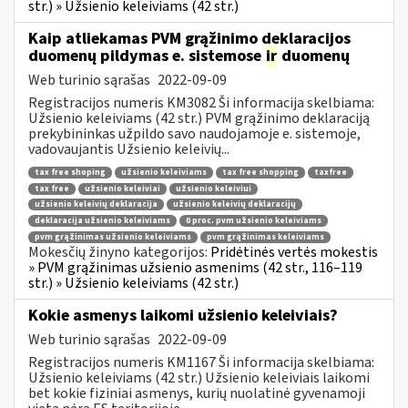
str.) » Užsienio keleiviams (42 str.)
Kaip atliekamas PVM grąžinimo deklaracijos
duomenų pildymas e. sistemose
ir
duomenų
Web turinio sąrašas
2022-09-09
Registracijos numeris KM3082 Ši informacija skelbiama:
Užsienio keleiviams (42 str.) PVM grąžinimo deklaraciją
prekybininkas užpildo savo naudojamoje e. sistemoje,
vadovaujantis Užsienio keleivių...
tax free shoping
užsienio keleiviams
tax free shopping
taxfree
tax free
užsienio keleiviai
užsienio keleiviui
užsienio keleivių deklaracija
užsienio keleivių deklaracijų
deklaracija užsienio keleiviams
0 proc. pvm užsienio keleiviams
pvm grąžinimas užsienio keleiviams
pvm grąžinimas keleiviams
Mokesčių žinyno kategorijos:
Pridėtinės vertės mokestis
» PVM grąžinimas užsienio asmenims (42 str., 116–119
str.) » Užsienio keleiviams (42 str.)
Kokie asmenys laikomi užsienio keleiviais?
Web turinio sąrašas
2022-09-09
Registracijos numeris KM1167 Ši informacija skelbiama:
Užsienio keleiviams (42 str.) Užsienio keleiviais laikomi
bet kokie fiziniai asmenys, kurių nuolatinė gyvenamoji