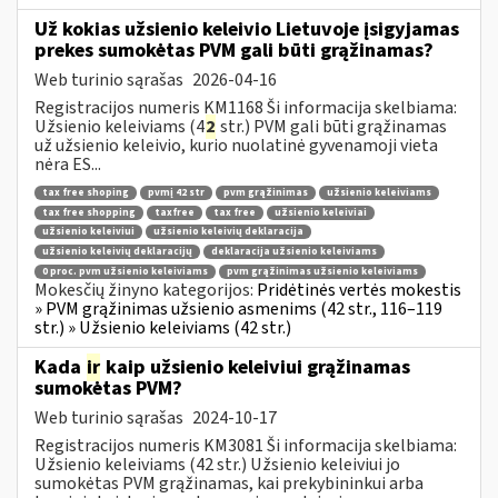
Už kokias užsienio keleivio Lietuvoje įsigyjamas
prekes sumokėtas PVM gali būti grąžinamas?
Web turinio sąrašas
2026-04-16
Registracijos numeris KM1168 Ši informacija skelbiama:
Užsienio keleiviams (4
2
str.) PVM gali būti grąžinamas
už užsienio keleivio, kurio nuolatinė gyvenamoji vieta
nėra ES...
tax free shoping
pvmį 42 str
pvm grąžinimas
užsienio keleiviams
tax free shopping
taxfree
tax free
užsienio keleiviai
užsienio keleiviui
užsienio keleivių deklaracija
užsienio keleivių deklaracijų
deklaracija užsienio keleiviams
0 proc. pvm užsienio keleiviams
pvm grąžinimas užsienio keleiviams
Mokesčių žinyno kategorijos:
Pridėtinės vertės mokestis
» PVM grąžinimas užsienio asmenims (42 str., 116–119
str.) » Užsienio keleiviams (42 str.)
Kada
ir
kaip užsienio keleiviui grąžinamas
sumokėtas PVM?
Web turinio sąrašas
2024-10-17
Registracijos numeris KM3081 Ši informacija skelbiama:
Užsienio keleiviams (42 str.) Užsienio keleiviui jo
sumokėtas PVM grąžinamas, kai prekybininkui arba