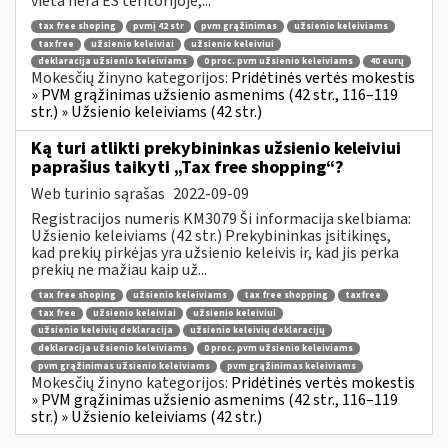
vieta nėra ES teritorijoje,...
tax free shoping
pvmį 42 str
pvm grąžinimas
užsienio keleiviams
taxfree
užsienio keleiviai
užsienio keleiviui
deklaracija užsienio keleiviams
0 proc. pvm užsienio keleiviams
40 eurų
Mokesčių žinyno kategorijos:
Pridėtinės vertės mokestis
» PVM grąžinimas užsienio asmenims (42 str., 116–119
str.) » Užsienio keleiviams (42 str.)
Ką turi atlikti prekybininkas užsienio keleiviui
paprašius taikyti „Tax free shopping“?
Web turinio sąrašas
2022-09-09
Registracijos numeris KM3079 Ši informacija skelbiama:
Užsienio keleiviams (42 str.) Prekybininkas įsitikinęs,
kad prekių pirkėjas yra užsienio keleivis ir, kad jis perka
prekių ne mažiau kaip už...
tax free shoping
užsienio keleiviams
tax free shopping
taxfree
tax free
užsienio keleiviai
užsienio keleiviui
užsienio keleivių deklaracija
užsienio keleivių deklaracijų
deklaracija užsienio keleiviams
0 proc. pvm užsienio keleiviams
pvm grąžinimas užsienio keleiviams
pvm grąžinimas keleiviams
Mokesčių žinyno kategorijos:
Pridėtinės vertės mokestis
» PVM grąžinimas užsienio asmenims (42 str., 116–119
str.) » Užsienio keleiviams (42 str.)