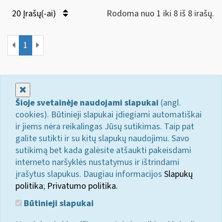
20 Įrašų(-ai)
Rodoma nuo 1 iki 8 iš 8 irašų.
1
Uždaryti
Šioje svetainėje naudojami slapukai
(angl.
cookies). Būtinieji slapukai įdiegiami automatiškai
ir jiems nėra reikalingas Jūsų sutikimas. Taip pat
galite sutikti ir su kitų slapukų naudojimu. Savo
sutikimą bet kada galėsite atšaukti pakeisdami
interneto naršyklės nustatymus ir ištrindami
įrašytus slapukus. Daugiau informacijos
Slapukų
politika
;
Privatumo politika.
Būtinieji slapukai