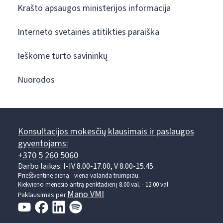
Krašto apsaugos ministerijos informacija
Interneto svetainės atitikties paraiška
Ieškome turto savininkų
Nuorodos
Konsultacijos mokesčių klausimais ir paslaugos
gyventojams:
+370 5 260 5060
Darbo laikas: I-IV 8.00-17.00, V 8.00-15.45.
Prieššventinę dieną - viena valanda trumpiau.
Kiekvieno mėnesio antrą penktadienį 8.00 val. - 12.00 val.
Mano VMI
Paklausimas per