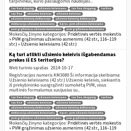
tarpininkui, kurio paslaugomis naudojasi...
tax free shoping
užsienio keleiviams
tax free shopping
taxfree
tax free
užsienio keleiviai
užsienio keleiviui
užsienio keleivių deklaracija
užsienio keleivių deklaracijų
deklaracija užsienio keleiviams
0 proc. pvm užsienio keleiviams
pvm grąžinimas užsienio keleiviams
pvm grąžinimas keleiviams
Mokesčių žinyno kategorijos:
Pridėtinės vertės mokestis
» PVM grąžinimas užsienio asmenims (42 str., 116–119
str.) » Užsienio keleiviams (42 str.)
Ką turi atlikti užsienio keleivis išgabendamas
prekes iš ES teritorijos?
Web turinio sąrašas
2024-10-17
Registracijos numeris KM3080 Ši informacija skelbiama:
Užsienio keleiviams (42 str.) Užsienio keleivis, siekiantis
iš prekybininko susigrąžinti sumokėtą PVM, visus
muitinės formalumus susijusius su...
tax free shoping
užsienio keleiviams
tax free shopping
taxfree
tax free
užsienio keleiviai
užsienio keleiviui
užsienio keleivių deklaracija
užsienio keleivių deklaracijų
deklaracija užsienio keleiviams
0 proc. pvm užsienio keleiviams
pvm grąžinimas užsienio keleiviams
pvm grąžinimas keleiviams
Mokesčių žinyno kategorijos:
Pridėtinės vertės mokestis
» PVM grąžinimas užsienio asmenims (42 str., 116–119