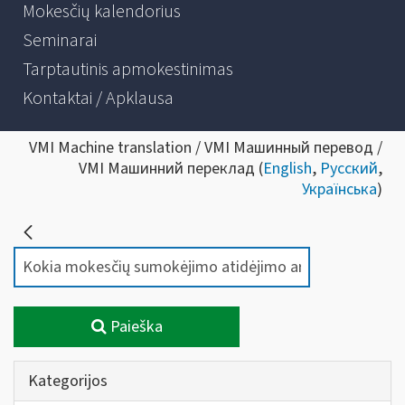
Mokesčių kalendorius
Seminarai
Tarptautinis apmokestinimas
Kontaktai / Apklausa
VMI Machine translation / VMI Машинный перевод /
VMI Машинний переклад (
English
,
Русский
,
Українська
)
Paieška
Kategorijos