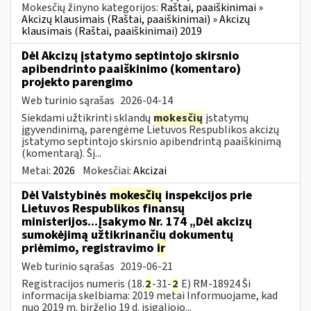
Mokesčių žinyno kategorijos:
Raštai, paaiškinimai »
Akcizų klausimais (Raštai, paaiškinimai) » Akcizų
klausimais (Raštai, paaiškinimai) 2019
Dėl Akcizų įstatymo septintojo skirsnio
apibendrinto paaiškinimo (komentaro)
projekto parengimo
Web turinio sąrašas
2026-04-14
Siekdami užtikrinti sklandų
mokesčių
įstatymų
įgyvendinimą, parengėme Lietuvos Respublikos akcizų
įstatymo septintojo skirsnio apibendrintą paaiškinimą
(komentarą). Šį...
Metai:
2026
Mokesčiai:
Akcizai
Dėl Valstybinės
mokesčių
inspekcijos prie
Lietuvos Respublikos finansų
ministerijos...Įsakymo Nr. 174 „Dėl akcizų
sumokėjimą užtikrinančių dokumentų
priėmimo, registravimo
ir
Web turinio sąrašas
2019-06-21
Registracijos numeris (18.
2
-31-
2
E) RM-18924 Ši
informacija skelbiama: 2019 metai Informuojame, kad
nuo 2019 m. birželio 19 d. įsigaliojo...