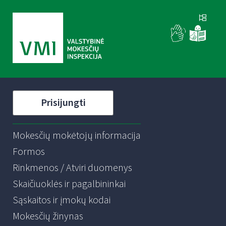
Prisijungti
Mokesčių mokėtojų informacija
Formos
Rinkmenos / Atviri duomenys
Skaičiuoklės ir pagalbininkai
Sąskaitos ir įmokų kodai
Mokesčių žinynas