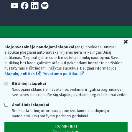
Valstybinė mokesčių inspekcija prie Lietuvos
U
Respublikos finansų ministerijos
Šioje svetainėje naudojami slapukai
(angl. cookies). Būtinieji
slapukai įdiegiami automatiškai ir jiems nėra reikalingas Jūsų
Biudžetinė įstaiga. Juridinio asmens kodas — 188659752,
sutikimas. Taip pat galite sutikti ir su kitų slapukų naudojimu. Savo
adresas: Vasario 16-osios g. 14, 01107 Vilnius, Lietuva, el.paštas:
sutikimą bet kada galėsite atšaukti pakeisdami interneto naršyklės
vmi@vmi.lt
, E. pristatymo dėžutės adresas 188659752
nustatymus ir ištrindami įrašytus slapukus. Daugiau informacijos
Duomenys apie Valstybinę mokesčių inspekciją prie Lietuvos
Slapukų politika
;
Privatumo politika.
Respublikos finansų ministerijos kaupiami ir saugomi Juridinių
asmenų registre
Būtinieji slapukai
Naudojami sklandžiam svetainės veikimui ir įgalina pagrindines
svetainės funkcijas. Be šių slapukų svetainė negali tinkamai veikti.
Analitiniai slapukai
Renka statistinę informaciją apie svetainės naudojimą ir
naudojami Jūsų naršymo patirties gerinimui.
PATVIRTINTI
Visus slapukus