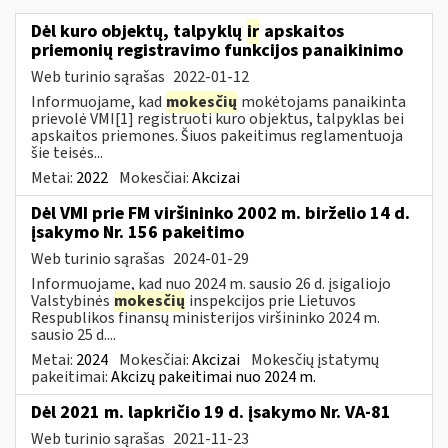
Dėl kuro objektų, talpyklų
ir
apskaitos
priemonių registravimo funkcijos panaikinimo
Web turinio sąrašas
2022-01-12
Informuojame, kad
mokesčių
mokėtojams panaikinta
prievolė VMI[1] registruoti kuro objektus, talpyklas bei
apskaitos priemones. Šiuos pakeitimus reglamentuoja
šie teisės...
Metai:
2022
Mokesčiai:
Akcizai
Dėl VMI prie FM viršininko 2002 m. birželio 14 d.
įsakymo Nr. 156 pakeitimo
Web turinio sąrašas
2024-01-29
Informuojame, kad nuo 2024 m. sausio 26 d. įsigaliojo
Valstybinės
mokesčių
inspekcijos prie Lietuvos
Respublikos finansų ministerijos viršininko 2024 m.
sausio 25 d....
Metai:
2024
Mokesčiai:
Akcizai
Mokesčių įstatymų
pakeitimai:
Akcizų pakeitimai nuo 2024 m.
Dėl 2021 m. lapkričio 19 d. įsakymo Nr. VA-81
Web turinio sąrašas
2021-11-23