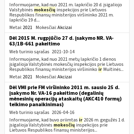
Informuojame, kad nuo 2021 m. lapkričio 20 d. įsigaliojo
Valstybinės
mokesčių
inspekcijos prie Lietuvos
Respublikos finansų ministerijos viršininko 2021 m.
lapkričio 19 d....
Metai:
2021
Mokesčiai:
Akcizai
Dėl 2015 M. rugpjūčio 27 d. įsakymo NR. VA-
63/1B-661 pakeitimo
Web turinio sąrašas
2021-10-14
Informuojame, kad nuo 2021 metų lapkričio 1 dienos
įsigalioja Valstybinės mokesčių inspekcijos prie Lietuvos
Respublikos finansų ministerijos viršininko
ir
Muitinės...
Metai:
2021
Mokesčiai:
Akcizai
Dėl VMI prie FM viršininko 2011 m. sausio 25 d.
įsakymo Nr. VA-16 pakeitimo (degalinių
mėnesinių operacijų ataskaitų (AKC410 formų)
teikimo panaikinimas)
Web turinio sąrašas
2026-04-16
Informuojame, kad buvo priimtas
ir
2026 m. gegužės 1 d.
įsigalioja Valstybinės
mokesčių
inspekcijos prie
Lietuvos Respublikos finansų ministerijos...