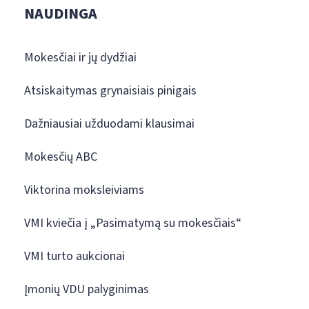
NAUDINGA
Mokesčiai ir jų dydžiai
Atsiskaitymas grynaisiais pinigais
Dažniausiai užduodami klausimai
Mokesčių ABC
Viktorina moksleiviams
VMI kviečia į „Pasimatymą su mokesčiais“
VMI turto aukcionai
Įmonių VDU palyginimas