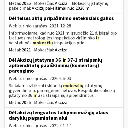
Metai:
2026
Mokesčiai:
Akcizai
Mokesčių įstatymų
pakeitimai:
Akcizų pakeitimai nuo 2026 m.
Dėl teisės aktų pripažinimo netekusiais galios
Web turinio sąrašas
2021-12-28
Informuojame, kad nuo 2021 m. gruodžio 21 d. įsigaliojo
Lietuvos metrologijos inspekcijos viršininko
ir
Valstybinės
mokesčių
inspekcijos prie...
Metai:
2021
Mokesčiai:
Akcizai
Dėl Akcizų įstatymo 36
ir
37-1 straipsnių
apibendrintų paaiškinimų (komentarų)
parengimo
Web turinio sąrašas
2026-06-03
Siekdami užtikrinti sklandų
mokesčių
įstatymų
įgyvendinimą, parengėme Lietuvos Respublikos akcizų
įstatymo 36
ir
371 straipsnių apibendrintus...
Metai:
2026
Mokesčiai:
Akcizai
Dėl akcizų lengvatos taikymo mažųjų alaus
daryklų pagamintam alui
Web turinio sąrašas
2022-01-17