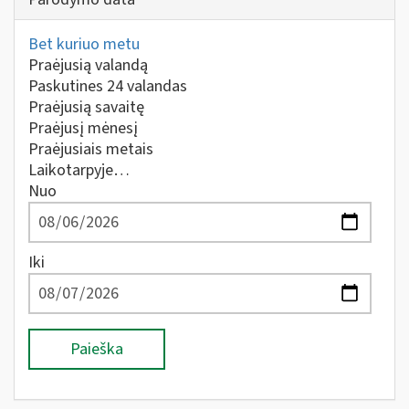
Bet kuriuo metu
Praėjusią valandą
Paskutines 24 valandas
Praėjusią savaitę
Praėjusį mėnesį
Praėjusiais metais
Laikotarpyje…
Nuo
Iki
Paieška