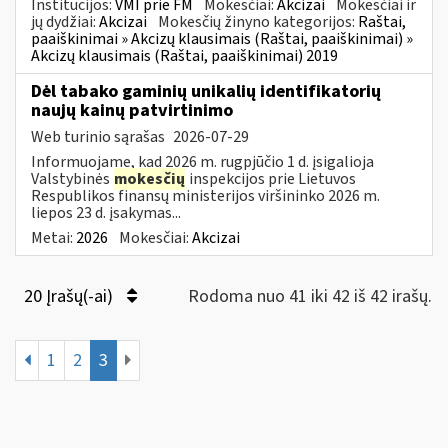
Institucijos:
VMI prie FM
Mokesčiai:
Akcizai
Mokesčiai ir
jų dydžiai:
Akcizai
Mokesčių žinyno kategorijos:
Raštai,
paaiškinimai » Akcizų klausimais (Raštai, paaiškinimai) »
Akcizų klausimais (Raštai, paaiškinimai) 2019
Dėl tabako gaminių unikalių identifikatorių
naujų kainų patvirtinimo
Web turinio sąrašas
2026-07-29
Informuojame, kad 2026 m. rugpjūčio 1 d. įsigalioja
Valstybinės
mokesčių
inspekcijos prie Lietuvos
Respublikos finansų ministerijos viršininko 2026 m.
liepos 23 d. įsakymas...
Metai:
2026
Mokesčiai:
Akcizai
20 Įrašų(-ai)
Rodoma nuo 41 iki 42 iš 42 irašų.
1
2
3