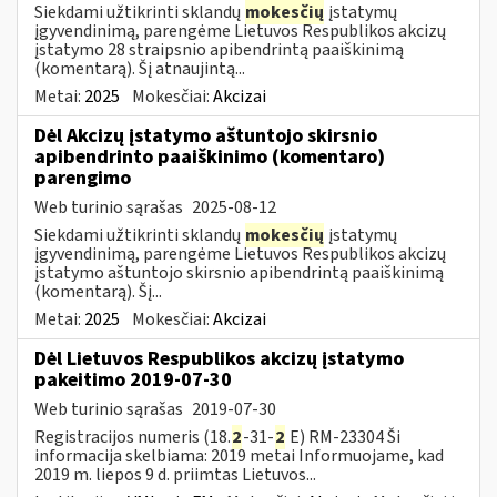
Siekdami užtikrinti sklandų
mokesčių
įstatymų
įgyvendinimą, parengėme Lietuvos Respublikos akcizų
įstatymo 28 straipsnio apibendrintą paaiškinimą
(komentarą). Šį atnaujintą...
Metai:
2025
Mokesčiai:
Akcizai
Dėl Akcizų įstatymo aštuntojo skirsnio
apibendrinto paaiškinimo (komentaro)
parengimo
Web turinio sąrašas
2025-08-12
Siekdami užtikrinti sklandų
mokesčių
įstatymų
įgyvendinimą, parengėme Lietuvos Respublikos akcizų
įstatymo aštuntojo skirsnio apibendrintą paaiškinimą
(komentarą). Šį...
Metai:
2025
Mokesčiai:
Akcizai
Dėl Lietuvos Respublikos akcizų įstatymo
pakeitimo 2019-07-30
Web turinio sąrašas
2019-07-30
Registracijos numeris (18.
2
-31-
2
E) RM-23304 Ši
informacija skelbiama: 2019 metai Informuojame, kad
2019 m. liepos 9 d. priimtas Lietuvos...