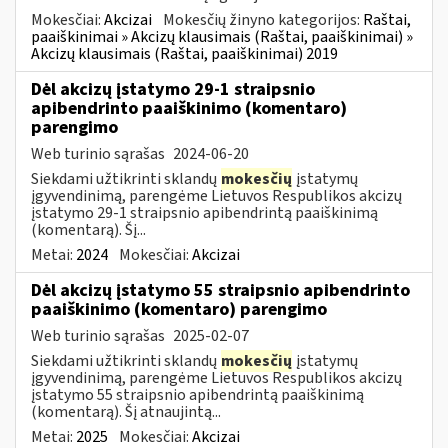
Mokesčiai:
Akcizai
Mokesčių žinyno kategorijos:
Raštai,
paaiškinimai » Akcizų klausimais (Raštai, paaiškinimai) »
Akcizų klausimais (Raštai, paaiškinimai) 2019
Dėl akcizų įstatymo 29-1 straipsnio
apibendrinto paaiškinimo (komentaro)
parengimo
Web turinio sąrašas
2024-06-20
Siekdami užtikrinti sklandų
mokesčių
įstatymų
įgyvendinimą, parengėme Lietuvos Respublikos akcizų
įstatymo 29-1 straipsnio apibendrintą paaiškinimą
(komentarą). Šį...
Metai:
2024
Mokesčiai:
Akcizai
Dėl akcizų įstatymo 55 straipsnio apibendrinto
paaiškinimo (komentaro) parengimo
Web turinio sąrašas
2025-02-07
Siekdami užtikrinti sklandų
mokesčių
įstatymų
įgyvendinimą, parengėme Lietuvos Respublikos akcizų
įstatymo 55 straipsnio apibendrintą paaiškinimą
(komentarą). Šį atnaujintą...
Metai:
2025
Mokesčiai:
Akcizai