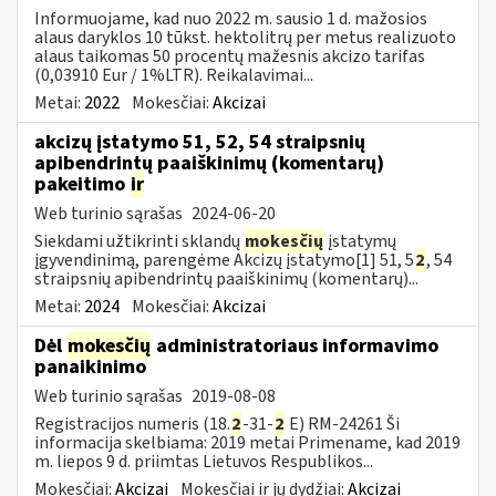
Informuojame, kad nuo 2022 m. sausio 1 d. mažosios
alaus daryklos 10 tūkst. hektolitrų per metus realizuoto
alaus taikomas 50 procentų mažesnis akcizo tarifas
(0,03910 Eur / 1%LTR). Reikalavimai...
Metai:
2022
Mokesčiai:
Akcizai
akcizų įstatymo 51, 52, 54 straipsnių
apibendrintų paaiškinimų (komentarų)
pakeitimo
ir
Web turinio sąrašas
2024-06-20
Siekdami užtikrinti sklandų
mokesčių
įstatymų
įgyvendinimą, parengėme Akcizų įstatymo[1] 51, 5
2
, 54
straipsnių apibendrintų paaiškinimų (komentarų)...
Metai:
2024
Mokesčiai:
Akcizai
Dėl
mokesčių
administratoriaus informavimo
panaikinimo
Web turinio sąrašas
2019-08-08
Registracijos numeris (18.
2
-31-
2
E) RM-24261 Ši
informacija skelbiama: 2019 metai Primename, kad 2019
m. liepos 9 d. priimtas Lietuvos Respublikos...
Mokesčiai:
Akcizai
Mokesčiai ir jų dydžiai:
Akcizai