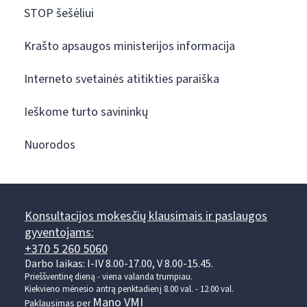
STOP šešėliui
Krašto apsaugos ministerijos informacija
Interneto svetainės atitikties paraiška
Ieškome turto savininkų
Nuorodos
Konsultacijos mokesčių klausimais ir paslaugos
gyventojams:
+370 5 260 5060
Darbo laikas: I-IV 8.00-17.00, V 8.00-15.45.
Prieššventinę dieną - viena valanda trumpiau.
Kiekvieno mėnesio antrą penktadienį 8.00 val. - 12.00 val.
Mano VMI
Paklausimas per