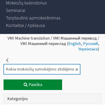
Mokesčių kalendorius
Seminarai
Tarptautinis apmokestinimas
Kontaktai / Apklausa
VMI Machine translation / VMI Машинный перевод /
VMI Машинний переклад (
English
,
Русский
,
Українська
)
Paieška
Kategorijos