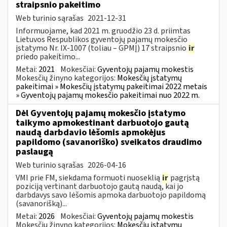
straipsnio pakeitimo
Web turinio sąrašas
2021-12-31
Informuojame, kad 2021 m. gruodžio 23 d. priimtas
Lietuvos Respublikos gyventojų pajamų mokesčio
įstatymo Nr. IX-1007 (toliau – GPMĮ) 17 straipsnio
ir
priedo pakeitimo...
Metai:
2021
Mokesčiai:
Gyventojų pajamų mokestis
Mokesčių žinyno kategorijos:
Mokesčių įstatymų
pakeitimai » Mokesčių įstatymų pakeitimai 2022 metais
» Gyventojų pajamų mokesčio pakeitimai nuo 2022 m.
Dėl Gyventojų pajamų mokesčio įstatymo
taikymo apmokestinant darbuotojo gautą
naudą darbdavio lėšomis apmokėjus
papildomo (savanoriško) sveikatos draudimo
paslaugą
Web turinio sąrašas
2026-04-16
VMI prie FM, siekdama formuoti nuoseklią
ir
pagrįstą
poziciją vertinant darbuotojo gautą naudą, kai jo
darbdavys savo lėšomis apmoka darbuotojo papildomą
(savanorišką)...
Metai:
2026
Mokesčiai:
Gyventojų pajamų mokestis
Mokesčių žinyno kategorijos:
Mokesčių įstatymų