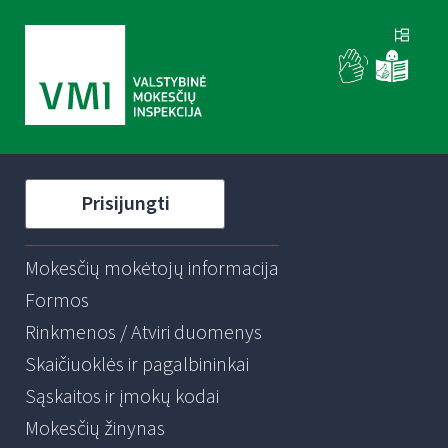
Prisijungti
Mokesčių mokėtojų informacija
Formos
Rinkmenos / Atviri duomenys
Skaičiuoklės ir pagalbininkai
Sąskaitos ir įmokų kodai
Mokesčių žinynas