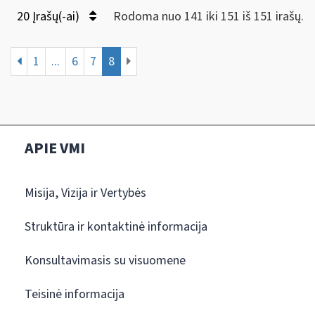
20 Įrašų(-ai)
Rodoma nuo 141 iki 151 iš 151 irašų.
1
...
6
7
8
APIE VMI
Misija, Vizija ir Vertybės
Struktūra ir kontaktinė informacija
Konsultavimasis su visuomene
Teisinė informacija