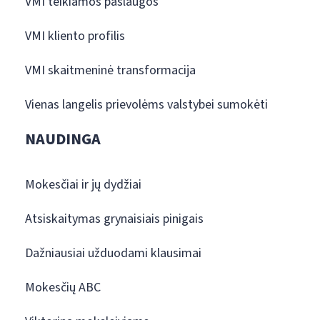
VMI teikiamos paslaugos
VMI kliento profilis
VMI skaitmeninė transformacija
Vienas langelis prievolėms valstybei sumokėti
NAUDINGA
Mokesčiai ir jų dydžiai
Atsiskaitymas grynaisiais pinigais
Dažniausiai užduodami klausimai
Mokesčių ABC