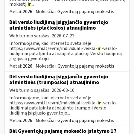
mokestį
ir
...
Metai:
2026
Mokesčiai:
Gyventojų pajamų mokestis
Dėl verslo liudijimą įsigyjančio gyventojo
atmintinės (plačiosios) atnaujinimo
Web turinio sąrašas
2026-07-23
Informuojame, kad interneto svetainėje
https://www.vmi.lt/evmi/individuali-veikla-
ir
-verslo-
liudijimai patalpinta atnaujinta plačioji Verslo liudijimą
įsigijusio gyventojo...
Metai:
2026
Mokesčiai:
Gyventojų pajamų mokestis
Dėl verslo liudijimą įsigyjančio gyventojo
atmintinės (trumposios) atnaujinimo
Web turinio sąrašas
2026-03-10
Informuojame, kad interneto svetainėje
https://www.vmi.lt/evmi/individuali-veikla-
ir
-verslo-
liudijimai patalpinta atnaujinta trumpoji Verslo
liudijimą įsigijusio gyventojo...
Metai:
2026
Mokesčiai:
Gyventojų pajamų mokestis
Dėl Gyventojų pajamų mokesčio įstatymo 17