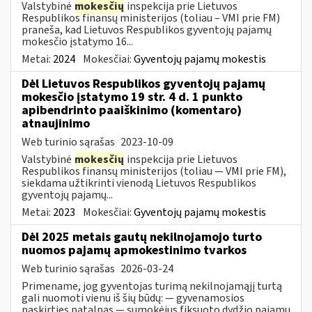
Valstybinė
mokesčių
inspekcija prie Lietuvos
Respublikos finansų ministerijos (toliau – VMI prie FM)
praneša, kad Lietuvos Respublikos gyventojų pajamų
mokesčio įstatymo 16...
Metai:
2024
Mokesčiai:
Gyventojų pajamų mokestis
Dėl Lietuvos Respublikos gyventojų pajamų
mokesčio įstatymo 19 str. 4 d. 1 punkto
apibendrinto paaiškinimo (komentaro)
atnaujinimo
Web turinio sąrašas
2023-10-09
Valstybinė
mokesčių
inspekcija prie Lietuvos
Respublikos finansų ministerijos (toliau — VMI prie FM),
siekdama užtikrinti vienodą Lietuvos Respublikos
gyventojų pajamų...
Metai:
2023
Mokesčiai:
Gyventojų pajamų mokestis
Dėl 2025 metais gautų nekilnojamojo turto
nuomos pajamų apmokestinimo tvarkos
Web turinio sąrašas
2026-03-24
Primename, jog gyventojas turimą nekilnojamąjį turtą
gali nuomoti vienu iš šių būdų: — gyvenamosios
paskirties patalpas — sumokėjus fiksuoto dydžio pajamų