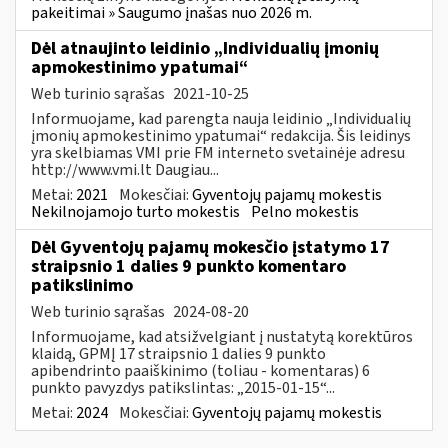
pakeitimai » Saugumo įnašas nuo 2026 m.
Dėl atnaujinto leidinio „Individualių įmonių
apmokestinimo ypatumai“
Web turinio sąrašas
2021-10-25
Informuojame, kad parengta nauja leidinio „Individualių
įmonių apmokestinimo ypatumai“ redakcija. Šis leidinys
yra skelbiamas VMI prie FM interneto svetainėje adresu
http://www.vmi.lt Daugiau...
Metai:
2021
Mokesčiai:
Gyventojų pajamų mokestis
Nekilnojamojo turto mokestis
Pelno mokestis
Dėl Gyventojų pajamų mokesčio įstatymo 17
straipsnio 1 dalies 9 punkto komentaro
patikslinimo
Web turinio sąrašas
2024-08-20
Informuojame, kad atsižvelgiant į nustatytą korektūros
klaidą, GPMĮ 17 straipsnio 1 dalies 9 punkto
apibendrinto paaiškinimo (toliau - komentaras) 6
punkto pavyzdys patikslintas: „2015-01-15“...
Metai:
2024
Mokesčiai:
Gyventojų pajamų mokestis