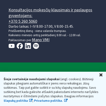
Konsultacijos mokesčių klausimais ir paslaugos
gyventojams:
+370 5 260 5060
Darbo laikas: I-IV 8.00-17.00, V 8.00-15.45.
Prieššventinę dieną - viena valanda trumpiau.
Kiekvieno mėnesio antrą penktadienį 8.00 val. - 12.00 val.
Mano VMI
Paklausimas per
Valstybinė mokesčių inspekcija prie Lietuvos
U
Respublikos finansų ministerijos
Šioje svetainėje naudojami slapukai
(angl. cookies). Būtinieji
slapukai įdiegiami automatiškai ir jiems nėra reikalingas Jūsų
Biudžetinė įstaiga. Juridinio asmens kodas — 188659752,
sutikimas. Taip pat galite sutikti ir su kitų slapukų naudojimu. Savo
adresas: Vasario 16-osios g. 14, 01107 Vilnius, Lietuva, el.paštas:
sutikimą bet kada galėsite atšaukti pakeisdami interneto naršyklės
vmi@vmi.lt
, E. pristatymo dėžutės adresas 188659752
nustatymus ir ištrindami įrašytus slapukus. Daugiau informacijos
Duomenys apie Valstybinę mokesčių inspekciją prie Lietuvos
Slapukų politika
;
Privatumo politika.
Respublikos finansų ministerijos kaupiami ir saugomi Juridinių
asmenų registre