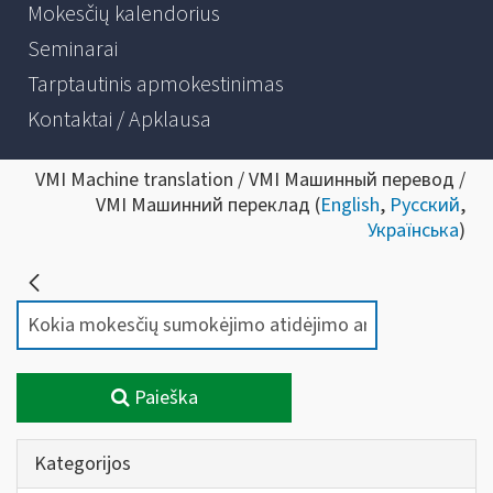
Mokesčių kalendorius
Seminarai
Tarptautinis apmokestinimas
Kontaktai / Apklausa
VMI Machine translation / VMI Машинный перевод /
VMI Машинний переклад (
English
,
Русский
,
Українська
)
Paieška
Kategorijos