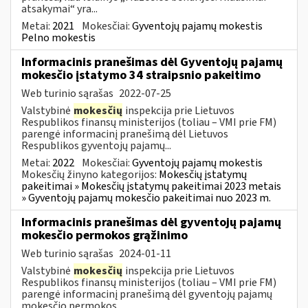
atsakymai“ yra...
Metai:
2021
Mokesčiai:
Gyventojų pajamų mokestis
Pelno mokestis
Informacinis pranešimas dėl Gyventojų pajamų
mokesčio įstatymo 34 straipsnio pakeitimo
Web turinio sąrašas
2022-07-25
Valstybinė
mokesčių
inspekcija prie Lietuvos
Respublikos finansų ministerijos (toliau – VMI prie FM)
parengė informacinį pranešimą dėl Lietuvos
Respublikos gyventojų pajamų...
Metai:
2022
Mokesčiai:
Gyventojų pajamų mokestis
Mokesčių žinyno kategorijos:
Mokesčių įstatymų
pakeitimai » Mokesčių įstatymų pakeitimai 2023 metais
» Gyventojų pajamų mokesčio pakeitimai nuo 2023 m.
Informacinis pranešimas dėl gyventojų pajamų
mokesčio permokos grąžinimo
Web turinio sąrašas
2024-01-11
Valstybinė
mokesčių
inspekcija prie Lietuvos
Respublikos finansų ministerijos (toliau – VMI prie FM)
parengė informacinį pranešimą dėl gyventojų pajamų
mokesčio permokos...