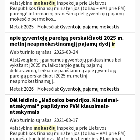
Valstybinė
mokesčių
inspekcija prie Lietuvos
Respublikos finansų ministerijos (toliau – VMI prie FM)
parengė informacinį pranešimą dėl gyventojų pajamų
mokesčio permokos...
Metai:
2025
Mokesčiai:
Gyventojų pajamų mokestis
apie gyventojų pareigą perskaičiuoti 2025 m.
metinį neapmokestinamąjį pajamų dydį
ir
Web turinio sąrašas
2026-03-24
Atsižvelgiant į gaunamus gyventojų paklausimus bei
vykstantį 2025 m. laikotarpio gautų pajamų
deklaravimą, teikiame paaiškinimą apie gyventojų
pareigą perskaičiuoti 2025 m. metinį
neapmokestinamąjį...
Metai:
2026
Mokesčiai:
Gyventojų pajamų mokestis
Dėl leidinio „Mažosios bendrijos. Klausimai-
atsakymai“ papildymo PVM klausimais-
atsakymais
Web turinio sąrašas
2021-03-17
Valstybinė
mokesčių
inspekcija prie Lietuvos
Respublikos finansų ministerijos (toliau – VMI prie FM)
praneša, kad leidinys „Mažosios bendrijos. Klausimai-