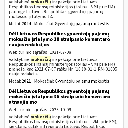
Valstybinė
mokesčių
inspekcija prie Lietuvos
Respublikos finansų ministerijos (toliau – VMI prie FM)
parengė Lietuvos Respublikos gyventojų pajamų
mokesčio įstatymo 13...
Metai:
2024
Mokesčiai:
Gyventojų pajamų mokestis
Dėl Lietuvos Respublikos gyventojų pajamų
mokesčio įstatymo 20 straipsnio komentaro
naujos redakcijos
Web turinio sąrašas
2021-07-08
Valstybinė
mokesčių
inspekcija prie Lietuvos
Respublikos finansų ministerijos (toliau – VMI prie FM)
praneša, kad 2021-07-07 raštu Nr. (18.18-31-1)RM-31605
nauja redakcija...
Metai:
2021
Mokesčiai:
Gyventojų pajamų mokestis
Dėl Lietuvos Respublikos gyventojų pajamų
mokesčio įstatymo 36 straipsnio komentaro
atnaujinimo
Web turinio sąrašas
2023-10-09
Valstybinė
mokesčių
inspekcija prie Lietuvos
Respublikos finansų ministerijos (toliau — VMI prie FM),
siekdama užtikrinti vienodą Lietuvos Respublikos