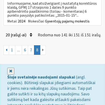
Informuojame, kad atsižvelgiant į nustatytą korektūros
klaidą, GPMĮ 17 straipsnio 1 dalies 9 punkto
apibendrinto paaiškinimo (toliau - komentaras) 6
punkto pavyzdys patikslintas: „2015-01-15“...
Metai:
2024
Mokesčiai:
Gyventojų pajamų mokestis
20 Įrašų(-ai)
Rodoma nuo 141 iki 151 iš 151 irašų.
1
...
6
7
8
Uždaryti
Šioje svetainėje naudojami slapukai
(angl.
cookies). Būtinieji slapukai įdiegiami automatiškai
ir jiems nėra reikalingas Jūsų sutikimas. Taip pat
galite sutikti ir su kitų slapukų naudojimu. Savo
sutikimą bet kada galėsite atšaukti pakeisdami