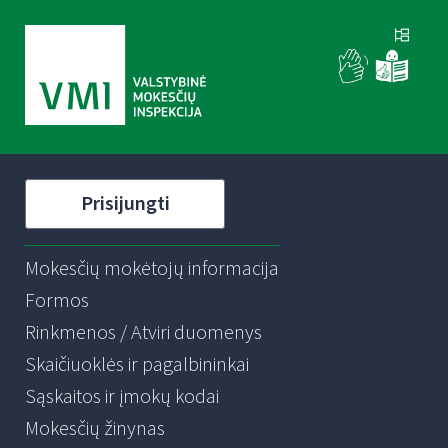
Prisijungti
Mokesčių mokėtojų informacija
Formos
Rinkmenos / Atviri duomenys
Skaičiuoklės ir pagalbininkai
Sąskaitos ir įmokų kodai
Mokesčių žinynas