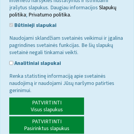
interneto naršyklės nustatymus ir ištrindami
įrašytus slapukus. Daugiau informacijos
Slapukų
politika
;
Privatumo politika.
Būtinieji slapukai
Naudojami sklandžiam svetainės veikimui ir įgalina
pagrindines svetainės funkcijas. Be šių slapukų
svetainė negali tinkamai veikti.
Analitiniai slapukai
Renka statistinę informaciją apie svetainės
naudojimą ir naudojami Jūsų naršymo patirties
gerinimui.
PATVIRTINTI
Visus slapukus
PATVIRTINTI
Pasirinktus slapukus