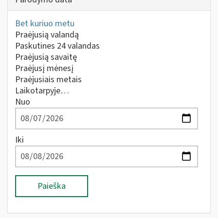
Bet kuriuo metu
Praėjusią valandą
Paskutines 24 valandas
Praėjusią savaitę
Praėjusį mėnesį
Praėjusiais metais
Laikotarpyje…
Nuo
Iki
Paieška