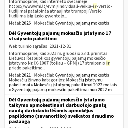
Informuojame, kad interneto svetainėje
https://www.vmi.lt/evmi/individuali-veikla-
ir
-verslo-
liudijimai patalpinta atnaujinta trumpoji Verslo
liudijimą įsigijusio gyventojo...
Metai:
2026
Mokesčiai:
Gyventojų pajamų mokestis
Dėl Gyventojų pajamų mokesčio įstatymo 17
straipsnio pakeitimo
Web turinio sąrašas
2021-12-31
Informuojame, kad 2021 m. gruodžio 23 d. priimtas
Lietuvos Respublikos gyventojų pajamų mokesčio
įstatymo Nr. IX-1007 (toliau – GPMĮ) 17 straipsnio
ir
priedo pakeitimo...
Metai:
2021
Mokesčiai:
Gyventojų pajamų mokestis
Mokesčių žinyno kategorijos:
Mokesčių įstatymų
pakeitimai » Mokesčių įstatymų pakeitimai 2022 metais
» Gyventojų pajamų mokesčio pakeitimai nuo 2022 m.
Dėl Gyventojų pajamų mokesčio įstatymo
taikymo apmokestinant darbuotojo gautą
naudą darbdavio lėšomis apmokėjus
papildomo (savanoriško) sveikatos draudimo
paslaugą