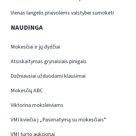
Vienas langelis prievolėms valstybei sumokėti
NAUDINGA
Mokesčiai ir jų dydžiai
Atsiskaitymas grynaisiais pinigais
Dažniausiai užduodami klausimai
Mokesčių ABC
Viktorina moksleiviams
VMI kviečia į „Pasimatymą su mokesčiais“
VMI turto aukcionai