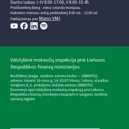
Darbo laikas: I-IV 8.00-17.00, V 8.00-15.45.
Prieššventinę dieną - viena valanda trumpiau.
Kiekvieno mėnesio antrą penktadienį 8.00 val. - 12.00 val.
Mano VMI
Paklausimas per
Valstybinė mokesčių inspekcija prie Lietuvos
Respublikos finansų ministerijos
Biudžetinė įstaiga. Juridinio asmens kodas — 188659752,
adresas: Vasario 16-osios g. 14, 01107 Vilnius, Lietuva, el.paštas:
vmi@vmi.lt
, E. pristatymo dėžutės adresas 188659752
Duomenys apie Valstybinę mokesčių inspekciją prie Lietuvos
Respublikos finansų ministerijos kaupiami ir saugomi Juridinių
asmenų registre