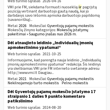
Web turinio sąrašas
2026-04-16
VMI prie FM, siekdama formuoti nuoseklią
ir
pagrįstą
poziciją vertinant darbuotojo gautą naudą, kai jo
darbdavys savo lėšomis apmoka darbuotojo papildomą
(savanorišką)...
Metai:
2026
Mokesčiai:
Gyventojų pajamų mokestis
Mokesčių žinyno kategorijos:
Mokesčių įstatymų
pakeitimai » Saugumo įnašas nuo 2026 m.
Dėl atnaujinto leidinio „Individualių įmonių
apmokestinimo ypatumai“
Web turinio sąrašas
2021-10-25
Informuojame, kad parengta nauja leidinio „Individualių
įmonių apmokestinimo ypatumai“ redakcija. Šis leidinys
yra skelbiamas VMI prie FM interneto svetainėje adresu
http://www.vmi.lt Daugiau...
Metai:
2021
Mokesčiai:
Gyventojų pajamų mokestis
Nekilnojamojo turto mokestis
Pelno mokestis
Dėl Gyventojų pajamų mokesčio įstatymo 17
straipsnio 1 dalies 9 punkto komentaro
patikslinimo
Web turinio sąrašas
2024-08-20