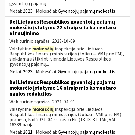
gyventojų pajamų...
Metai:
2023
Mokesčiai:
Gyventojų pajamų mokestis
Dėl Lietuvos Respublikos gyventojų pajamų
mokesčio įstatymo 22 straipsnio komentaro
atnaujinimo
Web turinio sąrašas
2023-10-09
Valstybinė
mokesčių
inspekcija prie Lietuvos
Respublikos finansų ministerijos (toliau — VMI prie FM),
siekdama užtikrinti vienodą Lietuvos Respublikos
gyventojų pajamų...
Metai:
2023
Mokesčiai:
Gyventojų pajamų mokestis
Dėl Lietuvos Respublikos gyventojų pajamų
mokesčio įstatymo 16 straipsnio komentaro
naujos redakcijos
Web turinio sąrašas
2021-04-01
Valstybinė
mokesčių
inspekcija prie Lietuvos
Respublikos finansų ministerijos (toliau – VMI prie FM)
praneša, kad 2021-04-01 raštu Nr. (18.18-31-1Mr)RM-
16339 nauja...
Metai:
2021
Mokesčiai:
Gyventojų pajamų mokestis