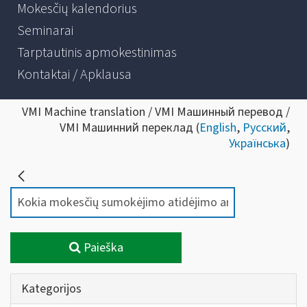
Mokesčių kalendorius
Seminarai
Tarptautinis apmokestinimas
Kontaktai / Apklausa
VMI Machine translation / VMI Машинный перевод /
VMI Машинний переклад (
English
,
Русский
,
Українська
)
Paieška
Kategorijos