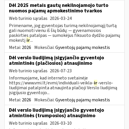
Dėl 2025 metais gautų nekilnojamojo turto
nuomos pajamų apmokestinimo tvarkos
Web turinio sąrašas
2026-03-24
Primename, jog gyventojas turimą nekilnojamąjį turtą
gali nuomoti vienu iš šių būdų: — gyvenamosios
paskirties patalpas — sumokėjus fiksuoto dydžio pajamų
mokestį
ir
...
Metai:
2026
Mokesčiai:
Gyventojų pajamų mokestis
Dėl verslo liudijimą įsigyjančio gyventojo
atmintinės (plačiosios) atnaujinimo
Web turinio sąrašas
2026-07-23
Informuojame, kad interneto svetainėje
https://www.vmi.lt/evmi/individuali-veikla-
ir
-verslo-
liudijimai patalpinta atnaujinta plačioji Verslo liudijimą
įsigijusio gyventojo...
Metai:
2026
Mokesčiai:
Gyventojų pajamų mokestis
Dėl verslo liudijimą įsigyjančio gyventojo
atmintinės (trumposios) atnaujinimo
Web turinio sąrašas
2026-03-10