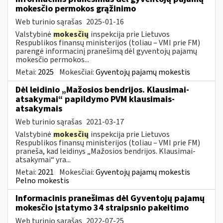
mokesčio permokos grąžinimo
Web turinio sąrašas
2025-01-16
Valstybinė
mokesčių
inspekcija prie Lietuvos
Respublikos finansų ministerijos (toliau – VMI prie FM)
parengė informacinį pranešimą dėl gyventojų pajamų
mokesčio permokos...
Metai:
2025
Mokesčiai:
Gyventojų pajamų mokestis
Dėl leidinio „Mažosios bendrijos. Klausimai-
atsakymai“ papildymo PVM klausimais-
atsakymais
Web turinio sąrašas
2021-03-17
Valstybinė
mokesčių
inspekcija prie Lietuvos
Respublikos finansų ministerijos (toliau – VMI prie FM)
praneša, kad leidinys „Mažosios bendrijos. Klausimai-
atsakymai“ yra...
Metai:
2021
Mokesčiai:
Gyventojų pajamų mokestis
Pelno mokestis
Informacinis pranešimas dėl Gyventojų pajamų
mokesčio įstatymo 34 straipsnio pakeitimo
Web turinio sąrašas
2022-07-25