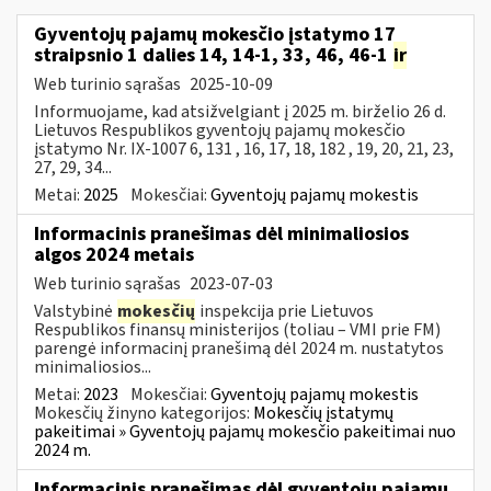
Gyventojų pajamų mokesčio įstatymo 17
straipsnio 1 dalies 14, 14-1, 33, 46, 46-1
ir
Web turinio sąrašas
2025-10-09
Informuojame, kad atsižvelgiant į 2025 m. birželio 26 d.
Lietuvos Respublikos gyventojų pajamų mokesčio
įstatymo Nr. IX-1007 6, 131 , 16, 17, 18, 182 , 19, 20, 21, 23,
27, 29, 34...
Metai:
2025
Mokesčiai:
Gyventojų pajamų mokestis
Informacinis pranešimas dėl minimaliosios
algos 2024 metais
Web turinio sąrašas
2023-07-03
Valstybinė
mokesčių
inspekcija prie Lietuvos
Respublikos finansų ministerijos (toliau – VMI prie FM)
parengė informacinį pranešimą dėl 2024 m. nustatytos
minimaliosios...
Metai:
2023
Mokesčiai:
Gyventojų pajamų mokestis
Mokesčių žinyno kategorijos:
Mokesčių įstatymų
pakeitimai » Gyventojų pajamų mokesčio pakeitimai nuo
2024 m.
Informacinis pranešimas dėl gyventojų pajamų