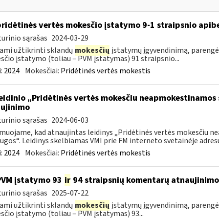
pridėtinės vertės mokesčio įstatymo 9-1 straipsnio api
urinio sąrašas
2024-03-29
ami užtikrinti sklandų
mokesčių
įstatymų įgyvendinimą, parengė
čio įstatymo (toliau – PVM įstatymas) 91 straipsnio...
:
2024
Mokesčiai:
Pridėtinės vertės mokestis
leidinio „Pridėtinės vertės mokesčiu neapmokestinamos 
ujinimo
urinio sąrašas
2024-06-03
muojame, kad atnaujintas leidinys „Pridėtinės vertės mokesčiu 
ugos“. Leidinys skelbiamas VMI prie FM interneto svetainėje adresu:
:
2024
Mokesčiai:
Pridėtinės vertės mokestis
PVM įstatymo 93
ir
94 straipsnių komentarų atnaujinimo
urinio sąrašas
2025-07-22
ami užtikrinti sklandų
mokesčių
įstatymų įgyvendinimą, parengė
čio įstatymo (toliau – PVM įstatymas) 93...