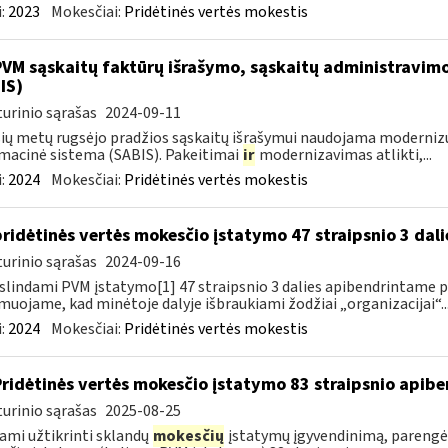
:
2023
Mokesčiai:
Pridėtinės vertės mokestis
PVM sąskaitų faktūrų išrašymo, sąskaitų administravimo
IS)
urinio sąrašas
2024-09-11
ių metų rugsėjo pradžios sąskaitų išrašymui naudojama moderniz
macinė sistema (SABIS). Pakeitimai
ir
modernizavimas atlikti,...
:
2024
Mokesčiai:
Pridėtinės vertės mokestis
pridėtinės vertės mokesčio įstatymo 47 straipsnio 3 dal
urinio sąrašas
2024-09-16
slindami PVM įstatymo[1] 47 straipsnio 3 dalies apibendrintame 
muojame, kad minėtoje dalyje išbraukiami žodžiai „organizacijai“..
:
2024
Mokesčiai:
Pridėtinės vertės mokestis
Pridėtinės vertės mokesčio įstatymo 83 straipsnio apib
urinio sąrašas
2025-08-25
ami užtikrinti sklandų
mokesčių
įstatymų įgyvendinimą, parengė