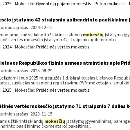
:
2025
Mokesčiai:
Gyventojų pajamų mokestis
Pelno mokestis
sčio įstatymo 42 straipsnio apibendrinto paaiškinimo
urinio sąrašas
2024-12-12
muojame, kad siekdami užtikrinti sklandų
mokesčių
įstatymų įgy
tinės vertės mokesčio įstatymo 42 straipsnio apibendrinto...
:
2024
Mokesčiai:
Pridėtinės vertės mokestis
Lietuvos Respublikos fizinio asmens atmintinės apie Pri
urinio sąrašas
2025-08-29
velgdami į nuo 2025 m. gegužės 1 d. įsigaliojusias Lietuvos Respu
atas, susijusias su asmenų registravimu PVM mokėtojais, smulkiojo
:
2025
Mokesčiai:
Pridėtinės vertės mokestis
ėtinės vertės mokesčio įstatymo 71 straipsnio 7 dalies
urinio sąrašas
2023-11-15
ami užtikrinti sklandų
mokesčių
įstatymų įgyvendinimą, parengėm
ndrinto paaiškinimo (komentaro) pakeitimą...