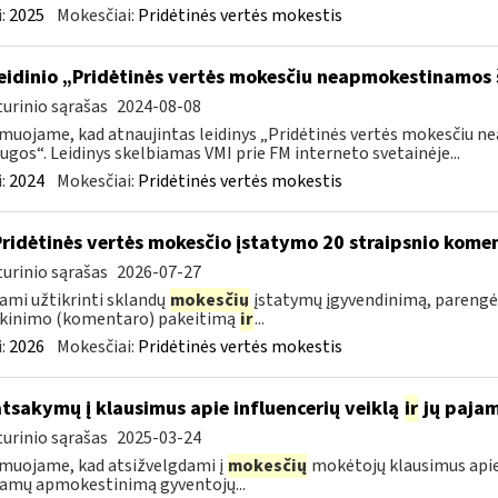
:
2025
Mokesčiai:
Pridėtinės vertės mokestis
leidinio „Pridėtinės vertės mokesčiu neapmokestinamos
urinio sąrašas
2024-08-08
muojame, kad atnaujintas leidinys „Pridėtinės vertės mokesčiu
ugos“. Leidinys skelbiamas VMI prie FM interneto svetainėje...
:
2024
Mokesčiai:
Pridėtinės vertės mokestis
Pridėtinės vertės mokesčio įstatymo 20 straipsnio kom
urinio sąrašas
2026-07-27
ami užtikrinti sklandų
mokesčių
įstatymų įgyvendinimą, parengė
škinimo (komentaro) pakeitimą
ir
...
:
2026
Mokesčiai:
Pridėtinės vertės mokestis
atsakymų į klausimus apie influencerių veiklą
ir
jų paja
urinio sąrašas
2025-03-24
muojame, kad atsižvelgdami į
mokesčių
mokėtojų klausimus apie
jamų apmokestinimą gyventojų...