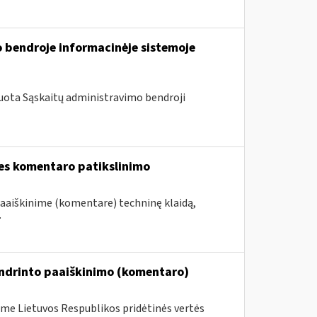
 bendroje informacinėje sistemoje
uota Sąskaitų administravimo bendroji
ies komentaro patikslinimo
paaiškinime (komentare) techninę klaidą,
.
endrinto paaiškinimo (komentaro)
me Lietuvos Respublikos pridėtinės vertės