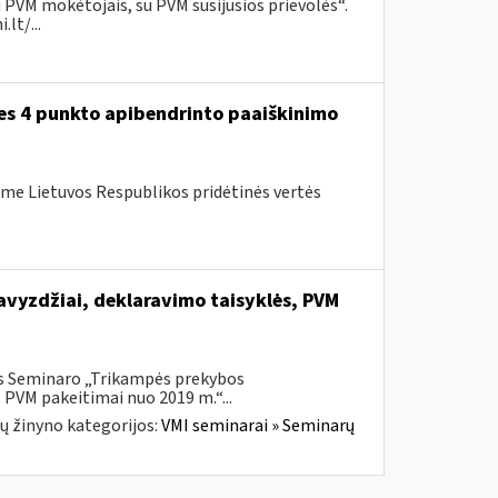
 PVM mokėtojais, su PVM susijusios prievolės“.
lt/...
ies 4 punkto apibendrinto paaiškinimo
me Lietuvos Respublikos pridėtinės vertės
vyzdžiai, deklaravimo taisyklės, PVM
is Seminaro „Trikampės prekybos
 PVM pakeitimai nuo 2019 m.“...
ų žinyno kategorijos:
VMI seminarai » Seminarų