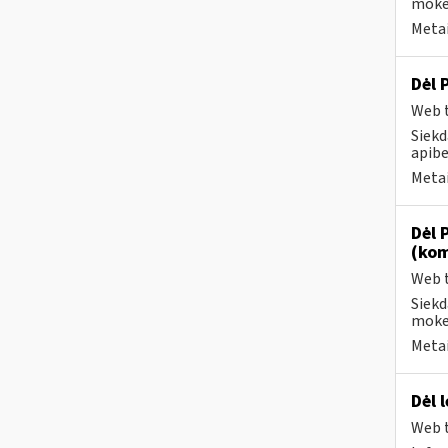
mokes
Metai
Dėl 
Web t
Siekd
apibe
Metai
Dėl 
(kom
Web t
Siekd
mokes
Metai
Dėl 
Web t