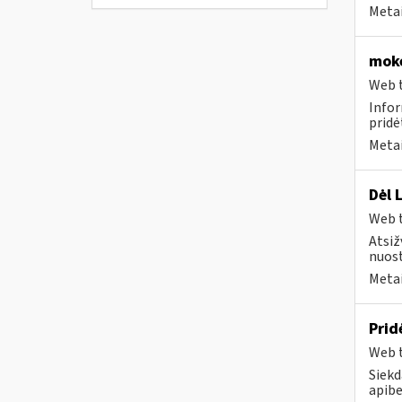
Metai
moke
Web t
Infor
pridė
Metai
Dėl 
Web t
Atsiž
nuost
Metai
Prid
Web t
Siekd
apibe