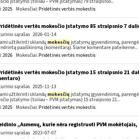
čio įstatymo (toliau – PVM įstatymas) 79 straipsnio...
:
2025
Mokesčiai:
Pridėtinės vertės mokestis
Pridėtinės vertės mokesčio įstatymo 85 straipsnio 7 da
urinio sąrašas
2026-01-14
ami užtikrinti sklandų
mokesčių
įstatymų įgyvendinimą, parengėm
ndrintą paaiškinimą (komentarą). Šiame komentare pateikėme...
:
2026
Mokesčiai:
Pridėtinės vertės mokestis
Pridėtinės vertės mokesčio įstatymo 15 straipsnio 21 da
entaro)
urinio sąrašas
2025-11-13
ami užtikrinti sklandų
mokesčių
įstatymų įgyvendinimą, parengė
čio įstatymo (toliau – PVM įstatymas) 15 straipsnio 21...
:
2025
Mokesčiai:
Pridėtinės vertės mokestis
leidinio „Asmenų, kurie nėra registruoti PVM mokėtojais,
urinio sąrašas
2023-07-07