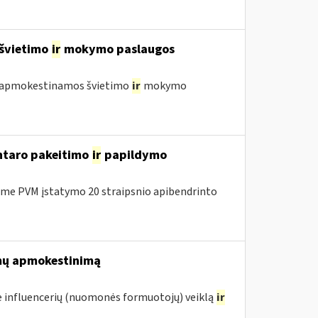
 švietimo
ir
mokymo paslaugos
 neapmokestinamos švietimo
ir
mokymo
entaro pakeitimo
ir
papildymo
me PVM įstatymo 20 straipsnio apibendrinto
mų apmokestinimą
 influencerių (nuomonės formuotojų) veiklą
ir