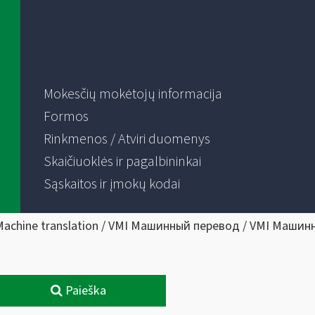
Mokesčių mokėtojų informacija
Formos
Rinkmenos / Atviri duomenys
Skaičiuoklės ir pagalbininkai
Sąskaitos ir įmokų kodai
Machine translation / VMI Машинный перевод / VMI Машин
Paieška