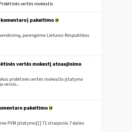
Pridėtinės vertės mokestis
 (komentaro) pakeitimo
ir
vendinimą, parengėme Lietuvos Respublikos
dėtinės vertės mokestį atnaujinimo
blikos pridėtinės vertės mokesčio įstatymo
 verslo...
 komentaro pakeitimo
ir
e PVM įstatymo[1] 71 straipsnio 7 dalies