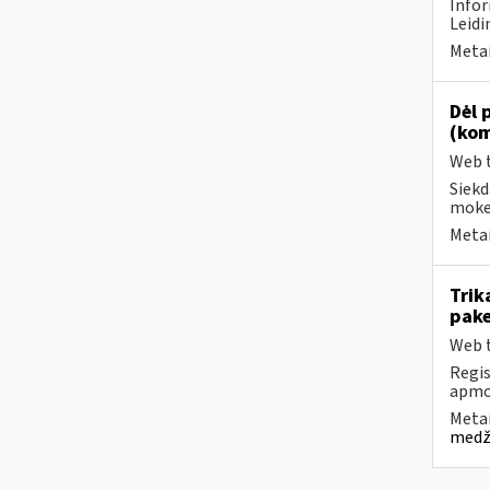
Infor
Leidi
Metai
Dėl 
(kom
Web t
Siekd
mokes
Metai
Trik
pake
Web t
Regis
apmok
Metai
medži