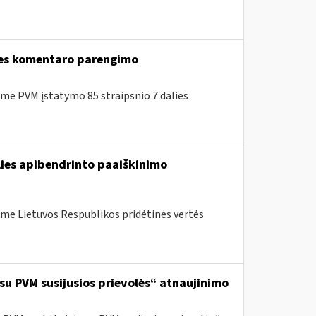
lies komentaro parengimo
e PVM įstatymo 85 straipsnio 7 dalies
lies apibendrinto paaiškinimo
me Lietuvos Respublikos pridėtinės vertės
 su PVM susijusios prievolės“ atnaujinimo