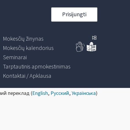
Prisijungti
Mokesčių žinynas
Mokesčių kalendorius
Seminarai
Tarptautinis apmokestinimas
Kontaktai / Apklausa
ний переклад (
English
,
Русский
,
Українська
)