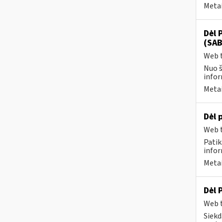
Metai
Dėl 
(SAB
Web t
Nuo š
infor
Metai
Dėl 
Web t
Patik
infor
Metai
Dėl 
Web t
Siekd