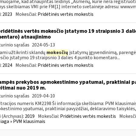
muojame, kad atnaujintas leidinys „Asmenų, kurie nėra registruoti
nys skelbiamas VMI prie FM[1] interneto svetainėje adresu: www.vmi.
:
2023
Mokesčiai:
Pridėtinės vertės mokestis
pridėtinės vertės mokesčio įstatymo 19 straipsnio 3 dal
entaro) atnaujinimo
urinio sąrašas
2024-05-13
ami užtikrinti sklandų
mokesčių
įstatymų įgyvendinimą, parengė
čio įstatymo 19 straipsnio 3 dalies 4 punkto komentaro...
:
2024
Mokesčiai:
Pridėtinės vertės mokestis
ampės prekybos apmokestinimo ypatumai, praktiniai pa
itimai nuo 2019 m.
urinio sąrašas
2019-04-10
tracijos numeris KM2198 Ši informacija skelbiama: PVM klausima
estinimo ypatumai, praktiniai pavyzdžiai, deklaravimo taisyklės,
 (Archyvas):
2019
Mokesčiai:
Pridėtinės vertės mokestis
Mokesči
aga » PVM klausimais