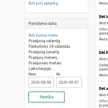
Bet kurį aplanką
Metai
Dėl 
Parodymo data
Web t
Infor
pasla
Bet kuriuo metu
Metai
Praėjusią valandą
Paskutines 24 valandas
Praėjusią savaitę
Dėl 
Praėjusį mėnesį
Web t
Praėjusiais metais
Siekd
Laikotarpyje…
paai
Nuo
Iki
Metai
Dėl 
Web t
Paieška
Infor
jų pa