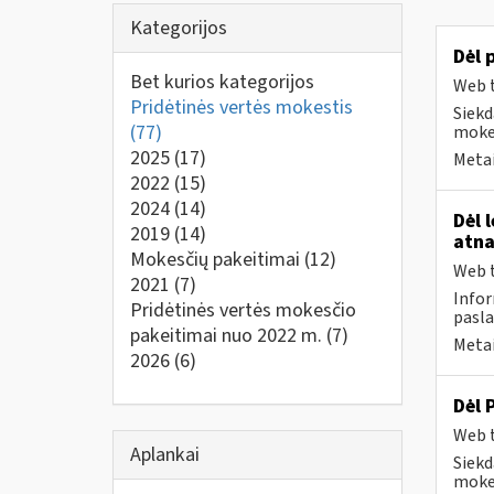
Kategorijos
Dėl 
Bet kurios kategorijos
Web t
Pridėtinės vertės mokestis
Siekd
(77)
mokes
2025
(17)
Metai
2022
(15)
2024
(14)
Dėl 
2019
(14)
atna
Mokesčių pakeitimai
(12)
Web t
2021
(7)
Infor
Pridėtinės vertės mokesčio
pasla
pakeitimai nuo 2022 m.
(7)
Metai
2026
(6)
Dėl 
Web t
Aplankai
Siekd
mokes