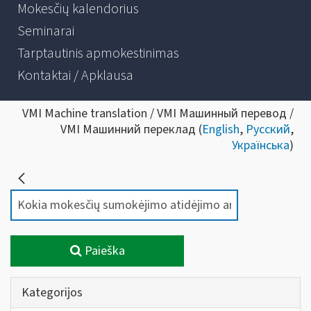
Mokesčių kalendorius
Seminarai
Tarptautinis apmokestinimas
Kontaktai / Apklausa
VMI Machine translation / VMI Машинный перевод /
VMI Машинний переклад (
English
,
Русский
,
Українська
)
Paieška
Kategorijos