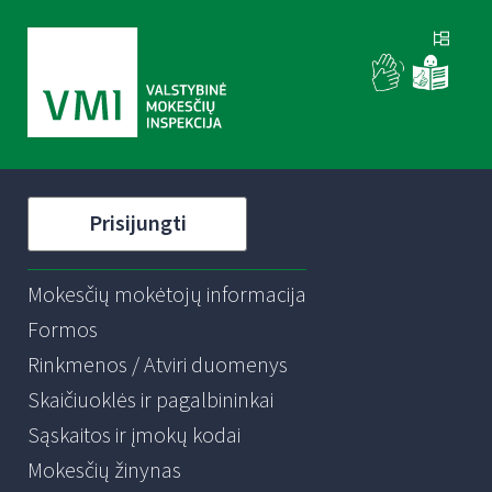
Prisijungti
Mokesčių mokėtojų informacija
Formos
Rinkmenos / Atviri duomenys
Skaičiuoklės ir pagalbininkai
Sąskaitos ir įmokų kodai
Mokesčių žinynas