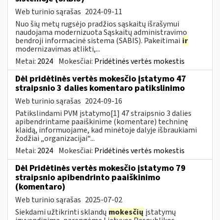
Web turinio sąrašas
2024-09-11
Nuo šių metų rugsėjo pradžios sąskaitų išrašymui
naudojama modernizuota Sąskaitų administravimo
bendroji informacinė sistema (SABIS). Pakeitimai
ir
modernizavimas atlikti,...
Metai:
2024
Mokesčiai:
Pridėtinės vertės mokestis
Dėl pridėtinės vertės mokesčio įstatymo 47
straipsnio 3 dalies komentaro patikslinimo
Web turinio sąrašas
2024-09-16
Patikslindami PVM įstatymo[1] 47 straipsnio 3 dalies
apibendrintame paaiškinime (komentare) techninę
klaidą, informuojame, kad minėtoje dalyje išbraukiami
žodžiai „organizacijai“...
Metai:
2024
Mokesčiai:
Pridėtinės vertės mokestis
Dėl Pridėtinės vertės mokesčio įstatymo 79
straipsnio apibendrinto paaiškinimo
(komentaro)
Web turinio sąrašas
2025-07-02
Siekdami užtikrinti sklandų
mokesčių
įstatymų