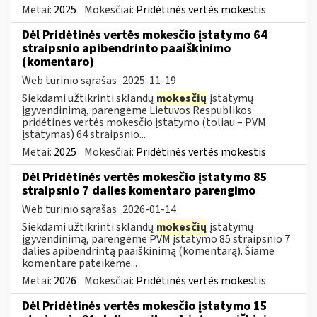
Metai:
2025
Mokesčiai:
Pridėtinės vertės mokestis
Dėl Pridėtinės vertės mokesčio įstatymo 64
straipsnio apibendrinto paaiškinimo
(komentaro)
Web turinio sąrašas
2025-11-19
Siekdami užtikrinti sklandų
mokesčių
įstatymų
įgyvendinimą, parengėme Lietuvos Respublikos
pridėtinės vertės mokesčio įstatymo (toliau – PVM
įstatymas) 64 straipsnio...
Metai:
2025
Mokesčiai:
Pridėtinės vertės mokestis
Dėl Pridėtinės vertės mokesčio įstatymo 85
straipsnio 7 dalies komentaro parengimo
Web turinio sąrašas
2026-01-14
Siekdami užtikrinti sklandų
mokesčių
įstatymų
įgyvendinimą, parengėme PVM įstatymo 85 straipsnio 7
dalies apibendrintą paaiškinimą (komentarą). Šiame
komentare pateikėme...
Metai:
2026
Mokesčiai:
Pridėtinės vertės mokestis
Dėl Pridėtinės vertės mokesčio įstatymo 15