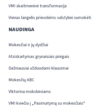
VMI skaitmeninė transformacija
Vienas langelis prievolėms valstybei sumokėti
NAUDINGA
Mokesčiai ir jų dydžiai
Atsiskaitymas grynaisiais pinigais
Dažniausiai užduodami klausimai
Mokesčių ABC
Viktorina moksleiviams
VMI kviečia į „Pasimatymą su mokesčiais“