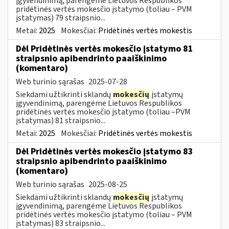
įgyvendinimą, parengėme Lietuvos Respublikos
pridėtinės vertės mokesčio įstatymo (toliau – PVM
įstatymas) 79 straipsnio...
Metai:
2025
Mokesčiai:
Pridėtinės vertės mokestis
Dėl Pridėtinės vertės mokesčio įstatymo 81
straipsnio apibendrinto paaiškinimo
(komentaro)
Web turinio sąrašas
2025-07-28
Siekdami užtikrinti sklandų
mokesčių
įstatymų
įgyvendinimą, parengėme Lietuvos Respublikos
pridėtinės vertės mokesčio įstatymo (toliau –PVM
įstatymas) 81 straipsnio...
Metai:
2025
Mokesčiai:
Pridėtinės vertės mokestis
Dėl Pridėtinės vertės mokesčio įstatymo 83
straipsnio apibendrinto paaiškinimo
(komentaro)
Web turinio sąrašas
2025-08-25
Siekdami užtikrinti sklandų
mokesčių
įstatymų
įgyvendinimą, parengėme Lietuvos Respublikos
pridėtinės vertės mokesčio įstatymo (toliau – PVM
įstatymas) 83 straipsnio...