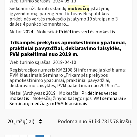
Web turinio sąrašas
2024-05-13
Siekdami užtikrinti sklandų
mokesčių
įstatymų
įgyvendinimą, parengėme Lietuvos Respublikos
pridėtinės vertės mokesčio įstatymo 19 straipsnio 3
dalies 4 punkto komentaro...
Metai:
2024
Mokesčiai:
Pridėtinės vertės mokestis
Trikampės prekybos apmokestinimo ypatumai,
praktiniai pavyzdžiai, deklaravimo taisyklės,
PVM pakeitimai nuo 2019 m.
Web turinio sąrašas
2019-04-10
Registracijos numeris KM2198 Ši informacija skelbiama:
PVM klausimais Seminaro „Trikampės prekybos
apmokestinimo ypatumai, praktiniai pavyzdžiai,
deklaravimo taisyklės, PVM pakeitimai nuo 2019 m.“...
Metai (Archyvas):
2019
Mokesčiai:
Pridėtinės vertės
mokestis
Mokesčių žinyno kategorijos:
VMI seminarai »
Seminarų medžiaga » PVM klausimais
20 Įrašų(-ai)
Rodoma nuo 61 iki 78 iš 78 irašų.