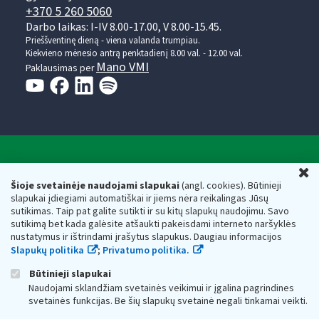
+370 5 260 5060
Darbo laikas: I-IV 8.00-17.00, V 8.00-15.45.
Prieššventinę dieną - viena valanda trumpiau.
Kiekvieno mėnesio antrą penktadienį 8.00 val. - 12.00 val.
Mano VMI
Paklausimas per
Valstybinė mokesčių inspekcija prie Lietuvos
U
Respublikos finansų ministerijos
Šioje svetainėje naudojami slapukai
(angl. cookies). Būtinieji
slapukai įdiegiami automatiškai ir jiems nėra reikalingas Jūsų
Biudžetinė įstaiga. Juridinio asmens kodas — 188659752,
sutikimas. Taip pat galite sutikti ir su kitų slapukų naudojimu. Savo
adresas: Vasario 16-osios g. 14, 01107 Vilnius, Lietuva, el.paštas:
sutikimą bet kada galėsite atšaukti pakeisdami interneto naršyklės
vmi@vmi.lt
, E. pristatymo dėžutės adresas 188659752
nustatymus ir ištrindami įrašytus slapukus. Daugiau informacijos
Duomenys apie Valstybinę mokesčių inspekciją prie Lietuvos
Slapukų politika
;
Privatumo politika.
Respublikos finansų ministerijos kaupiami ir saugomi Juridinių
asmenų registre
Būtinieji slapukai
Naudojami sklandžiam svetainės veikimui ir įgalina pagrindines
svetainės funkcijas. Be šių slapukų svetainė negali tinkamai veikti.