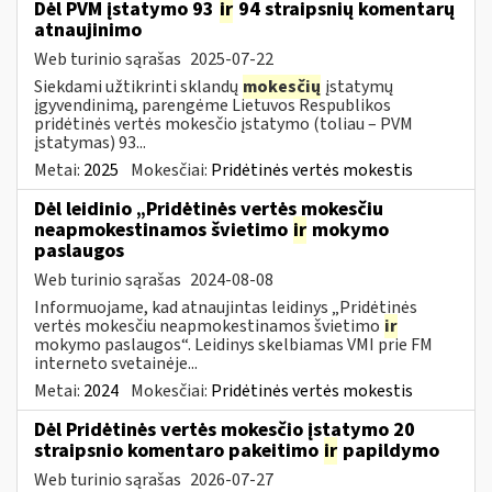
Dėl PVM įstatymo 93
ir
94 straipsnių komentarų
atnaujinimo
Web turinio sąrašas
2025-07-22
Siekdami užtikrinti sklandų
mokesčių
įstatymų
įgyvendinimą, parengėme Lietuvos Respublikos
pridėtinės vertės mokesčio įstatymo (toliau – PVM
įstatymas) 93...
Metai:
2025
Mokesčiai:
Pridėtinės vertės mokestis
Dėl leidinio „Pridėtinės vertės mokesčiu
neapmokestinamos švietimo
ir
mokymo
paslaugos
Web turinio sąrašas
2024-08-08
Informuojame, kad atnaujintas leidinys „Pridėtinės
vertės mokesčiu neapmokestinamos švietimo
ir
mokymo paslaugos“. Leidinys skelbiamas VMI prie FM
interneto svetainėje...
Metai:
2024
Mokesčiai:
Pridėtinės vertės mokestis
Dėl Pridėtinės vertės mokesčio įstatymo 20
straipsnio komentaro pakeitimo
ir
papildymo
Web turinio sąrašas
2026-07-27