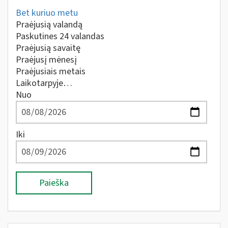
Bet kuriuo metu
Praėjusią valandą
Paskutines 24 valandas
Praėjusią savaitę
Praėjusį mėnesį
Praėjusiais metais
Laikotarpyje…
Nuo
Iki
Paieška