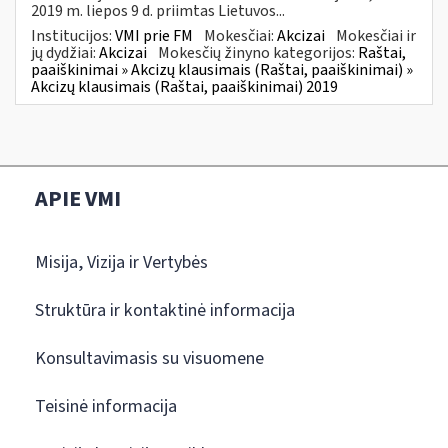
2019 m. liepos 9 d. priimtas Lietuvos...
Institucijos:
VMI prie FM
Mokesčiai:
Akcizai
Mokesčiai ir
jų dydžiai:
Akcizai
Mokesčių žinyno kategorijos:
Raštai,
paaiškinimai » Akcizų klausimais (Raštai, paaiškinimai) »
Akcizų klausimais (Raštai, paaiškinimai) 2019
APIE VMI
Misija, Vizija ir Vertybės
Struktūra ir kontaktinė informacija
Konsultavimasis su visuomene
Teisinė informacija