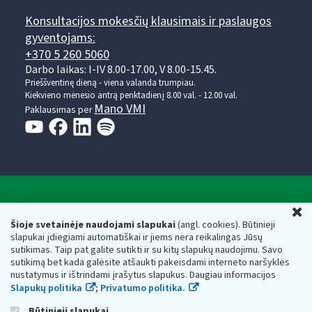
Konsultacijos mokesčių klausimais ir paslaugos
gyventojams:
+370 5 260 5060
Darbo laikas: I-IV 8.00-17.00, V 8.00-15.45.
Prieššventinę dieną - viena valanda trumpiau.
Kiekvieno mėnesio antrą penktadienį 8.00 val. - 12.00 val.
Mano VMI
Paklausimas per
Valstybinė mokesčių inspekcija prie Lietuvos
U
Respublikos finansų ministerijos
Šioje svetainėje naudojami slapukai
(angl. cookies). Būtinieji
slapukai įdiegiami automatiškai ir jiems nėra reikalingas Jūsų
Biudžetinė įstaiga. Juridinio asmens kodas — 188659752,
sutikimas. Taip pat galite sutikti ir su kitų slapukų naudojimu. Savo
adresas: Vasario 16-osios g. 14, 01107 Vilnius, Lietuva, el.paštas:
sutikimą bet kada galėsite atšaukti pakeisdami interneto naršyklės
vmi@vmi.lt
, E. pristatymo dėžutės adresas 188659752
nustatymus ir ištrindami įrašytus slapukus. Daugiau informacijos
Duomenys apie Valstybinę mokesčių inspekciją prie Lietuvos
Slapukų politika
;
Privatumo politika.
Respublikos finansų ministerijos kaupiami ir saugomi Juridinių
asmenų registre
Būtinieji slapukai