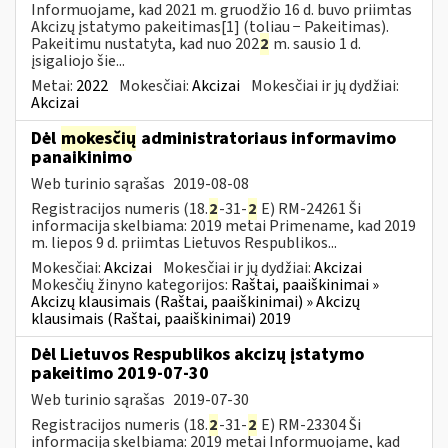
Informuojame, kad 2021 m. gruodžio 16 d. buvo priimtas
Akcizų įstatymo pakeitimas[1] (toliau − Pakeitimas).
Pakeitimu nustatyta, kad nuo 202
2
m. sausio 1 d.
įsigaliojo šie...
Metai:
2022
Mokesčiai:
Akcizai
Mokesčiai ir jų dydžiai:
Akcizai
Dėl
mokesčių
administratoriaus informavimo
panaikinimo
Web turinio sąrašas
2019-08-08
Registracijos numeris (18.
2
-31-
2
E) RM-24261 Ši
informacija skelbiama: 2019 metai Primename, kad 2019
m. liepos 9 d. priimtas Lietuvos Respublikos...
Mokesčiai:
Akcizai
Mokesčiai ir jų dydžiai:
Akcizai
Mokesčių žinyno kategorijos:
Raštai, paaiškinimai »
Akcizų klausimais (Raštai, paaiškinimai) » Akcizų
klausimais (Raštai, paaiškinimai) 2019
Dėl Lietuvos Respublikos akcizų įstatymo
pakeitimo 2019-07-30
Web turinio sąrašas
2019-07-30
Registracijos numeris (18.
2
-31-
2
E) RM-23304 Ši
informacija skelbiama: 2019 metai Informuojame, kad