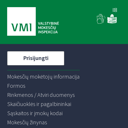
Prisijungti
Mokesčių mokėtojų informacija
Formos
Rinkmenos / Atviri duomenys
Skaičiuoklės ir pagalbininkai
Sąskaitos ir įmokų kodai
Mokesčių žinynas