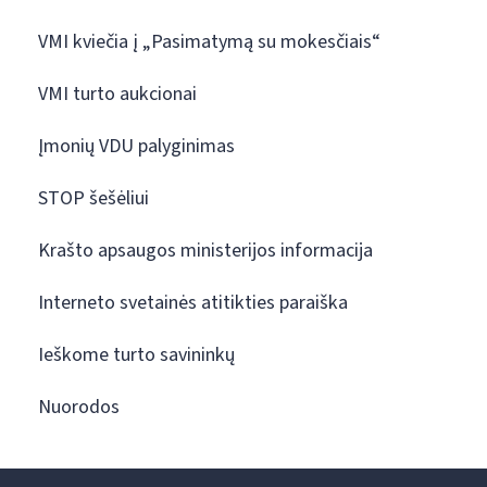
VMI kviečia į „Pasimatymą su mokesčiais“
VMI turto aukcionai
Įmonių VDU palyginimas
STOP šešėliui
Krašto apsaugos ministerijos informacija
Interneto svetainės atitikties paraiška
Ieškome turto savininkų
Nuorodos