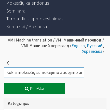
Mokesčių kalendorius
Seminarai
Tarptautinis apmokestinimas
Kontaktai / Apklausa
VMI Machine translation / VMI Машинный перевод /
VMI Машинний переклад (
English
,
Русский
,
Українська
)
Paieška
Kategorijos