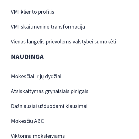
VMI kliento profilis
VMI skaitmeninė transformacija
Vienas langelis prievolėms valstybei sumokėti
NAUDINGA
Mokesčiai ir jų dydžiai
Atsiskaitymas grynaisiais pinigais
Dažniausiai užduodami klausimai
Mokesčių ABC
Viktorina moksleiviams