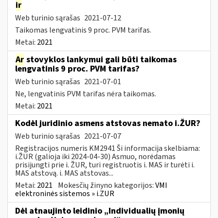
ir
Web turinio sąrašas
2021-07-12
Taikomas lengvatinis 9 proc. PVM tarifas.
Metai:
2021
Ar
stovyklos lankymui gali būti taikomas
lengvatinis 9 proc. PVM tarifas?
Web turinio sąrašas
2021-07-01
Ne, lengvatinis PVM tarifas nėra taikomas.
Metai:
2021
Kodėl juridinio asmens atstovas nemato i.ŽUR?
Web turinio sąrašas
2021-07-07
Registracijos numeris KM2941 Ši informacija skelbiama:
i.ŽUR (galioja iki 2024-04-30) Asmuo, norėdamas
prisijungti prie i. ŽUR, turi registruotis i. MAS ir turėti i.
MAS atstovą. i. MAS atstovas...
Metai:
2021
Mokesčių žinyno kategorijos:
VMI
elektroninės sistemos » i.ZUR
Dėl atnaujinto leidinio „Individualių įmonių