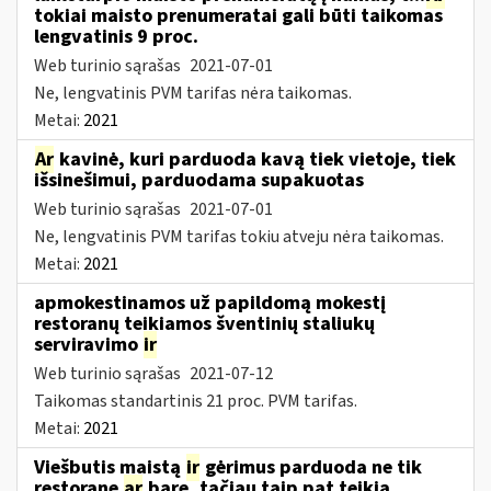
tokiai maisto prenumeratai gali būti taikomas
lengvatinis 9 proc.
Web turinio sąrašas
2021-07-01
Ne, lengvatinis PVM tarifas nėra taikomas.
Metai:
2021
Ar
kavinė, kuri parduoda kavą tiek vietoje, tiek
išsinešimui, parduodama supakuotas
Web turinio sąrašas
2021-07-01
Ne, lengvatinis PVM tarifas tokiu atveju nėra taikomas.
Metai:
2021
apmokestinamos už papildomą mokestį
restoranų teikiamos šventinių staliukų
serviravimo
ir
Web turinio sąrašas
2021-07-12
Taikomas standartinis 21 proc. PVM tarifas.
Metai:
2021
Viešbutis maistą
ir
gėrimus parduoda ne tik
restorane
ar
bare, tačiau taip pat teikia