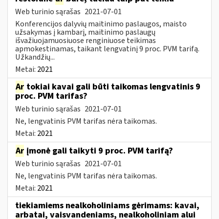
Web turinio sąrašas
2021-07-01
Konferencijos dalyvių maitinimo paslaugos, maisto
užsakymas į kambarį, maitinimo paslaugų
išvažiuojamuosiuose renginiuose teikimas
apmokestinamas, taikant lengvatinį 9 proc. PVM tarifą.
Užkandžių...
Metai:
2021
Ar
tokiai kavai gali būti taikomas lengvatinis 9
proc. PVM tarifas?
Web turinio sąrašas
2021-07-01
Ne, lengvatinis PVM tarifas nėra taikomas.
Metai:
2021
Ar
įmonė gali taikyti 9 proc. PVM tarifą?
Web turinio sąrašas
2021-07-01
Ne, lengvatinis PVM tarifas nėra taikomas.
Metai:
2021
tiekiamiems nealkoholiniams gėrimams: kavai,
arbatai, vaisvandeniams, nealkoholiniam alui