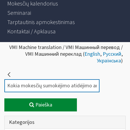
Mokesčių kalendorius
Seminarai
Tarptautinis apmokestinimas
Kontaktai / Apklausa
VMI Machine translation / VMI Машинный перевод /
VMI Машинний переклад (
English
,
Русский
,
Українська
)
Paieška
Kategorijos