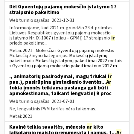
Dėl Gyventojų pajamų mokesčio įstatymo 17
straipsnio pakeitimo
Web turinio sąrašas
2021-12-31
Informuojame, kad 2021 m. gruodžio 23 d. priimtas
Lietuvos Respublikos gyventojų pajamų mokesčio
įstatymo Nr. IX-1007 (toliau – GPMĮ) 17 straipsnio
ir
priedo pakeitimo...
Metai:
2021
Mokesčiai:
Gyventojų pajamų mokestis
Mokesčių žinyno kategorijos:
Mokesčių įstatymų
pakeitimai » Mokesčių įstatymų pakeitimai 2022 metais
» Gyventojų pajamų mokesčio pakeitimai nuo 2022 m.
., animatorių pasirodymai, magų triukai
ir
pan.), pasirūpina gimtadienio šventės...
Ar
tokia įmonės teikiama paslauga gali būti
apmokestinama, taikant lengvatinį 9 proc
Web turinio sąrašas
2021-07-01
Ne, lengvatinis PVM tarifas nėra taikomas.
Metai:
2021
Kavinė teikia savaitės, mėnesio
ar
kito
laikotarpio maisto prenumeratą į namus, t...
Ar