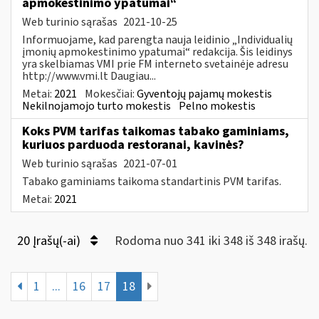
apmokestinimo ypatumai“
Web turinio sąrašas
2021-10-25
Informuojame, kad parengta nauja leidinio „Individualių
įmonių apmokestinimo ypatumai“ redakcija. Šis leidinys
yra skelbiamas VMI prie FM interneto svetainėje adresu
http://www.vmi.lt Daugiau...
Metai:
2021
Mokesčiai:
Gyventojų pajamų mokestis
Nekilnojamojo turto mokestis
Pelno mokestis
Koks PVM tarifas taikomas tabako gaminiams,
kuriuos parduoda restoranai, kavinės?
Web turinio sąrašas
2021-07-01
Tabako gaminiams taikoma standartinis PVM tarifas.
Metai:
2021
20 Įrašų(-ai)
Rodoma nuo 341 iki 348 iš 348 irašų.
1
...
16
17
18