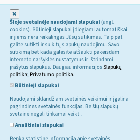
Uždaryti
Šioje svetainėje naudojami slapukai
(angl.
cookies). Būtinieji slapukai įdiegiami automatiškai
ir jiems nėra reikalingas Jūsų sutikimas. Taip pat
galite sutikti ir su kitų slapukų naudojimu. Savo
sutikimą bet kada galėsite atšaukti pakeisdami
interneto naršyklės nustatymus ir ištrindami
įrašytus slapukus. Daugiau informacijos
Slapukų
politika
;
Privatumo politika.
Būtinieji slapukai
Naudojami sklandžiam svetainės veikimui ir įgalina
pagrindines svetainės funkcijas. Be šių slapukų
svetainė negali tinkamai veikti.
Analitiniai slapukai
Renka statistinę informaciją apie svetainės