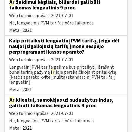
Ar
žaidimui kėgliais, biliardui gali būti
taikomas lengvatinis 9 proc.
Web turinio sąrašas
2021-07-01
Ne, lengvatinis PVM tarifas nėra taikomas.
Metai:
2021
Kaip pritaikyti lengvatinį PVM tarifą, jeigu dėl
naujai įsigaliojusių tarifų įmonė nespėjo
perprogramuoti kasos aparato?
Web turinio sąrašas
2021-07-01
Lengvatinį PVM tarifą galima bus pritaikyti, išrašant
buhalterinę pažymą
ir
joje perskaičiuojant pritaikytą
(kasos aparato kvite įmuštą) standartinį PVM tarifą į
lengvatinį...
Metai:
2021
Ar
klientui, sumokėjus už sudaužytus indus,
gali būti taikomas lengvatinis 9 proc
Web turinio sąrašas
2021-07-01
Ne, lengvatinis PVM tarifas nėra taikomas.
Metai:
2021