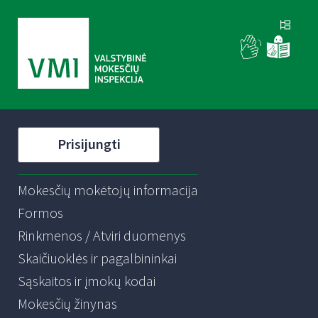
Prisijungti
Mokesčių mokėtojų informacija
Formos
Rinkmenos / Atviri duomenys
Skaičiuoklės ir pagalbininkai
Sąskaitos ir įmokų kodai
Mokesčių žinynas