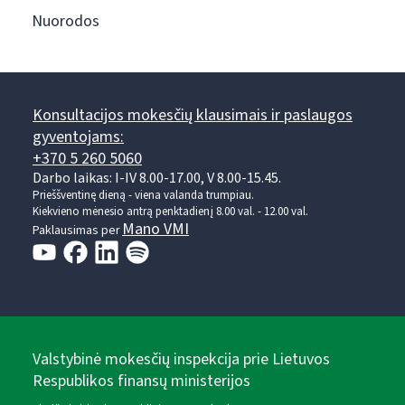
Nuorodos
Konsultacijos mokesčių klausimais ir paslaugos
gyventojams:
+370 5 260 5060
Darbo laikas: I-IV 8.00-17.00, V 8.00-15.45.
Prieššventinę dieną - viena valanda trumpiau.
Kiekvieno mėnesio antrą penktadienį 8.00 val. - 12.00 val.
Mano VMI
Paklausimas per
Valstybinė mokesčių inspekcija prie Lietuvos
Respublikos finansų ministerijos