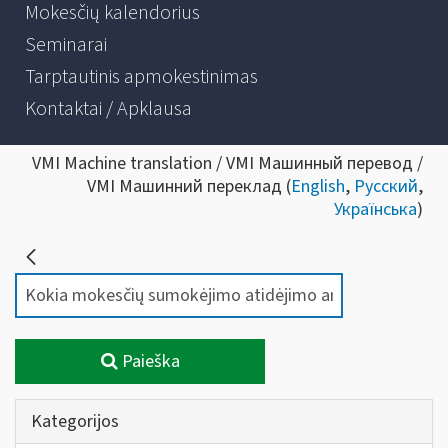
Mokesčių kalendorius
Seminarai
Tarptautinis apmokestinimas
Kontaktai / Apklausa
VMI Machine translation / VMI Машинный перевод /
VMI Машинний переклад (
English
,
Русский
,
Українська
)
Paieška
Kategorijos