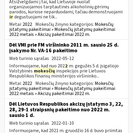
Atsižvelgdami į tai, kad Lietuvoje nuolat
organizuojamos tarptautinės alkoholinių gėrimų
parodos, kuriose neparduodami, tačiau demonstruojami
ir
degustuojami ne tik...
Metai:
2022
Mokesčių žinyno kategorijos:
Mokesčių
įstatymų pakeitimai » Mokesčių įstatymų pakeitimai
2022 metais » Akcizų pakeitimai 2022 m.
Dėl VMI prie FM viršininko 2011 m. sausio 25 d.
įsakymo Nr. VA-16 pakeitimo
Web turinio sąrašas
2022-05-12
Informuojame, kad nuo 202
2
m. gegužės 5 d. įsigaliojo
Valstybinės
mokesčių
inspekcijos prie Lietuvos
Respublikos finansų ministerijos viršininko...
Metai:
2022
Mokesčių žinyno kategorijos:
Mokesčių
įstatymų pakeitimai » Mokesčių įstatymų pakeitimai
2022 metais » Akcizų pakeitimai 2022 m.
Dėl Lietuvos Respublikos akcizų įstatymo 3, 22,
28, 29-1 straipsnių pakeitimo nuo 2022 m.
sausio 1 d.
Web turinio sąrašas
2022-01-10
Informuojame, kad 2021 m. gruodžio 16 d. buvo priimtas