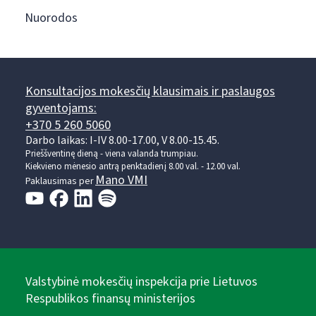
Nuorodos
Konsultacijos mokesčių klausimais ir paslaugos
gyventojams:
+370 5 260 5060
Darbo laikas: I-IV 8.00-17.00, V 8.00-15.45.
Prieššventinę dieną - viena valanda trumpiau.
Kiekvieno mėnesio antrą penktadienį 8.00 val. - 12.00 val.
Mano VMI
Paklausimas per
Valstybinė mokesčių inspekcija prie Lietuvos
Respublikos finansų ministerijos