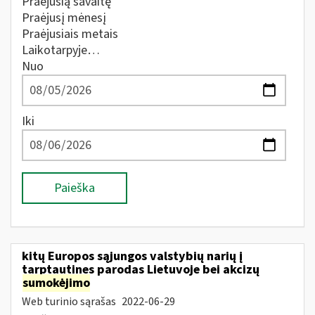
Praėjusią savaitę
Praėjusį mėnesį
Praėjusiais metais
Laikotarpyje…
Nuo
Iki
Paieška
kitų Europos sąjungos valstybių narių į
tarptautines parodas Lietuvoje bei akcizų
sumokėjimo
Web turinio sąrašas
2022-06-29