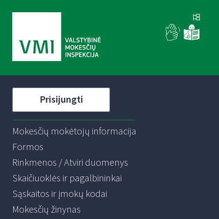
Prisijungti
Mokesčių mokėtojų informacija
Formos
Rinkmenos / Atviri duomenys
Skaičiuoklės ir pagalbininkai
Sąskaitos ir įmokų kodai
Mokesčių žinynas