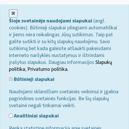
Uždaryti
Šioje svetainėje naudojami slapukai
(angl.
cookies). Būtinieji slapukai įdiegiami automatiškai
ir jiems nėra reikalingas Jūsų sutikimas. Taip pat
galite sutikti ir su kitų slapukų naudojimu. Savo
sutikimą bet kada galėsite atšaukti pakeisdami
interneto naršyklės nustatymus ir ištrindami
įrašytus slapukus. Daugiau informacijos
Slapukų
politika
;
Privatumo politika.
Būtinieji slapukai
Naudojami sklandžiam svetainės veikimui ir įgalina
pagrindines svetainės funkcijas. Be šių slapukų
svetainė negali tinkamai veikti.
Analitiniai slapukai
Renka statistinę informaciją apie svetainės