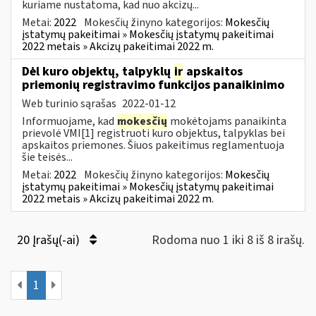
kuriame nustatoma, kad nuo akcizų...
Metai:
2022
Mokesčių žinyno kategorijos:
Mokesčių
įstatymų pakeitimai » Mokesčių įstatymų pakeitimai
2022 metais » Akcizų pakeitimai 2022 m.
Dėl kuro objektų, talpyklų
ir
apskaitos
priemonių registravimo funkcijos panaikinimo
Web turinio sąrašas
2022-01-12
Informuojame, kad
mokesčių
mokėtojams panaikinta
prievolė VMI[1] registruoti kuro objektus, talpyklas bei
apskaitos priemones. Šiuos pakeitimus reglamentuoja
šie teisės...
Metai:
2022
Mokesčių žinyno kategorijos:
Mokesčių
įstatymų pakeitimai » Mokesčių įstatymų pakeitimai
2022 metais » Akcizų pakeitimai 2022 m.
20 Įrašų(-ai)
Rodoma nuo 1 iki 8 iš 8 irašų.
1