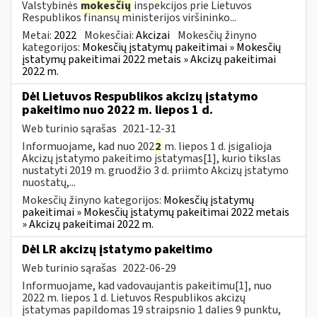
Valstybinės
mokesčių
inspekcijos prie Lietuvos
Respublikos finansų ministerijos viršininko...
Metai:
2022
Mokesčiai:
Akcizai
Mokesčių žinyno
kategorijos:
Mokesčių įstatymų pakeitimai » Mokesčių
įstatymų pakeitimai 2022 metais » Akcizų pakeitimai
2022 m.
Dėl Lietuvos Respublikos akcizų įstatymo
pakeitimo nuo 2022 m. liepos 1 d.
Web turinio sąrašas
2021-12-31
Informuojame, kad nuo 202
2
m. liepos 1 d. įsigalioja
Akcizų įstatymo pakeitimo įstatymas[1], kurio tikslas
nustatyti 2019 m. gruodžio 3 d. priimto Akcizų įstatymo
nuostatų,...
Mokesčių žinyno kategorijos:
Mokesčių įstatymų
pakeitimai » Mokesčių įstatymų pakeitimai 2022 metais
» Akcizų pakeitimai 2022 m.
Dėl LR akcizų įstatymo pakeitimo
Web turinio sąrašas
2022-06-29
Informuojame, kad vadovaujantis pakeitimu[1], nuo
2022 m. liepos 1 d. Lietuvos Respublikos akcizų
įstatymas papildomas 19 straipsnio 1 dalies 9 punktu,