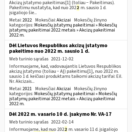
Akcizų įstatymo pakeitimas[1] (toliau − Pakeitimas).
Pakeitimu nustatyta, kad nuo 202
2
m. sausio 1 d.
įsigaliojo šie...
Metai:
2022
Mokesčiai:
Akcizai
Mokesčių žinyno
kategorijos:
Mokesčių įstatymų pakeitimai » Mokesčių
įstatymų pakeitimai 2022 metais » Akcizų pakeitimai
2022 m.
Dėl Lietuvos Respublikos akcizų įstatymo
pakeitimo nuo 2022 m. sausio 1 d.
Web turinio sąrašas
2021-12-02
Informuojame, kad, vadovaujantis Lietuvos Respublikos
akcizų įstatymo (toliau − AĮ) pakeitimu[1], nuo 2022 m.
sausio 1 d. keičiasi produktams taikomi akcizų tarifai: Eil.
Nr. Akcizais...
Metai:
2021
Mokesčiai:
Akcizai
Mokesčių žinyno
kategorijos:
Mokesčių įstatymų pakeitimai » Mokesčių
įstatymų pakeitimai 2022 metais » Akcizų pakeitimai
2022 m.
Dėl 2022 m. vasario 10 d. įsakymo Nr. VA-17
Web turinio sąrašas
2022-02-14
Informuojame, kad nuo 202
2
m. vasario 11 d. įsigaliojo