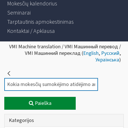
Mokesčių kalendorius
Seminarai
Tarptautinis apmokestinimas
Kontaktai / Apklausa
VMI Machine translation / VMI Машинный перевод /
VMI Машинний переклад (
English
,
Русский
,
Українська
)
Paieška
Kategorijos