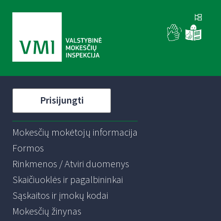
Prisijungti
Mokesčių mokėtojų informacija
Formos
Rinkmenos / Atviri duomenys
Skaičiuoklės ir pagalbininkai
Sąskaitos ir įmokų kodai
Mokesčių žinynas