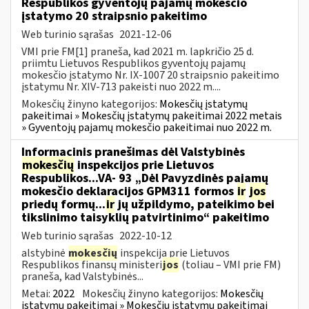
Respublikos gyventojų pajamų mokesčio
įstatymo 20 straipsnio pakeitimo
Web turinio sąrašas
2021-12-06
VMI prie FM[1] praneša, kad 2021 m. lapkričio 25 d.
priimtu Lietuvos Respublikos gyventojų pajamų
mokesčio įstatymo Nr. IX-1007 20 straipsnio pakeitimo
įstatymu Nr. XIV-713 pakeisti nuo 2022 m....
Mokesčių žinyno kategorijos:
Mokesčių įstatymų
pakeitimai » Mokesčių įstatymų pakeitimai 2022 metais
» Gyventojų pajamų mokesčio pakeitimai nuo 2022 m.
Informacinis pranešimas dėl Valstybinės
mokesčių
inspekcijos prie Lietuvos
Respublikos...VA- 93 „Dėl Pavyzdinės pajamų
mokesčio deklaracijos GPM311 formos
ir
jos
priedų formų...
ir
jų užpildymo, pateikimo bei
tikslinimo taisyklių patvirtinimo“ pakeitimo
Web turinio sąrašas
2022-10-12
alstybinė
mokesčių
inspekcija prie Lietuvos
Respublikos finansų ministeri
jos
(toliau – VMI prie FM)
praneša, kad Valstybinės...
Metai:
2022
Mokesčių žinyno kategorijos:
Mokesčių
įstatymų pakeitimai » Mokesčių įstatymų pakeitimai