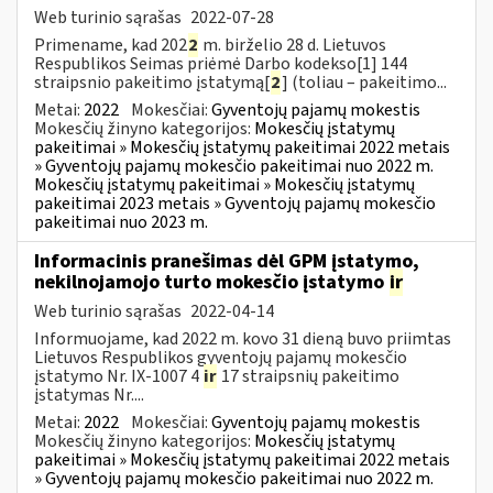
Web turinio sąrašas
2022-07-28
Primename, kad 202
2
m. birželio 28 d. Lietuvos
Respublikos Seimas priėmė Darbo kodekso[1] 144
straipsnio pakeitimo įstatymą[
2
] (toliau – pakeitimo...
Metai:
2022
Mokesčiai:
Gyventojų pajamų mokestis
Mokesčių žinyno kategorijos:
Mokesčių įstatymų
pakeitimai » Mokesčių įstatymų pakeitimai 2022 metais
» Gyventojų pajamų mokesčio pakeitimai nuo 2022 m.
Mokesčių įstatymų pakeitimai » Mokesčių įstatymų
pakeitimai 2023 metais » Gyventojų pajamų mokesčio
pakeitimai nuo 2023 m.
Informacinis pranešimas dėl GPM įstatymo,
nekilnojamojo turto mokesčio įstatymo
ir
Web turinio sąrašas
2022-04-14
Informuojame, kad 2022 m. kovo 31 dieną buvo priimtas
Lietuvos Respublikos gyventojų pajamų mokesčio
įstatymo Nr. IX-1007 4
ir
17 straipsnių pakeitimo
įstatymas Nr....
Metai:
2022
Mokesčiai:
Gyventojų pajamų mokestis
Mokesčių žinyno kategorijos:
Mokesčių įstatymų
pakeitimai » Mokesčių įstatymų pakeitimai 2022 metais
» Gyventojų pajamų mokesčio pakeitimai nuo 2022 m.