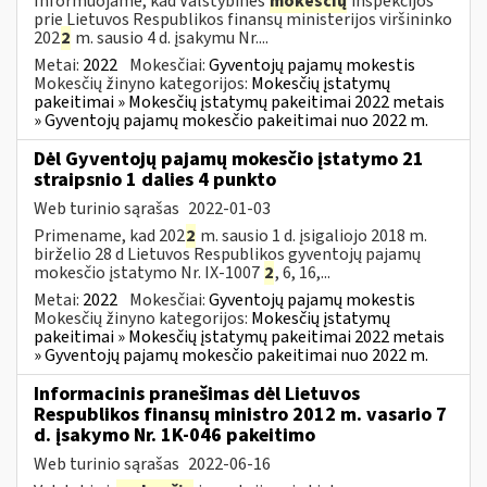
Informuojame, kad Valstybinės
mokesčių
inspekcijos
prie Lietuvos Respublikos finansų ministerijos viršininko
202
2
m. sausio 4 d. įsakymu Nr....
Metai:
2022
Mokesčiai:
Gyventojų pajamų mokestis
Mokesčių žinyno kategorijos:
Mokesčių įstatymų
pakeitimai » Mokesčių įstatymų pakeitimai 2022 metais
» Gyventojų pajamų mokesčio pakeitimai nuo 2022 m.
Dėl Gyventojų pajamų mokesčio įstatymo 21
straipsnio 1 dalies 4 punkto
Web turinio sąrašas
2022-01-03
Primename, kad 202
2
m. sausio 1 d. įsigaliojo 2018 m.
birželio 28 d Lietuvos Respublikos gyventojų pajamų
mokesčio įstatymo Nr. IX-1007
2
, 6, 16,...
Metai:
2022
Mokesčiai:
Gyventojų pajamų mokestis
Mokesčių žinyno kategorijos:
Mokesčių įstatymų
pakeitimai » Mokesčių įstatymų pakeitimai 2022 metais
» Gyventojų pajamų mokesčio pakeitimai nuo 2022 m.
Informacinis pranešimas dėl Lietuvos
Respublikos finansų ministro 2012 m. vasario 7
d. įsakymo Nr. 1K-046 pakeitimo
Web turinio sąrašas
2022-06-16