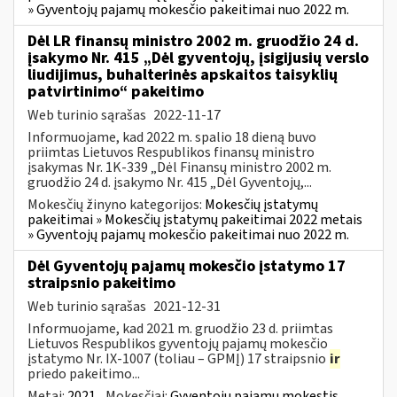
» Gyventojų pajamų mokesčio pakeitimai nuo 2022 m.
Dėl LR finansų ministro 2002 m. gruodžio 24 d.
įsakymo Nr. 415 „Dėl gyventojų, įsigijusių verslo
liudijimus, buhalterinės apskaitos taisyklių
patvirtinimo“ pakeitimo
Web turinio sąrašas
2022-11-17
Informuojame, kad 2022 m. spalio 18 dieną buvo
priimtas Lietuvos Respublikos finansų ministro
įsakymas Nr. 1K-339 „Dėl Finansų ministro 2002 m.
gruodžio 24 d. įsakymo Nr. 415 „Dėl Gyventojų,...
Mokesčių žinyno kategorijos:
Mokesčių įstatymų
pakeitimai » Mokesčių įstatymų pakeitimai 2022 metais
» Gyventojų pajamų mokesčio pakeitimai nuo 2022 m.
Dėl Gyventojų pajamų mokesčio įstatymo 17
straipsnio pakeitimo
Web turinio sąrašas
2021-12-31
Informuojame, kad 2021 m. gruodžio 23 d. priimtas
Lietuvos Respublikos gyventojų pajamų mokesčio
įstatymo Nr. IX-1007 (toliau – GPMĮ) 17 straipsnio
ir
priedo pakeitimo...
Metai:
2021
Mokesčiai:
Gyventojų pajamų mokestis