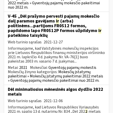
2022 metais » Gyventojų pajamų mokesčio pakeitimai
nuo 2022 m.
V-45 „Dėl prašymo pervesti pajamų mokesčio
dalį paramos gavėjams
ir
(arba)
politinėms...partijoms FR0512 formos,
papildomo lapo FR0512P formos užpildymo
ir
pateikimo taisyklių
Web turinio sąrašas
2021-12-27
Informuojame, kad Valstybinės mokesčių inspekcijos
prie Lietuvos Respublikos finansų ministerijos viršininko
2021 m. lapkričio 4 d. įsakymu Nr. VA-76[1] buvo
pakeistas 2003 m. vasario 7 d. įsakymas...
Metai:
2021
Mokesčiai:
Gyventojų pajamų mokestis
Mokesčių žinyno kategorijos:
Mokesčių įstatymų
pakeitimai » Mokesčių įstatymų pakeitimai 2022 metais
» Gyventojų pajamų mokesčio pakeitimai nuo 2022 m.
Dėl minimaliosios mėnesinės algos dydžio 2022
metais
Web turinio sąrašas
2021-12-06
Informuojame, kad Lietuvos Respublikos Vyriausybės
2021 m. spalio 13 d. nutarimu Nr. 834 „Dėl 202
2
metais