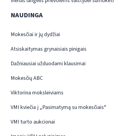
Vienas langelis prievolėms valstybei sumokėti
NAUDINGA
Mokesčiai ir jų dydžiai
Atsiskaitymas grynaisiais pinigais
Dažniausiai užduodami klausimai
Mokesčių ABC
Viktorina moksleiviams
VMI kviečia į „Pasimatymą su mokesčiais“
VMI turto aukcionai