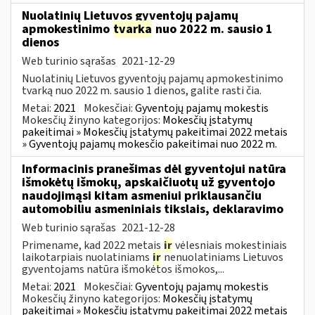
Nuolatinių Lietuvos gyventojų pajamų
apmokestinimo
tvarka
nuo 2022 m. sausio 1
dienos
Web turinio sąrašas
2021-12-29
Nuolatinių Lietuvos gyventojų pajamų apmokestinimo
tvarką nuo 2022 m. sausio 1 dienos, galite rasti čia.
Metai:
2021
Mokesčiai:
Gyventojų pajamų mokestis
Mokesčių žinyno kategorijos:
Mokesčių įstatymų
pakeitimai » Mokesčių įstatymų pakeitimai 2022 metais
» Gyventojų pajamų mokesčio pakeitimai nuo 2022 m.
Informacinis pranešimas dėl gyventojui natūra
išmokėtų išmokų, apskaičiuotų už gyventojo
naudojimąsi kitam asmeniui priklausančiu
automobiliu asmeniniais tikslais, deklaravimo
Web turinio sąrašas
2021-12-28
Primename, kad 2022 metais
ir
vėlesniais mokestiniais
laikotarpiais nuolatiniams
ir
nenuolatiniams Lietuvos
gyventojams natūra išmokėtos išmokos,...
Metai:
2021
Mokesčiai:
Gyventojų pajamų mokestis
Mokesčių žinyno kategorijos:
Mokesčių įstatymų
pakeitimai » Mokesčių įstatymų pakeitimai 2022 metais