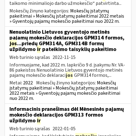
taikomo minimaliojo darbo užmokesčio“ patvirtinta...
Mokesčių žinyno kategorijos:
Mokesčių įstatymų
pakeitimai » Mokesčių įstatymų pakeitimai 2022 metais
» Gyventojų pajamų mokesčio pakeitimai nuo 2022 m.
Nenuolatinio Lietuvos gyventojo metinės
pajamų mokesčio deklaracijos GPM314 formos,
jos
...priedų GPM314A, GPM314B formų
užpildymo
ir
pateikimo taisyklių pakeitimo
Web turinio sąrašas
2022-11-15
Informuojame, kad 2022 m. lapkričio 9 d. įsakymu Nr. VA-
86 pakeistos Nenuolatinio Lietuvos gyventojo metinės
pajamų mokesčio deklaraci
jos
GPM314 formos,...
Metai:
2022
Mokesčių žinyno kategorijos:
Mokesčių
įstatymų pakeitimai » Mokesčių įstatymų pakeitimai
2022 metais » Gyventojų pajamų mokesčio pakeitimai
nuo 2022 m.
Informacinis pranešimas dėl Mėnesinės pajamų
mokesčio deklaracijos GPM313 formos
užpildymo
ir
Web turinio sąrašas
2022-01-05