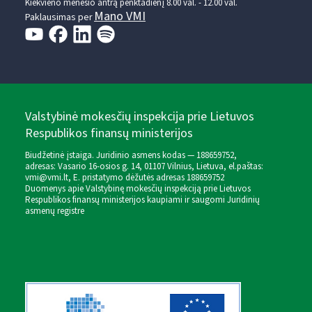
Kiekvieno mėnesio antrą penktadienį 8.00 val. - 12.00 val.
Mano VMI
Paklausimas per
Valstybinė mokesčių inspekcija prie Lietuvos
Respublikos finansų ministerijos
Biudžetinė įstaiga. Juridinio asmens kodas — 188659752,
adresas: Vasario 16-osios g. 14, 01107 Vilnius, Lietuva, el.paštas:
vmi@vmi.lt
, E. pristatymo dėžutės adresas 188659752
Duomenys apie Valstybinę mokesčių inspekciją prie Lietuvos
Respublikos finansų ministerijos kaupiami ir saugomi Juridinių
asmenų registre