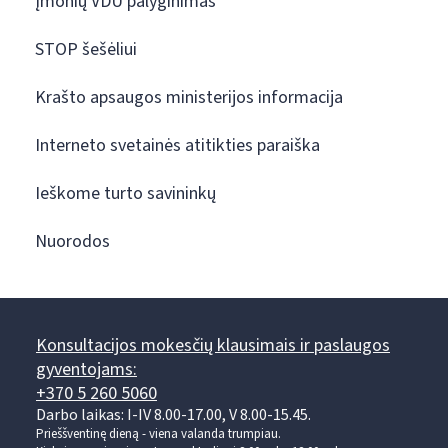
Įmonių VDU palyginimas
STOP šešėliui
Krašto apsaugos ministerijos informacija
Interneto svetainės atitikties paraiška
Ieškome turto savininkų
Nuorodos
Konsultacijos mokesčių klausimais ir paslaugos
gyventojams:
+370 5 260 5060
Darbo laikas: I-IV 8.00-17.00, V 8.00-15.45.
Prieššventinę dieną - viena valanda trumpiau.