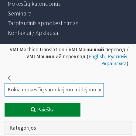
Mokesčių kalendorius
Seminarai
Tarptautinis apmokestinimas
Kontaktai / Apklausa
VMI Machine translation / VMI Машинный перевод /
VMI Машинний переклад (
English
,
Русский
,
Українська
)
Paieška
Kategorijos