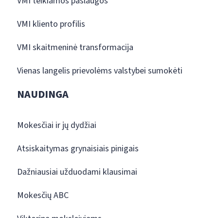
VMI teikiamos paslaugos
VMI kliento profilis
VMI skaitmeninė transformacija
Vienas langelis prievolėms valstybei sumokėti
NAUDINGA
Mokesčiai ir jų dydžiai
Atsiskaitymas grynaisiais pinigais
Dažniausiai užduodami klausimai
Mokesčių ABC