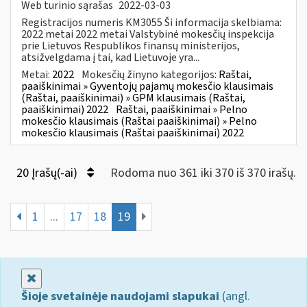
Web turinio sąrašas
2022-03-03
Registracijos numeris KM3055 Ši informacija skelbiama:
2022 metai 2022 metai Valstybinė mokesčių inspekcija
prie Lietuvos Respublikos finansų ministerijos,
atsižvelgdama į tai, kad Lietuvoje yra...
Metai:
2022
Mokesčių žinyno kategorijos:
Raštai,
paaiškinimai » Gyventojų pajamų mokesčio klausimais
(Raštai, paaiškinimai) » GPM klausimais (Raštai,
paaiškinimai) 2022
Raštai, paaiškinimai » Pelno
mokesčio klausimais (Raštai paaiškinimai) » Pelno
mokesčio klausimais (Raštai paaiškinimai) 2022
20 Įrašų(-ai)
Rodoma nuo 361 iki 370 iš 370 irašų.
1
...
17
18
19
Uždaryti
Šioje svetainėje naudojami slapukai
(angl.