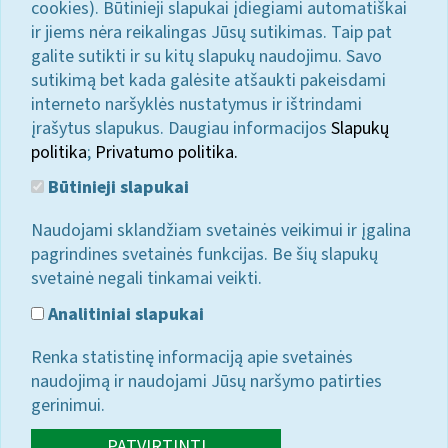
cookies). Būtinieji slapukai įdiegiami automatiškai
ir jiems nėra reikalingas Jūsų sutikimas. Taip pat
galite sutikti ir su kitų slapukų naudojimu. Savo
sutikimą bet kada galėsite atšaukti pakeisdami
interneto naršyklės nustatymus ir ištrindami
įrašytus slapukus. Daugiau informacijos
Slapukų
politika
;
Privatumo politika.
Būtinieji slapukai
Naudojami sklandžiam svetainės veikimui ir įgalina
pagrindines svetainės funkcijas. Be šių slapukų
svetainė negali tinkamai veikti.
Analitiniai slapukai
Renka statistinę informaciją apie svetainės
naudojimą ir naudojami Jūsų naršymo patirties
gerinimui.
PATVIRTINTI