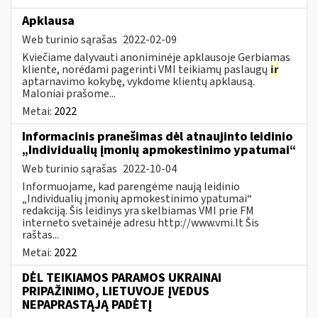
Apklausa
Web turinio sąrašas
2022-02-09
Kviečiame dalyvauti anoniminėje apklausoje Gerbiamas
kliente, norėdami pagerinti VMI teikiamų paslaugų
ir
aptarnavimo kokybę, vykdome klientų apklausą.
Maloniai prašome...
Metai:
2022
Informacinis pranešimas dėl atnaujinto leidinio
„Individualių įmonių apmokestinimo ypatumai“
Web turinio sąrašas
2022-10-04
Informuojame, kad parengėme naują leidinio
„Individualių įmonių apmokestinimo ypatumai“
redakciją. Šis leidinys yra skelbiamas VMI prie FM
interneto svetainėje adresu http://www.vmi.lt Šis
raštas...
Metai:
2022
DĖL TEIKIAMOS PARAMOS UKRAINAI
PRIPAŽINIMO, LIETUVOJE ĮVEDUS
NEPAPRASTĄJĄ PADĖTĮ