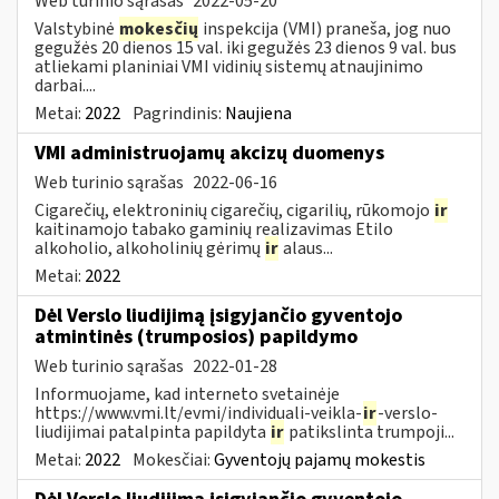
Web turinio sąrašas
2022-05-20
Valstybinė
mokesčių
inspekcija (VMI) praneša, jog nuo
gegužės 20 dienos 15 val. iki gegužės 23 dienos 9 val. bus
atliekami planiniai VMI vidinių sistemų atnaujinimo
darbai....
Metai:
2022
Pagrindinis:
Naujiena
VMI administruojamų akcizų duomenys
Web turinio sąrašas
2022-06-16
Cigarečių, elektroninių cigarečių, cigarilių, rūkomojo
ir
kaitinamojo tabako gaminių realizavimas Etilo
alkoholio, alkoholinių gėrimų
ir
alaus...
Metai:
2022
Dėl Verslo liudijimą įsigyjančio gyventojo
atmintinės (trumposios) papildymo
Web turinio sąrašas
2022-01-28
Informuojame, kad interneto svetainėje
https://www.vmi.lt/evmi/individuali-veikla-
ir
-verslo-
liudijimai patalpinta papildyta
ir
patikslinta trumpoji...
Metai:
2022
Mokesčiai:
Gyventojų pajamų mokestis