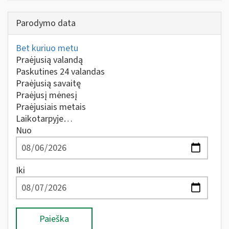
Parodymo data
Bet kuriuo metu
Praėjusią valandą
Paskutines 24 valandas
Praėjusią savaitę
Praėjusį mėnesį
Praėjusiais metais
Laikotarpyje…
Nuo
Iki
Paieška