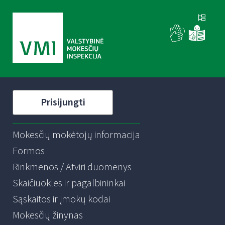
Prisijungti
Mokesčių mokėtojų informacija
Formos
Rinkmenos / Atviri duomenys
Skaičiuoklės ir pagalbininkai
Sąskaitos ir įmokų kodai
Mokesčių žinynas