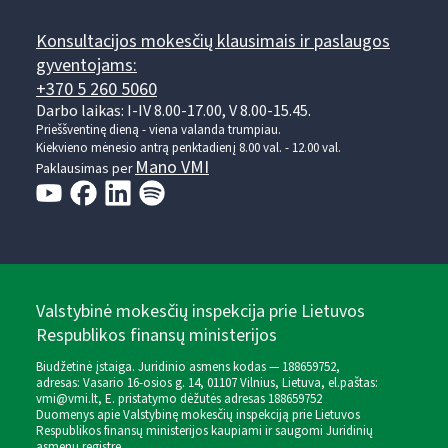
Konsultacijos mokesčių klausimais ir paslaugos
gyventojams:
+370 5 260 5060
Darbo laikas: I-IV 8.00-17.00, V 8.00-15.45.
Prieššventinę dieną - viena valanda trumpiau.
Kiekvieno mėnesio antrą penktadienį 8.00 val. - 12.00 val.
Mano VMI
Paklausimas per
Valstybinė mokesčių inspekcija prie Lietuvos
Respublikos finansų ministerijos
Biudžetinė įstaiga. Juridinio asmens kodas — 188659752,
adresas: Vasario 16-osios g. 14, 01107 Vilnius, Lietuva, el.paštas:
vmi@vmi.lt
, E. pristatymo dėžutės adresas 188659752
Duomenys apie Valstybinę mokesčių inspekciją prie Lietuvos
Respublikos finansų ministerijos kaupiami ir saugomi Juridinių
asmenų registre