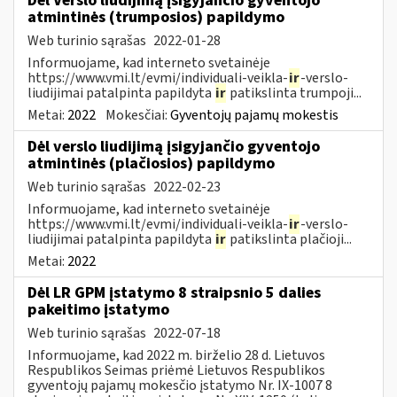
Dėl Verslo liudijimą įsigyjančio gyventojo
atmintinės (trumposios) papildymo
Web turinio sąrašas
2022-01-28
Informuojame, kad interneto svetainėje
https://www.vmi.lt/evmi/individuali-veikla-
ir
-verslo-
liudijimai patalpinta papildyta
ir
patikslinta trumpoji...
Metai:
2022
Mokesčiai:
Gyventojų pajamų mokestis
Dėl verslo liudijimą įsigyjančio gyventojo
atmintinės (plačiosios) papildymo
Web turinio sąrašas
2022-02-23
Informuojame, kad interneto svetainėje
https://www.vmi.lt/evmi/individuali-veikla-
ir
-verslo-
liudijimai patalpinta papildyta
ir
patikslinta plačioji...
Metai:
2022
Dėl LR GPM įstatymo 8 straipsnio 5 dalies
pakeitimo įstatymo
Web turinio sąrašas
2022-07-18
Informuojame, kad 2022 m. birželio 28 d. Lietuvos
Respublikos Seimas priėmė Lietuvos Respublikos
gyventojų pajamų mokesčio įstatymo Nr. IX-1007 8