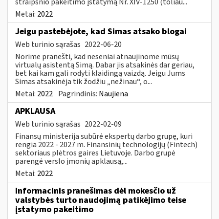
straipsnio pakeitimo įstatymą Nr. XIV-1250 (toliau...
Metai:
2022
Jeigu pastebėjote, kad Simas atsako blogai
Web turinio sąrašas
2022-06-20
Norime pranešti, kad neseniai atnaujinome mūsų
virtualų asistentą Simą. Dabar jis atsakinės dar geriau,
bet kai kam gali rodyti klaidingą vaizdą. Jeigu Jums
Simas atsakinėja tik žodžiu „nežinau“, o...
Metai:
2022
Pagrindinis:
Naujiena
APKLAUSA
Web turinio sąrašas
2022-02-09
Finansų ministerija subūrė ekspertų darbo grupę, kuri
rengia 2022 - 2027 m. Finansinių technologijų (Fintech)
sektoriaus plėtros gaires Lietuvoje. Darbo grupė
parengė verslo įmonių apklausą,...
Metai:
2022
Informacinis pranešimas dėl mokesčio už
valstybės turto naudojimą patikėjimo teise
įstatymo pakeitimo