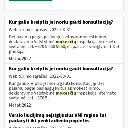
Kur galiu kreiptis jei noriu gauti konsultaciją?
Web turinio sąrašas
2022-08-31
Dėl pajamų pagal paslaugų kvitus apmokestinimo,
deklaravimo Valstybinė
mokesčių
inspekcija interneto
svetainė; tel. +370 5 260 5060; el. paštas -
vmi@vmi.lt
Dėl
įmokų...
Metai:
2022
Kur galiu kreiptis jei noriu gauti konsultaciją?
Web turinio sąrašas
2022-08-31
Kur galiu kreiptis jei noriu gauti konsultaciją? Dėl
pajamų pagal paslaugų kvitus apmokestinimo,
deklaravimo Valstybinė
mokesčių
inspekcija interneto
svetainė; tel. +370 5...
Metai:
2022
Verslo liudijimų neįsigijusius VMI ragina tai
padaryti iki penktadienio popietės