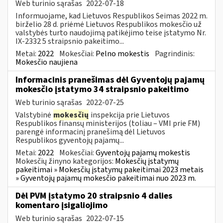
Web turinio sąrašas
2022-07-18
Informuojame, kad Lietuvos Respublikos Seimas 2022 m.
birželio 28 d. priėmė Lietuvos Respublikos mokesčio už
valstybės turto naudojimą patikėjimo teise įstatymo Nr.
IX-2332 5 straipsnio pakeitimo...
Metai:
2022
Mokesčiai:
Pelno mokestis
Pagrindinis:
Mokesčio naujiena
Informacinis pranešimas dėl Gyventojų pajamų
mokesčio įstatymo 34 straipsnio pakeitimo
Web turinio sąrašas
2022-07-25
Valstybinė
mokesčių
inspekcija prie Lietuvos
Respublikos finansų ministerijos (toliau – VMI prie FM)
parengė informacinį pranešimą dėl Lietuvos
Respublikos gyventojų pajamų...
Metai:
2022
Mokesčiai:
Gyventojų pajamų mokestis
Mokesčių žinyno kategorijos:
Mokesčių įstatymų
pakeitimai » Mokesčių įstatymų pakeitimai 2023 metais
» Gyventojų pajamų mokesčio pakeitimai nuo 2023 m.
Dėl PVM įstatymo 20 straipsnio 4 dalies
komentaro įsigaliojimo
Web turinio sąrašas
2022-07-15