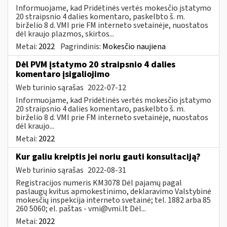
Informuojame, kad Pridėtinės vertės mokesčio įstatymo
20 straipsnio 4 dalies komentaro, paskelbto š. m.
birželio 8 d. VMI prie FM interneto svetainėje, nuostatos
dėl kraujo plazmos, skirtos...
Metai:
2022
Pagrindinis:
Mokesčio naujiena
Dėl PVM įstatymo 20 straipsnio 4 dalies
komentaro įsigaliojimo
Web turinio sąrašas
2022-07-12
Informuojame, kad Pridėtinės vertės mokesčio įstatymo
20 straipsnio 4 dalies komentaro, paskelbto š. m.
birželio 8 d. VMI prie FM interneto svetainėje, nuostatos
dėl kraujo...
Metai:
2022
Kur galiu kreiptis jei noriu gauti konsultaciją?
Web turinio sąrašas
2022-08-31
Registracijos numeris KM3078 Dėl pajamų pagal
paslaugų kvitus apmokestinimo, deklaravimo Valstybinė
mokesčių inspekcija interneto svetainė; tel. 1882 arba 85
260 5060; el. paštas -
vmi@vmi.lt
Dėl...
Metai:
2022