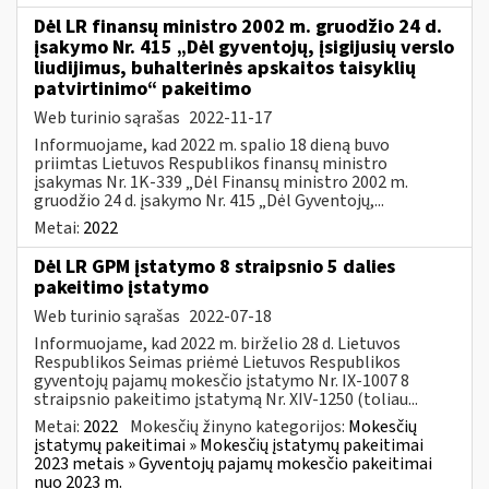
Dėl LR finansų ministro 2002 m. gruodžio 24 d.
įsakymo Nr. 415 „Dėl gyventojų, įsigijusių verslo
liudijimus, buhalterinės apskaitos taisyklių
patvirtinimo“ pakeitimo
Web turinio sąrašas
2022-11-17
Informuojame, kad 2022 m. spalio 18 dieną buvo
priimtas Lietuvos Respublikos finansų ministro
įsakymas Nr. 1K-339 „Dėl Finansų ministro 2002 m.
gruodžio 24 d. įsakymo Nr. 415 „Dėl Gyventojų,...
Metai:
2022
Dėl LR GPM įstatymo 8 straipsnio 5 dalies
pakeitimo įstatymo
Web turinio sąrašas
2022-07-18
Informuojame, kad 2022 m. birželio 28 d. Lietuvos
Respublikos Seimas priėmė Lietuvos Respublikos
gyventojų pajamų mokesčio įstatymo Nr. IX-1007 8
straipsnio pakeitimo įstatymą Nr. XIV-1250 (toliau...
Metai:
2022
Mokesčių žinyno kategorijos:
Mokesčių
įstatymų pakeitimai » Mokesčių įstatymų pakeitimai
2023 metais » Gyventojų pajamų mokesčio pakeitimai
nuo 2023 m.