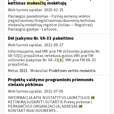
keitimas
mokesčių
mokėtojų
Web turinio sąrašas
2020-02-25
Paslaugos pavadinimas - Fizinių asmenų veiklos
įregistravimas/išregistravimas/duomenų keitimas
mokesčių mokėtojų registre (toliau — Registras).
Paslaugos gavėjai - Lietuvos...
Dėl įsakymo Nr. VA-33 pakeitimo
Web turinio sąrašas
2021-09-27
Informuojame, kad VMI prie FM viršininko įsakymu Nr.
VA-53[1] pripažintas netekusiu galios VMI prie FM
viršininko įsakymas Nr. VA-33[
2
]. VMI prie FM VA-33
pripažintas...
Metai:
2021
Mokesčiai:
Pridėtinės vertės mokestis
Projektų valdymo programinės priemonės
viešasis pirkimas
Web turinio sąrašas
2021-07-05
INFORMACIJA APIE NUSTATYTUS LAIMĖTOJUS
IR
KETINIMĄ SUDARYTI SUTARTIS Prekių pirkimai I.
PERKANČIOJI ORGANIZACIJA, ADRESAS
IR
KONTAKTINIAI DUOMENYS:...