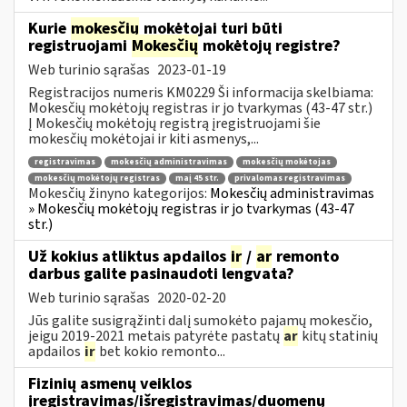
Kurie
mokesčių
mokėtojai turi būti
registruojami
Mokesčių
mokėtojų registre?
Web turinio sąrašas
2023-01-19
Registracijos numeris KM0229 Ši informacija skelbiama:
Mokesčių mokėtojų registras ir jo tvarkymas (43-47 str.)
Į Mokesčių mokėtojų registrą įregistruojami šie
mokesčių mokėtojai ir kiti asmenys,...
registravimas
mokesčių administravimas
mokesčių mokėtojas
mokesčių mokėtojų registras
maį 45 str.
privalomas registravimas
Mokesčių žinyno kategorijos:
Mokesčių administravimas
» Mokesčių mokėtojų registras ir jo tvarkymas (43-47
str.)
Už kokius atliktus apdailos
ir
/
ar
remonto
darbus galite pasinaudoti lengvata?
Web turinio sąrašas
2020-02-20
Jūs galite susigrąžinti dalį sumokėto pajamų mokesčio,
jeigu 2019-2021 metais patyrėte pastatų
ar
kitų statinių
apdailos
ir
bet kokio remonto...
Fizinių asmenų veiklos
įregistravimas/išregistravimas/duomenų