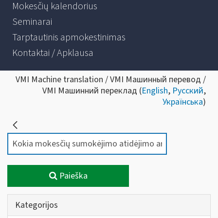
Mokesčių kalendorius
Seminarai
Tarptautinis apmokestinimas
Kontaktai / Apklausa
VMI Machine translation / VMI Машинный перевод /
VMI Машинний переклад (
English
,
Русский
,
Українська
)
Paieška
Kategorijos