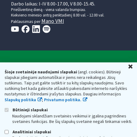
Darbo laikas: I-IV 8.00-17.00, V 8.00-15.45.
Prieššventinę dieną - viena valanda trumpiau.
Kiekvieno mėnesio antrą penktadienį 8.00 val. - 12.00 val.
Mano VMI
Paklausimas per
Valstybinė mokesčių inspekcija prie Lietuvos
U
Respublikos finansų ministerijos
Šioje svetainėje naudojami slapukai
(angl. cookies). Būtinieji
slapukai įdiegiami automatiškai ir jiems nėra reikalingas Jūsų
Biudžetinė įstaiga. Juridinio asmens kodas — 188659752,
sutikimas. Taip pat galite sutikti ir su kitų slapukų naudojimu. Savo
adresas: Vasario 16-osios g. 14, 01107 Vilnius, Lietuva, el.paštas:
sutikimą bet kada galėsite atšaukti pakeisdami interneto naršyklės
vmi@vmi.lt
, E. pristatymo dėžutės adresas 188659752
nustatymus ir ištrindami įrašytus slapukus. Daugiau informacijos
Duomenys apie Valstybinę mokesčių inspekciją prie Lietuvos
Slapukų politika
;
Privatumo politika.
Respublikos finansų ministerijos kaupiami ir saugomi Juridinių
asmenų registre
Būtinieji slapukai
Naudojami sklandžiam svetainės veikimui ir įgalina pagrindines
svetainės funkcijas. Be šių slapukų svetainė negali tinkamai veikti.
Analitiniai slapukai