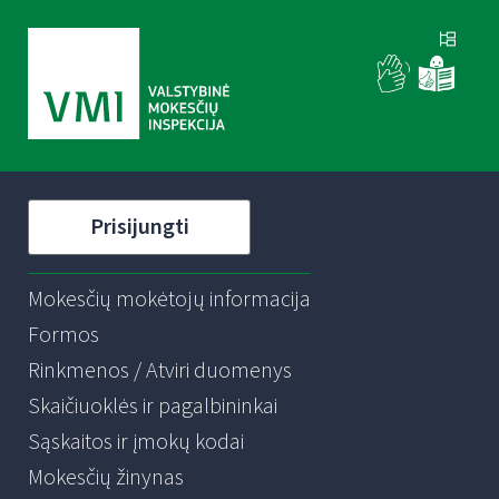
Prisijungti
Mokesčių mokėtojų informacija
Formos
Rinkmenos / Atviri duomenys
Skaičiuoklės ir pagalbininkai
Sąskaitos ir įmokų kodai
Mokesčių žinynas