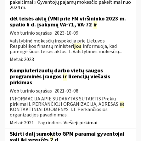
pakeitimai » Gyventojų pajamų mokesčio pakeitimai nuo
2024 m.
dėl teisės aktų (VMI prie FM viršininko 2023 m.
spalio 6 d. įsakymų VA-71, VA-72
ir
Web turinio sąrašas
2023-10-09
Valstybinė mokesčių inspekcija prie Lietuvos
Respublikos finansų ministeri
jos
informuoja, kad
parengė šiuos teisės aktus: 1. Valstybinės mokesčių...
Metai:
2023
Kompiuterizuotų darbo vietų saugos
programinės įrangos
ir
licencijų viešasis
pirkimas
Web turinio sąrašas
2021-03-08
INFORMACIJA APIE SUDARYTAS SUTARTIS Prekių
pirkimai I. PERKANČIOJI ORGANIZACIJA, ADRESAS
IR
KONTAKTINIAI DUOMENYS: I.1. Perkančiosios
organizacijos pavadinimas...
Metai:
2021
Pagrindinis:
Viešieji pirkimai
Skirti dalį sumokėto GPM paramai gyventojai
gali iki gegužės
2
d.