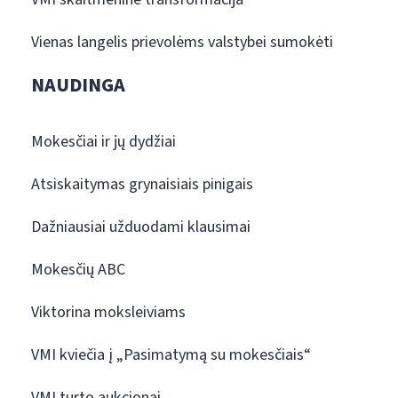
Vienas langelis prievolėms valstybei sumokėti
NAUDINGA
Mokesčiai ir jų dydžiai
Atsiskaitymas grynaisiais pinigais
Dažniausiai užduodami klausimai
Mokesčių ABC
Viktorina moksleiviams
VMI kviečia į „Pasimatymą su mokesčiais“
VMI turto aukcionai