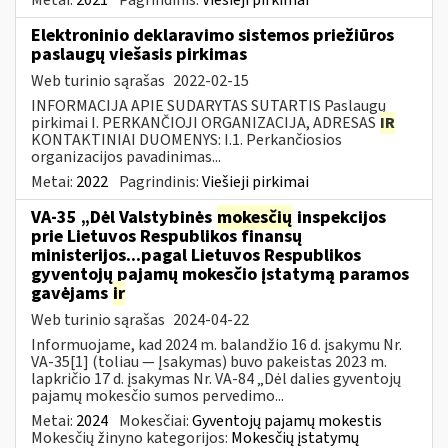
Elektroninio deklaravimo sistemos priežiūros
paslaugų viešasis pirkimas
Web turinio sąrašas
2022-02-15
INFORMACIJA APIE SUDARYTAS SUTARTIS Paslaugų
pirkimai I. PERKANČIOJI ORGANIZACIJA, ADRESAS
IR
KONTAKTINIAI DUOMENYS: I.1. Perkančiosios
organizacijos pavadinimas...
Metai:
2022
Pagrindinis:
Viešieji pirkimai
VA-35 „Dėl Valstybinės
mokesčių
inspekcijos
prie Lietuvos Respublikos finansų
ministerijos...pagal Lietuvos Respublikos
gyventojų pajamų mokesčio įstatymą paramos
gavėjams
ir
Web turinio sąrašas
2024-04-22
Informuojame, kad 2024 m. balandžio 16 d. įsakymu Nr.
VA-35[1] (toliau — Įsakymas) buvo pakeistas 2023 m.
lapkričio 17 d. įsakymas Nr. VA-84 „Dėl dalies gyventojų
pajamų mokesčio sumos pervedimo...
Metai:
2024
Mokesčiai:
Gyventojų pajamų mokestis
Mokesčių žinyno kategorijos:
Mokesčių įstatymų