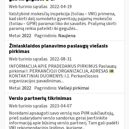
Web turinio sąrašas
2022-04-19
Valstybinė mokesčių inspekcija (toliau – VMI) primena,
kad skirti dalį sumokėto gyventojų pajamų mokesčio
(toliau – GPM) paramai liko dvi savaitės. Prašymą skirti
paramą reikia pateikti iki gegužės...
Metai:
2022
Pagrindinis:
Naujiena
Žiniasklaidos planavimo paslaugų viešasis
pirkimas
Web turinio sąrašas
2022-08-31
INFORMACIJA APIE PRADEDAMUS PIRKIMUS Paslaugų
pirkimai I. PERKANČIOJI ORGANIZACIJA, ADRESAS
IR
KONTAKTINIAI DUOMENYS: I.1. Perkančiosios
organizacijos pavadinimas...
Metai:
2022
Pagrindinis:
Viešieji pirkimai
Verslo partnerių tikrinimas
Web turinio sąrašas
2023-04-07
Norėdami apsaugoti savo verslą nuo PVM sukčiautojų,
prieš sudarydami verslo sandorius gerai įvertinkite
informaciją apie būsimą verslo partnerį. Tam gali padėti
VMI rekomendacinis leidinys, kuriame...