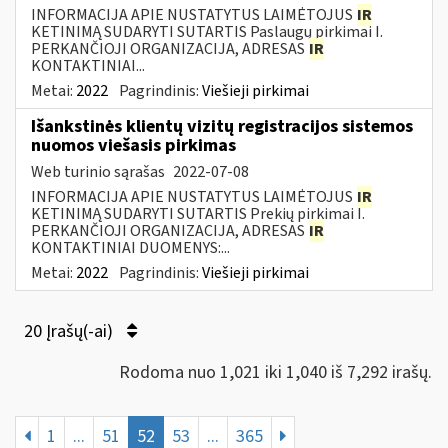
INFORMACIJA APIE NUSTATYTUS LAIMĖTOJUS
IR
KETINIMĄ SUDARYTI SUTARTIS Paslaugų pirkimai I.
PERKANČIOJI ORGANIZACIJA, ADRESAS
IR
KONTAKTINIAI...
Metai:
2022
Pagrindinis:
Viešieji pirkimai
Išankstinės klientų vizitų registracijos sistemos
nuomos viešasis pirkimas
Web turinio sąrašas
2022-07-08
INFORMACIJA APIE NUSTATYTUS LAIMĖTOJUS
IR
KETINIMĄ SUDARYTI SUTARTIS Prekių pirkimai I.
PERKANČIOJI ORGANIZACIJA, ADRESAS
IR
KONTAKTINIAI DUOMENYS:...
Metai:
2022
Pagrindinis:
Viešieji pirkimai
20 Įrašų(-ai)
Rodoma nuo 1,021 iki 1,040 iš 7,292 irašų.
1
...
51
52
53
...
365