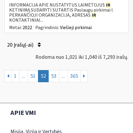
INFORMACIJA APIE NUSTATYTUS LAIMĖTOJUS
IR
KETINIMĄ SUDARYTI SUTARTIS Paslaugų pirkimai I.
PERKANČIOJI ORGANIZACIJA, ADRESAS
IR
KONTAKTINIAI...
Metai:
2022
Pagrindinis:
Viešieji pirkimai
20 Įrašų(-ai)
Rodoma nuo 1,021 iki 1,040 iš 7,293 irašų.
1
...
51
52
53
...
365
APIE VMI
Misija, Vizija ir Vertybės