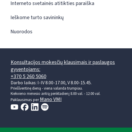
Interneto svetainės atitikties paraiška
Ieškome turto savininkų
Nuorodos
Konsultacijos mokesčių klausimais ir paslaugos
gyventojams:
+370 5 260 5060
Darbo laikas: I-IV 8.00-17.00, V 8.00-15.45.
Prieššventinę dieną - viena valanda trumpiau.
Kiekvieno mėnesio antrą penktadienį 8.00 val. - 12.00 val.
Mano VMI
Paklausimas per