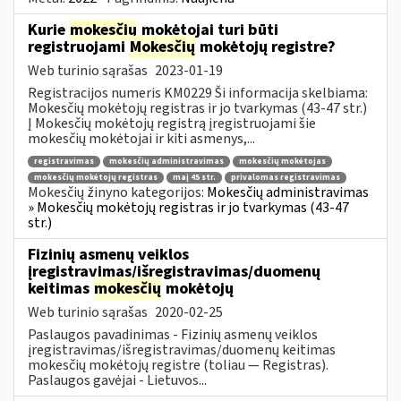
Kurie
mokesčių
mokėtojai turi būti
registruojami
Mokesčių
mokėtojų registre?
Web turinio sąrašas
2023-01-19
Registracijos numeris KM0229 Ši informacija skelbiama:
Mokesčių mokėtojų registras ir jo tvarkymas (43-47 str.)
Į Mokesčių mokėtojų registrą įregistruojami šie
mokesčių mokėtojai ir kiti asmenys,...
registravimas
mokesčių administravimas
mokesčių mokėtojas
mokesčių mokėtojų registras
maį 45 str.
privalomas registravimas
Mokesčių žinyno kategorijos:
Mokesčių administravimas
» Mokesčių mokėtojų registras ir jo tvarkymas (43-47
str.)
Fizinių asmenų veiklos
įregistravimas/išregistravimas/duomenų
keitimas
mokesčių
mokėtojų
Web turinio sąrašas
2020-02-25
Paslaugos pavadinimas - Fizinių asmenų veiklos
įregistravimas/išregistravimas/duomenų keitimas
mokesčių mokėtojų registre (toliau — Registras).
Paslaugos gavėjai - Lietuvos...