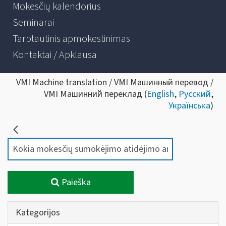
Mokesčių kalendorius
Seminarai
Tarptautinis apmokestinimas
Kontaktai / Apklausa
VMI Machine translation / VMI Машинный перевод /
VMI Машинний переклад (
English
,
Русский
,
Українська
)
Paieška
Kategorijos