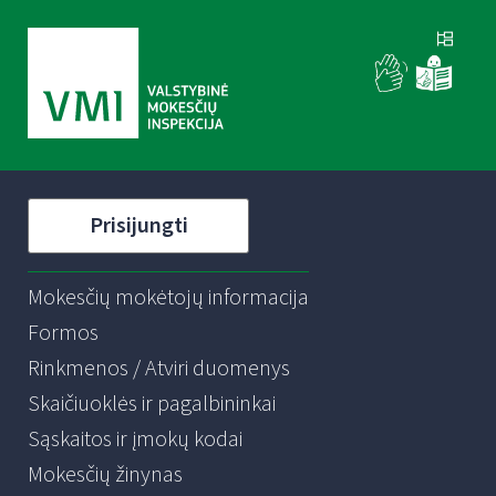
Prisijungti
Mokesčių mokėtojų informacija
Formos
Rinkmenos / Atviri duomenys
Skaičiuoklės ir pagalbininkai
Sąskaitos ir įmokų kodai
Mokesčių žinynas