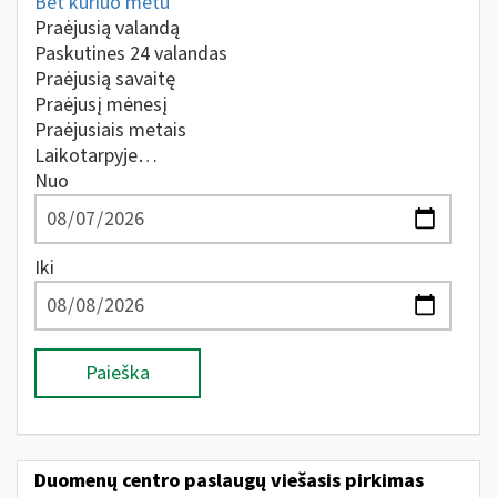
Bet kuriuo metu
Praėjusią valandą
Paskutines 24 valandas
Praėjusią savaitę
Praėjusį mėnesį
Praėjusiais metais
Laikotarpyje…
Nuo
Iki
Paieška
Duomenų centro paslaugų viešasis pirkimas