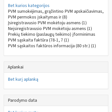
Bet kurios kategorijos
PVM sumokėjimas, grąžintino PVM apskaičiavimas,
PVM permokos įskaitymas ir
(8)
Įsiregistravusio PVM mokėtoju asmens
(1)
Neįsiregistravusio PVM mokėtoju asmens
(1)
Prekių tiekimo (paslaugų teikimo) įforminimas
PVM sąskaita faktūra (78-1, 7
(1)
PVM sąskaitos faktūros informacija (80 str.)
(1)
Aplankai
Bet kurį aplanką
Parodymo data