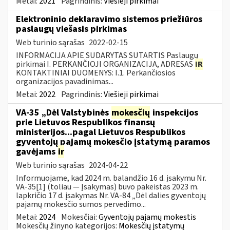
Metai:
2021
Pagrindinis:
Viešieji pirkimai
Elektroninio deklaravimo sistemos priežiūros
paslaugų viešasis pirkimas
Web turinio sąrašas
2022-02-15
INFORMACIJA APIE SUDARYTAS SUTARTIS Paslaugų
pirkimai I. PERKANČIOJI ORGANIZACIJA, ADRESAS
IR
KONTAKTINIAI DUOMENYS: I.1. Perkančiosios
organizacijos pavadinimas...
Metai:
2022
Pagrindinis:
Viešieji pirkimai
VA-35 „Dėl Valstybinės
mokesčių
inspekcijos
prie Lietuvos Respublikos finansų
ministerijos...pagal Lietuvos Respublikos
gyventojų pajamų mokesčio įstatymą paramos
gavėjams
ir
Web turinio sąrašas
2024-04-22
Informuojame, kad 2024 m. balandžio 16 d. įsakymu Nr.
VA-35[1] (toliau — Įsakymas) buvo pakeistas 2023 m.
lapkričio 17 d. įsakymas Nr. VA-84 „Dėl dalies gyventojų
pajamų mokesčio sumos pervedimo...
Metai:
2024
Mokesčiai:
Gyventojų pajamų mokestis
Mokesčių žinyno kategorijos:
Mokesčių įstatymų