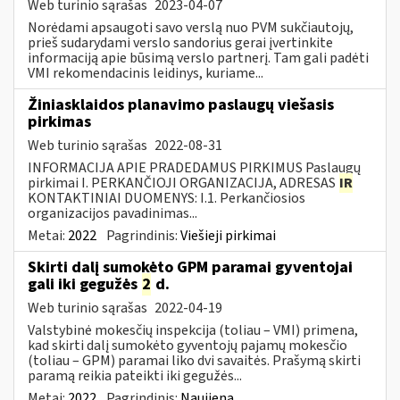
Web turinio sąrašas
2023-04-07
Norėdami apsaugoti savo verslą nuo PVM sukčiautojų,
prieš sudarydami verslo sandorius gerai įvertinkite
informaciją apie būsimą verslo partnerį. Tam gali padėti
VMI rekomendacinis leidinys, kuriame...
Žiniasklaidos planavimo paslaugų viešasis
pirkimas
Web turinio sąrašas
2022-08-31
INFORMACIJA APIE PRADEDAMUS PIRKIMUS Paslaugų
pirkimai I. PERKANČIOJI ORGANIZACIJA, ADRESAS
IR
KONTAKTINIAI DUOMENYS: I.1. Perkančiosios
organizacijos pavadinimas...
Metai:
2022
Pagrindinis:
Viešieji pirkimai
Skirti dalį sumokėto GPM paramai gyventojai
gali iki gegužės
2
d.
Web turinio sąrašas
2022-04-19
Valstybinė mokesčių inspekcija (toliau – VMI) primena,
kad skirti dalį sumokėto gyventojų pajamų mokesčio
(toliau – GPM) paramai liko dvi savaitės. Prašymą skirti
paramą reikia pateikti iki gegužės...
Metai:
2022
Pagrindinis:
Naujiena