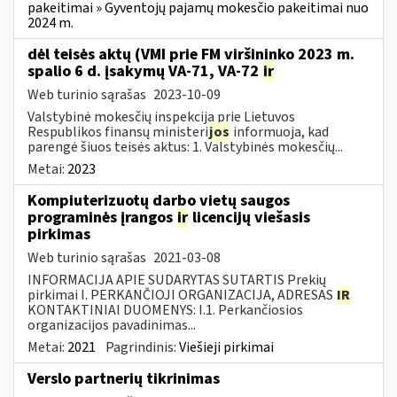
pakeitimai » Gyventojų pajamų mokesčio pakeitimai nuo
2024 m.
dėl teisės aktų (VMI prie FM viršininko 2023 m.
spalio 6 d. įsakymų VA-71, VA-72
ir
Web turinio sąrašas
2023-10-09
Valstybinė mokesčių inspekcija prie Lietuvos
Respublikos finansų ministeri
jos
informuoja, kad
parengė šiuos teisės aktus: 1. Valstybinės mokesčių...
Metai:
2023
Kompiuterizuotų darbo vietų saugos
programinės įrangos
ir
licencijų viešasis
pirkimas
Web turinio sąrašas
2021-03-08
INFORMACIJA APIE SUDARYTAS SUTARTIS Prekių
pirkimai I. PERKANČIOJI ORGANIZACIJA, ADRESAS
IR
KONTAKTINIAI DUOMENYS: I.1. Perkančiosios
organizacijos pavadinimas...
Metai:
2021
Pagrindinis:
Viešieji pirkimai
Verslo partnerių tikrinimas