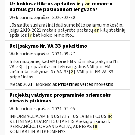
Už kokius atliktus apdailos
ir
/
ar
remonto
darbus galite pasinaudoti lengvata?
Web turinio sąrašas
2020-02-20
Jūs galite susigrąžinti dalį sumokėto pajamų mokesčio,
jeigu 2019-2021 metais patyrėte pastatų
ar
kitų statinių
apdailos
ir
bet kokio remonto...
Dėl įsakymo Nr. VA-33 pakeitimo
Web turinio sąrašas
2021-09-27
Informuojame, kad VMI prie FM viršininko įsakymu Nr.
VA-53[1] pripažintas netekusiu galios VMI prie FM
viršininko įsakymas Nr. VA-33[
2
]. VMI prie FM VA-33
pripažintas...
Metai:
2021
Mokesčiai:
Pridėtinės vertės mokestis
Projektų valdymo programinės priemonės
viešasis pirkimas
Web turinio sąrašas
2021-07-05
INFORMACIJA APIE NUSTATYTUS LAIMĖTOJUS
IR
KETINIMĄ SUDARYTI SUTARTIS Prekių pirkimai I.
PERKANČIOJI ORGANIZACIJA, ADRESAS
IR
KONTAKTINIAI DUOMENYS:...