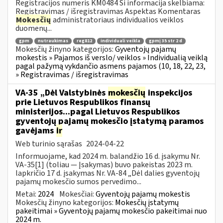
Registracijos numeris KM0484 Ši informacija skelbiama:
Registravimas / išregistravimas Aspektas Komentaras
Mokesčių
administratoriaus individualios veiklos
duomenų...
gpm
nutraukimas
reg812
individuali veikla
gpmį 35 str 2 d
Mokesčių žinyno kategorijos:
Gyventojų pajamų
mokestis » Pajamos iš verslo/ veiklos » Individualią veiklą
pagal pažymą vykdančio asmens pajamos (10, 18, 22, 23,
» Registravimas / išregistravimas
VA-35 „Dėl Valstybinės
mokesčių
inspekcijos
prie Lietuvos Respublikos finansų
ministerijos...pagal Lietuvos Respublikos
gyventojų pajamų mokesčio įstatymą paramos
gavėjams
ir
Web turinio sąrašas
2024-04-22
Informuojame, kad 2024 m. balandžio 16 d. įsakymu Nr.
VA-35[1] (toliau — Įsakymas) buvo pakeistas 2023 m.
lapkričio 17 d. įsakymas Nr. VA-84 „Dėl dalies gyventojų
pajamų mokesčio sumos pervedimo...
Metai:
2024
Mokesčiai:
Gyventojų pajamų mokestis
Mokesčių žinyno kategorijos:
Mokesčių įstatymų
pakeitimai » Gyventojų pajamų mokesčio pakeitimai nuo
2024 m.