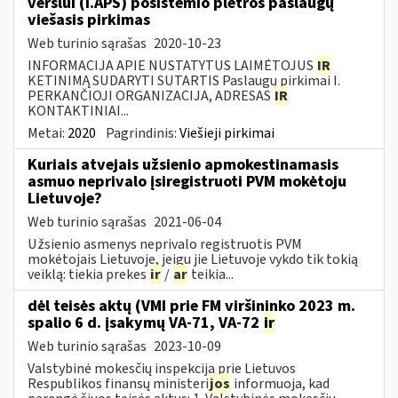
verslui (i.APS) posistemio plėtros paslaugų
viešasis pirkimas
Web turinio sąrašas
2020-10-23
INFORMACIJA APIE NUSTATYTUS LAIMĖTOJUS
IR
KETINIMĄ SUDARYTI SUTARTIS Paslaugų pirkimai I.
PERKANČIOJI ORGANIZACIJA, ADRESAS
IR
KONTAKTINIAI...
Metai:
2020
Pagrindinis:
Viešieji pirkimai
Kuriais atvejais užsienio apmokestinamasis
asmuo neprivalo įsiregistruoti PVM mokėtoju
Lietuvoje?
Web turinio sąrašas
2021-06-04
Užsienio asmenys neprivalo registruotis PVM
mokėtojais Lietuvoje, jeigu jie Lietuvoje vykdo tik tokią
veiklą: tiekia prekes
ir
/
ar
teikia...
dėl teisės aktų (VMI prie FM viršininko 2023 m.
spalio 6 d. įsakymų VA-71, VA-72
ir
Web turinio sąrašas
2023-10-09
Valstybinė mokesčių inspekcija prie Lietuvos
Respublikos finansų ministeri
jos
informuoja, kad