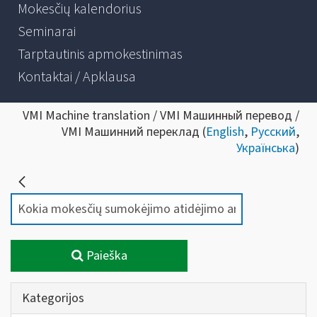
Mokesčių kalendorius
Seminarai
Tarptautinis apmokestinimas
Kontaktai / Apklausa
VMI Machine translation / VMI Машинный перевод /
VMI Машинний переклад (
English
,
Русский
,
Українська
)
Paieška
Kategorijos