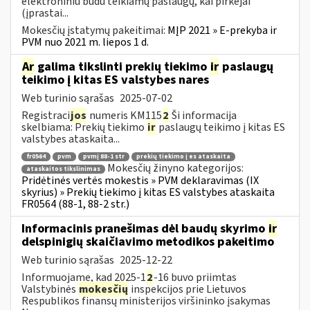
elektroniniu būdu teikiamų paslaugų, kai pirkėjai
(įprastai...
Mokesčių įstatymų pakeitimai:
MĮP 2021 » E-prekyba ir
PVM nuo 2021 m. liepos 1 d.
Ar
galima tikslinti prekių tiekimo
ir
paslaugų
teikimo į kitas ES valstybes nares
Web turinio sąrašas
2025-07-02
Registraci
jos
numeris KM115
2
Ši informacija
skelbiama: Prekių tiekimo
ir
paslaugų teikimo į kitas ES
valstybes ataskaita...
fr0564
pvm
pvmį 88-1 str
prekių tiekimo į es ataskaita
Mokesčių žinyno kategorijos:
ataskaitos tikslinimas
Pridėtinės vertės mokestis » PVM deklaravimas (IX
skyrius) » Prekių tiekimo į kitas ES valstybes ataskaita
FR0564 (88-1, 88-2 str.)
Informacinis pranešimas dėl baudų skyrimo
ir
delspinigių skaičiavimo metodikos pakeitimo
Web turinio sąrašas
2025-12-22
Informuojame, kad 2025-1
2
-16 buvo priimtas
Valstybinės
mokesčių
inspekcijos prie Lietuvos
Respublikos finansų ministerijos viršininko įsakymas