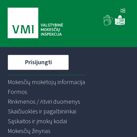
Prisijungti
Mokesčių mokėtojų informacija
Formos
Rinkmenos / Atviri duomenys
Skaičiuoklės ir pagalbininkai
Sąskaitos ir įmokų kodai
Mokesčių žinynas