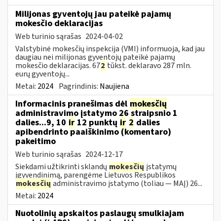
Milijonas gyventojų jau pateikė pajamų
mokesčio deklaracijas
Web turinio sąrašas
2024-04-02
Valstybinė mokesčių inspekcija (VMI) informuoja, kad jau
daugiau nei milijonas gyventojų pateikė pajamų
mokesčio deklaracijas. 67
2
tūkst. deklaravo 287 mln.
eurų gyventojų...
Metai:
2024
Pagrindinis:
Naujiena
Informacinis pranešimas dėl
mokesčių
administravimo įstatymo 26 straipsnio 1
dalies...9, 10
ir
12 punktų
ir
2
dalies
apibendrinto paaiškinimo (komentaro)
pakeitimo
Web turinio sąrašas
2024-12-17
Siekdami užtikrinti sklandų
mokesčių
įstatymų
įgyvendinimą, parengėme Lietuvos Respublikos
mokesčių
administravimo įstatymo (toliau — MAĮ) 26...
Metai:
2024
Nuotolinių apskaitos paslaugų smulkiajam