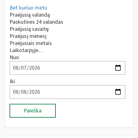
Bet kuriuo metu
Praėjusią valandą
Paskutines 24 valandas
Praėjusią savaitę
Praėjusį mėnesį
Praėjusiais metais
Laikotarpyje…
Nuo
Iki
Paieška