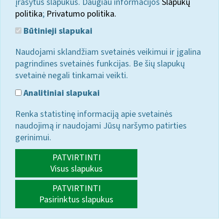
įrašytus slapukus. Daugiau informacijos
Slapukų
politika
;
Privatumo politika.
Būtinieji slapukai
Naudojami sklandžiam svetainės veikimui ir įgalina
pagrindines svetainės funkcijas. Be šių slapukų
svetainė negali tinkamai veikti.
Analitiniai slapukai
Renka statistinę informaciją apie svetainės
naudojimą ir naudojami Jūsų naršymo patirties
gerinimui.
PATVIRTINTI
Visus slapukus
PATVIRTINTI
Pasirinktus slapukus