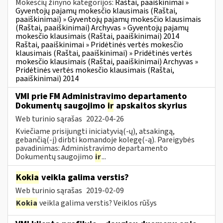
Mokesčių žinyno kategorijos:
Raštai, paaiškinimai »
Gyventojų pajamų mokesčio klausimais (Raštai,
paaiškinimai) » Gyventojų pajamų mokesčio klausimais
(Raštai, paaiškinimai) Archyvas » Gyventojų pajamų
mokesčio klausimais (Raštai, paaiškinimai) 2014
Raštai, paaiškinimai » Pridėtinės vertės mokesčio
klausimais (Raštai, paaiškinimai) » Pridėtinės vertės
mokesčio klausimais (Raštai, paaiškinimai) Archyvas »
Pridėtinės vertės mokesčio klausimais (Raštai,
paaiškinimai) 2014
VMI prie FM Administravimo departamento
Dokumentų saugojimo
ir
apskaitos skyrius
Web turinio sąrašas
2022-04-26
Kviečiame prisijungti iniciatyvią(-ų), atsakingą,
gebančią(-į) dirbti komandoje kolegę(-ą). Pareigybės
pavadinimas: Administravimo departamento
Dokumentų saugojimo
ir
...
Kokia
veikla galima verstis?
Web turinio sąrašas
2019-02-09
Kokia
veikla galima verstis? Veiklos rūšys