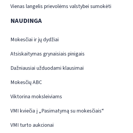
Vienas langelis prievolėms valstybei sumokėti
NAUDINGA
Mokesčiai ir jų dydžiai
Atsiskaitymas grynaisiais pinigais
Dažniausiai užduodami klausimai
Mokesčių ABC
Viktorina moksleiviams
VMI kviečia į „Pasimatymą su mokesčiais“
VMI turto aukcionai