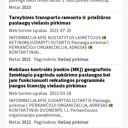
parengė šiuos teisės aktus: 1. Valstybinės mokesčių...
Metai:
2023
Tarnybinio transporto remonto
ir
priežiūros
paslaugų viešasis pirkimas
Web turinio sąrašas
2021-07-20
INFORMACIJA APIE NUSTATYTUS LAIMĖTOJUS
IR
KETINIMĄ SUDARYTI SUTARTIS Paslaugų pirkimai I.
PERKANČIOJI ORGANIZACIJA, ADRESAS
IR
KONTAKTINIAI...
Metai:
2021
Pagrindinis:
Viešieji pirkimai
Mobilaus kontrolės įrankio (MKĮ) geografinio
žemėlapio pagrindu sukūrimo paslaugos bei
jam funkcionuoti reikalingos programinės
įrangos licencijų viešasis pirkimas
Web turinio sąrašas
2022-03-18
INFORMACIJA APIE SUDARYTAS SUTARTIS Paslaugų
pirkimai I. PERKANČIOJI ORGANIZACIJA, ADRESAS
IR
KONTAKTINIAI DUOMENYS: I.1. Perkančiosios
organizacijos pavadinimas...
Metai:
2022
Pagrindinis:
Viešieji pirkimai