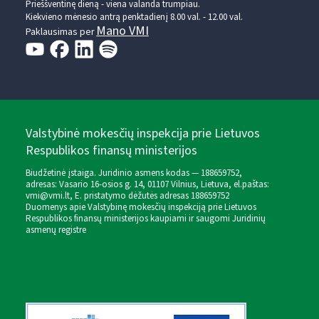
Prieššventinę dieną - viena valanda trumpiau.
Kiekvieno mėnesio antrą penktadienį 8.00 val. - 12.00 val.
Mano VMI
Paklausimas per
Valstybinė mokesčių inspekcija prie Lietuvos
Respublikos finansų ministerijos
Biudžetinė įstaiga. Juridinio asmens kodas — 188659752,
adresas: Vasario 16-osios g. 14, 01107 Vilnius, Lietuva, el.paštas:
vmi@vmi.lt
, E. pristatymo dėžutės adresas 188659752
Duomenys apie Valstybinę mokesčių inspekciją prie Lietuvos
Respublikos finansų ministerijos kaupiami ir saugomi Juridinių
asmenų registre