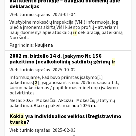
VMI kliento profilyje – daugiau duomenų apie
deklaracijas
Web turinio sąrašas
2023-01-04
Valstybinė mokesčių inspekcija (VMI) informuoja, jog
plečia įmonėms skirtą VMI kliento profilį - atveriami
nauji duomenys apie ataskaitų
ir
deklaracijų pateikimą.
Nuo šiol...
Pagrindinis:
Naujiena
2002 m. birželio 14 d. įsakymo Nr. 156
pakeitimo (nealkoholinių saldintų gėrimų
ir
Web turinio sąrašas
2025-10-02
Informuojame, kad buvo priimtas įsakymo[1]
pakeitimas[
2
], įsigaliosiantis nuo 2026 m. sausio 1 d.,
kuriuo pakeičiamas / papildomas minėtuoju įsakymu
patvirtintas...
Metai:
2025
Mokesčiai:
Akcizai
Mokesčių įstatymų
pakeitimai:
Akcizų pakeitimai nuo 2026 m.
Kokia
yra individualios veiklos išregistravimo
tvarka
?
Web turinio sąrašas
2025-02-03