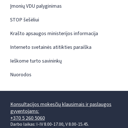
Įmonių VDU palyginimas
STOP šešėliui
Krašto apsaugos ministerijos informacija
Interneto svetainės atitikties paraiška
Ieškome turto savininkų
Nuorodos
Konsultacijos mokesčių klausimais ir paslaugos
gyventojams:
+370 5 260 5060
Darbo laikas: I-IV 8.00-17.00, V 8.00-15.45.