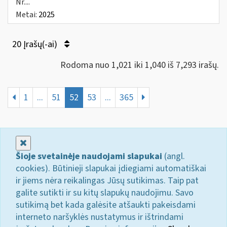
Nr....
Metai:
2025
20 Įrašų(-ai)
Rodoma nuo 1,021 iki 1,040 iš 7,293 irašų.
1
...
51
52
53
...
365
Uždaryti
Šioje svetainėje naudojami slapukai
(angl.
cookies). Būtinieji slapukai įdiegiami automatiškai
ir jiems nėra reikalingas Jūsų sutikimas. Taip pat
galite sutikti ir su kitų slapukų naudojimu. Savo
sutikimą bet kada galėsite atšaukti pakeisdami
interneto naršyklės nustatymus ir ištrindami