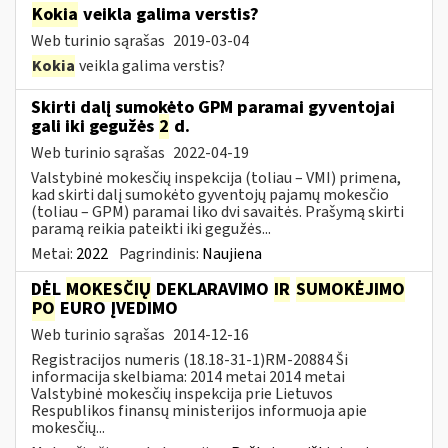
Kokia
veikla galima verstis?
Web turinio sąrašas
2019-03-04
Kokia
veikla galima verstis?
Skirti dalį sumokėto GPM paramai gyventojai
gali iki gegužės
2
d.
Web turinio sąrašas
2022-04-19
Valstybinė mokesčių inspekcija (toliau – VMI) primena,
kad skirti dalį sumokėto gyventojų pajamų mokesčio
(toliau – GPM) paramai liko dvi savaitės. Prašymą skirti
paramą reikia pateikti iki gegužės...
Metai:
2022
Pagrindinis:
Naujiena
DĖL
MOKESČIŲ
DEKLARAVIMO
IR
SUMOKĖJIMO
PO
EURO ĮVEDIMO
Web turinio sąrašas
2014-12-16
Registracijos numeris (18.18-31-1)RM-20884 Ši
informacija skelbiama: 2014 metai 2014 metai
Valstybinė mokesčių inspekcija prie Lietuvos
Respublikos finansų ministerijos informuoja apie
mokesčių...