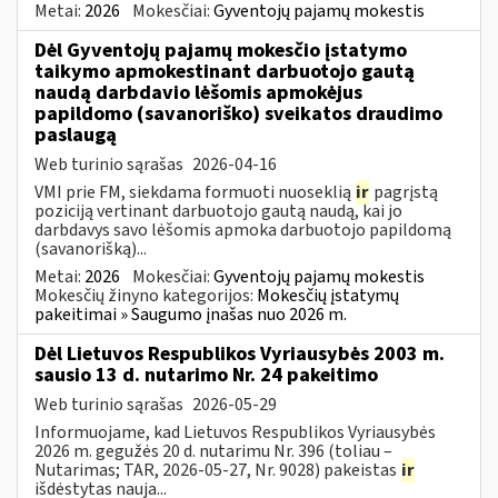
Metai:
2026
Mokesčiai:
Gyventojų pajamų mokestis
Dėl Gyventojų pajamų mokesčio įstatymo
taikymo apmokestinant darbuotojo gautą
naudą darbdavio lėšomis apmokėjus
papildomo (savanoriško) sveikatos draudimo
paslaugą
Web turinio sąrašas
2026-04-16
VMI prie FM, siekdama formuoti nuoseklią
ir
pagrįstą
poziciją vertinant darbuotojo gautą naudą, kai jo
darbdavys savo lėšomis apmoka darbuotojo papildomą
(savanorišką)...
Metai:
2026
Mokesčiai:
Gyventojų pajamų mokestis
Mokesčių žinyno kategorijos:
Mokesčių įstatymų
pakeitimai » Saugumo įnašas nuo 2026 m.
Dėl Lietuvos Respublikos Vyriausybės 2003 m.
sausio 13 d. nutarimo Nr. 24 pakeitimo
Web turinio sąrašas
2026-05-29
Informuojame, kad Lietuvos Respublikos Vyriausybės
2026 m. gegužės 20 d. nutarimu Nr. 396 (toliau –
Nutarimas; TAR, 2026-05-27, Nr. 9028) pakeistas
ir
išdėstytas nauja...