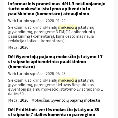
Informacinis pranešimas dėl LR nekilnojamojo
turto mokesčio įstatymo apibendrinto
paaiškinimo (komentaro) atnaujinimo
Web turinio sąrašas
2026-01-29
Siekdami užtikrinti sklandų
mokesčių
įstatymų
įgyvendinimą, parengėme NTMĮ[1] apibendrintą
paaiškinimą (komentarą), kuris dėstomas nauja
redakcija (toliau – komentaras)....
Metai:
2026
Dėl Gyventojų pajamų mokesčio įstatymo 17
straipsnio apibendrinto paaiškinimo
(komentaro)
Web turinio sąrašas
2026-05-28
Siekdami užtikrinti sklandų
mokesčių
įstatymų
įgyvendinimą, parengėme Lietuvos Respublikos
gyventojų pajamų mokesčio įstatymo 17 straipsnio 1
dalies 60...
Metai:
2026
Mokesčiai:
Gyventojų pajamų mokestis
Dėl Pridėtinės vertės mokesčio įstatymo 85
straipsnio 7 dalies komentaro parengimo