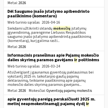
Metai:
2026
Dėl Saugumo įnašo įstatymo apibendrinto
paaiškinimo (komentaro)
Web turinio sąrašas
2026-04-16
Siekdami užtikrinti sklandų
mokesčių
įstatymų
įgyvendinimą, parengėme Lietuvos Respublikos
saugumo įnašo įstatymo apibendrintą paaiškinimą
(komentarą), kurį galima rasti...
Metai:
2026
Informacinis pranešimas apie Pajamų mokesčio
dalies skyrimą paramos gavėjams
ir
politinėms
Web turinio sąrašas
2026-03-24
Atsižvelgiant į gaunamus gyventojų paklausimus bei
vykstantį 2025 m. laikotarpio gautų pajamų
deklaravimą, teikiame paaiškinimą apie pajamų
mokesčio dalies skyrimą paramos gavėjams...
Metai:
2026
Mokesčiai:
Gyventojų pajamų mokestis
apie gyventojų pareigą perskaičiuoti 2025 m.
metinį neapmokestinamąjį pajamų dydį
ir