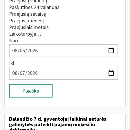
Praėjusią valandą
Paskutines 24 valandas
Praėjusią savaitę
Praėjusį mėnesį
Praėjusiais metais
Laikotarpyje…
Nuo
Iki
Paieška
Balandžio 7 d. gyventojai laikinai neturės
galimybės pateikti pajamų mokesčio