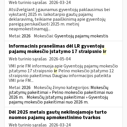
Web turinio sąrašas
2026-03-24
Atsižvelgiant į gaunamus gyventojų paklausimus bei
vykstantį 2025 m. laikotarpio gautų pajamų
deklaravimą, teikiame paaiškinimą apie gyventojų
pareigą perskaičiuoti 2025 m. metinį
neapmokestinamąjį...
Metai:
2026
Mokesčiai:
Gyventojų pajamų mokestis
Informacinis pranešimas dėl LR gyventojų
pajamų mokesčio įstatymo 17 straipsnio
ir
Web turinio sąrašas
2026-05-04
VMI prie FM informuoja apie Gyventojų pajamų mokesčio
įstatymo 17 straipsnio
ir
Pelno mokesčio įstatymo 12
straipsnio pakeitimus Daugiau informacijos pateikta
VMI prie FM...
Metai:
2026
Mokesčių žinyno kategorijos:
Mokesčių
įstatymų pakeitimai » Pelno mokesčio pakeitimai nuo
2026 m.
Mokesčių įstatymų pakeitimai » Gyventojų
pajamų mokesčio pakeitimai nuo 2026 m.
Dėl 2025 metais gautų nekilnojamojo turto
nuomos pajamų apmokestinimo tvarkos
Web turinio sąrašas
2026-03-24