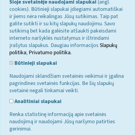
Šioje svetainėje naudojami slapukai
(angl.
cookies). Būtinieji slapukai įdiegiami automatiškai
ir jiems nėra reikalingas Jūsų sutikimas. Taip pat
galite sutikti ir su kitų slapukų naudojimu. Savo
sutikimą bet kada galėsite atšaukti pakeisdami
interneto naršyklės nustatymus ir ištrindami
įrašytus slapukus. Daugiau informacijos
Slapukų
politika
;
Privatumo politika.
Būtinieji slapukai
Naudojami sklandžiam svetainės veikimui ir įgalina
pagrindines svetainės funkcijas. Be šių slapukų
svetainė negali tinkamai veikti.
Analitiniai slapukai
Renka statistinę informaciją apie svetainės
naudojimą ir naudojami Jūsų naršymo patirties
gerinimui.