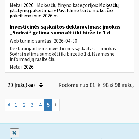
Metai:
2026
Mokesčių žinyno kategorijos:
Mokesčių
įstatymų pakeitimai » Paveldimo turto mokesčio
pakeitimai nuo 2026 m.
Investicinės sąskaitos deklaravimas: įmokas
„Sodrai“ galima sumokėti iki birželio 1 d.
Web turinio sąrašas
2026-04-30
Deklaruojantiems investicines sąskaitas — įmokas
Sodrai galima sumokėti iki birželio 1 d. Išsamesnę
informaciją rasite čia.
Metai:
2026
20 Įrašų(-ai)
Rodoma nuo 81 iki 98 iš 98 irašų.
1
2
3
4
5
Uždaryti