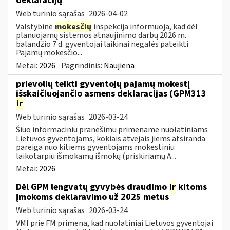
deklaracijų
Web turinio sąrašas
2026-04-02
Valstybinė
mokesčių
inspekcija informuoja, kad dėl
planuojamų sistemos atnaujinimo darbų 2026 m.
balandžio 7 d. gyventojai laikinai negalės pateikti
Pajamų mokesčio...
Metai:
2026
Pagrindinis:
Naujiena
prievolių teikti gyventojų pajamų mokestį
išskaičiuojančio asmens deklaracijas (GPM313
ir
Web turinio sąrašas
2026-03-24
Šiuo informaciniu pranešimu primename nuolatiniams
Lietuvos gyventojams, kokiais atvejais jiems atsiranda
pareiga nuo kitiems gyventojams mokestiniu
laikotarpiu išmokamų išmokų (priskiriamų A...
Metai:
2026
Dėl GPM lengvatų gyvybės draudimo
ir
kitoms
įmokoms deklaravimo už 2025 metus
Web turinio sąrašas
2026-03-24
VMI prie FM primena, kad nuolatiniai Lietuvos gyventojai