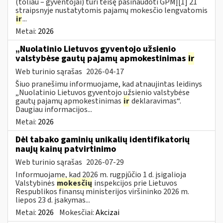
(toliau – gyventojai) turi teisę pasinaudoti GPMĮ[1] 21
straipsnyje nustatytomis pajamų mokesčio lengvatomis
ir
...
Metai:
2026
„Nuolatinio Lietuvos gyventojo užsienio
valstybėse gautų pajamų apmokestinimas
ir
Web turinio sąrašas
2026-04-17
Šiuo pranešimu informuojame, kad atnaujintas leidinys
„Nuolatinio Lietuvos gyventojo užsienio valstybėse
gautų pajamų apmokestinimas
ir
deklaravimas“.
Daugiau informacijos...
Metai:
2026
Dėl tabako gaminių unikalių identifikatorių
naujų kainų patvirtinimo
Web turinio sąrašas
2026-07-29
Informuojame, kad 2026 m. rugpjūčio 1 d. įsigalioja
Valstybinės
mokesčių
inspekcijos prie Lietuvos
Respublikos finansų ministerijos viršininko 2026 m.
liepos 23 d. įsakymas...
Metai:
2026
Mokesčiai:
Akcizai