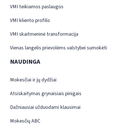
VMI teikiamos paslaugos
VMI kliento profilis
VMI skaitmeninė transformacija
Vienas langelis prievolėms valstybei sumokėti
NAUDINGA
Mokesčiai ir jų dydžiai
Atsiskaitymas grynaisiais pinigais
Dažniausiai užduodami klausimai
Mokesčių ABC