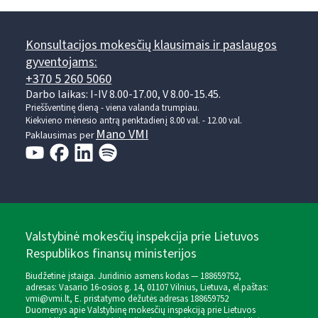
Konsultacijos mokesčių klausimais ir paslaugos
gyventojams:
+370 5 260 5060
Darbo laikas: I-IV 8.00-17.00, V 8.00-15.45.
Prieššventinę dieną - viena valanda trumpiau.
Kiekvieno mėnesio antrą penktadienį 8.00 val. - 12.00 val.
Mano VMI
Paklausimas per
Valstybinė mokesčių inspekcija prie Lietuvos
Respublikos finansų ministerijos
Biudžetinė įstaiga. Juridinio asmens kodas — 188659752,
adresas: Vasario 16-osios g. 14, 01107 Vilnius, Lietuva, el.paštas:
vmi@vmi.lt
, E. pristatymo dėžutės adresas 188659752
Duomenys apie Valstybinę mokesčių inspekciją prie Lietuvos