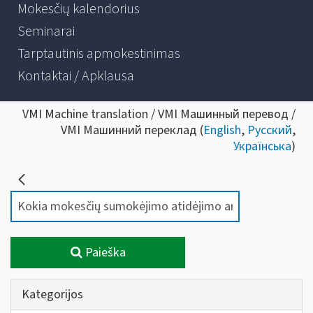
Mokesčių kalendorius
Seminarai
Tarptautinis apmokestinimas
Kontaktai / Apklausa
VMI Machine translation / VMI Машинный перевод /
VMI Машинний переклад (
English
,
Русский
,
Українська
)
Paieška
Kategorijos