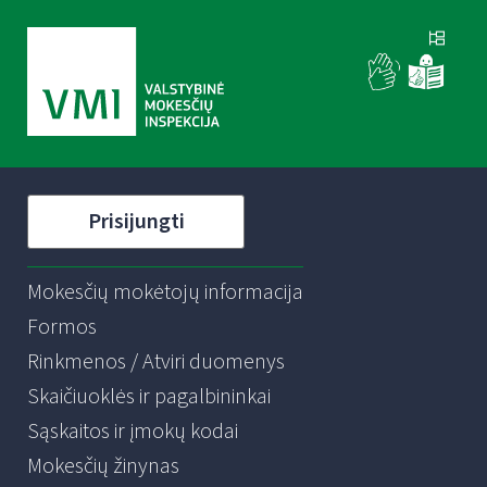
Prisijungti
Mokesčių mokėtojų informacija
Formos
Rinkmenos / Atviri duomenys
Skaičiuoklės ir pagalbininkai
Sąskaitos ir įmokų kodai
Mokesčių žinynas