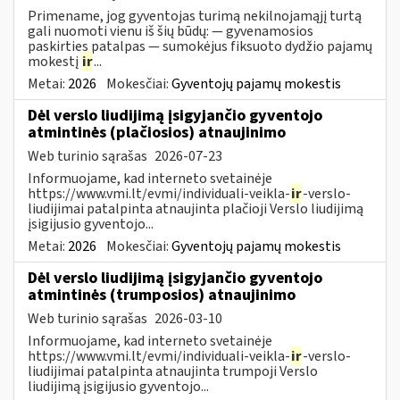
Primename, jog gyventojas turimą nekilnojamąjį turtą
gali nuomoti vienu iš šių būdų: — gyvenamosios
paskirties patalpas — sumokėjus fiksuoto dydžio pajamų
mokestį
ir
...
Metai:
2026
Mokesčiai:
Gyventojų pajamų mokestis
Dėl verslo liudijimą įsigyjančio gyventojo
atmintinės (plačiosios) atnaujinimo
Web turinio sąrašas
2026-07-23
Informuojame, kad interneto svetainėje
https://www.vmi.lt/evmi/individuali-veikla-
ir
-verslo-
liudijimai patalpinta atnaujinta plačioji Verslo liudijimą
įsigijusio gyventojo...
Metai:
2026
Mokesčiai:
Gyventojų pajamų mokestis
Dėl verslo liudijimą įsigyjančio gyventojo
atmintinės (trumposios) atnaujinimo
Web turinio sąrašas
2026-03-10
Informuojame, kad interneto svetainėje
https://www.vmi.lt/evmi/individuali-veikla-
ir
-verslo-
liudijimai patalpinta atnaujinta trumpoji Verslo
liudijimą įsigijusio gyventojo...