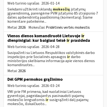
Web turinio sąrašas
2026-01-14
Siekdami užtikrinti sklandų
mokesčių
įstatymų
įgyvendinimą, parengėme PVM įstatymo 85 straipsnio 7
dalies apibendrintą paaiškinimą (komentarą). Šiame
komentare pateikėme...
Metai:
2026
Mokesčiai:
Pridėtinės vertės mokestis
Vienos dienos komandiruotė Lietuvoje
ir
dienpinigiai: kur baigiasi teisė
ir
prasideda
Web turinio sąrašas
2026-04-28
Susipažinti su Lietuvos Respublikos valstybinės darbo
inspekcijos prie Socialinės apsaugos
ir
darbo
ministerijos skelbiama informacija apie vienos dienos
komandiruotes...
Metai:
2026
Dėl GPM permokos grąžinimo
Web turinio sąrašas
2026-03-24
VMI prie FM primena, kad nuolatiniai Lietuvos
gyventojai, pageidaujantys pasinaudoti pajamų
mokesčio lengvatomis
ir
susigrąžinti dalį pajamų
mokesčio, išskaičiuoto...