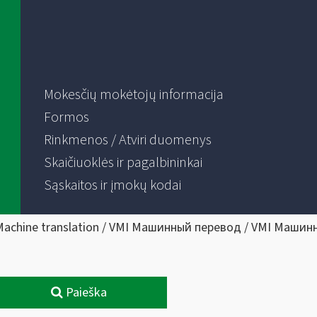
Mokesčių mokėtojų informacija
Formos
Rinkmenos / Atviri duomenys
Skaičiuoklės ir pagalbininkai
Sąskaitos ir įmokų kodai
Machine translation / VMI Машинный перевод / VMI Машин
Paieška