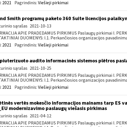
:
2021
Pagrindinis:
Viešieji pirkimai
nd Smith programų paketo 360 Suite licencijos palaiky
urinio sąrašas
2021-10-13
RMACIJA APIE PRADEDAMUS PIRKIMUS Paslaugų pirkimai I. PER
KTINIAI DUOMENYS: I.1. Perkančiosios organizacijos pavadinimas
:
2021
Pagrindinis:
Viešieji pirkimai
iuterizuoto audito informacinės sistemos plėtros pasl
urinio sąrašas
2021-10-25
RMACIJA APIE PRADEDAMUS PIRKIMUS Paslaugų pirkimai I. PER
KTINIAI DUOMENYS: I.1. Perkančiosios organizacijos pavadinimas
:
2021
Pagrindinis:
Viešieji pirkimai
ėtinės vertės mokesčio informacijos mainams tarp ES va
_EU modernizavimo paslaugų viešasis pirkimas
urinio sąrašas
2021-04-12
RMACIJA APIE PRADEDAMUS PIRKIMUS Paslaugų pirkimai I. PER