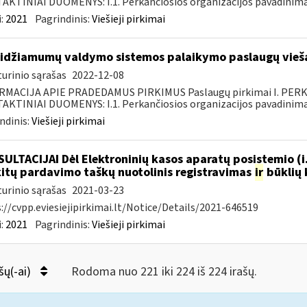
KTINIAI DUOMENYS: I.1. Perkančiosios organizacijos pavadinimas
:
2021
Pagrindinis:
Viešieji pirkimai
idžiamumų valdymo sistemos palaikymo paslaugų vieša
urinio sąrašas
2022-12-08
RMACIJA APIE PRADEDAMUS PIRKIMUS Paslaugų pirkimai I. PER
KTINIAI DUOMENYS: I.1. Perkančiosios organizacijos pavadinimas
ndinis:
Viešieji pirkimai
ULTACIJAI Dėl Elektroninių kasos aparatų posistemio (i
.kitų pardavimo taškų nuotolinis registravimas
ir
būklių 
urinio sąrašas
2021-03-23
://cvpp.eviesiejipirkimai.lt/Notice/Details/2021-646519
:
2021
Pagrindinis:
Viešieji pirkimai
šų(-ai)
Rodoma nuo 221 iki 224 iš 224 irašų.