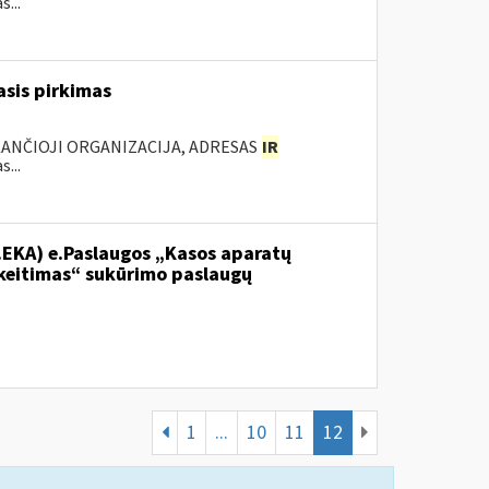
...
sis pirkimas
KANČIOJI ORGANIZACIJA, ADRESAS
IR
...
.EKA) e.Paslaugos „Kasos aparatų
keitimas“ sukūrimo paslaugų
1
...
10
11
12