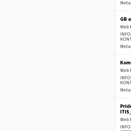
Metai
GB a
Web t
INFO
KONTA
Metai
Komp
Web t
INFO
KONTA
Metai
Prid
ITIS
Web t
INFO