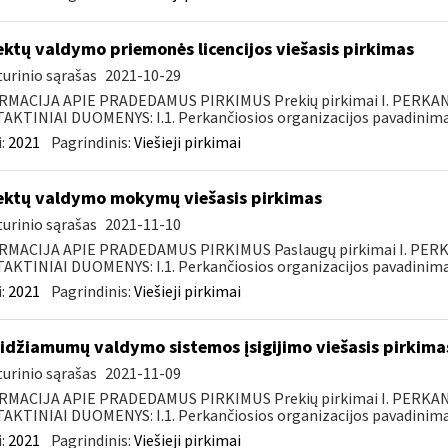
ektų valdymo priemonės licencijos viešasis pirkimas
urinio sąrašas
2021-10-29
RMACIJA APIE PRADEDAMUS PIRKIMUS Prekių pirkimai I. PERKA
KTINIAI DUOMENYS: I.1. Perkančiosios organizacijos pavadinimas
:
2021
Pagrindinis:
Viešieji pirkimai
ektų valdymo mokymų viešasis pirkimas
urinio sąrašas
2021-11-10
RMACIJA APIE PRADEDAMUS PIRKIMUS Paslaugų pirkimai I. PER
KTINIAI DUOMENYS: I.1. Perkančiosios organizacijos pavadinimas
:
2021
Pagrindinis:
Viešieji pirkimai
idžiamumų valdymo sistemos įsigijimo viešasis pirkima
urinio sąrašas
2021-11-09
RMACIJA APIE PRADEDAMUS PIRKIMUS Prekių pirkimai I. PERKA
KTINIAI DUOMENYS: I.1. Perkančiosios organizacijos pavadinimas
:
2021
Pagrindinis:
Viešieji pirkimai