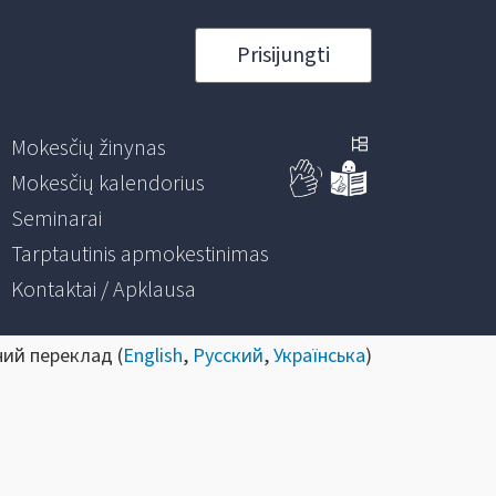
Prisijungti
Mokesčių žinynas
Mokesčių kalendorius
Seminarai
Tarptautinis apmokestinimas
Kontaktai / Apklausa
ний переклад (
English
,
Русский
,
Українська
)