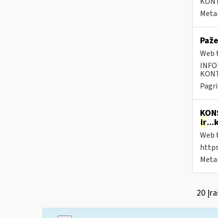
KONTA
Metai
Paže
Web t
INFO
KONTA
Pagri
KONS
ir
..
Web t
https
Metai
20 Įra