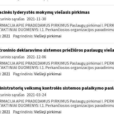
acinės lyderystės mokymų viešasis pirkimas
urinio sąrašas
2021-11-30
RMACIJA APIE PRADEDAMUS PIRKIMUS Paslaugų pirkimai I. PER
KTINIAI DUOMENYS: I.1. Perkančiosios organizacijos pavadinimas
:
2021
Pagrindinis:
Viešieji pirkimai
troninio deklaravimo sistemos priežiūros paslaugų vieša
urinio sąrašas
2021-12-06
RMACIJA APIE PRADEDAMUS PIRKIMUS Paslaugų pirkimai I. PER
KTINIAI DUOMENYS: I.1. Perkančiosios organizacijos pavadinimas
:
2021
Pagrindinis:
Viešieji pirkimai
nistratorių veiksmų kontrolės sistemos palaikymo pasl
urinio sąrašas
2021-03-24
RMACIJA APIE PRADEDAMUS PIRKIMUS Paslaugų pirkimai I. PER
KTINIAI DUOMENYS: I.1. Perkančiosios organizacijos pavadinimas
:
2021
Pagrindinis:
Viešieji pirkimai