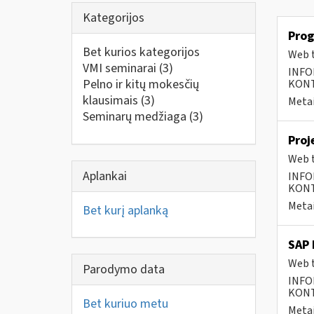
Kategorijos
Prog
Bet kurios kategorijos
Web t
VMI seminarai
(3)
INFO
Pelno ir kitų mokesčių
KONTA
klausimais
(3)
Metai
Seminarų medžiaga
(3)
Proj
Web t
Aplankai
INFO
KONTA
Metai
Bet kurį aplanką
SAP 
Web t
Parodymo data
INFO
KONTA
Bet kuriuo metu
Metai