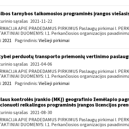
lbos tarnybos taikomosios programinės įrangos viešasi
urinio sąrašas
2021-11-22
RMACIJA APIE PRADEDAMUS PIRKIMUS Paslaugų pirkimai I. PER
KTINIAI DUOMENYS: I.1. Perkančiosios organizacijos pavadinimas
:
2021
Pagrindinis:
Viešieji pirkimai
tybei perduotų transporto priemonių vertinimo paslaugų
urinio sąrašas
2021-04-06
RMACIJA APIE PRADEDAMUS PIRKIMUS Paslaugų pirkimai I. PER
KTINIAI DUOMENYS: I.1. Perkančiosios organizacijos pavadinimas
:
2021
Pagrindinis:
Viešieji pirkimai
laus kontrolės įrankio (MKĮ) geografinio žemėlapio pag
cionuoti reikalingos programinės įrangos licencijos pre
urinio sąrašas
2021-08-30
RMACIJA APIE PRADEDAMUS PIRKIMUS Paslaugų pirkimai I. PER
KTINIAI DUOMENYS: I.1. Perkančiosios organizacijos pavadinimas