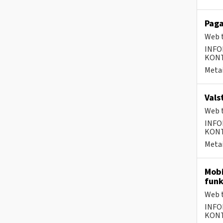
Paga
Web t
INFO
KONTA
Metai
Vals
Web t
INFO
KONTA
Metai
Mobi
funk
Web t
INFO
KONTA