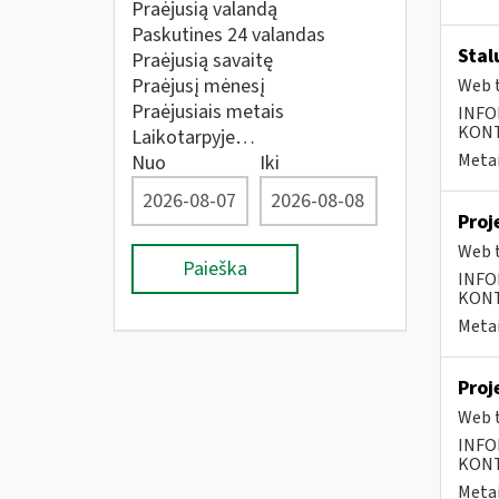
Praėjusią valandą
Paskutines 24 valandas
Stal
Praėjusią savaitę
Praėjusį mėnesį
Web t
Praėjusiais metais
INFO
KONTA
Laikotarpyje…
Metai
Nuo
Iki
Proj
Web t
Paieška
INFO
KONTA
Metai
Proj
Web t
INFO
KONTA
Metai