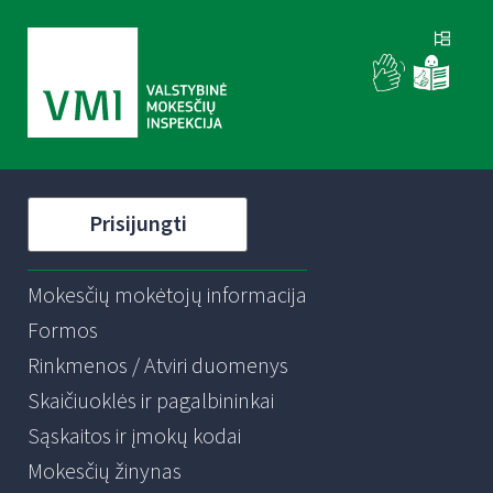
Prisijungti
Mokesčių mokėtojų informacija
Formos
Rinkmenos / Atviri duomenys
Skaičiuoklės ir pagalbininkai
Sąskaitos ir įmokų kodai
Mokesčių žinynas