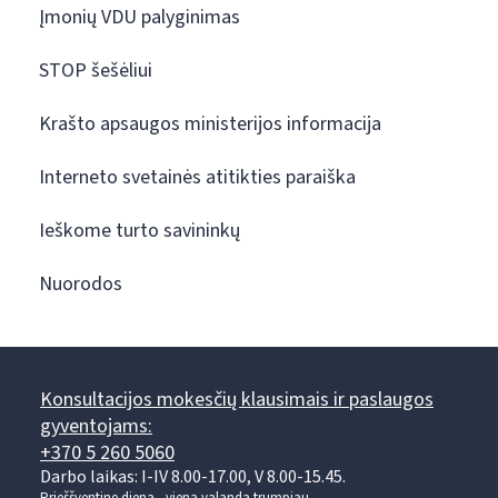
Įmonių VDU palyginimas
STOP šešėliui
Krašto apsaugos ministerijos informacija
Interneto svetainės atitikties paraiška
Ieškome turto savininkų
Nuorodos
Konsultacijos mokesčių klausimais ir paslaugos
gyventojams:
+370 5 260 5060
Darbo laikas: I-IV 8.00-17.00, V 8.00-15.45.
Prieššventinę dieną - viena valanda trumpiau.