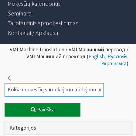
Mokesčių kalendorius
Seminarai
Tarptautinis apmokestinimas
Kontaktai / Apklausa
VMI Machine translation / VMI Машинный перевод /
VMI Машинний переклад (
English
,
Русский
,
Українська
)
Paieška
Kategorijos