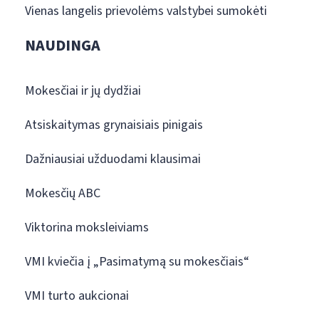
Vienas langelis prievolėms valstybei sumokėti
NAUDINGA
Mokesčiai ir jų dydžiai
Atsiskaitymas grynaisiais pinigais
Dažniausiai užduodami klausimai
Mokesčių ABC
Viktorina moksleiviams
VMI kviečia į „Pasimatymą su mokesčiais“
VMI turto aukcionai