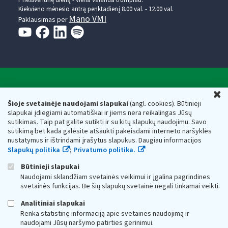
Kiekvieno mėnesio antrą penktadienį 8.00 val. - 12.00 val.
Mano VMI
Paklausimas per
Valstybinė mokesčių inspekcija prie Lietuvos
U
Respublikos finansų ministerijos
Šioje svetainėje naudojami slapukai
(angl. cookies). Būtinieji
slapukai įdiegiami automatiškai ir jiems nėra reikalingas Jūsų
Biudžetinė įstaiga. Juridinio asmens kodas — 188659752,
sutikimas. Taip pat galite sutikti ir su kitų slapukų naudojimu. Savo
adresas: Vasario 16-osios g. 14, 01107 Vilnius, Lietuva, el.paštas:
sutikimą bet kada galėsite atšaukti pakeisdami interneto naršyklės
vmi@vmi.lt
, E. pristatymo dėžutės adresas 188659752
nustatymus ir ištrindami įrašytus slapukus. Daugiau informacijos
Duomenys apie Valstybinę mokesčių inspekciją prie Lietuvos
Slapukų politika
;
Privatumo politika.
Respublikos finansų ministerijos kaupiami ir saugomi Juridinių
asmenų registre
Būtinieji slapukai
Naudojami sklandžiam svetainės veikimui ir įgalina pagrindines
svetainės funkcijas. Be šių slapukų svetainė negali tinkamai veikti.
Analitiniai slapukai
Renka statistinę informaciją apie svetainės naudojimą ir
naudojami Jūsų naršymo patirties gerinimui.