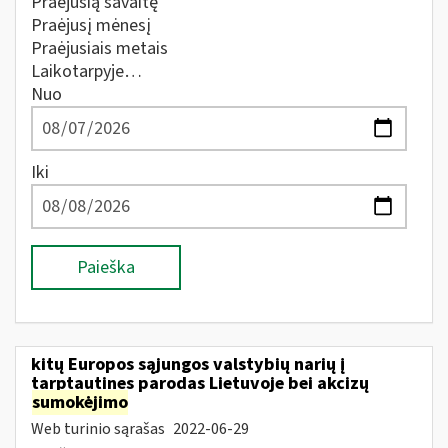
Praėjusią savaitę
Praėjusį mėnesį
Praėjusiais metais
Laikotarpyje…
Nuo
Iki
Paieška
kitų Europos sąjungos valstybių narių į
tarptautines parodas Lietuvoje bei akcizų
sumokėjimo
Web turinio sąrašas
2022-06-29