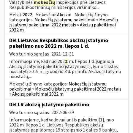
Valstybinės
mokesčių
inspekcijos prie Lietuvos
Respublikos finansų ministerijos viršininko...
Metai:
2022
Mokesčiai:
Akcizai
Mokesčių žinyno
kategorijos:
Mokesčių įstatymų pakeitimai » Mokesčių
įstatymų pakeitimai 2022 metais » Akcizų pakeitimai
2022 m.
Dėl Lietuvos Respublikos akcizų įstatymo
pakeitimo nuo 2022 m. liepos 1 d.
Web turinio sąrašas
2021-12-31
Informuojame, kad nuo 202
2
m. liepos 1 d. įsigalioja
Akcizų įstatymo pakeitimo įstatymas[1], kurio tikslas
nustatyti 2019 m. gruodžio 3 d. priimto Akcizų įstatymo
nuostatų,...
Mokesčių žinyno kategorijos:
Mokesčių įstatymų
pakeitimai » Mokesčių įstatymų pakeitimai 2022 metais
» Akcizų pakeitimai 2022 m.
Dėl LR akcizų įstatymo pakeitimo
Web turinio sąrašas
2022-06-29
Informuojame, kad vadovaujantis pakeitimu[1], nuo
2022 m. liepos 1 d. Lietuvos Respublikos akcizų
įstatymas papildomas 19 straipsnio 1 dalies 9 punktu,