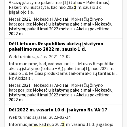
Akcizų įstatymo pakeitimas[1] (toliau − Pakeitimas).
Pakeitimu nustatyta, kad nuo 202
2
m. sausio 1 d.
įsigaliojo šie...
Metai:
2022
Mokesčiai:
Akcizai
Mokesčių žinyno
kategorijos:
Mokesčių įstatymų pakeitimai » Mokesčių
įstatymų pakeitimai 2022 metais » Akcizų pakeitimai
2022 m.
Dėl Lietuvos Respublikos akcizų įstatymo
pakeitimo nuo 2022 m. sausio 1 d.
Web turinio sąrašas
2021-12-02
Informuojame, kad, vadovaujantis Lietuvos Respublikos
akcizų įstatymo (toliau − AĮ) pakeitimu[1], nuo 2022 m.
sausio 1 d. keičiasi produktams taikomi akcizų tarifai: Eil.
Nr. Akcizais...
Metai:
2021
Mokesčiai:
Akcizai
Mokesčių žinyno
kategorijos:
Mokesčių įstatymų pakeitimai » Mokesčių
įstatymų pakeitimai 2022 metais » Akcizų pakeitimai
2022 m.
Dėl 2022 m. vasario 10 d. įsakymo Nr. VA-17
Web turinio sąrašas
2022-02-14
Informuojame, kad nuo 202
2
m. vasario 11 d. įsigaliojo