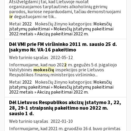
Atsižvelgdami į tai, kad Lietuvoje nuolat
organizuojamos tarptautinės alkoholinių gėrimų
parodos, kuriose neparduodami, tačiau demonstruojami
ir
degustuojami ne tik...
Metai:
2022
Mokesčių žinyno kategorijos:
Mokesčių
įstatymų pakeitimai » Mokesčių įstatymų pakeitimai
2022 metais » Akcizų pakeitimai 2022 m.
Dėl VMI prie FM viršininko 2011 m. sausio 25 d.
įsakymo Nr. VA-16 pakeitimo
Web turinio sąrašas
2022-05-12
Informuojame, kad nuo 202
2
m. gegužės 5 d. įsigaliojo
Valstybinės
mokesčių
inspekcijos prie Lietuvos
Respublikos finansų ministerijos viršininko...
Metai:
2022
Mokesčių žinyno kategorijos:
Mokesčių
įstatymų pakeitimai » Mokesčių įstatymų pakeitimai
2022 metais » Akcizų pakeitimai 2022 m.
Dėl Lietuvos Respublikos akcizų įstatymo 3, 22,
28, 29-1 straipsnių pakeitimo nuo 2022 m.
sausio 1 d.
Web turinio sąrašas
2022-01-10
Informuojame, kad 2021 m. gruodžio 16 d. buvo priimtas