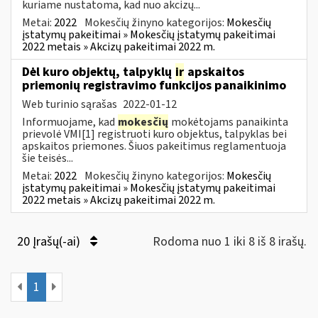
kuriame nustatoma, kad nuo akcizų...
Metai:
2022
Mokesčių žinyno kategorijos:
Mokesčių
įstatymų pakeitimai » Mokesčių įstatymų pakeitimai
2022 metais » Akcizų pakeitimai 2022 m.
Dėl kuro objektų, talpyklų
ir
apskaitos
priemonių registravimo funkcijos panaikinimo
Web turinio sąrašas
2022-01-12
Informuojame, kad
mokesčių
mokėtojams panaikinta
prievolė VMI[1] registruoti kuro objektus, talpyklas bei
apskaitos priemones. Šiuos pakeitimus reglamentuoja
šie teisės...
Metai:
2022
Mokesčių žinyno kategorijos:
Mokesčių
įstatymų pakeitimai » Mokesčių įstatymų pakeitimai
2022 metais » Akcizų pakeitimai 2022 m.
20 Įrašų(-ai)
Rodoma nuo 1 iki 8 iš 8 irašų.
1