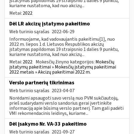
įstatymas papildomas 19 straipsnio 1 dalies 9 punktu,
kuriame nustatoma, kad nuo akcizų...
Metai:
2022
Dėl LR akcizų įstatymo pakeitimo
Web turinio sąrašas
2022-06-29
Informuojame, kad vadovaujantis pakeitimu[1], nuo
2022 m. liepos 1 d. Lietuvos Respublikos akcizų
įstatymas papildomas 19 straipsnio 1 dalies 9 punktu,
kuriame nustatoma, kad nuo akcizų...
Metai:
2022
Mokesčių žinyno kategorijos:
Mokesčių
įstatymų pakeitimai » Mokesčių įstatymų pakeitimai
2022 metais » Akcizų pakeitimai 2022 m.
Verslo partnerių tikrinimas
Web turinio sąrašas
2023-04-07
Norėdami apsaugoti savo verslą nuo PVM sukčiautojų,
prieš sudarydami verslo sandorius gerai įvertinkite
informaciją apie būsimą verslo partnerį. Tam gali padėti
VMI rekomendacinis leidinys, kuriame...
Dėl įsakymo Nr. VA-33 pakeitimo
Web turinio sąrašas
2021-09-27