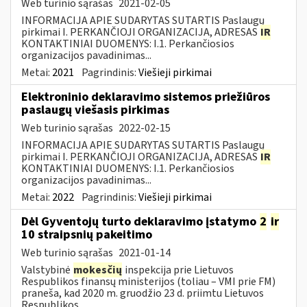
Web turinio sąrašas
2021-02-05
INFORMACIJA APIE SUDARYTAS SUTARTIS Paslaugų
pirkimai I. PERKANČIOJI ORGANIZACIJA, ADRESAS
IR
KONTAKTINIAI DUOMENYS: I.1. Perkančiosios
organizacijos pavadinimas...
Metai:
2021
Pagrindinis:
Viešieji pirkimai
Elektroninio deklaravimo sistemos priežiūros
paslaugų viešasis pirkimas
Web turinio sąrašas
2022-02-15
INFORMACIJA APIE SUDARYTAS SUTARTIS Paslaugų
pirkimai I. PERKANČIOJI ORGANIZACIJA, ADRESAS
IR
KONTAKTINIAI DUOMENYS: I.1. Perkančiosios
organizacijos pavadinimas...
Metai:
2022
Pagrindinis:
Viešieji pirkimai
Dėl Gyventojų turto deklaravimo įstatymo
2
ir
10 straipsnių pakeitimo
Web turinio sąrašas
2021-01-14
Valstybinė
mokesčių
inspekcija prie Lietuvos
Respublikos finansų ministerijos (toliau – VMI prie FM)
praneša, kad 2020 m. gruodžio 23 d. priimtu Lietuvos
Respublikos...