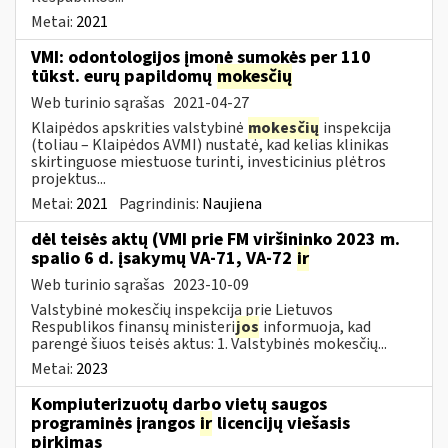
Metai:
2021
VMI: odontologijos įmonė sumokės per 110
tūkst. eurų papildomų
mokesčių
Web turinio sąrašas
2021-04-27
Klaipėdos apskrities valstybinė
mokesčių
inspekcija
(toliau – Klaipėdos AVMI) nustatė, kad kelias klinikas
skirtinguose miestuose turinti, investicinius plėtros
projektus...
Metai:
2021
Pagrindinis:
Naujiena
dėl teisės aktų (VMI prie FM viršininko 2023 m.
spalio 6 d. įsakymų VA-71, VA-72
ir
Web turinio sąrašas
2023-10-09
Valstybinė mokesčių inspekcija prie Lietuvos
Respublikos finansų ministeri
jos
informuoja, kad
parengė šiuos teisės aktus: 1. Valstybinės mokesčių...
Metai:
2023
Kompiuterizuotų darbo vietų saugos
programinės įrangos
ir
licencijų viešasis
pirkimas