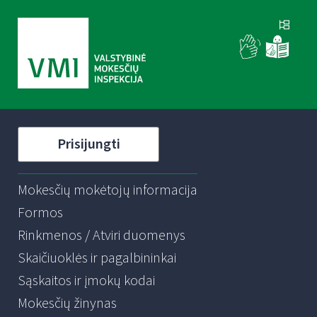
Prisijungti
Mokesčių mokėtojų informacija
Formos
Rinkmenos / Atviri duomenys
Skaičiuoklės ir pagalbininkai
Sąskaitos ir įmokų kodai
Mokesčių žinynas