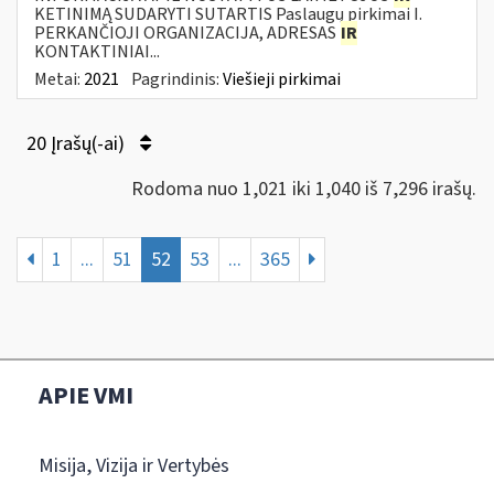
KETINIMĄ SUDARYTI SUTARTIS Paslaugų pirkimai I.
PERKANČIOJI ORGANIZACIJA, ADRESAS
IR
KONTAKTINIAI...
Metai:
2021
Pagrindinis:
Viešieji pirkimai
20 Įrašų(-ai)
Rodoma nuo 1,021 iki 1,040 iš 7,296 irašų.
1
...
51
52
53
...
365
APIE VMI
Misija, Vizija ir Vertybės