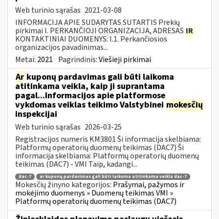
Web turinio sąrašas
2021-03-08
INFORMACIJA APIE SUDARYTAS SUTARTIS Prekių
pirkimai I. PERKANČIOJI ORGANIZACIJA, ADRESAS
IR
KONTAKTINIAI DUOMENYS: I.1. Perkančiosios
organizacijos pavadinimas...
Metai:
2021
Pagrindinis:
Viešieji pirkimai
Ar
kuponų pardavimas gali būti laikoma
atitinkama veikla, kaip ji suprantama
pagal...Informacijos apie platformose
vykdomas veiklas teikimo Valstybinei
mokesčių
inspekcijai
Web turinio sąrašas
2026-03-25
Registracijos numeris KM3801 Ši informacija skelbiama:
Platformų operatorių duomenų teikimas (DAC7) Ši
informacija skelbiama: Platformų operatorių duomenų
teikimas (DAC7) - VMI Taip, kadangi...
dac-7
ar kuponų pardavimas gali būti laikoma atitinkama veikla dac-7
Mokesčių žinyno kategorijos:
Prašymai, pažymos ir
mokėjimo duomenys » Duomenų teikimas VMI »
Platformų operatorių duomenų teikimas (DAC7)