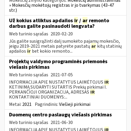
Mokesčių žinyno kategorijos:
Mokesčių administravimas
» Mokesčių mokėtojų registras ir jo tvarkymas (43-47
str.)
Už kokius atliktus apdailos
ir
/
ar
remonto
darbus galite pasinaudoti lengvata?
Web turinio sąrašas
2020-02-20
Jūs galite susigrąžinti dalį sumokėto pajamų mokesčio,
jeigu 2019-2021 metais patyrėte pastatų
ar
kitų statinių
apdailos
ir
bet kokio remonto...
Projektų valdymo programinės priemonės
viešasis pirkimas
Web turinio sąrašas
2021-07-05
INFORMACIJA APIE NUSTATYTUS LAIMĖTOJUS
IR
KETINIMĄ SUDARYTI SUTARTIS Prekių pirkimai I.
PERKANČIOJI ORGANIZACIJA, ADRESAS
IR
KONTAKTINIAI DUOMENYS:...
Metai:
2021
Pagrindinis:
Viešieji pirkimai
Duomenų centro paslaugų viešasis pirkimas
Web turinio sąrašas
2021-06-30
INFORMACIJA APIE NUSTATYTUS LAIMĖTOJUS
IR