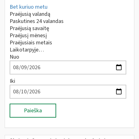
Bet kuriuo metu
Praėjusią valandą
Paskutines 24 valandas
Praėjusią savaitę
Praėjusį mėnesį
Praėjusiais metais
Laikotarpyje…
Nuo
Iki
Paieška