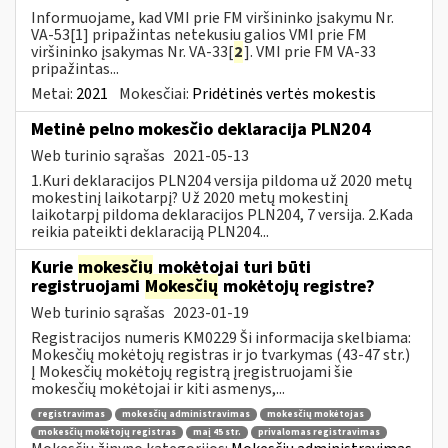
Informuojame, kad VMI prie FM viršininko įsakymu Nr.
VA-53[1] pripažintas netekusiu galios VMI prie FM
viršininko įsakymas Nr. VA-33[
2
]. VMI prie FM VA-33
pripažintas...
Metai:
2021
Mokesčiai:
Pridėtinės vertės mokestis
Metinė pelno mokesčio deklaracija PLN204
Web turinio sąrašas
2021-05-13
1.Kuri deklaracijos PLN204 versija pildoma už 2020 metų
mokestinį laikotarpį? Už 2020 metų mokestinį
laikotarpį pildoma deklaracijos PLN204, 7 versija. 2.Kada
reikia pateikti deklaraciją PLN204...
Kurie
mokesčių
mokėtojai turi būti
registruojami
Mokesčių
mokėtojų registre?
Web turinio sąrašas
2023-01-19
Registracijos numeris KM0229 Ši informacija skelbiama:
Mokesčių mokėtojų registras ir jo tvarkymas (43-47 str.)
Į Mokesčių mokėtojų registrą įregistruojami šie
mokesčių mokėtojai ir kiti asmenys,...
registravimas
mokesčių administravimas
mokesčių mokėtojas
mokesčių mokėtojų registras
maį 45 str.
privalomas registravimas