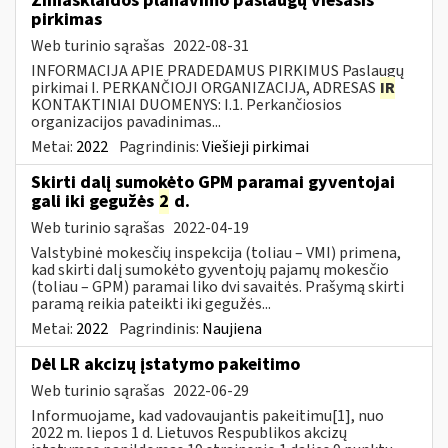
Žiniasklaidos planavimo paslaugų viešasis
pirkimas
Web turinio sąrašas
2022-08-31
INFORMACIJA APIE PRADEDAMUS PIRKIMUS Paslaugų
pirkimai I. PERKANČIOJI ORGANIZACIJA, ADRESAS
IR
KONTAKTINIAI DUOMENYS: I.1. Perkančiosios
organizacijos pavadinimas...
Metai:
2022
Pagrindinis:
Viešieji pirkimai
Skirti dalį sumokėto GPM paramai gyventojai
gali iki gegužės
2
d.
Web turinio sąrašas
2022-04-19
Valstybinė mokesčių inspekcija (toliau – VMI) primena,
kad skirti dalį sumokėto gyventojų pajamų mokesčio
(toliau – GPM) paramai liko dvi savaitės. Prašymą skirti
paramą reikia pateikti iki gegužės...
Metai:
2022
Pagrindinis:
Naujiena
Dėl LR akcizų įstatymo pakeitimo
Web turinio sąrašas
2022-06-29
Informuojame, kad vadovaujantis pakeitimu[1], nuo
2022 m. liepos 1 d. Lietuvos Respublikos akcizų