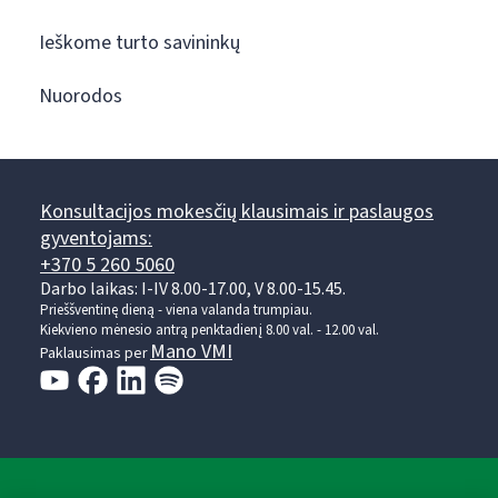
Ieškome turto savininkų
Nuorodos
Konsultacijos mokesčių klausimais ir paslaugos
gyventojams:
+370 5 260 5060
Darbo laikas: I-IV 8.00-17.00, V 8.00-15.45.
Prieššventinę dieną - viena valanda trumpiau.
Kiekvieno mėnesio antrą penktadienį 8.00 val. - 12.00 val.
Mano VMI
Paklausimas per