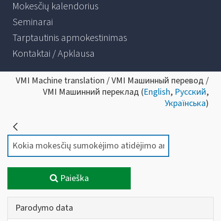
Mokesčių kalendorius
Seminarai
Tarptautinis apmokestinimas
Kontaktai / Apklausa
VMI Machine translation / VMI Машинный перевод /
VMI Машинний переклад (
English
,
Русский
,
Українська
)
Paieška
Parodymo data