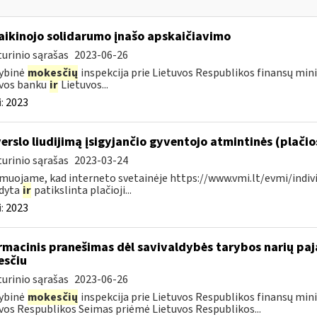
laikinojo solidarumo įnašo apskaičiavimo
urinio sąrašas
2023-06-26
ybinė
mokesčių
inspekcija prie Lietuvos Respublikos finansų minis
uvos banku
ir
Lietuvos...
:
2023
verslo liudijimą įsigyjančio gyventojo atmintinės (plači
urinio sąrašas
2023-03-24
muojame, kad interneto svetainėje https://www.vmi.lt/evmi/indivi
ldyta
ir
patikslinta plačioji...
:
2023
rmacinis pranešimas dėl savivaldybės tarybos narių p
sčiu
urinio sąrašas
2023-06-26
ybinė
mokesčių
inspekcija prie Lietuvos Respublikos finansų minis
vos Respublikos Seimas priėmė Lietuvos Respublikos...