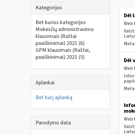
Kategorijos
Dėl 
Bet kurios kategorijos
Web t
Mokesčių administravimo
Valst
klausimais (Raštai
Liet
paaiškinimai) 2021
(6)
Metai
GPM klausimais (Raštai,
paaiškinimai) 2021
(5)
Dėl 
Web t
Infor
papi
Aplankai
Metai
Bet kurį aplanką
Info
moke
Web t
Parodymo data
Valst
Lietu