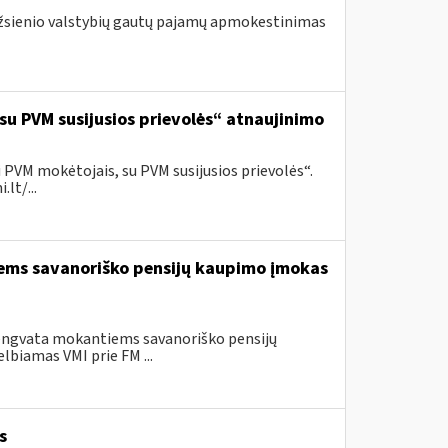
 užsienio valstybių gautų pajamų apmokestinimas
 su PVM susijusios prievolės“ atnaujinimo
 PVM mokėtojais, su PVM susijusios prievolės“.
lt/...
iems savanoriško pensijų kaupimo įmokas
lengvata mokantiems savanoriško pensijų
lbiamas VMI prie FM ...
s