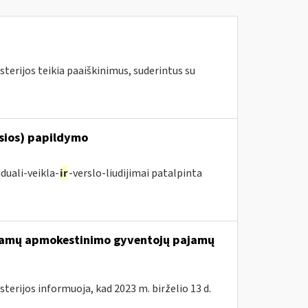
terijos teikia paaiškinimus, suderintus su
osios) papildymo
duali-veikla-
ir
-verslo-liudijimai patalpinta
ajamų apmokestinimo gyventojų pajamų
terijos informuoja, kad 2023 m. birželio 13 d.