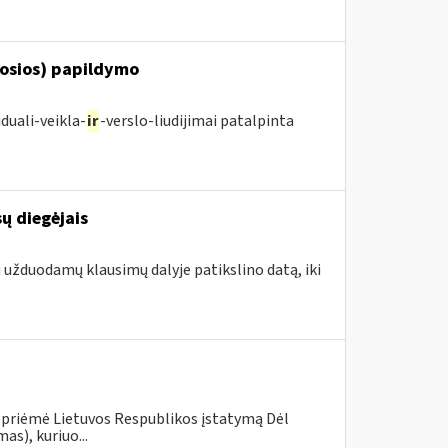
posios) papildymo
duali-veikla-
ir
-verslo-liudijimai patalpinta
ų diegėjais
i užduodamų klausimų dalyje patikslino datą, iki
 priėmė Lietuvos Respublikos įstatymą Dėl
s), kuriuo...