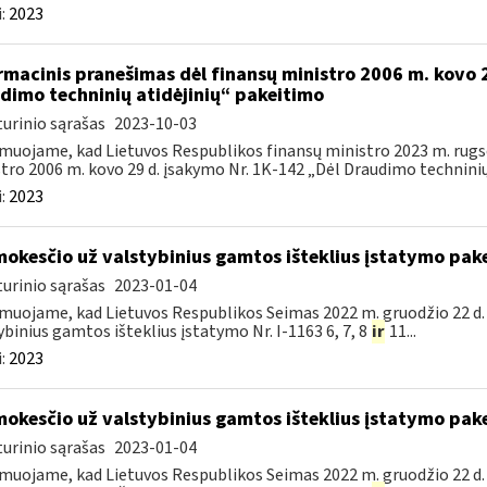
:
2023
rmacinis pranešimas dėl finansų ministro 2006 m. kovo 
dimo techninių atidėjinių“ pakeitimo
urinio sąrašas
2023-10-03
muojame, kad Lietuvos Respublikos finansų ministro 2023 m. rugsė
tro 2006 m. kovo 29 d. įsakymo Nr. 1K-142 „Dėl Draudimo techninių a
:
2023
mokesčio už valstybinius gamtos išteklius įstatymo pak
urinio sąrašas
2023-01-04
muojame, kad Lietuvos Respublikos Seimas 2022 m. gruodžio 22 d.
ybinius gamtos išteklius įstatymo Nr. I-1163 6, 7, 8
ir
11...
:
2023
mokesčio už valstybinius gamtos išteklius įstatymo pak
urinio sąrašas
2023-01-04
muojame, kad Lietuvos Respublikos Seimas 2022 m. gruodžio 22 d.