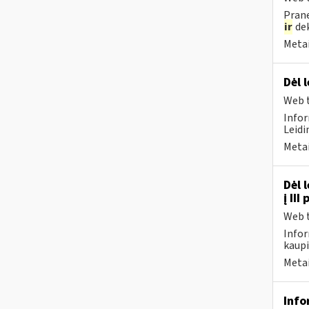
Prane
ir
dek
Metai
Dėl 
Web t
Infor
Leidi
Metai
Dėl 
į II
Web t
Infor
kaupi
Metai
Info