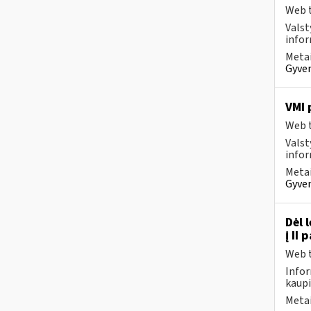
Web t
Valst
infor
Metai
Gyven
VMI 
Web t
Valst
infor
Metai
Gyven
Dėl 
į II
Web t
Infor
kaupi
Metai