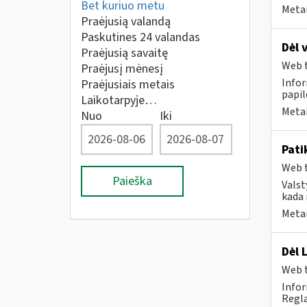
Bet kuriuo metu
Metai
Praėjusią valandą
Paskutines 24 valandas
Dėl 
Praėjusią savaitę
Web t
Praėjusį mėnesį
Infor
Praėjusiais metais
papi
Laikotarpyje…
Metai
Nuo
Iki
Pati
Web t
Paieška
Valst
kada 
Metai
Dėl 
Web t
Infor
Regla