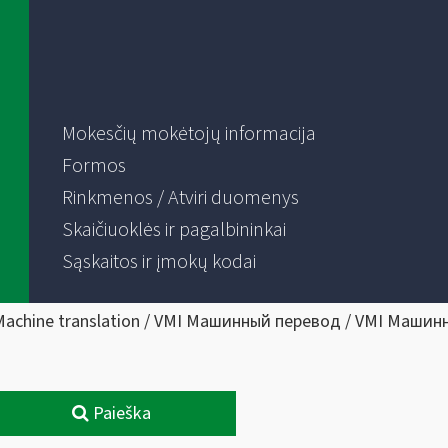
Mokesčių mokėtojų informacija
Formos
Rinkmenos / Atviri duomenys
Skaičiuoklės ir pagalbininkai
Sąskaitos ir įmokų kodai
Machine translation / VMI Машинный перевод / VMI Машин
Paieška