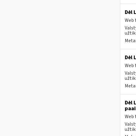
Dėl 
Web t
Valst
užtik
Metai
Dėl 
Web t
Valst
užtik
Metai
Dėl 
paai
Web t
Valst
užtik