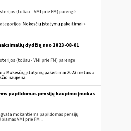
sterijos (toliau – VMI prie FM) parengė
ategorijos:
Mokesčių įstatymų pakeitimai »
 maksimalių dydžių nuo 2023-08-01
terijos (toliau - VMI prie FM) parengė
i » Mokesčių įstatymų pakeitimai 2023 metais »
čio naujiena
iems papildomas pensijų kaupimo įmokas
engvata mokantiems papildomas pensijų
biamas VMI prie FM ...