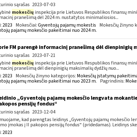
urinio sąrašas
2023-07-03
ybinė
mokesčių
inspekcija prie Lietuvos Respublikos finansų mini
macinį pranešimą dėl 2024 m. nustatytos minimaliosios...
:
2023
Mokesčiai:
Gyventojų pajamų mokestis
Mokesčių žinyno k
tojų pajamų mokesčio pakeitimai nuo 2024 m.
prie FM parengė informacinį pranešimą dėl dienpinigių
urinio sąrašas
2023-07-21
ybinė
mokesčių
inspekcija prie Lietuvos Respublikos finansų minis
macinį pranešimą dėl dienpinigių maksimalių dydžių nuo...
:
2023
Mokesčių žinyno kategorijos:
Mokesčių įstatymų pakeitima
tojų pajamų mokesčio pakeitimai nuo 2023 m.
Pagrindinis:
Mokes
leidinio „Gyventojų pajamų mokesčio lengvata mokant
 pakopos pensijų fondus“
urinio sąrašas
2023-12-04
muojame, kad parengtas leidinys „Gyventojų pajamų mokesčio l
mo įmokas į II pakopos pensijų fondus“ (pridedamas). Leidinys skel
:
2023