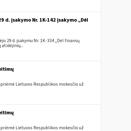
29 d. įsakymo Nr. 1K-142 įsakymo „Dėl
jo 29 d. įsakymu Nr. 1K-334 „Dėl finansų
tidėjinių...
eitimų
 priėmė Lietuvos Respublikos mokesčio už
eitimų
 priėmė Lietuvos Respublikos mokesčio už