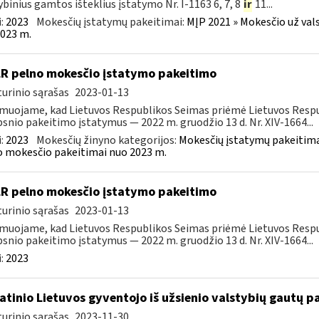
ybinius gamtos išteklius įstatymo Nr. I-1163 6, 7, 8
ir
11...
:
2023
Mokesčių įstatymų pakeitimai:
MĮP 2021 » Mokesčio už val
023 m.
LR pelno mokesčio įstatymo pakeitimo
urinio sąrašas
2023-01-13
muojame, kad Lietuvos Respublikos Seimas priėmė Lietuvos Respu
psnio pakeitimo įstatymus — 2022 m. gruodžio 13 d. Nr. XIV-1664...
:
2023
Mokesčių žinyno kategorijos:
Mokesčių įstatymų pakeitima
 mokesčio pakeitimai nuo 2023 m.
LR pelno mokesčio įstatymo pakeitimo
urinio sąrašas
2023-01-13
muojame, kad Lietuvos Respublikos Seimas priėmė Lietuvos Respu
psnio pakeitimo įstatymus — 2022 m. gruodžio 13 d. Nr. XIV-1664...
:
2023
atinio Lietuvos gyventojo iš užsienio valstybių gautų
urinio sąrašas
2023-11-30