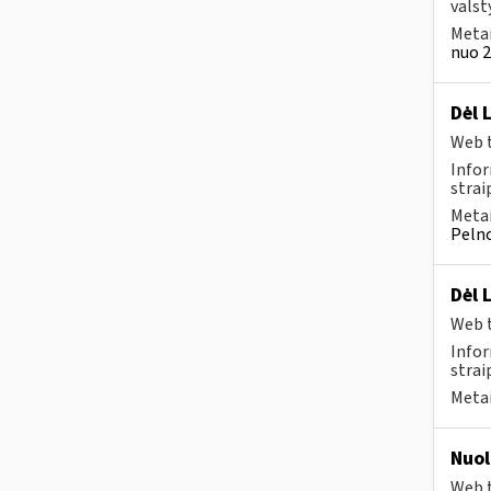
valst
Metai
nuo 2
Dėl 
Web t
Infor
strai
Metai
Pelno
Dėl 
Web t
Infor
strai
Metai
Nuol
Web t