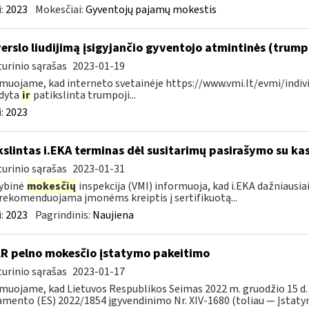
:
2023
Mokesčiai:
Gyventojų pajamų mokestis
verslo liudijimą įsigyjančio gyventojo atmintinės (trum
urinio sąrašas
2023-01-19
muojame, kad interneto svetainėje https://www.vmi.lt/evmi/indivi
ldyta
ir
patikslinta trumpoji...
:
2023
kslintas i.EKA terminas dėl susitarimų pasirašymo su kas
urinio sąrašas
2023-01-31
ybinė
mokesčių
inspekcija (VMI) informuoja, kad i.EKA dažniausia
rekomenduojama įmonėms kreiptis į sertifikuotą...
:
2023
Pagrindinis:
Naujiena
LR pelno mokesčio įstatymo pakeitimo
urinio sąrašas
2023-01-17
muojame, kad Lietuvos Respublikos Seimas 2022 m. gruodžio 15 d.
mento (ES) 2022/1854 įgyvendinimo Nr. XIV-1680 (toliau — Įstatyma