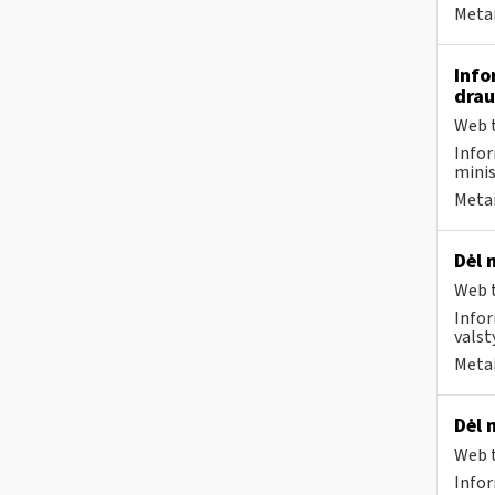
Metai
Info
drau
Web t
Infor
minis
Metai
Dėl 
Web t
Infor
valst
Metai
Dėl 
Web t
Infor