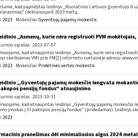
šame, kad papildytas leidinys „Nuolatinio Lietuvos gvyentojo iš
laravimas“ (deklaruojant 2023 metų...
:
2023
Mokesčiai:
Gyventojų pajamų mokestis
leidinio „Asmenų, kurie nėra registruoti PVM mokėtojais,
urinio sąrašas
2023-07-07
muojame, kad atnaujintas leidinys „Asmenų, kurie nėra registruoti
nys skelbiamas VMI prie FM[1] interneto svetainėje adresu: www.vmi.
:
2023
Mokesčiai:
Pridėtinės vertės mokestis
leidinio ,,Gyventojų pajamų mokesčio lengvata mokant
I pakopos pensijų fondus" atnaujinimo
urinio sąrašas
2023-10-31
muojame, kad atnaujintas leidinys „Gyventojų pajamų mokesčio 
mo įmokas į III pakopos pensijų fondus“ (pridedamas). Leidinys ske
:
2023
rmacinis pranešimas dėl minimaliosios algos 2024 metai