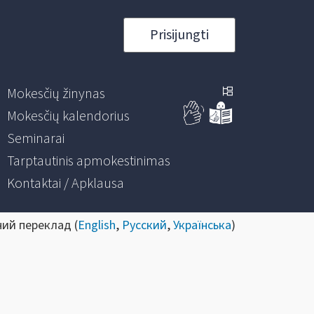
Prisijungti
Mokesčių žinynas
Mokesčių kalendorius
Seminarai
Tarptautinis apmokestinimas
Kontaktai / Apklausa
ний переклад (
English
,
Русский
,
Українська
)