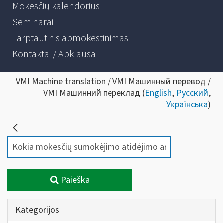
Mokesčių kalendorius
Seminarai
Tarptautinis apmokestinimas
Kontaktai / Apklausa
VMI Machine translation / VMI Машинный перевод /
VMI Машинний переклад (
English
,
Русский
,
Українська
)
Paieška
Kategorijos