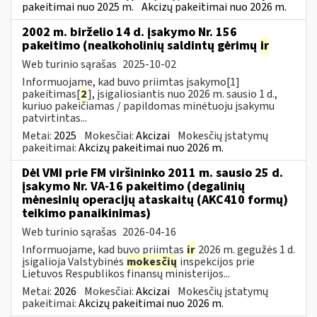
pakeitimai nuo 2025 m.
Akcizų pakeitimai nuo 2026 m.
2002 m. birželio 14 d. įsakymo Nr. 156
pakeitimo (nealkoholinių saldintų gėrimų
ir
Web turinio sąrašas
2025-10-02
Informuojame, kad buvo priimtas įsakymo[1]
pakeitimas[
2
], įsigaliosiantis nuo 2026 m. sausio 1 d.,
kuriuo pakeičiamas / papildomas minėtuoju įsakymu
patvirtintas...
Metai:
2025
Mokesčiai:
Akcizai
Mokesčių įstatymų
pakeitimai:
Akcizų pakeitimai nuo 2026 m.
Dėl VMI prie FM viršininko 2011 m. sausio 25 d.
įsakymo Nr. VA-16 pakeitimo (degalinių
mėnesinių operacijų ataskaitų (AKC410 formų)
teikimo panaikinimas)
Web turinio sąrašas
2026-04-16
Informuojame, kad buvo priimtas
ir
2026 m. gegužės 1 d.
įsigalioja Valstybinės
mokesčių
inspekcijos prie
Lietuvos Respublikos finansų ministerijos...
Metai:
2026
Mokesčiai:
Akcizai
Mokesčių įstatymų
pakeitimai:
Akcizų pakeitimai nuo 2026 m.