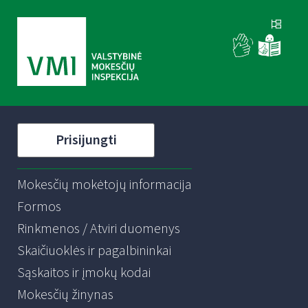
Prisijungti
Mokesčių mokėtojų informacija
Formos
Rinkmenos / Atviri duomenys
Skaičiuoklės ir pagalbininkai
Sąskaitos ir įmokų kodai
Mokesčių žinynas