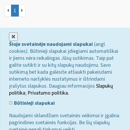
1
Uždaryti
Šioje svetainėje naudojami slapukai
(angl.
cookies). Būtinieji slapukai įdiegiami automatiškai
ir jiems nėra reikalingas Jūsų sutikimas. Taip pat
galite sutikti ir su kitų slapukų naudojimu. Savo
sutikimą bet kada galėsite atšaukti pakeisdami
interneto naršyklės nustatymus ir ištrindami
įrašytus slapukus. Daugiau informacijos
Slapukų
politika
;
Privatumo politika.
Būtinieji slapukai
Naudojami sklandžiam svetainės veikimui ir įgalina
pagrindines svetainės funkcijas. Be šių slapukų
svetainė negali tinkamai veikti.