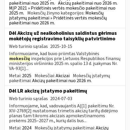
pakeitimai nuo 2025 m.
Akcizų pakeitimai nuo 2026 m.
MĮP 2021 » Pridėtinės vertės mokesčio pakeitimai nuo
2025 m.
Mokesčių žinyno kategorijos:
Mokesčių
įstatymų pakeitimai » Pridėtinės vertės mokesčių
pakeitimai nuo 2026 m.
Dėl Akcizų už nealkoholinius saldintus gėrimus
mokėtojų registravimo taisyklių patvirtinimo
Web turinio sąrašas
2025-10-15
Informuojame, kad buvo priimtas Valstybinės
mokesčių
inspekcijos prie Lietuvos Respublikos finansų
ministerijos viršininko 2025 m. spalio 13 d. įsakymas Nr.
VA-93[1]...
Metai:
2025
Mokesčiai:
Akcizai
Mokesčių įstatymų
pakeitimai:
Akcizų pakeitimai nuo 2026 m.
Dėl LR akcizų įstatymo pakeitimų
Web turinio sąrašas
2024-07-03
Informuojame, kad, vadovaujantis AĮ[1] pakeitimu Nr.
XIV-2769[2] nustatomas trimetis akcizų tarifų didėjimo
planas tam tikroms akcizais apmokestinamoms
prekėms 2025–2027 m., kurių dalis bus...
Metai:
2024
Mokesčių įstatymų pakeitimai:
Akcizų