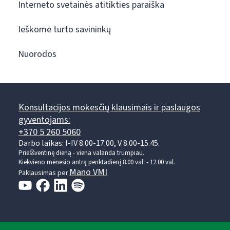
Interneto svetainės atitikties paraiška
Ieškome turto savininkų
Nuorodos
Konsultacijos mokesčių klausimais ir paslaugos
gyventojams:
+370 5 260 5060
Darbo laikas: I-IV 8.00-17.00, V 8.00-15.45.
Prieššventinę dieną - viena valanda trumpiau.
Kiekvieno mėnesio antrą penktadienį 8.00 val. - 12.00 val.
Mano VMI
Paklausimas per