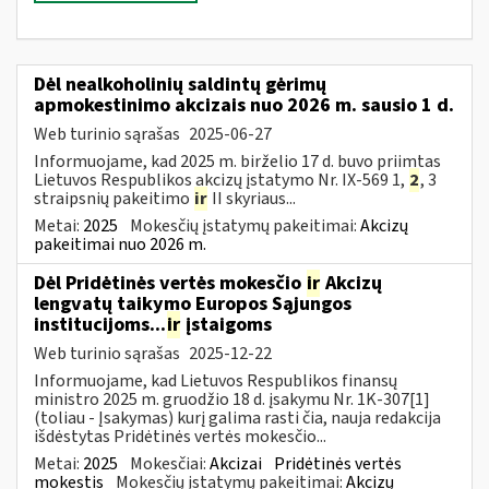
Dėl nealkoholinių saldintų gėrimų
apmokestinimo akcizais nuo 2026 m. sausio 1 d.
Web turinio sąrašas
2025-06-27
Informuojame, kad 2025 m. birželio 17 d. buvo priimtas
Lietuvos Respublikos akcizų įstatymo Nr. IX-569 1,
2
, 3
straipsnių pakeitimo
ir
II skyriaus...
Metai:
2025
Mokesčių įstatymų pakeitimai:
Akcizų
pakeitimai nuo 2026 m.
Dėl Pridėtinės vertės mokesčio
ir
Akcizų
lengvatų taikymo Europos Sąjungos
institucijoms...
ir
įstaigoms
Web turinio sąrašas
2025-12-22
Informuojame, kad Lietuvos Respublikos finansų
ministro 2025 m. gruodžio 18 d. įsakymu Nr. 1K-307[1]
(toliau - Įsakymas) kurį galima rasti čia, nauja redakcija
išdėstytas Pridėtinės vertės mokesčio...
Metai:
2025
Mokesčiai:
Akcizai
Pridėtinės vertės
mokestis
Mokesčių įstatymų pakeitimai:
Akcizų