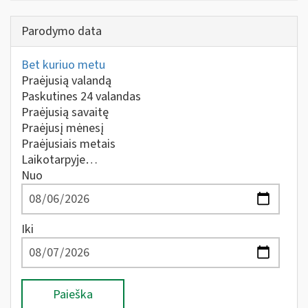
Parodymo data
Bet kuriuo metu
Praėjusią valandą
Paskutines 24 valandas
Praėjusią savaitę
Praėjusį mėnesį
Praėjusiais metais
Laikotarpyje…
Nuo
Iki
Paieška