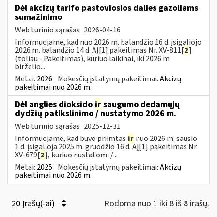
Dėl akcizų tarifo pastoviosios dalies gazoliams
sumažinimo
Web turinio sąrašas
2026-04-16
Informuojame, kad nuo 2026 m. balandžio 16 d. įsigaliojo
2026 m. balandžio 14 d. AĮ[1] pakeitimas Nr. XV-811[
2
]
(toliau - Pakeitimas), kuriuo laikinai, iki 2026 m.
birželio...
Metai:
2026
Mokesčių įstatymų pakeitimai:
Akcizų
pakeitimai nuo 2026 m.
Dėl anglies dioksido
ir
saugumo dedamųjų
dydžių patikslinimo / nustatymo 2026 m.
Web turinio sąrašas
2025-12-31
Informuojame, kad buvo priimtas
ir
nuo 2026 m. sausio
1 d. įsigalioja 2025 m. gruodžio 16 d. AĮ[1] pakeitimas Nr.
XV-679[
2
], kuriuo nustatomi /...
Metai:
2025
Mokesčių įstatymų pakeitimai:
Akcizų
pakeitimai nuo 2026 m.
20 Įrašų(-ai)
Rodoma nuo 1 iki 8 iš 8 irašų.