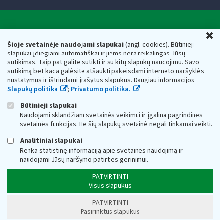
Valstybinė mokesčių inspekcija prie Lietuvos
U
Respublikos finansų ministerijos
Šioje svetainėje naudojami slapukai
(angl. cookies). Būtinieji
slapukai įdiegiami automatiškai ir jiems nėra reikalingas Jūsų
Biudžetinė įstaiga. Juridinio asmens kodas — 188659752,
sutikimas. Taip pat galite sutikti ir su kitų slapukų naudojimu. Savo
adresas: Vasario 16-osios g. 14, 01107 Vilnius, Lietuva, el.paštas:
sutikimą bet kada galėsite atšaukti pakeisdami interneto naršyklės
vmi@vmi.lt
, E. pristatymo dėžutės adresas 188659752
nustatymus ir ištrindami įrašytus slapukus. Daugiau informacijos
Duomenys apie Valstybinę mokesčių inspekciją prie Lietuvos
Slapukų politika
;
Privatumo politika.
Respublikos finansų ministerijos kaupiami ir saugomi Juridinių
asmenų registre
Būtinieji slapukai
Naudojami sklandžiam svetainės veikimui ir įgalina pagrindines
svetainės funkcijas. Be šių slapukų svetainė negali tinkamai veikti.
Analitiniai slapukai
Renka statistinę informaciją apie svetainės naudojimą ir
naudojami Jūsų naršymo patirties gerinimui.
PATVIRTINTI
Visus slapukus
PATVIRTINTI
Pasirinktus slapukus