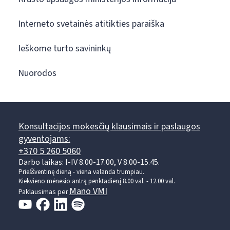
Interneto svetainės atitikties paraiška
Ieškome turto savininkų
Nuorodos
Konsultacijos mokesčių klausimais ir paslaugos
gyventojams:
+370 5 260 5060
Darbo laikas: I-IV 8.00-17.00, V 8.00-15.45.
Prieššventinę dieną - viena valanda trumpiau.
Kiekvieno mėnesio antrą penktadienį 8.00 val. - 12.00 val.
Mano VMI
Paklausimas per