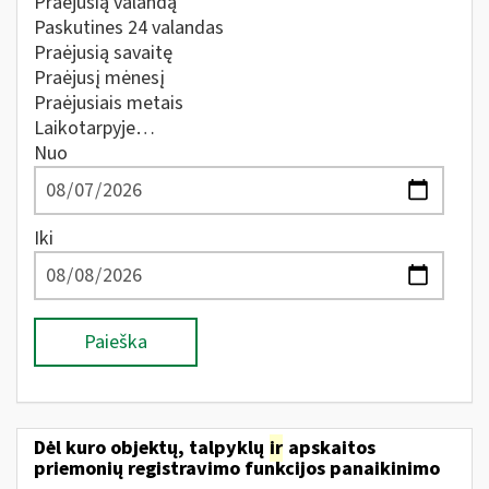
Praėjusią valandą
Paskutines 24 valandas
Praėjusią savaitę
Praėjusį mėnesį
Praėjusiais metais
Laikotarpyje…
Nuo
Iki
Paieška
Dėl kuro objektų, talpyklų
ir
apskaitos
priemonių registravimo funkcijos panaikinimo