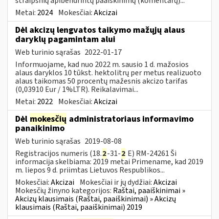
straipsnių apibendrintų paaiškinimų (komentarų)...
Metai:
2024
Mokesčiai:
Akcizai
Dėl akcizų lengvatos taikymo mažųjų alaus
daryklų pagamintam alui
Web turinio sąrašas
2022-01-17
Informuojame, kad nuo 2022 m. sausio 1 d. mažosios
alaus daryklos 10 tūkst. hektolitrų per metus realizuoto
alaus taikomas 50 procentų mažesnis akcizo tarifas
(0,03910 Eur / 1%LTR). Reikalavimai...
Metai:
2022
Mokesčiai:
Akcizai
Dėl
mokesčių
administratoriaus informavimo
panaikinimo
Web turinio sąrašas
2019-08-08
Registracijos numeris (18.
2
-31-
2
E) RM-24261 Ši
informacija skelbiama: 2019 metai Primename, kad 2019
m. liepos 9 d. priimtas Lietuvos Respublikos...
Mokesčiai:
Akcizai
Mokesčiai ir jų dydžiai:
Akcizai
Mokesčių žinyno kategorijos:
Raštai, paaiškinimai »
Akcizų klausimais (Raštai, paaiškinimai) » Akcizų
klausimais (Raštai, paaiškinimai) 2019