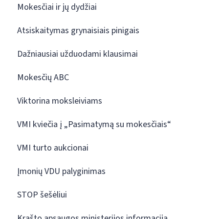
Mokesčiai ir jų dydžiai
Atsiskaitymas grynaisiais pinigais
Dažniausiai užduodami klausimai
Mokesčių ABC
Viktorina moksleiviams
VMI kviečia į „Pasimatymą su mokesčiais“
VMI turto aukcionai
Įmonių VDU palyginimas
STOP šešėliui
Krašto apsaugos ministerijos informacija