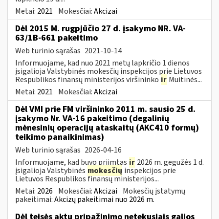
Metai:
2021
Mokesčiai:
Akcizai
Dėl 2015 M. rugpjūčio 27 d. įsakymo NR. VA-
63/1B-661 pakeitimo
Web turinio sąrašas
2021-10-14
Informuojame, kad nuo 2021 metų lapkričio 1 dienos
įsigalioja Valstybinės mokesčių inspekcijos prie Lietuvos
Respublikos finansų ministerijos viršininko
ir
Muitinės...
Metai:
2021
Mokesčiai:
Akcizai
Dėl VMI prie FM viršininko 2011 m. sausio 25 d.
įsakymo Nr. VA-16 pakeitimo (degalinių
mėnesinių operacijų ataskaitų (AKC410 formų)
teikimo panaikinimas)
Web turinio sąrašas
2026-04-16
Informuojame, kad buvo priimtas
ir
2026 m. gegužės 1 d.
įsigalioja Valstybinės
mokesčių
inspekcijos prie
Lietuvos Respublikos finansų ministerijos...
Metai:
2026
Mokesčiai:
Akcizai
Mokesčių įstatymų
pakeitimai:
Akcizų pakeitimai nuo 2026 m.
Dėl teisės aktų pripažinimo netekusiais galios