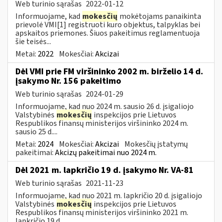
Web turinio sąrašas
2022-01-12
Informuojame, kad
mokesčių
mokėtojams panaikinta
prievolė VMI[1] registruoti kuro objektus, talpyklas bei
apskaitos priemones. Šiuos pakeitimus reglamentuoja
šie teisės...
Metai:
2022
Mokesčiai:
Akcizai
Dėl VMI prie FM viršininko 2002 m. birželio 14 d.
įsakymo Nr. 156 pakeitimo
Web turinio sąrašas
2024-01-29
Informuojame, kad nuo 2024 m. sausio 26 d. įsigaliojo
Valstybinės
mokesčių
inspekcijos prie Lietuvos
Respublikos finansų ministerijos viršininko 2024 m.
sausio 25 d....
Metai:
2024
Mokesčiai:
Akcizai
Mokesčių įstatymų
pakeitimai:
Akcizų pakeitimai nuo 2024 m.
Dėl 2021 m. lapkričio 19 d. įsakymo Nr. VA-81
Web turinio sąrašas
2021-11-23
Informuojame, kad nuo 2021 m. lapkričio 20 d. įsigaliojo
Valstybinės
mokesčių
inspekcijos prie Lietuvos
Respublikos finansų ministerijos viršininko 2021 m.
lapkričio 19 d....