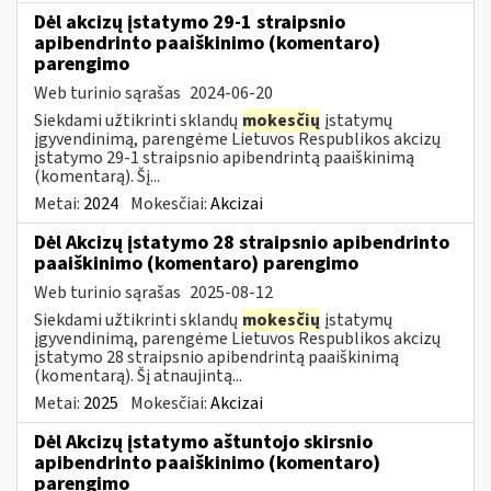
Dėl akcizų įstatymo 29-1 straipsnio
apibendrinto paaiškinimo (komentaro)
parengimo
Web turinio sąrašas
2024-06-20
Siekdami užtikrinti sklandų
mokesčių
įstatymų
įgyvendinimą, parengėme Lietuvos Respublikos akcizų
įstatymo 29-1 straipsnio apibendrintą paaiškinimą
(komentarą). Šį...
Metai:
2024
Mokesčiai:
Akcizai
Dėl Akcizų įstatymo 28 straipsnio apibendrinto
paaiškinimo (komentaro) parengimo
Web turinio sąrašas
2025-08-12
Siekdami užtikrinti sklandų
mokesčių
įstatymų
įgyvendinimą, parengėme Lietuvos Respublikos akcizų
įstatymo 28 straipsnio apibendrintą paaiškinimą
(komentarą). Šį atnaujintą...
Metai:
2025
Mokesčiai:
Akcizai
Dėl Akcizų įstatymo aštuntojo skirsnio
apibendrinto paaiškinimo (komentaro)
parengimo