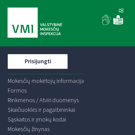
Prisijungti
Mokesčių mokėtojų informacija
Formos
Rinkmenos / Atviri duomenys
Skaičiuoklės ir pagalbininkai
Sąskaitos ir įmokų kodai
Mokesčių žinynas