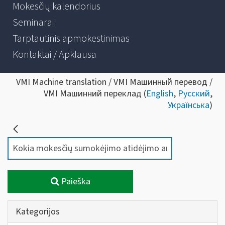
Mokesčių kalendorius
Seminarai
Tarptautinis apmokestinimas
Kontaktai / Apklausa
VMI Machine translation / VMI Машинный перевод /
VMI Машинний переклад (
English
,
Русский
,
Українська
)
Paieška
Kategorijos