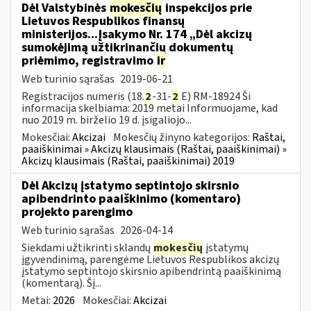
Dėl Valstybinės
mokesčių
inspekcijos prie
Lietuvos Respublikos finansų
ministerijos...Įsakymo Nr. 174 „Dėl akcizų
sumokėjimą užtikrinančių dokumentų
priėmimo, registravimo
ir
Web turinio sąrašas
2019-06-21
Registracijos numeris (18.
2
-31-
2
E) RM-18924 Ši
informacija skelbiama: 2019 metai Informuojame, kad
nuo 2019 m. birželio 19 d. įsigaliojo...
Mokesčiai:
Akcizai
Mokesčių žinyno kategorijos:
Raštai,
paaiškinimai » Akcizų klausimais (Raštai, paaiškinimai) »
Akcizų klausimais (Raštai, paaiškinimai) 2019
Dėl Akcizų įstatymo septintojo skirsnio
apibendrinto paaiškinimo (komentaro)
projekto parengimo
Web turinio sąrašas
2026-04-14
Siekdami užtikrinti sklandų
mokesčių
įstatymų
įgyvendinimą, parengėme Lietuvos Respublikos akcizų
įstatymo septintojo skirsnio apibendrintą paaiškinimą
(komentarą). Šį...
Metai:
2026
Mokesčiai:
Akcizai