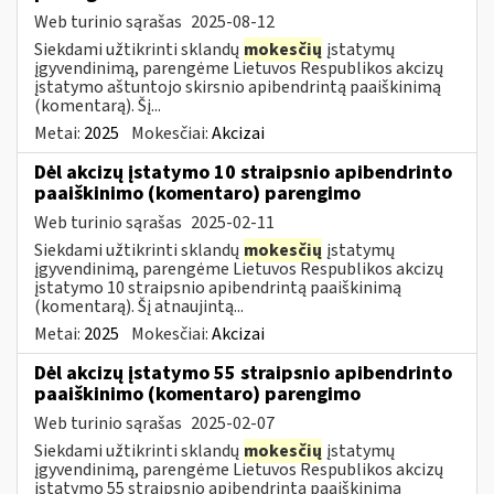
Web turinio sąrašas
2025-08-12
Siekdami užtikrinti sklandų
mokesčių
įstatymų
įgyvendinimą, parengėme Lietuvos Respublikos akcizų
įstatymo aštuntojo skirsnio apibendrintą paaiškinimą
(komentarą). Šį...
Metai:
2025
Mokesčiai:
Akcizai
Dėl akcizų įstatymo 10 straipsnio apibendrinto
paaiškinimo (komentaro) parengimo
Web turinio sąrašas
2025-02-11
Siekdami užtikrinti sklandų
mokesčių
įstatymų
įgyvendinimą, parengėme Lietuvos Respublikos akcizų
įstatymo 10 straipsnio apibendrintą paaiškinimą
(komentarą). Šį atnaujintą...
Metai:
2025
Mokesčiai:
Akcizai
Dėl akcizų įstatymo 55 straipsnio apibendrinto
paaiškinimo (komentaro) parengimo
Web turinio sąrašas
2025-02-07
Siekdami užtikrinti sklandų
mokesčių
įstatymų
įgyvendinimą, parengėme Lietuvos Respublikos akcizų
įstatymo 55 straipsnio apibendrintą paaiškinimą