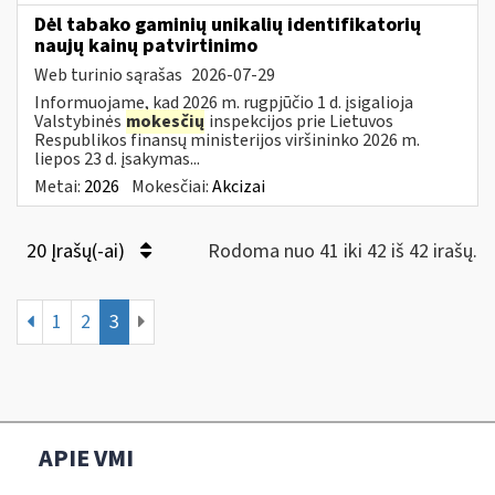
Dėl tabako gaminių unikalių identifikatorių
naujų kainų patvirtinimo
Web turinio sąrašas
2026-07-29
Informuojame, kad 2026 m. rugpjūčio 1 d. įsigalioja
Valstybinės
mokesčių
inspekcijos prie Lietuvos
Respublikos finansų ministerijos viršininko 2026 m.
liepos 23 d. įsakymas...
Metai:
2026
Mokesčiai:
Akcizai
20 Įrašų(-ai)
Rodoma nuo 41 iki 42 iš 42 irašų.
1
2
3
APIE VMI