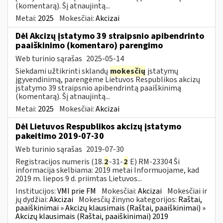
(komentarą). Šį atnaujintą...
Metai:
2025
Mokesčiai:
Akcizai
Dėl Akcizų įstatymo 39 straipsnio apibendrinto
paaiškinimo (komentaro) parengimo
Web turinio sąrašas
2025-05-14
Siekdami užtikrinti sklandų
mokesčių
įstatymų
įgyvendinimą, parengėme Lietuvos Respublikos akcizų
įstatymo 39 straipsnio apibendrintą paaiškinimą
(komentarą). Šį atnaujintą...
Metai:
2025
Mokesčiai:
Akcizai
Dėl Lietuvos Respublikos akcizų įstatymo
pakeitimo 2019-07-30
Web turinio sąrašas
2019-07-30
Registracijos numeris (18.
2
-31-
2
E) RM-23304 Ši
informacija skelbiama: 2019 metai Informuojame, kad
2019 m. liepos 9 d. priimtas Lietuvos...
Institucijos:
VMI prie FM
Mokesčiai:
Akcizai
Mokesčiai ir
jų dydžiai:
Akcizai
Mokesčių žinyno kategorijos:
Raštai,
paaiškinimai » Akcizų klausimais (Raštai, paaiškinimai) »
Akcizų klausimais (Raštai, paaiškinimai) 2019