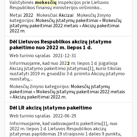
Valstybinės
mokesčių
inspekcijos prie Lietuvos
Respublikos finansų ministerijos viršininko...
Metai:
2022
Mokesčiai:
Akcizai
Mokesčių žinyno
kategorijos:
Mokesčių įstatymų pakeitimai » Mokesčių
įstatymų pakeitimai 2022 metais » Akcizų pakeitimai
2022 m.
Dėl Lietuvos Respublikos akcizų įstatymo
pakeitimo nuo 2022 m. liepos 1 d.
Web turinio sąrašas
2021-12-31
Informuojame, kad nuo 202
2
m. liepos 1 d. įsigalioja
Akcizų įstatymo pakeitimo įstatymas[1], kurio tikslas
nustatyti 2019 m. gruodžio 3 d. priimto Akcizų įstatymo
nuostatų,...
Mokesčių žinyno kategorijos:
Mokesčių įstatymų
pakeitimai » Mokesčių įstatymų pakeitimai 2022 metais
» Akcizų pakeitimai 2022 m.
Dėl LR akcizų įstatymo pakeitimo
Web turinio sąrašas
2022-06-29
Informuojame, kad vadovaujantis pakeitimu[1], nuo
2022 m. liepos 1 d. Lietuvos Respublikos akcizų
įstatymas papildomas 19 straipsnio 1 dalies 9 punktu,