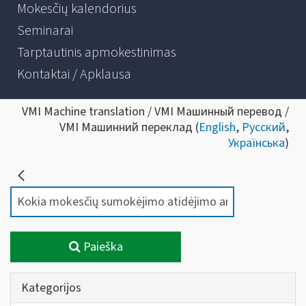
Mokesčių kalendorius
Seminarai
Tarptautinis apmokestinimas
Kontaktai / Apklausa
VMI Machine translation / VMI Машинный перевод /
VMI Машинний переклад (
English
,
Русский
,
Українська
)
Paieška
Kategorijos