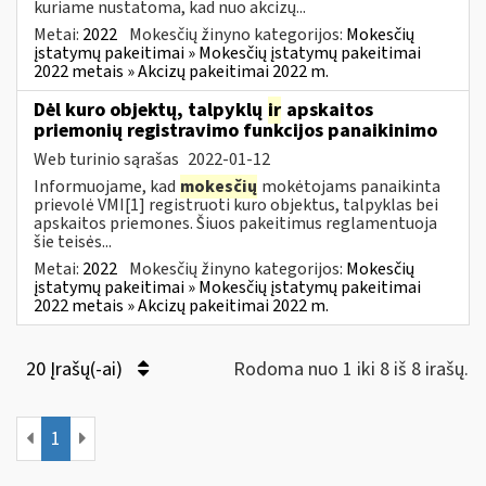
kuriame nustatoma, kad nuo akcizų...
Metai:
2022
Mokesčių žinyno kategorijos:
Mokesčių
įstatymų pakeitimai » Mokesčių įstatymų pakeitimai
2022 metais » Akcizų pakeitimai 2022 m.
Dėl kuro objektų, talpyklų
ir
apskaitos
priemonių registravimo funkcijos panaikinimo
Web turinio sąrašas
2022-01-12
Informuojame, kad
mokesčių
mokėtojams panaikinta
prievolė VMI[1] registruoti kuro objektus, talpyklas bei
apskaitos priemones. Šiuos pakeitimus reglamentuoja
šie teisės...
Metai:
2022
Mokesčių žinyno kategorijos:
Mokesčių
įstatymų pakeitimai » Mokesčių įstatymų pakeitimai
2022 metais » Akcizų pakeitimai 2022 m.
20 Įrašų(-ai)
Rodoma nuo 1 iki 8 iš 8 irašų.
1