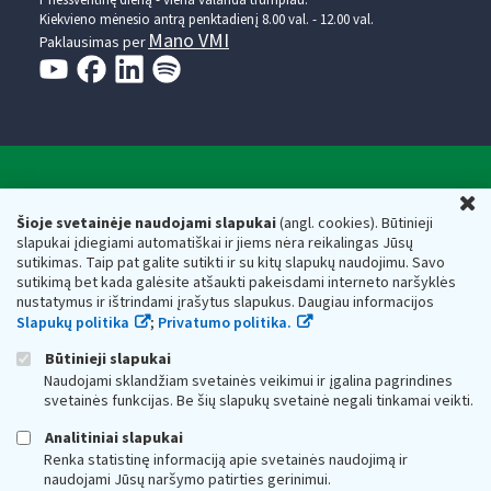
Kiekvieno mėnesio antrą penktadienį 8.00 val. - 12.00 val.
Mano VMI
Paklausimas per
Valstybinė mokesčių inspekcija prie Lietuvos
U
Respublikos finansų ministerijos
Šioje svetainėje naudojami slapukai
(angl. cookies). Būtinieji
slapukai įdiegiami automatiškai ir jiems nėra reikalingas Jūsų
Biudžetinė įstaiga. Juridinio asmens kodas — 188659752,
sutikimas. Taip pat galite sutikti ir su kitų slapukų naudojimu. Savo
adresas: Vasario 16-osios g. 14, 01107 Vilnius, Lietuva, el.paštas:
sutikimą bet kada galėsite atšaukti pakeisdami interneto naršyklės
vmi@vmi.lt
, E. pristatymo dėžutės adresas 188659752
nustatymus ir ištrindami įrašytus slapukus. Daugiau informacijos
Duomenys apie Valstybinę mokesčių inspekciją prie Lietuvos
Slapukų politika
;
Privatumo politika.
Respublikos finansų ministerijos kaupiami ir saugomi Juridinių
asmenų registre
Būtinieji slapukai
Naudojami sklandžiam svetainės veikimui ir įgalina pagrindines
svetainės funkcijas. Be šių slapukų svetainė negali tinkamai veikti.
Analitiniai slapukai
Renka statistinę informaciją apie svetainės naudojimą ir
naudojami Jūsų naršymo patirties gerinimui.