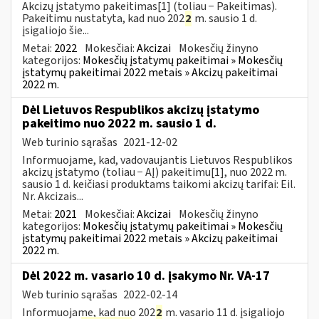
Akcizų įstatymo pakeitimas[1] (toliau − Pakeitimas).
Pakeitimu nustatyta, kad nuo 202
2
m. sausio 1 d.
įsigaliojo šie...
Metai:
2022
Mokesčiai:
Akcizai
Mokesčių žinyno
kategorijos:
Mokesčių įstatymų pakeitimai » Mokesčių
įstatymų pakeitimai 2022 metais » Akcizų pakeitimai
2022 m.
Dėl Lietuvos Respublikos akcizų įstatymo
pakeitimo nuo 2022 m. sausio 1 d.
Web turinio sąrašas
2021-12-02
Informuojame, kad, vadovaujantis Lietuvos Respublikos
akcizų įstatymo (toliau − AĮ) pakeitimu[1], nuo 2022 m.
sausio 1 d. keičiasi produktams taikomi akcizų tarifai: Eil.
Nr. Akcizais...
Metai:
2021
Mokesčiai:
Akcizai
Mokesčių žinyno
kategorijos:
Mokesčių įstatymų pakeitimai » Mokesčių
įstatymų pakeitimai 2022 metais » Akcizų pakeitimai
2022 m.
Dėl 2022 m. vasario 10 d. įsakymo Nr. VA-17
Web turinio sąrašas
2022-02-14
Informuojame, kad nuo 202
2
m. vasario 11 d. įsigaliojo