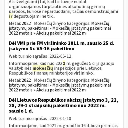
Atsižvelgdami į tai, kad Lietuvoje nuolat
organizuojamos tarptautinės alkoholinių gėrimų
parodos, kuriose neparduodami, tačiau demonstruojami
ir
degustuojami ne tik...
Metai:
2022
Mokesčių žinyno kategorijos:
Mokesčių
įstatymų pakeitimai » Mokesčių įstatymų pakeitimai
2022 metais » Akcizų pakeitimai 2022 m.
Dėl VMI prie FM viršininko 2011 m. sausio 25 d.
įsakymo Nr. VA-16 pakeitimo
Web turinio sąrašas
2022-05-12
Informuojame, kad nuo 202
2
m. gegužės 5 d. įsigaliojo
Valstybinės
mokesčių
inspekcijos prie Lietuvos
Respublikos finansų ministerijos viršininko...
Metai:
2022
Mokesčių žinyno kategorijos:
Mokesčių
įstatymų pakeitimai » Mokesčių įstatymų pakeitimai
2022 metais » Akcizų pakeitimai 2022 m.
Dėl Lietuvos Respublikos akcizų įstatymo 3, 22,
28, 29-1 straipsnių pakeitimo nuo 2022 m.
sausio 1 d.
Web turinio sąrašas
2022-01-10
Informuojame, kad 2021 m. gruodžio 16 d. buvo priimtas