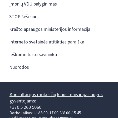
Įmonių VDU palyginimas
STOP šešėliui
Krašto apsaugos ministerijos informacija
Interneto svetainės atitikties paraiška
Ieškome turto savininkų
Nuorodos
Konsultacijos mokesčių klausimais ir paslaugos
gyventojams:
+370 5 260 5060
Darbo laikas: I-IV 8.00-17.00, V 8.00-15.45.
Prieššventinę dieną - viena valanda trumpiau.