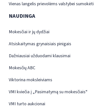
Vienas langelis prievolėms valstybei sumokėti
NAUDINGA
Mokesčiai ir jų dydžiai
Atsiskaitymas grynaisiais pinigais
Dažniausiai užduodami klausimai
Mokesčių ABC
Viktorina moksleiviams
VMI kviečia į „Pasimatymą su mokesčiais“
VMI turto aukcionai