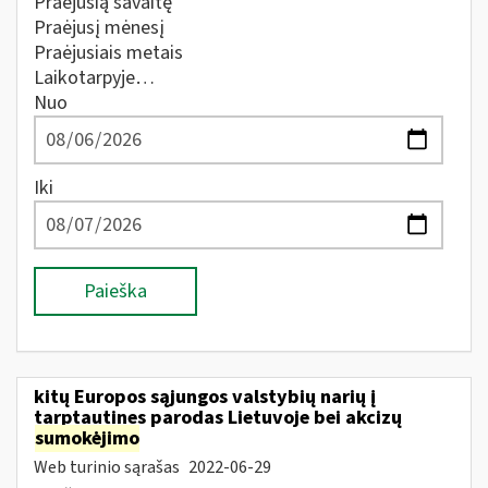
Praėjusią savaitę
Praėjusį mėnesį
Praėjusiais metais
Laikotarpyje…
Nuo
Iki
Paieška
kitų Europos sąjungos valstybių narių į
tarptautines parodas Lietuvoje bei akcizų
sumokėjimo
Web turinio sąrašas
2022-06-29