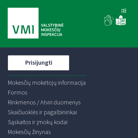
Prisijungti
Mokesčių mokėtojų informacija
Formos
Rinkmenos / Atviri duomenys
Skaičiuoklės ir pagalbininkai
Sąskaitos ir įmokų kodai
Mokesčių žinynas