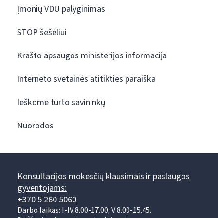
Įmonių VDU palyginimas
STOP šešėliui
Krašto apsaugos ministerijos informacija
Interneto svetainės atitikties paraiška
Ieškome turto savininkų
Nuorodos
Konsultacijos mokesčių klausimais ir paslaugos
gyventojams:
+370 5 260 5060
Darbo laikas: I-IV 8.00-17.00, V 8.00-15.45.