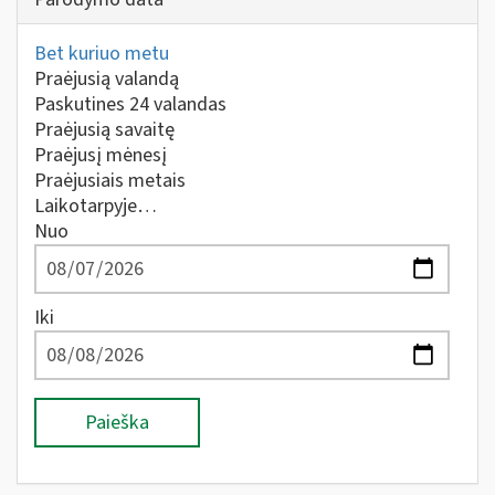
Bet kuriuo metu
Praėjusią valandą
Paskutines 24 valandas
Praėjusią savaitę
Praėjusį mėnesį
Praėjusiais metais
Laikotarpyje…
Nuo
Iki
Paieška