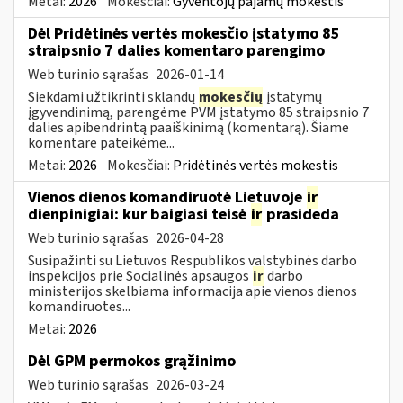
Metai:
2026
Mokesčiai:
Gyventojų pajamų mokestis
Dėl Pridėtinės vertės mokesčio įstatymo 85
straipsnio 7 dalies komentaro parengimo
Web turinio sąrašas
2026-01-14
Siekdami užtikrinti sklandų
mokesčių
įstatymų
įgyvendinimą, parengėme PVM įstatymo 85 straipsnio 7
dalies apibendrintą paaiškinimą (komentarą). Šiame
komentare pateikėme...
Metai:
2026
Mokesčiai:
Pridėtinės vertės mokestis
Vienos dienos komandiruotė Lietuvoje
ir
dienpinigiai: kur baigiasi teisė
ir
prasideda
Web turinio sąrašas
2026-04-28
Susipažinti su Lietuvos Respublikos valstybinės darbo
inspekcijos prie Socialinės apsaugos
ir
darbo
ministerijos skelbiama informacija apie vienos dienos
komandiruotes...
Metai:
2026
Dėl GPM permokos grąžinimo
Web turinio sąrašas
2026-03-24