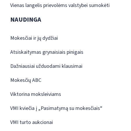
Vienas langelis prievolėms valstybei sumokėti
NAUDINGA
Mokesčiai ir jų dydžiai
Atsiskaitymas grynaisiais pinigais
Dažniausiai užduodami klausimai
Mokesčių ABC
Viktorina moksleiviams
VMI kviečia į „Pasimatymą su mokesčiais“
VMI turto aukcionai