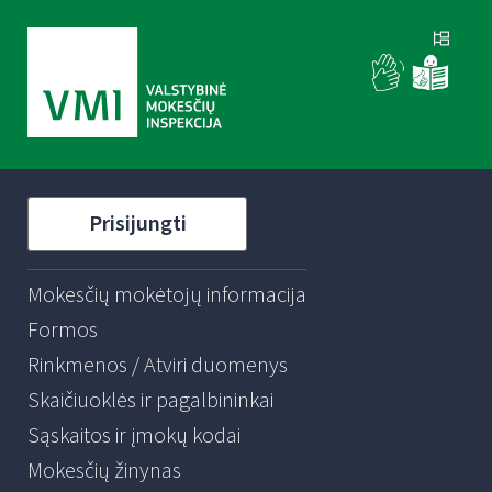
Prisijungti
Mokesčių mokėtojų informacija
Formos
Rinkmenos / Atviri duomenys
Skaičiuoklės ir pagalbininkai
Sąskaitos ir įmokų kodai
Mokesčių žinynas