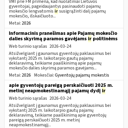
VMI prie FM primena, kad nuolatiniai Lietuvos
gyventojai, pageidaujantys pasinaudoti pajamų
mokesčio lengvatomis
ir
susigrąžinti dalį pajamų
mokesčio, išskaičiuoto...
Metai:
2026
Informacinis pranešimas apie Pajamų mokesčio
dalies skyrimą paramos gavėjams
ir
politinėms
Web turinio sąrašas
2026-03-24
Atsižvelgiant į gaunamus gyventojų paklausimus bei
vykstantį 2025 m. laikotarpio gautų pajamų
deklaravimą, teikiame paaiškinimą apie pajamų
mokesčio dalies skyrimą paramos gavėjams...
Metai:
2026
Mokesčiai:
Gyventojų pajamų mokestis
apie gyventojų pareigą perskaičiuoti 2025 m.
metinį neapmokestinamąjį pajamų dydį
ir
Web turinio sąrašas
2026-03-24
Atsižvelgiant į gaunamus gyventojų paklausimus bei
vykstantį 2025 m. laikotarpio gautų pajamų
deklaravimą, teikiame paaiškinimą apie gyventojų
pareigą perskaičiuoti 2025 m. metinį
neapmokestinamąjį...