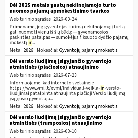
Dėl 2025 metais gautų nekilnojamojo turto
nuomos pajamų apmokestinimo tvarkos
Web turinio sąrašas
2026-03-24
Primename, jog gyventojas turimą nekilnojamąjį turtą
gali nuomoti vienu iš šių būdų: — gyvenamosios
paskirties patalpas — sumokėjus fiksuoto dydžio pajamų
mokestį
ir
...
Metai:
2026
Mokesčiai:
Gyventojų pajamų mokestis
Dėl verslo liudijimą įsigyjančio gyventojo
atmintinės (plačiosios) atnaujinimo
Web turinio sąrašas
2026-07-23
Informuojame, kad interneto svetainėje
https://www.vmi.lt/evmi/individuali-veikla-
ir
-verslo-
liudijimai patalpinta atnaujinta plačioji Verslo liudijimą
įsigijusio gyventojo...
Metai:
2026
Mokesčiai:
Gyventojų pajamų mokestis
Dėl verslo liudijimą įsigyjančio gyventojo
atmintinės (trumposios) atnaujinimo
Web turinio sąrašas
2026-03-10