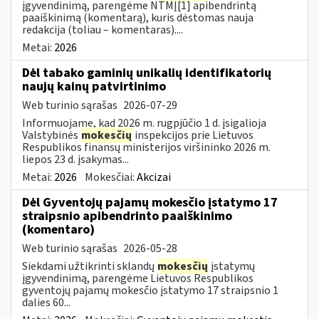
įgyvendinimą, parengėme NTMĮ[1] apibendrintą
paaiškinimą (komentarą), kuris dėstomas nauja
redakcija (toliau – komentaras)....
Metai:
2026
Dėl tabako gaminių unikalių identifikatorių
naujų kainų patvirtinimo
Web turinio sąrašas
2026-07-29
Informuojame, kad 2026 m. rugpjūčio 1 d. įsigalioja
Valstybinės
mokesčių
inspekcijos prie Lietuvos
Respublikos finansų ministerijos viršininko 2026 m.
liepos 23 d. įsakymas...
Metai:
2026
Mokesčiai:
Akcizai
Dėl Gyventojų pajamų mokesčio įstatymo 17
straipsnio apibendrinto paaiškinimo
(komentaro)
Web turinio sąrašas
2026-05-28
Siekdami užtikrinti sklandų
mokesčių
įstatymų
įgyvendinimą, parengėme Lietuvos Respublikos
gyventojų pajamų mokesčio įstatymo 17 straipsnio 1
dalies 60...