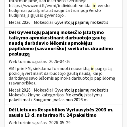
Informuojame, kad interneto svetainėje
https://www.vmi.lt/evmi/individuali-veikla-
ir
-verslo-
liudijimai patalpinta atnaujinta trumpoji Verslo
liudijimą įsigijusio gyventojo...
Metai:
2026
Mokesčiai:
Gyventojų pajamų mokestis
Dėl Gyventojų pajamų mokesčio įstatymo
taikymo apmokestinant darbuotojo gautą
naudą darbdavio lėšomis apmokėjus
papildomo (savanoriško) sveikatos draudimo
paslaugą
Web turinio sąrašas
2026-04-16
VMI prie FM, siekdama formuoti nuoseklią
ir
pagrįstą
poziciją vertinant darbuotojo gautą naudą, kai jo
darbdavys savo lėšomis apmoka darbuotojo papildomą
(savanorišką)...
Metai:
2026
Mokesčiai:
Gyventojų pajamų mokestis
Mokesčių žinyno kategorijos:
Mokesčių įstatymų
pakeitimai » Saugumo įnašas nuo 2026 m.
Dėl Lietuvos Respublikos Vyriausybės 2003 m.
sausio 13 d. nutarimo Nr. 24 pakeitimo
Web turinio sąrašas
2026-05-29