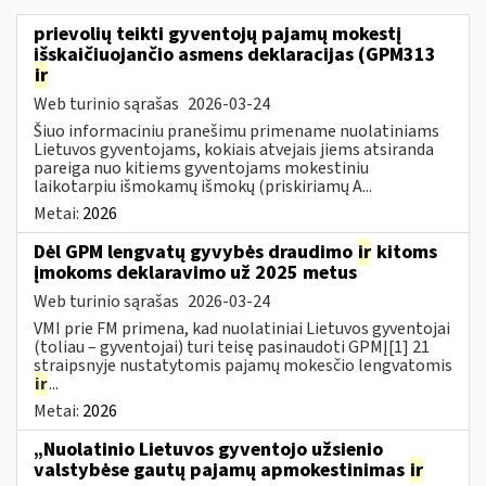
prievolių teikti gyventojų pajamų mokestį
išskaičiuojančio asmens deklaracijas (GPM313
ir
Web turinio sąrašas
2026-03-24
Šiuo informaciniu pranešimu primename nuolatiniams
Lietuvos gyventojams, kokiais atvejais jiems atsiranda
pareiga nuo kitiems gyventojams mokestiniu
laikotarpiu išmokamų išmokų (priskiriamų A...
Metai:
2026
Dėl GPM lengvatų gyvybės draudimo
ir
kitoms
įmokoms deklaravimo už 2025 metus
Web turinio sąrašas
2026-03-24
VMI prie FM primena, kad nuolatiniai Lietuvos gyventojai
(toliau – gyventojai) turi teisę pasinaudoti GPMĮ[1] 21
straipsnyje nustatytomis pajamų mokesčio lengvatomis
ir
...
Metai:
2026
„Nuolatinio Lietuvos gyventojo užsienio
valstybėse gautų pajamų apmokestinimas
ir