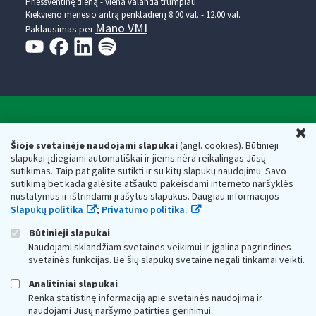
Prieššventinę dieną - viena valanda trumpiau.
Kiekvieno mėnesio antrą penktadienį 8.00 val. - 12.00 val.
Mano VMI
Paklausimas per
Valstybinė mokesčių inspekcija prie Lietuvos
U
Respublikos finansų ministerijos
Šioje svetainėje naudojami slapukai
(angl. cookies). Būtinieji
slapukai įdiegiami automatiškai ir jiems nėra reikalingas Jūsų
Biudžetinė įstaiga. Juridinio asmens kodas — 188659752,
sutikimas. Taip pat galite sutikti ir su kitų slapukų naudojimu. Savo
adresas: Vasario 16-osios g. 14, 01107 Vilnius, Lietuva, el.paštas:
sutikimą bet kada galėsite atšaukti pakeisdami interneto naršyklės
vmi@vmi.lt
, E. pristatymo dėžutės adresas 188659752
nustatymus ir ištrindami įrašytus slapukus. Daugiau informacijos
Duomenys apie Valstybinę mokesčių inspekciją prie Lietuvos
Slapukų politika
;
Privatumo politika.
Respublikos finansų ministerijos kaupiami ir saugomi Juridinių
asmenų registre
Būtinieji slapukai
Naudojami sklandžiam svetainės veikimui ir įgalina pagrindines
svetainės funkcijas. Be šių slapukų svetainė negali tinkamai veikti.
Analitiniai slapukai
Renka statistinę informaciją apie svetainės naudojimą ir
naudojami Jūsų naršymo patirties gerinimui.