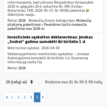
Informuojame, kad Lietuvos Respublikos Vyriausybės
2026 m. gegužės 20 d. nutarimu Nr. 396 (toliau –
Nutarimas; TAR, 2026-05-27, Nr. 9028) pakeistas
ir
išdėstytas nauja...
Metai:
2026
Mokesčių žinyno kategorijos:
Mokesčių
įstatymų pakeitimai » Paveldimo turto mokesčio
pakeitimai nuo 2026 m.
Investicinės sąskaitos deklaravimas: įmokas
„Sodrai“ galima sumokėti iki birželio 1 d.
Web turinio sąrašas
2026-04-30
Deklaruojantiems investicines sąskaitas — įmokas
Sodrai galima sumokėti iki birželio 1 d. Išsamesnę
informaciją rasite čia.
Metai:
2026
20 Įrašų(-ai)
Rodoma nuo 81 iki 99 iš 99 irašų.
1
2
3
4
5