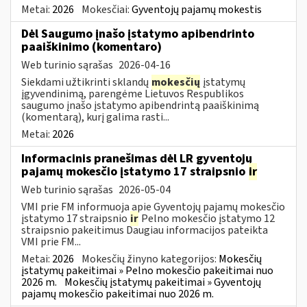
Metai:
2026
Mokesčiai:
Gyventojų pajamų mokestis
Dėl Saugumo įnašo įstatymo apibendrinto
paaiškinimo (komentaro)
Web turinio sąrašas
2026-04-16
Siekdami užtikrinti sklandų
mokesčių
įstatymų
įgyvendinimą, parengėme Lietuvos Respublikos
saugumo įnašo įstatymo apibendrintą paaiškinimą
(komentarą), kurį galima rasti...
Metai:
2026
Informacinis pranešimas dėl LR gyventojų
pajamų mokesčio įstatymo 17 straipsnio
ir
Web turinio sąrašas
2026-05-04
VMI prie FM informuoja apie Gyventojų pajamų mokesčio
įstatymo 17 straipsnio
ir
Pelno mokesčio įstatymo 12
straipsnio pakeitimus Daugiau informacijos pateikta
VMI prie FM...
Metai:
2026
Mokesčių žinyno kategorijos:
Mokesčių
įstatymų pakeitimai » Pelno mokesčio pakeitimai nuo
2026 m.
Mokesčių įstatymų pakeitimai » Gyventojų
pajamų mokesčio pakeitimai nuo 2026 m.