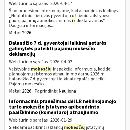
Web turinio sąrašas
2026-04-17
Šiuo pranešimu informuojame, kad atnaujintas leidinys
„Nuolatinio Lietuvos gyventojo užsienio valstybėse
gautų pajamų apmokestinimas
ir
deklaravimas“.
Daugiau informacijos...
Metai:
2026
Balandžio 7 d. gyventojai laikinai neturės
galimybės pateikti pajamų mokesčio
deklaracijų
Web turinio sąrašas
2026-04-02
Valstybinė
mokesčių
inspekcija informuoja, kad dėl
planuojamų sistemos atnaujinimo darbų 2026 m.
balandžio 7 d. gyventojai laikinai negalės pateikti
Pajamų mokesčio...
Metai:
2026
Pagrindinis:
Naujiena
Informacinis pranešimas dėl LR nekilnojamojo
turto mokesčio įstatymo apibendrinto
paaiškinimo (komentaro) atnaujinimo
Web turinio sąrašas
2026-01-29
Siekdami užtikrinti sklandų
mokesčių
įstatymų