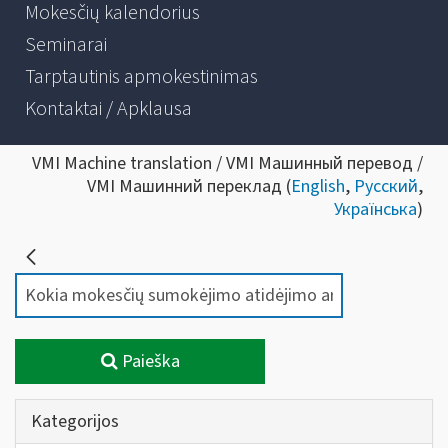
Mokesčių kalendorius
Seminarai
Tarptautinis apmokestinimas
Kontaktai / Apklausa
VMI Machine translation / VMI Машинный перевод /
VMI Машинний переклад (
English
,
Русский
,
Українська
)
Paieška
Kategorijos